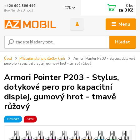
0
ks
+420 602 866 446
CZK
za
0 Kč
(Po-Ne, 8-20 hod.)
Menu
Hledat
Úvod
Příslušenství pro čtečky knih
Armori Pointer P203 - Stylus, dotykové
pero pro kapacitní displej, gumový hrot - tmavě růžový
Armori Pointer P203 - Stylus,
dotykové pero pro kapacitní
displej, gumový hrot - tmavě
růžový
Novinka
Akce