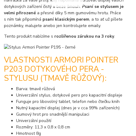
náhražka za vaše prsty, kdy napomáhá udržovat displej vašich
dotykových zařízení čistý a beze šmouh.
Psaní se stylusem je
velmi přirozené
a přesné díky 5 mm gumovému hrotu. Práce
s ním tak připomíná
psaní klasickým perem
, a to ať už píšete
poznámky, malujete anebo jen kontrolujete emaily.
Tento produkt nabízíme s
rozšířenou zárukou na 3 roky
.
VLASTNOSTI ARMORI POINTER
P203 DOTYKOVÉHO PERA -
STYLUSU (TMAVĚ RŮŽOVÝ):
Barva: tmavě růžová
Univerzální stylus, dotykové pero pro kapacitní displeje
Funguje pro libovolný tablet, telefon nebo čtečku knih
Nutný kapacitní displej (dnes je v cca 99% zařízeních)
Gumový hrot pro snadnější manipulaci
Univerzální použití
Rozměry: 11,3 x 0,8 x 0,8 cm
Hmotnost 8g