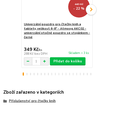
449 Kč
- 22 %
Univerzální pouzdro pro čtečky knih a
tablety, velikost 6-8" - Atmoog AKC02 -
Stojánek na
univerzální otočné pouzdro se stojánkem -
WH01 - polo
černé
/ tablet / te
349 Kč
259 Kč
/
ks
/
ks
Skladem > 3 ks
288 Kč
bez DPH
214 Kč
bez 
Přidat do košíku
Zboží zařazeno v kategoriích
Příslušenství pro čtečky knih