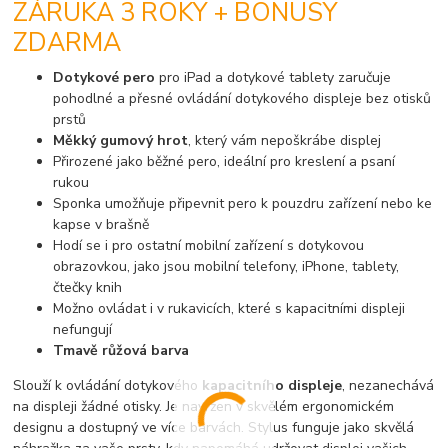
ZÁRUKA 3 ROKY + BONUSY
ZDARMA
Dotykové pero
pro iPad a dotykové tablety zaručuje
pohodlné a přesné ovládání dotykového displeje bez otisků
prstů
Měkký gumový hrot
, který vám nepoškrábe displej
Přirozené jako běžné pero, ideální pro kreslení a psaní
rukou
Sponka umožňuje připevnit pero k pouzdru zařízení nebo ke
kapse v brašně
Hodí se i pro ostatní mobilní zařízení s dotykovou
obrazovkou, jako jsou mobilní telefony, iPhone, tablety,
čtečky knih
Možno ovládat i v rukavicích, které s kapacitními displeji
nefungují
Tmavě růžová barva
Slouží k ovládání dotykového
kapacitního displeje
, nezanechává
na displeji žádné otisky. Je navržen v skvělém ergonomickém
designu a dostupný ve více barvách. Stylus funguje jako skvělá