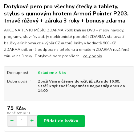
Dotykové pero pro všechny čtečky a tablety,
stylus s gumovým hrotem Armori Pointer P203,
tmavě růžový + záruka 3 roky + bonusy zdarma
AKCE NA TENTO MĚSÍC: ZDARMA 7500 knih na DVD + mapy, návody,
programy, slovníky atd. (v elektronické podobě) ZDARMA startovací
balíčky eKnihovna.cz + výběr CZ autorů, knihy v hodnotě 900,-Kč
ZDARMA odborná podpora na telefonu a emailem ZDARMA rozšířená
záruka na 3 roky Dotykové pero pro všech...
celý popis
Dostupnost
Skladem > 3 ks
Doba dodání
Zboží Vám můžeme doručit již zítra do 16:00.
Stačí, když zboží objednáte nejpozději dnes do
14:00
75 Kč
/
ks
62 Kč
bez DPH
Přidat do košíku