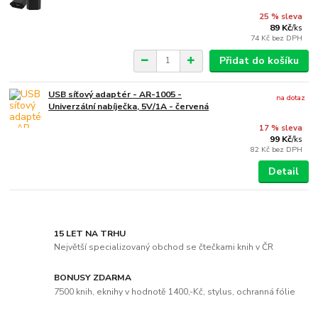
25 % sleva
89 Kč
/
ks
74 Kč
bez DPH
Přidat do košíku
USB síťový adaptér - AR-1005 -
na dotaz
Univerzální nabíječka, 5V/1A - červená
17 % sleva
99 Kč
/
ks
82 Kč
bez DPH
Detail
15 LET NA TRHU
Největší specializovaný obchod se čtečkami knih v ČR
BONUSY ZDARMA
7500 knih, eknihy v hodnotě 1400,-Kč, stylus, ochranná fólie