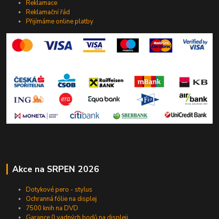
Reklamace
Reklamační řád
Přijímáme online platby
Akce na SRPEN 2026
Dotykové pero - stylus
Ochranná fólie na displej
7500 knih na DVD
Garance 0 vadných bodů na displeji