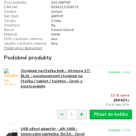
Číslo produktu:
340.ARPHP
EAN kód:
8594211258074
Výrobce:
Armori
Kód zboží:
ARPHP
Záruka:
3 roky
Hmotnost:
8g
Barva:
tmavě růžová
Materiál:
hliník
DVD s knihami zdarma:
Ano
Letáčky s knihami zdarma:
Ano
Hlídat cenu / dostupnost
Podobné produkty
Stojánek na čtečku knih - Atmoog ST-
Skladem > 3 ks
BL01 - polohovatelný stojánek na
čtečku / tablet / telefon - černý, s
polstrováním
13 % sleva
259 Kč
/
ks
214 Kč
bez DPH
Přidat do košíku
USB síťový adaptér - AR-1000 -
Skladem > 3 ks
Univerzální nabíječka, 5V/1A - černý