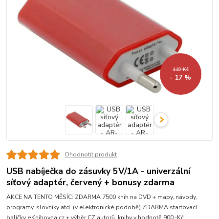
119 Kč
- 17 %
Ohodnotit produkt
USB nabíječka do zásuvky 5V/1A - univerzální
síťový adaptér, červený + bonusy zdarma
AKCE NA TENTO MĚSÍC: ZDARMA 7500 knih na DVD + mapy, návody,
programy, slovníky atd. (v elektronické podobě) ZDARMA startovací
balíčky eKnihovna.cz + výběr CZ autorů, knihy v hodnotě 900,-Kč