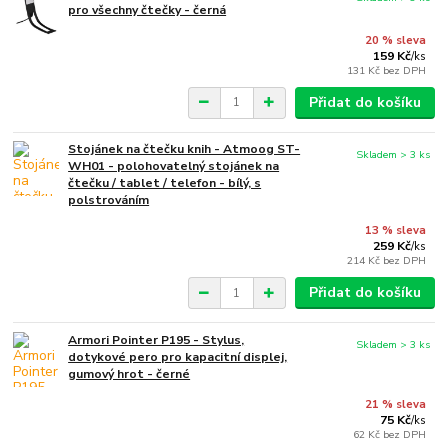
pro všechny čtečky - černá
20 % sleva
159 Kč
/
ks
131 Kč
bez DPH
Přidat do košíku
Stojánek na čtečku knih - Atmoog ST-
Skladem > 3 ks
WH01 - polohovatelný stojánek na
čtečku / tablet / telefon - bílý, s
polstrováním
13 % sleva
259 Kč
/
ks
214 Kč
bez DPH
Přidat do košíku
Armori Pointer P195 - Stylus,
Skladem > 3 ks
dotykové pero pro kapacitní displej,
gumový hrot - černé
21 % sleva
75 Kč
/
ks
62 Kč
bez DPH