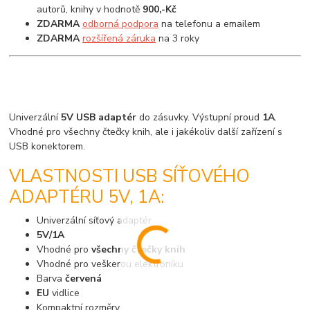
autorů, knihy v hodnotě
900,-Kč
ZDARMA
odborná podpora
na telefonu a emailem
ZDARMA
rozšířená záruka
na 3 roky
Univerzální
5V USB adaptér
do zásuvky. Výstupní proud
1A
.
Vhodné pro všechny čtečky knih, ale i jakékoliv další zařízení s
USB konektorem.
VLASTNOSTI USB SÍŤOVÉHO
ADAPTÉRU 5V, 1A:
Univerzální síťový adaptér
5V/1A
Vhodné pro
všechny čtečky knih
Vhodné pro veškerou elektroniku
Barva
červená
EU
vidlice
Kompaktní rozměry