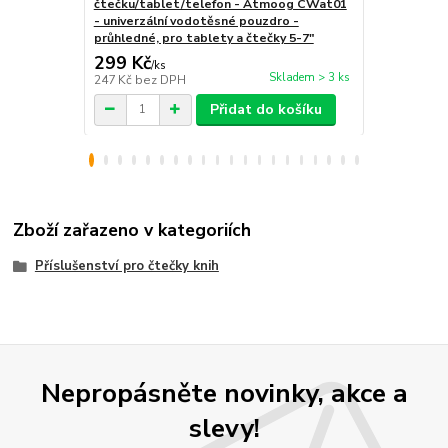
čtečku/tablet/telefon - Atmoog CWat01
BL01 - polo
- univerzální vodotěsné pouzdro -
tablet / tel
průhledné, pro tablety a čtečky 5-7"
299 Kč
259 Kč
/
ks
/
ks
Skladem > 3 ks
247 Kč
bez DPH
214 Kč
bez 
Přidat do košíku
Zboží zařazeno v kategoriích
Příslušenství pro čtečky knih
Nepropásněte novinky, akce a
slevy!