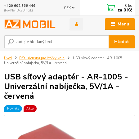
0
ks
+420 602 866 446
CZK
za
0 Kč
(Po-Ne, 8-20 hod.)
Menu
Hledat
Úvod
Příslušenství pro čtečky knih
USB síťový adaptér - AR-1005 -
Univerzální nabíječka, 5V/1A - červená
USB síťový adaptér - AR-1005 -
Univerzální nabíječka, 5V/1A -
červená
Novinka
Akce