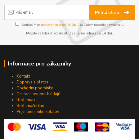
Přihlásit se
Souhlasím se
zpracováním osobních údajů
za účelem rozesílky newsletteru.
Můžete se kdykoli odhlásit. Zasíláme jednou za 14 dní.
Informace pro zákazníky
Kontakt
Doprava a platba
Obchodní podmínky
Ochrana osobních údajů
Reklamace
Reklamační řád
Přijímáme online platby