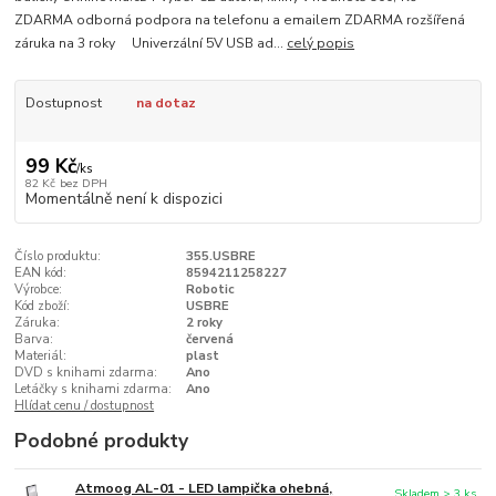
ZDARMA odborná podpora na telefonu a emailem ZDARMA rozšířená
záruka na 3 roky Univerzální 5V USB ad...
celý popis
Dostupnost
na dotaz
99 Kč
/
ks
82 Kč
bez DPH
Momentálně není k dispozici
Číslo produktu:
355.USBRE
EAN kód:
8594211258227
Výrobce:
Robotic
Kód zboží:
USBRE
Záruka:
2 roky
Barva:
červená
Materiál:
plast
DVD s knihami zdarma:
Ano
Letáčky s knihami zdarma:
Ano
Hlídat cenu / dostupnost
Podobné produkty
Atmoog AL-01 - LED lampička ohebná,
Skladem > 3 ks