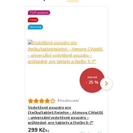
TOP produkt
TOP produkt
Akce
Akce
Novinka
Novinka
399 Kč
- 25 %
4 hodnocení
Vodotěsné pouzdro pro
Stojánek na
čtečku/tablet/telefon - Atmoog CWat01
BL01 - polo
- univerzální vodotěsné pouzdro -
tablet / tel
průhledné, pro tablety a čtečky 5-7"
299 Kč
259 Kč
/
ks
/
ks