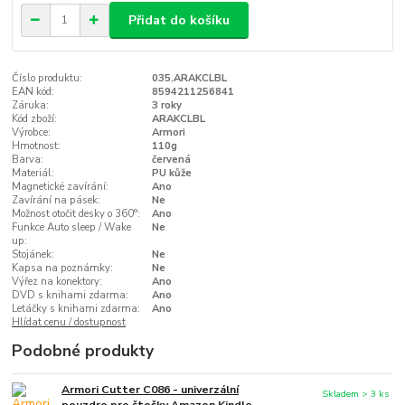
Přidat do košíku
Číslo produktu:
035.ARAKCLBL
EAN kód:
8594211256841
Záruka:
3 roky
Kód zboží:
ARAKCLBL
Výrobce:
Armori
Hmotnost:
110g
Barva:
červená
Materiál:
PU kůže
Magnetické zavírání:
Ano
Zavírání na pásek:
Ne
Možnost otočit desky o 360°:
Ano
Funkce Auto sleep / Wake
Ne
up:
Stojánek:
Ne
Kapsa na poznámky:
Ne
Výřez na konektory:
Ano
DVD s knihami zdarma:
Ano
Letáčky s knihami zdarma:
Ano
Hlídat cenu / dostupnost
Podobné produkty
Armori Cutter C086 - univerzální
Skladem > 3 ks
pouzdro pro čtečky Amazon Kindle -