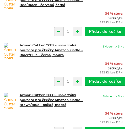
Red/Black - červená, černá
34 % sleva
390 Kč
/
ks
322 Kč
bez DPH
Přidat do košíku
Armori Cutter C087 - univerzální
Skladem > 3 ks
pouzdro pro čtečky Amazon Kindle -
Black/Blue - černá, modrá
34 % sleva
390 Kč
/
ks
322 Kč
bez DPH
Přidat do košíku
Armori Cutter C088 - univerzální
Skladem > 3 ks
pouzdro pro čtečky Amazon Kindle -
Brown/Blue - hnědá, modrá
34 % sleva
390 Kč
/
ks
322 Kč
bez DPH