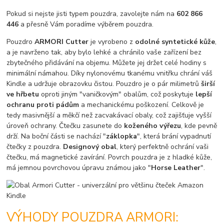
Pokud si nejste jisti typem pouzdra, zavolejte nám na
602 866
446
a přesně Vám poradíme výběrem pouzdra.
Pouzdro
ARMORI Cutter
je vyrobeno z
odolné syntetické kůže
,
a je navrženo tak, aby bylo lehké a chránilo vaše zařízení bez
zbytečného přidávání na objemu. Můžete jej držet celé hodiny s
minimální námahou. Díky nylonovému tkanému vnitřku chrání váš
Kindle a udržuje obrazovku čistou. Pouzdro je o pár milimetrů
širší
ve hřbetu
oproti jiným "vaničkovým" obalům, což poskytuje
lepší
ochranu proti pádům
a mechanickému poškození. Celkově je
tedy masivnější a měkčí než zacvakávací obaly, což zajišťuje vyšší
úroveň ochrany. Čtečku zasunete do
koženého výřezu
, kde pevně
drží. Na boční části se nachází "
záklopka
", která brání vypadnutí
čtečky z pouzdra.
Designový obal
, který perfektně ochrání vaši
čtečku, má magnetické zavírání. Povrch pouzdra je z hladké kůže,
má jemnou povrchovou úpravu známou jako "
Horse Leather
".
VÝHODY POUZDRA ARMORI: