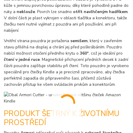
kůže s jemnou povrchovou úpravou, díky které pohodlně padne do
ruky a
neklouže
. Povrch lze snadno
otřít navlhčeným hadříkem
.
V dolní části je plast vykrojen v oblasti tlačítka a konektoru, takže
čtečku není nutné vyjímat z pouzdra ani při používání, ani při
nabíjení.
Vnitřní strana pouzdra je potažena
semišem
, který v zavřeném
stavu přiléhá na displej a chrání jej před poškrábáním. Pouzdro
nabízí možnost otočení předního krytu o
360°
, což je ideální pro
čtení v jedné ruce
. Magnetické přichycení předních desek k zadní
části pouzdra zajišťuje stabilitu při čtení. Toto pouzdro je vyrobeno
speciálně pro čtečky Kindle a je precizně zpracováno, aby čtečka
perfektně zapadla do připraveného šasi, přičemž zůstává
zachován přístup ke všem ovládacím prvkům a konektorům.
PRODUKT ŠETRNÝ K ŽIVOTNÍMU
PROSTŘEDÍ
Pouzdra
Armori
zdůrazňují svůj závazek k
ochraně životního