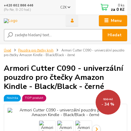
0
ks
+420 602 866 446
CZK
za
0 Kč
(Po-Ne, 8-20 hod.)
Menu
Hledat
Úvod
Pouzdra pro čtečky knih
Armori Cutter C090 - univerzální pouzdro
pro čtečky Amazon Kindle - Black/Black - černé
Armori Cutter C090 - univerzální
pouzdro pro čtečky Amazon
Kindle - Black/Black - černé
Novinka
TOP produkt
590 Kč
- 34 %