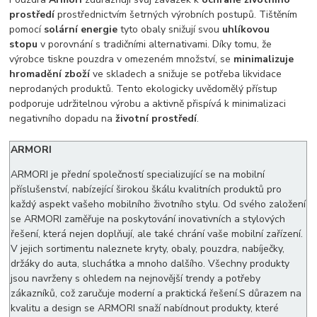
prostředí
prostřednictvím šetrných výrobních postupů. Tištěním
pomocí
solární energie
tyto obaly snižují svou
uhlíkovou
stopu
v porovnání s tradičními alternativami. Díky tomu, že
výrobce tiskne pouzdra v omezeném množství, se
minimalizuje
hromadění zboží
ve skladech a snižuje se potřeba likvidace
neprodaných produktů. Tento ekologicky uvědomělý přístup
podporuje udržitelnou výrobu a aktivně přispívá k minimalizaci
negativního dopadu na
životní prostředí
.
ARMORI
ARMORI je přední společností specializující se na mobilní
příslušenství, nabízející širokou škálu kvalitních produktů pro
každý aspekt vašeho mobilního životního stylu. Od svého založení
se ARMORI zaměřuje na poskytování inovativních a stylových
řešení, která nejen doplňují, ale také chrání vaše mobilní zařízení.
V jejich sortimentu naleznete kryty, obaly, pouzdra, nabíječky,
držáky do auta, sluchátka a mnoho dalšího. Všechny produkty
jsou navrženy s ohledem na nejnovější trendy a potřeby
zákazníků, což zaručuje moderní a praktická řešení.S důrazem na
kvalitu a design se ARMORI snaží nabídnout produkty, které