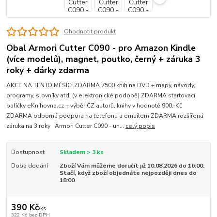
Ohodnotit produkt
Obal Armori Cutter C090 - pro Amazon Kindle
(více modelů), magnet, poutko, černý + záruka 3
roky + dárky zdarma
AKCE NA TENTO MĚSÍC: ZDARMA 7500 knih na DVD + mapy, návody,
programy, slovníky atd. (v elektronické podobě) ZDARMA startovací
balíčky eKnihovna.cz + výběr CZ autorů, knihy v hodnotě 900,-Kč
ZDARMA odborná podpora na telefonu a emailem ZDARMA rozšířená
záruka na 3 roky Armori Cutter C090 - un...
celý popis
Dostupnost
Skladem > 3 ks
Doba dodání
Zboží Vám můžeme doručit již 10.08.2026 do 16:00.
Stačí, když zboží objednáte nejpozději dnes do
18:00
390 Kč
/
ks
322 Kč
bez DPH