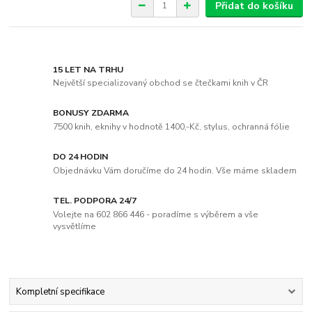
Přidat do košíku
15 LET NA TRHU
Největší specializovaný obchod se čtečkami knih v ČR
BONUSY ZDARMA
7500 knih, eknihy v hodnotě 1400,-Kč, stylus, ochranná fólie
DO 24 HODIN
Objednávku Vám doručíme do 24 hodin. Vše máme skladem
TEL. PODPORA 24/7
Volejte na 602 866 446 - poradíme s výběrem a vše
vysvětlíme
Kompletní specifikace