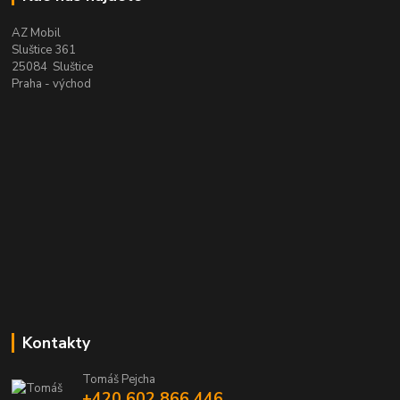
AZ Mobil
Sluštice 361
25084 Sluštice
Praha - východ
Kontakty
Tomáš Pejcha
+420 602 866 446