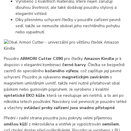
Vyrobeno z kvalitních materiálů, které nejen zaručují
dlouhou životnost, ale také dodávají pouzdru stylový a
elegantní vzhled.
Díky přesnému uchycení čtečky v pouzdře zařízení pevně
sedí, takže se nemusíte obávat jeho nechtěného pohybu
nebo vypadnutí.
Pouzdro
ARMORI Cutter C090
pro čtečky
Amazon Kindle
je k
dispozici v elegantní kombinaci
černé barvy
. Čtečka se bezpečně
zastrčí do speciálního
koženého výřezu
, což zajišťuje její pevné
uchycení. Pouzdro je vybaveno
magnetickým zavíráním
s
magnetem umístěným uvnitř, takže není nutné přetahovat obal
páskem nebo gumovým popruhem. Je vyrobeno z kvalitní
syntetické EKO kůže
, která se neolupuje ani netrhá, a to ani po
několika letech používání. Navzdory své pevnosti je pouzdro lehké
a všechny
ovládací prvky zařízení jsou snadno přístupné
.
Přední i zadní strana pouzdra jsou pokryty velmi příjemnou
umělou kůží
z mikrovlákna a vnitřek je vypolstrován
semišem
,
což chrání displej před poškrábáním. Pouzdro je vyrobeno z PU