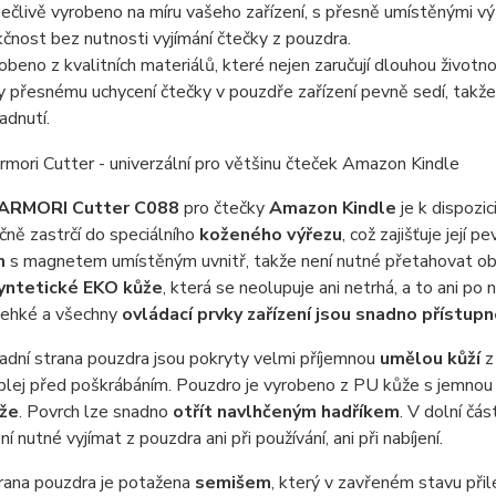
pečlivě vyrobeno na míru vašeho zařízení, s přesně umístěnými výř
kčnost bez nutnosti vyjímání čtečky z pouzdra.
obeno z kvalitních materiálů, které nejen zaručují dlouhou životn
y přesnému uchycení čtečky v pouzdře zařízení pevně sedí, tak
adnutí.
ARMORI Cutter C088
pro čtečky
Amazon Kindle
je k dispozic
ně zastrčí do speciálního
koženého výřezu
, což zajišťuje její
m
s magnetem umístěným uvnitř, takže není nutné přetahovat 
yntetické EKO kůže
, která se neolupuje ani netrhá, a to ani po
lehké a všechny
ovládací prvky zařízení jsou snadno přístup
zadní strana pouzdra jsou pokryty velmi příjemnou
umělou kůží
z
splej před poškrábáním. Pouzdro je vyrobeno z PU kůže s jemnou
že
. Povrch lze snadno
otřít navlhčeným hadříkem
. V dolní čás
í nutné vyjímat z pouzdra ani při používání, ani při nabíjení.
trana pouzdra je potažena
semišem
, který v zavřeném stavu přil