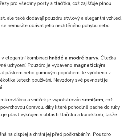
ezy pro všechny porty a tlačítka, což zajišťuje plnou
ost, ale také dodávají pouzdru stylový a elegantní vzhled.
že se nemusíte obávat jeho nechtěného pohybu nebo
i v elegantní kombinaci
hnědé a modré barvy
. Čtečka
 pevné uchycení. Pouzdro je vybaveno
magnetickým
obal páskem nebo gumovým popruhem. Je vyrobeno z
 několika letech používání. Navzdory své pevnosti je
né
.
 mikrovlákna a vnitřek je vypolstrován
semišem
, což
 povrchovou úpravou, díky které pohodlně padne do ruky
ti je plast vykrojen v oblasti tlačítka a konektoru, takže
éhá na displej a chrání jej před poškrábáním. Pouzdro