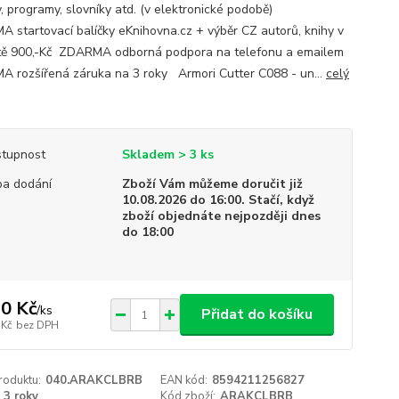
, programy, slovníky atd. (v elektronické podobě)
 startovací balíčky eKnihovna.cz + výběr CZ autorů, knihy v
ě 900,-Kč ZDARMA odborná podpora na telefonu a emailem
 rozšířená záruka na 3 roky Armori Cutter C088 - un...
celý
tupnost
Skladem > 3 ks
a dodání
Zboží Vám můžeme doručit již
10.08.2026 do 16:00. Stačí, když
zboží objednáte nejpozději dnes
do 18:00
0 Kč
/
ks
Přidat do košíku
 Kč
bez DPH
roduktu:
040.ARAKCLBRB
EAN kód:
8594211256827
3 roky
Kód zboží:
ARAKCLBRB