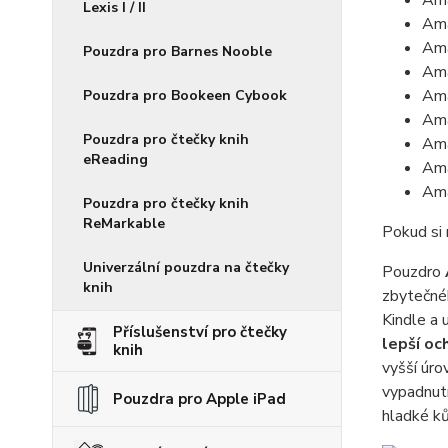
Ama
Lexis I / II
Ama
Ama
Pouzdra pro Barnes Nooble
Ama
Ama
Pouzdra pro Bookeen Cybook
Ama
Pouzdra pro čtečky knih
Ama
eReading
Ama
Ama
Pouzdra pro čtečky knih
ReMarkable
Pokud si 
Univerzální pouzdra na čtečky
Pouzdro
knih
zbytečnéh
Kindle a 
Příslušenství pro čtečky
lepší oc
knih
vyšší úr
vypadnutí
Pouzdra pro Apple iPad
hladké k