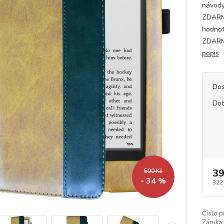
návody
ZDARMA
hodnot
ZDARMA
popis
Dos
Dob
39
590 Kč
- 34 %
322
Číslo p
Záruka: