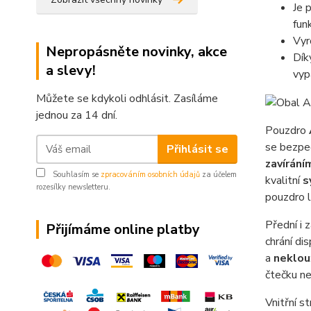
Je 
fun
Vyr
Nepropásněte novinky, akce
Dík
a slevy!
vyp
Můžete se kdykoli odhlásit. Zasíláme
jednou za 14 dní.
Pouzdro
se bezpeč
Přihlásit se
zavírání
Souhlasím se
zpracováním osobních údajů
za účelem
kvalitní
s
rozesílky newsletteru.
pouzdro 
Přední i 
Přijímáme online platby
chrání di
a
neklou
čtečku nen
Vnitřní s