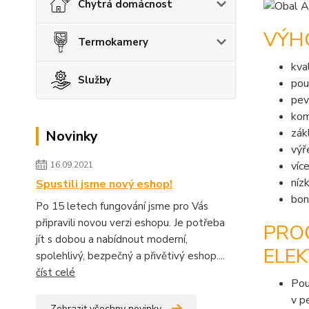
Chytrá domácnost
VÝH
Termokamery
kva
Služby
pou
pev
kom
zák
Novinky
výř
víc
16.09.2021
níz
Spustili jsme nový eshop!
bon
Po 15 letech fungování jsme pro Vás
připravili novou verzi eshopu. Je potřeba
PRO
jít s dobou a nabídnout moderní,
ELEK
spolehlivý, bezpečný a přivětivý eshop....
číst celé
Pou
v p
Zobrazit všechny novinky