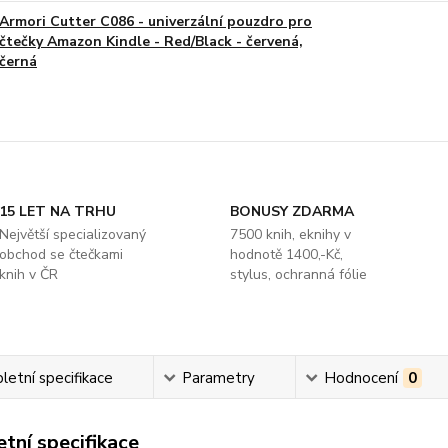
Armori Cutter C086 - univerzální pouzdro pro
čtečky Amazon Kindle - Red/Black - červená,
černá
15 LET NA TRHU
BONUSY ZDARMA
Největší specializovaný
7500 knih, eknihy v
obchod se čtečkami
hodnotě 1400,-Kč,
knih v ČR
stylus, ochranná fólie
etní specifikace
Parametry
Hodnocení
0
tní specifikace