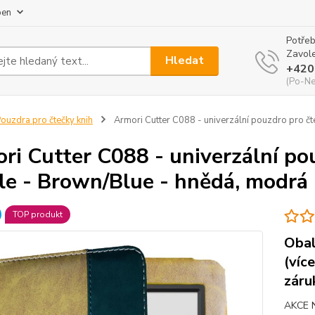
pen
Potřeb
Zavole
Hledat
+420
(Po-Ne
ouzdra pro čtečky knih
Armori Cutter C088 - univerzální pouzdro pro č
ri Cutter C088 - univerzální p
le - Brown/Blue - hnědá, modrá
TOP produkt
Obal
(víc
záru
AKCE 