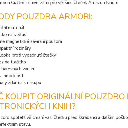
ODY POUZDRA ARMORI:
litní materiál
tko na stylus
né magnetické zavírání pouzdra
paktní rozměry
lopka proti vypadnutí čtečky
ez na tlačítko
e barevných variant
ka hmotnost
usy zdarma k nákupu
Č KOUPIT ORIGINÁLNÍ POUZDRO
TRONICKÝCH KNIH?
zdro spolehlivě chrání vaši čtečku před škrábanci a dalším poško
erfektním stavu.