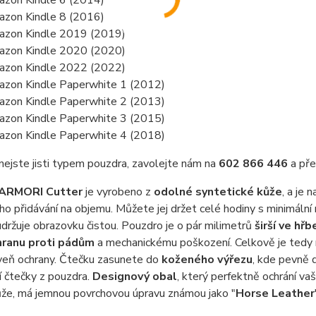
zon Kindle 6 (2014)
zon Kindle 8 (2016)
zon Kindle 2019 (2019)
zon Kindle 2020 (2020)
zon Kindle 2022 (2022)
zon Kindle Paperwhite 1 (2012)
zon Kindle Paperwhite 2 (2013)
zon Kindle Paperwhite 3 (2015)
zon Kindle Paperwhite 4 (2018)
nejste jisti typem pouzdra, zavolejte nám na
602 866 446
a pře
ARMORI Cutter
je vyrobeno z
odolné syntetické kůže
, a je 
o přidávání na objemu. Můžete jej držet celé hodiny s minimáln
udržuje obrazovku čistou. Pouzdro je o pár milimetrů
širší ve hřb
hranu proti pádům
a mechanickému poškození. Celkově je tedy ma
oveň ochrany. Čtečku zasunete do
koženého výřezu
, kde pevně d
 čtečky z pouzdra.
Designový obal
, který perfektně ochrání va
ůže, má jemnou povrchovou úpravu známou jako "
Horse Leather