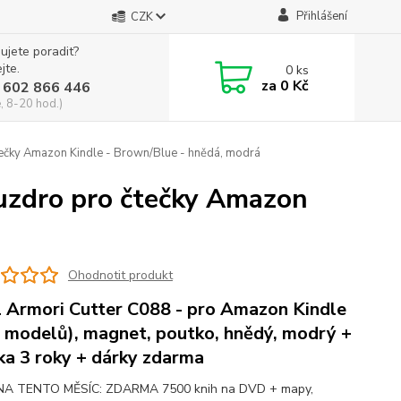
Přihlášení
CZK
ujete poradit?
jte.
0
ks
za
0 Kč
 602 866 446
, 8-20 hod.)
tečky Amazon Kindle - Brown/Blue - hnědá, modrá
ouzdro pro čtečky Amazon
Ohodnotit produkt
 Armori Cutter C088 - pro Amazon Kindle
e modelů), magnet, poutko, hnědý, modrý +
ka 3 roky + dárky zdarma
NA TENTO MĚSÍC: ZDARMA 7500 knih na DVD + mapy,