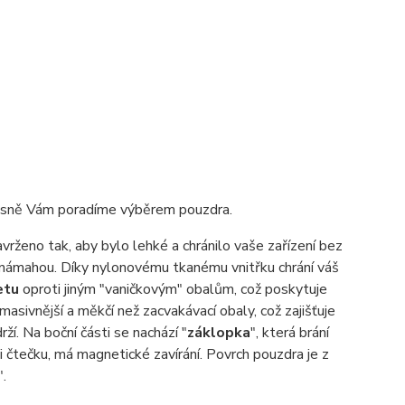
sně Vám poradíme výběrem pouzdra.
navrženo tak, aby bylo lehké a chránilo vaše zařízení bez
í námahou. Díky nylonovému tkanému vnitřku chrání váš
etu
oproti jiným "vaničkovým" obalům, což poskytuje
sivnější a měkčí než zacvakávací obaly, což zajišťuje
rží. Na boční části se nachází "
záklopka
", která brání
ši čtečku, má magnetické zavírání. Povrch pouzdra je z
".