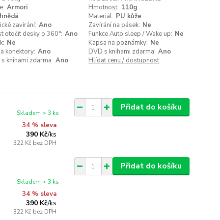
e:
Armori
Hmotnost:
110g
hnědá
Materiál:
PU kůže
cké zavírání:
Ano
Zavírání na pásek:
Ne
 otočit desky o 360°:
Ano
Funkce Auto sleep / Wake up:
Ne
k:
Ne
Kapsa na poznámky:
Ne
a konektory:
Ano
DVD s knihami zdarma:
Ano
 s knihami zdarma:
Ano
Hlídat cenu / dostupnost
Přidat do košíku
Skladem > 3 ks
34 % sleva
390 Kč
/
ks
322 Kč
bez DPH
Přidat do košíku
Skladem > 3 ks
34 % sleva
390 Kč
/
ks
322 Kč
bez DPH