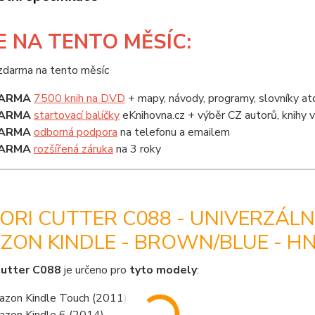
E
NA TENTO MĚSÍC:
ARMA
7500 knih na DVD
+ mapy, návody, programy, slovníky at
ARMA
startovací balíčky
eKnihovna.cz + výběr CZ autorů, knihy
ARMA
odborná podpora
na telefonu a emailem
ARMA
rozšířená záruka
na 3 roky
ORI CUTTER C088 - UNIVERZÁL
ZON KINDLE - BROWN/BLUE - H
Cutter C088
je určeno pro
tyto modely
:
zon Kindle Touch (2011)