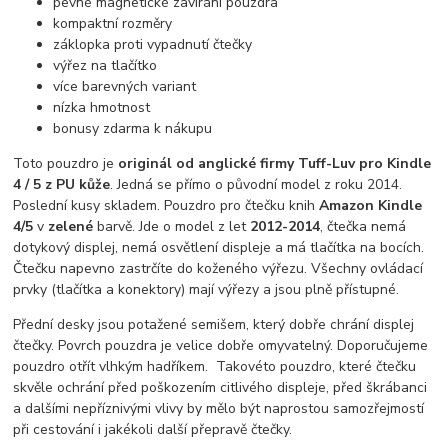
pevné magnetické zavírání pouzdra
kompaktní rozměry
záklopka proti vypadnutí čtečky
výřez na tlačítko
více barevných variant
nízka hmotnost
bonusy zdarma k nákupu
Toto pouzdro je
originál od anglické firmy Tuff-Luv pro Kindle
4 / 5 z PU kůže
. Jedná se přímo o původní model z roku 2014.
Poslední kusy skladem. Pouzdro pro čtečku knih
Amazon Kindle
4/5
v
zelené
barvě. Jde o model z let
2012-2014
, čtečka nemá
dotykový displej, nemá osvětlení displeje a má tlačítka na bocích.
Čtečku napevno zastrčíte do koženého výřezu. Všechny ovládací
prvky (tlačítka a konektory) mají výřezy a jsou plně přístupné.
Přední desky jsou potažené semišem, který dobře chrání displej
čtečky. Povrch pouzdra je velice dobře omyvatelný. Doporučujeme
pouzdro otřít vlhkým hadříkem. Takovéto pouzdro, které čtečku
skvěle ochrání před poškozením citlivého displeje, před škrábanci
a dalšími nepříznivými vlivy by mělo být naprostou samozřejmostí
při cestování i jakékoli další přepravě čtečky.