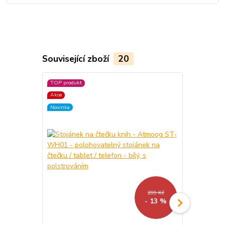
Související zboží
20
TOP produkt
Akce
Akce
Novinka
Novinka
299 Kč
- 13 %