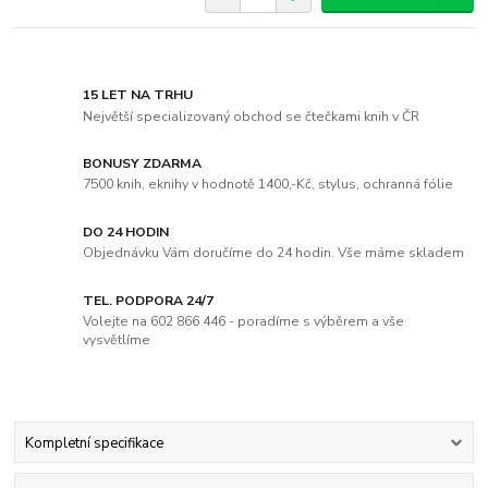
15 LET NA TRHU
Největší specializovaný obchod se čtečkami knih v ČR
BONUSY ZDARMA
7500 knih, eknihy v hodnotě 1400,-Kč, stylus, ochranná fólie
DO 24 HODIN
Objednávku Vám doručíme do 24 hodin. Vše máme skladem
TEL. PODPORA 24/7
Volejte na 602 866 446 - poradíme s výběrem a vše
vysvětlíme
Kompletní specifikace