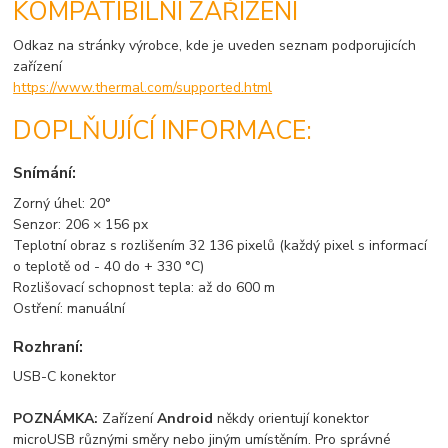
KOMPATIBILNÍ ZAŘÍZENÍ
Odkaz na stránky výrobce, kde je uveden seznam podporujicích
zařízení
https://www.thermal.com/supported.html
DOPLŇUJÍCÍ INFORMACE:
Snímání:
Zorný úhel: 20°
Senzor: 206 × 156 px
Teplotní obraz s rozlišením 32 136 pixelů (každý pixel s informací
o teplotě od - 40 do + 330 °C)
Rozlišovací schopnost tepla: až do 600 m
Ostření: manuální
Rozhraní:
USB-C konektor
POZNÁMKA:
Zařízení
Android
někdy orientují konektor
microUSB různými směry nebo jiným umístěním. Pro správné