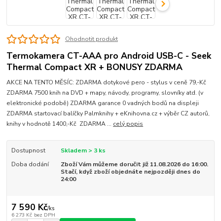
Ohodnotit produkt
Termokamera CT-AAA pro Android USB-C - Seek
Thermal Compact XR + BONUSY ZDARMA
AKCE NA TENTO MĚSÍC: ZDARMA dotykové pero - stylus v ceně 79,-Kč
ZDARMA 7500 knih na DVD + mapy, návody, programy, slovníky atd. (v
elektronické podobě) ZDARMA garance 0 vadných bodů na displeji
ZDARMA startovací balíčky Palmknihy + eKnihovna.cz + výběr CZ autorů,
knihy v hodnotě 1400,-Kč ZDARMA ...
celý popis
Dostupnost
Skladem > 3 ks
Doba dodání
Zboží Vám můžeme doručit již 11.08.2026 do 16:00.
Stačí, když zboží objednáte nejpozději dnes do
24:00
7 590 Kč
/
ks
6 273 Kč
bez DPH