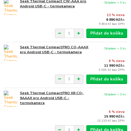
Seek Thermal Compact CW-AAA pro
Skladem > 3 ks
Android USB-C - termokamera
13 % sleva
6 890 Kč
/
ks
5 694 Kč
bez DPH
Přidat do košíku
Seek Thermal CompactPRO CQ-AAAX
Skladem > 3 ks
pro Android USB-C - termokamera
8 % sleva
11 990 Kč
/
ks
9 909 Kč
bez DPH
Přidat do košíku
Seek Thermal CompactPRO XR CQ-
Skladem > 3 ks
9AAAX pro Android USB-C -
termokamera
6 % sleva
15 990 Kč
/
ks
13 215 Kč
bez DPH
Přidat do košíku