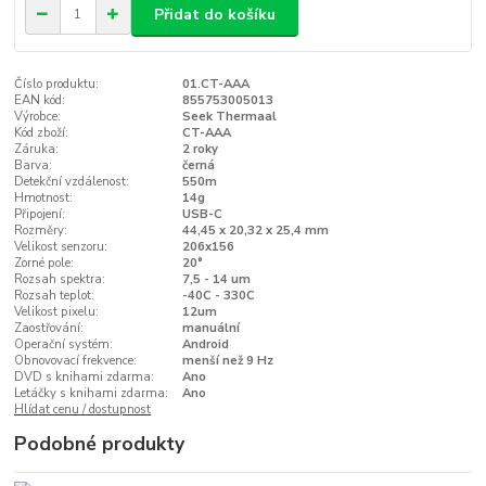
Přidat do košíku
Číslo produktu:
01.CT-AAA
EAN kód:
855753005013
Výrobce:
Seek Thermaal
Kód zboží:
CT-AAA
Záruka:
2 roky
Barva:
černá
Detekční vzdálenost:
550m
Hmotnost:
14g
Připojení:
USB-C
Rozměry:
44,45 x 20,32 x 25,4 mm
Velikost senzoru:
206x156
Zorné pole:
20°
Rozsah spektra:
7,5 - 14 um
Rozsah teplot:
-40C - 330C
Velikost pixelu:
12um
Zaostřování:
manuální
Operační systém:
Android
Obnovovací frekvence:
menší než 9 Hz
DVD s knihami zdarma:
Ano
Letáčky s knihami zdarma:
Ano
Hlídat cenu / dostupnost
Podobné produkty