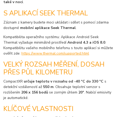
také v noci
.
S APLIKACÍ SEEK THERMAL
Záznam z kamery budete moci ukládat i sdílet s pomocí zdarma
dostupné
mobilní aplikace Seek Thermal
.
Kompatibilita operačního systému: Aplikace Android Seek
Thermal vyžaduje minimálně prostředí
Android 4.3 a iOS 8.0
.
Kompatibilitu vašeho mobilního telefonu s touto aplikací si můžete
ověřit zde:
https://www.thermal.com/supported.html
VELKÝ ROZSAH MĚŘENÍ, DOSAH
PŘES PŮL KILOMETRU
CompactXR
určuje teplotu v rozsahu od -40 °C do 330 °C
s
detekční vzdáleností až
550 m
. Obsahuje teplotní senzor s
rozlišením
206 x 156 bodů
se zorným úhlem
20°
. Nabízí emisivity
je automatické.
KLÍČOVÉ VLASTNOSTI