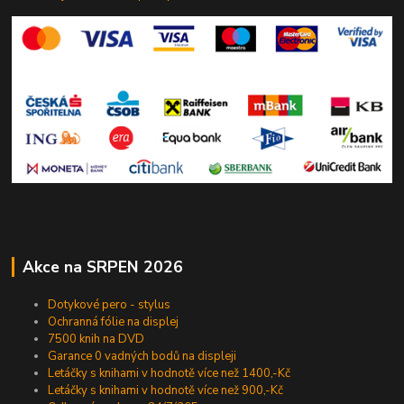
Akce na SRPEN 2026
Dotykové pero - stylus
Ochranná fólie na displej
7500 knih na DVD
Garance 0 vadných bodů na displeji
Letáčky s knihami v hodnotě více než 1400,-Kč
Letáčky s knihami v hodnotě více než 900,-Kč