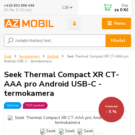
0
ks
+420 602 866 446
CZK
za
0 Kč
(Po-Ne, 8-20 hod.)
Menu
Hledat
Úvod
Termokamery
Android
Seek Thermal Compact XR CT-AAA pro
Android USB-C - termokamera
Seek Thermal Compact XR CT-
AAA pro Android USB-C -
termokamera
Novinka
TOP produkt
7 990 Kč
- 5 %