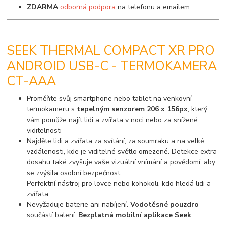
ZDARMA
odborná podpora
na telefonu a emailem
SEEK THERMAL COMPACT XR PRO
ANDROID USB-C - TERMOKAMERA
CT-AAA
Proměňte svůj smartphone nebo tablet na venkovní
termokameru s
tepelným senzorem 206 x 156px
, který
vám pomůže najít lidi a zvířata v noci nebo za snížené
viditelnosti
Najděte lidi a zvířata za svítání, za soumraku a na velké
vzdálenosti, kde je viditelné světlo omezené. Detekce extra
dosahu také zvyšuje vaše vizuální vnímání a povědomí, aby
se zvýšila osobní bezpečnost
Perfektní nástroj pro lovce nebo kohokoli, kdo hledá lidi a
zvířata
Nevyžaduje baterie ani nabíjení.
Vodotěsné pouzdro
součástí balení.
Bezplatná mobilní aplikace Seek