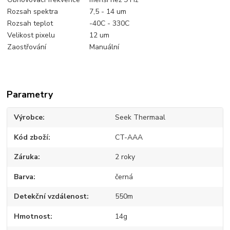
Rozsah spektra
7,5 - 14 um
Rozsah teplot
-40C - 330C
Velikost pixelu
12 um
Zaostřování
Manuální
Parametry
Výrobce
Seek Thermaal
Kód zboží
CT-AAA
Záruka
2 roky
Barva
černá
Detekční vzdálenost
550m
Hmotnost
14g