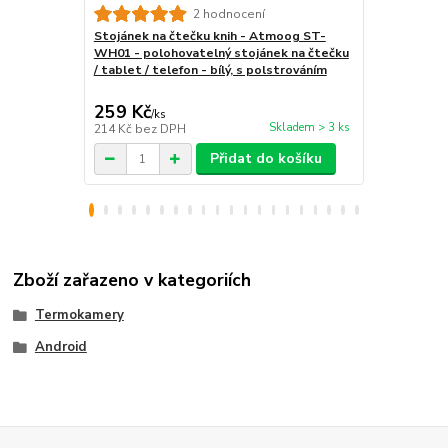
Univerzální
2 hodnocení
čtečky - Qu
Stojánek na čtečku knih - Atmoog ST-
pouzdro pro 
WH01 - polohovatelný stojánek na čtečku
magnetické 
/ tablet / telefon - bílý, s polstrováním
259 Kč
399 Kč
/
ks
/
ks
Skladem > 3 ks
214 Kč
bez DPH
330 Kč
bez 
Přidat do košíku
Zboží zařazeno v kategoriích
Termokamery
Android