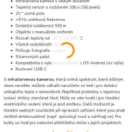
Infračervená kamera s velkým dosahem
Tepelný senzor s rozlišením 206 x 156 pixelů
20 ° zorné pole
<9 Hz snímková frekvence
Detekční vzdálenost 550 m
Objektiv s manuálním ostřením
Rozsah teploty od -40 °C do 330 °C
Včetně vodotěsného pouzdra
Pořizuje fotografie a videa
9 barevných palet
Kompatibilita s vybranými zařízení s OS Android (viz výše)
Rozhraní: USB-C
S
infračervenou kamerou
, která snímá spektrum, které běžným
okem nevidíte, můžete odhalit narušitele ve tmě i pro detekci
unikajícího tepla v nemovitosti. Například problémy s tepelnou
izolací, trhliny, ztenčené části. Může se vám hodit i pro hledání
elektrického vedení, které je pod omítkou. Další možností je
hledání vadných součástek při opravách zařízení, které jsou jinak
obtížně detekovatelné (např. způsobují svod a zahřívají se). Pro
kutily se hodí pro nalezení přehřátého místa v jejich projektech.