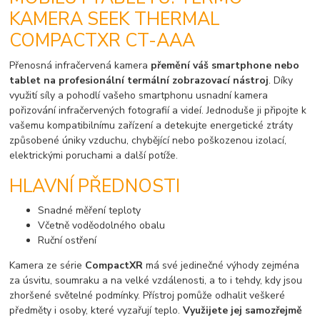
KAMERA SEEK THERMAL
COMPACTXR CT-AAA
Přenosná infračervená kamera
přemění váš smartphone nebo
tablet na profesionální termální zobrazovací nástroj
. Díky
využití síly a pohodlí vašeho smartphonu usnadní kamera
pořizování infračervených fotografií a videí. Jednoduše ji připojte k
vašemu kompatibilnímu zařízení a detekujte energetické ztráty
způsobené úniky vzduchu, chybějící nebo poškozenou izolací,
elektrickými poruchami a další potíže.
HLAVNÍ PŘEDNOSTI
Snadné měření teploty
Včetně voděodolného obalu
Ruční ostření
Kamera ze série
CompactXR
má své jedinečné výhody zejména
za úsvitu, soumraku a na velké vzdálenosti, a to i tehdy, kdy jsou
zhoršené světelné podmínky. Přístroj pomůže odhalit veškeré
předměty i osoby, které vyzařují teplo.
Využijete jej samozřejmě