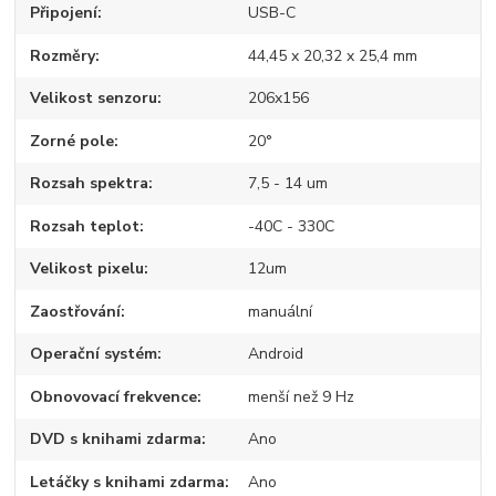
Připojení
USB-C
Rozměry
44,45 x 20,32 x 25,4 mm
Velikost senzoru
206x156
Zorné pole
20°
Rozsah spektra
7,5 - 14 um
Rozsah teplot
-40C - 330C
Velikost pixelu
12um
Zaostřování
manuální
Operační systém
Android
Obnovovací frekvence
menší než 9 Hz
DVD s knihami zdarma
Ano
Letáčky s knihami zdarma
Ano