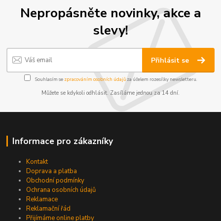
Nepropásněte novinky, akce a
slevy!
Přihlásit se
Souhlasím se
zpracováním osobních údajů
za účelem rozesílky newsletteru.
Můžete se kdykoli odhlásit. Zasíláme jednou za 14 dní.
Informace pro zákazníky
Kontakt
Doprava a platba
Obchodní podmínky
Ochrana osobních údajů
Reklamace
Reklamační řád
Přijímáme online platby