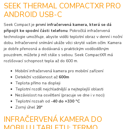
SEEK THERMAL COMPACTXR PRO
ANDROID USB-C
Seek Compact je
první infračervená kamera, která se dá
připojit ke spodní části telefonu
. Pokročilá infračervená
technologie umožňuje, abyste viděli teplotní obraz v denní i noční
dobu. Infračervené snímání ukáže věci skryté vašim očím. Kamera
je dobře přenosná a dodávaná s praktickým voděodělným
pouzdrem, můžete ji mít stále s sebou. Seek CompactXR má
rozlišovací schopnost tepla až do 600 m.
Mobilní infračervená kamera pro mobilní zařízení
Detekční vzdálenost až
600m
Teplota přímo na displeji
Teplotní rozdíl nejchladnější a nejteplejší oblasti
Nezávislost na osvětlení (pracuje ve dne i v noci)
Teplotní rozsah od
-40 do +330 °C
Zorný úhel
20°
INFRAČERVENÁ KAMERA DO
MOBILU I TABLETU: TERMO