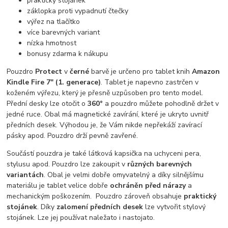
praktický stojánek
záklopka proti vypadnutí čtečky
výřez na tlačítko
více barevných variant
nízka hmotnost
bonusy zdarma k nákupu
Pouzdro
Protect
v
černé
barvě je určeno pro tablet knih
Amazon
Kindle Fire 7" (1. generace)
. Tablet je napevno zastrčen v
koženém výřezu, který je přesně uzpůsoben pro tento model.
Přední desky lze otočit o
360°
a pouzdro můžete pohodlně držet v
jedné ruce. Obal má magnetické zavírání, které je ukryto uvnitř
předních desek. Výhodou je, že Vám nikde nepřekáží zavírací
pásky apod. Pouzdro drží pevně zavřené.
Součástí pouzdra je také látková kapsička na uchyceni pera,
stylusu apod. Pouzdro lze zakoupit v
různých barevných
variantách
. Obal je velmi dobře omyvatelný a díky silnějšímu
materiálu je tablet velice dobře
ochráněn před nárazy
a
mechanickým poškozením. Pouzdro zároveň obsahuje
praktický
stojánek
. Díky
zalomení předních desek
lze vytvořit stylový
stojánek. Lze jej používat naležato i nastojato.