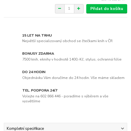
Přidat do košíku
15 LET NA TRHU
Největší specializovaný obchod se čtečkami knih v ČR
BONUSY ZDARMA
7500 knih, eknihy v hodnotě 1400,-Kč, stylus, ochranná fólie
DO 24 HODIN
Objednávku Vám doručíme do 24 hodin. Vše máme skladem
TEL. PODPORA 24/7
Volejte na 602 866 446 - poradíme s výběrem a vše
vysvětlíme
Kompletní specifikace