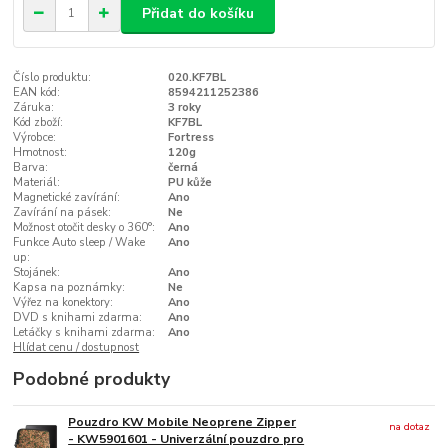
Přidat do košíku
Číslo produktu:
020.KF7BL
EAN kód:
8594211252386
Záruka:
3 roky
Kód zboží:
KF7BL
Výrobce:
Fortress
Hmotnost:
120g
Barva:
černá
Materiál:
PU kůže
Magnetické zavírání:
Ano
Zavírání na pásek:
Ne
Možnost otočit desky o 360°:
Ano
Funkce Auto sleep / Wake
Ano
up:
Stojánek:
Ano
Kapsa na poznámky:
Ne
Výřez na konektory:
Ano
DVD s knihami zdarma:
Ano
Letáčky s knihami zdarma:
Ano
Hlídat cenu / dostupnost
Podobné produkty
Pouzdro KW Mobile Neoprene Zipper
na dotaz
- KW5901601 - Univerzální pouzdro pro