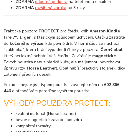
ZDARMA
odborná podpora
na telefonu a emailem
ZDARMA
rozšířená záruka
na 3 roky
Praktické pouzdro
PROTECT
pro čtečku knih
Amazon Kindle
Fire 7", 1. gen.
s klasickým způsobem uchycení. Čtečku zastrčíte
do
koženého výřezu
, kde pevně drží. V horní části se nachází
"záklopka", která brání vypadnutí čtečky z pouzdra.
Černý obal
,
který perfektně ochrání Vaši čtečku. Zavírání je
magnetické
.
Povrch pouzdra není z hladké kůže, ale má jemnou povrchovou
úpravu (tzv.
Horse Leather
). Obal nabízí praktický stojánek, díky
zalomení předních desek.
Pokud si nejste jisti typem pouzdra, zavolejte nám na
602 866
446
a přesně Vám poradíme výběrem pouzdra.
VÝHODY POUZDRA PROTECT:
kvalitní materiál (Horse Leather)
pevné magnetické zavírání pouzdra
kompaktní rozměry