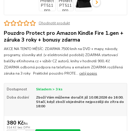
Ohodnotit produkt
Pouzdro Protect pro Amazon Kindle Fire 1.gen +
záruka 3 roky + bonusy zdarma
AKCE NA TENTO MĚSÍC: ZDARMA 7500 knih na DVD + mapy, návody,
programy, slovníky atd. (v elektronické podobě) ZDARMA startovací
balíčky eKnihovna.cz + výběr CZ autorů, knihy v hodnotě 900,-Kč
ZDARMA odborná podpora na telefonu a emailem ZDARMA rozšířená
záruka na 3 roky Praktické pouzdro PROTE...
celý popis
Dostupnost
Skladem > 3 ks
Doba dodání
Zboží Vám můžeme doručit již 10.08.2026 do 16:00.
Stačí, když zboží objednáte nejpozději do zítra do
18:00
380 Kč
/
ks
314 Kč
bez DPH