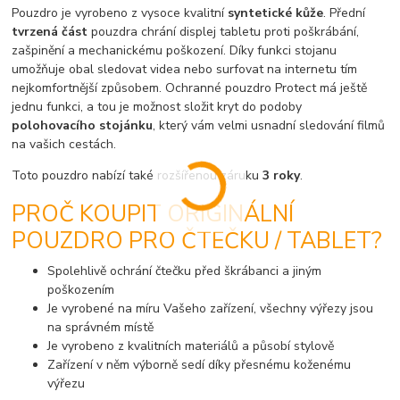
Pouzdro je vyrobeno z vysoce kvalitní
syntetické kůže
. Přední
tvrzená část
pouzdra chrání displej tabletu proti poškrábání,
zašpinění a mechanickému poškození. Díky funkci stojanu
umožňuje obal sledovat videa nebo surfovat na internetu tím
nejkomfortnější způsobem. Ochranné pouzdro Protect má ještě
jednu funkci, a tou je možnost složit kryt do podoby
polohovacího stojánku
, který vám velmi usnadní sledování filmů
na vašich cestách.
Toto pouzdro nabízí také rozšířenou záruku
3 roky
.
PROČ KOUPIT ORIGINÁLNÍ
POUZDRO PRO ČTEČKU / TABLET?
Spolehlivě ochrání čtečku před škrábanci a jiným
poškozením
Je vyrobené na míru Vašeho zařízení, všechny výřezy jsou
na správném místě
Je vyrobeno z kvalitních materiálů a působí stylově
Zařízení v něm výborně sedí díky přesnému koženému
výřezu