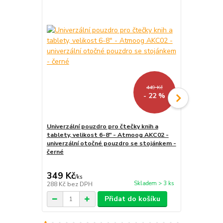
449 Kč
- 22 %
Univerzální pouzdro pro čtečky knih a
tablety, velikost 6-8" - Atmoog AKC02 -
LED lampička
univerzální otočné pouzdro se stojánkem -
kloubová, pr
černé
349 Kč
159 Kč
/
ks
/
ks
Skladem > 3 ks
288 Kč
bez DPH
131 Kč
bez 
Přidat do košíku