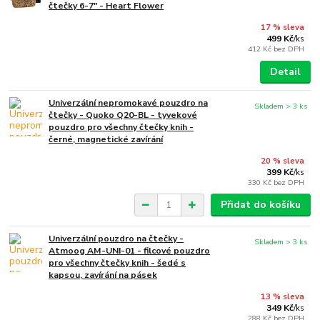
čtečky 6-7" - Heart Flower
17 % sleva
499 Kč
/
ks
412 Kč
bez DPH
Detail
Univerzální nepromokavé pouzdro na
Skladem > 3 ks
čtečky - Quoko Q20-BL - tyvekové
pouzdro pro všechny čtečky knih -
černé, magnetické zavírání
20 % sleva
399 Kč
/
ks
330 Kč
bez DPH
Přidat do košíku
Univerzální pouzdro na čtečky -
Skladem > 3 ks
Atmoog AM-UNI-01 - filcové pouzdro
pro všechny čtečky knih - šedé s
kapsou, zavírání na pásek
13 % sleva
349 Kč
/
ks
288 Kč
bez DPH