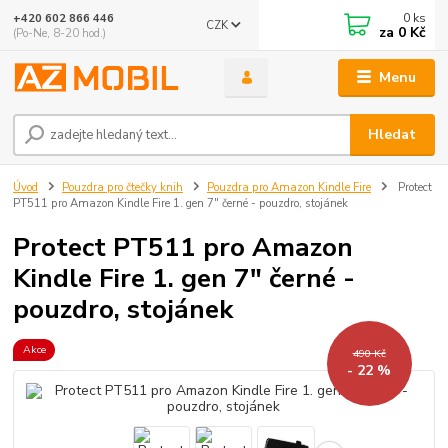
0
ks
+420 602 866 446
CZK
za
0 Kč
(Po-Ne, 8-20 hod.)
Menu
Hledat
Úvod
Pouzdra pro čtečky knih
Pouzdra pro Amazon Kindle Fire
Protect
PT511 pro Amazon Kindle Fire 1. gen 7" černé - pouzdro, stojánek
Protect PT511 pro Amazon
Kindle Fire 1. gen 7" černé -
pouzdro, stojánek
Akce
490 Kč
- 22 %