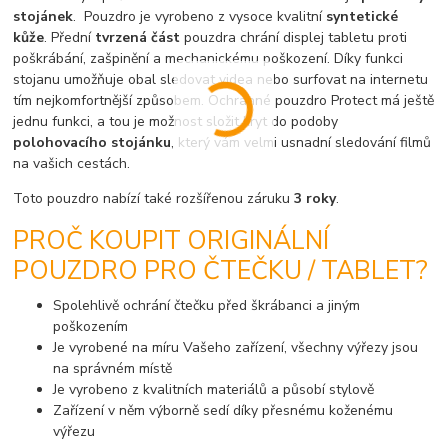
stojánek
. Pouzdro je vyrobeno z vysoce kvalitní
syntetické
kůže
. Přední
tvrzená část
pouzdra chrání displej tabletu proti
poškrábání, zašpinění a mechanickému poškození. Díky funkci
stojanu umožňuje obal sledovat videa nebo surfovat na internetu
tím nejkomfortnější způsobem. Ochranné pouzdro Protect má ještě
jednu funkci, a tou je možnost složit kryt do podoby
polohovacího stojánku
, který vám velmi usnadní sledování filmů
na vašich cestách.
Toto pouzdro nabízí také rozšířenou záruku
3 roky
.
PROČ KOUPIT ORIGINÁLNÍ
POUZDRO PRO ČTEČKU / TABLET?
Spolehlivě ochrání čtečku před škrábanci a jiným
poškozením
Je vyrobené na míru Vašeho zařízení, všechny výřezy jsou
na správném místě
Je vyrobeno z kvalitních materiálů a působí stylově
Zařízení v něm výborně sedí díky přesnému koženému
výřezu