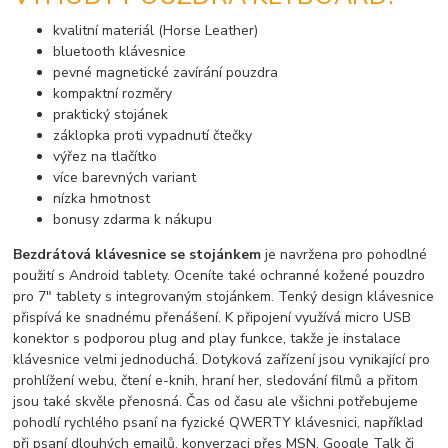
kvalitní materiál (Horse Leather)
bluetooth klávesnice
pevné magnetické zavírání pouzdra
kompaktní rozměry
praktický stojánek
záklopka proti vypadnutí čtečky
výřez na tlačítko
více barevných variant
nízka hmotnost
bonusy zdarma k nákupu
Bezdrátová klávesnice se stojánkem
je navržena pro pohodlné
použití s Android tablety. Oceníte také ochranné kožené pouzdro
pro 7" tablety s integrovaným stojánkem. Tenký design klávesnice
přispívá ke snadnému přenášení. K připojení využívá micro USB
konektor s podporou plug and play funkce, takže je instalace
klávesnice velmi jednoduchá. Dotyková zařízení jsou vynikající pro
prohlížení webu, čtení e-knih, hraní her, sledování filmů a přitom
jsou také skvěle přenosná. Čas od času ale všichni potřebujeme
pohodlí rychlého psaní na fyzické QWERTY klávesnici, například
při psaní dlouhých emailů, konverzaci přes MSN, Google Talk či