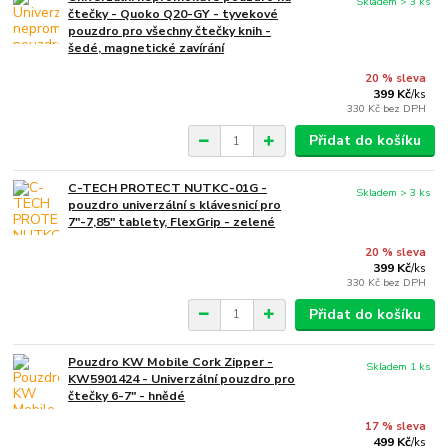
Skladem > 3 ks
čtečky - Quoko Q20-GY - tyvekové
pouzdro pro všechny čtečky knih -
šedé, magnetické zavírání
20 % sleva
399 Kč
/
ks
330 Kč
bez DPH
Přidat do košíku
C-TECH PROTECT NUTKC-01G -
Skladem > 3 ks
pouzdro univerzální s klávesnicí pro
7"-7,85" tablety, FlexGrip - zelené
20 % sleva
399 Kč
/
ks
330 Kč
bez DPH
Přidat do košíku
Pouzdro KW Mobile Cork Zipper -
Skladem 1 ks
KW5901424 - Univerzální pouzdro pro
čtečky 6-7" - hnědé
17 % sleva
499 Kč
/
ks