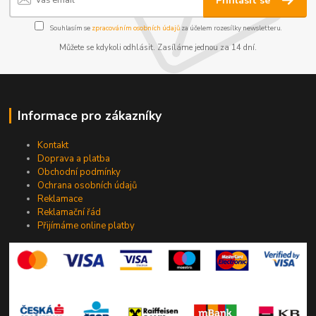
Přihlásit se
Souhlasím se
zpracováním osobních údajů
za účelem rozesílky newsletteru.
Můžete se kdykoli odhlásit. Zasíláme jednou za 14 dní.
Informace pro zákazníky
Kontakt
Doprava a platba
Obchodní podmínky
Ochrana osobních údajů
Reklamace
Reklamační řád
Přijímáme online platby