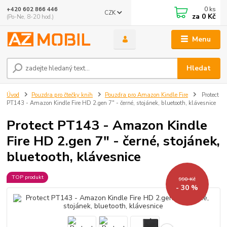
0
ks
+420 602 866 446
CZK
za
0 Kč
(Po-Ne, 8-20 hod.)
Menu
Hledat
Úvod
Pouzdra pro čtečky knih
Pouzdra pro Amazon Kindle Fire
Protect
PT143 - Amazon Kindle Fire HD 2.gen 7" - černé, stojánek, bluetooth, klávesnice
Protect PT143 - Amazon Kindle
Fire HD 2.gen 7" - černé, stojánek,
bluetooth, klávesnice
TOP produkt
990 Kč
- 30 %