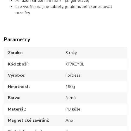
Amazon Kindle Fire HD 7" (2. generace)
Lze využít i na jiné tablety, je ale nutné zkontrolovat
rozměry.
Parametry
Záruka
3 roky
Kód zboží
KF7KEYBL
Výrobce
Fortress
Hmotnost
190g
Barva
černá
Materiál
PU kůže
Magnetické zavírání
Ano