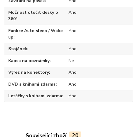
Zavírání na pásek
Ano
Možnost otočit desky o
Ano
360°
Funkce Auto sleep / Wake
Ano
up
Stojánek
Ano
Kapsa na poznámky
Ne
Výřez na konektory
Ano
DVD s knihami zdarma
Ano
Letáčky s knihami zdarma
Ano
Související zboží
20