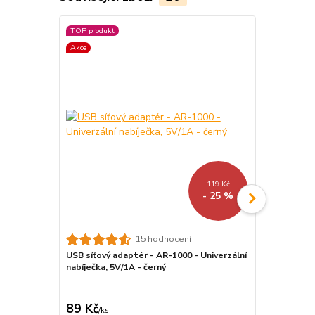
TOP produkt
Akce
Akce
119 Kč
- 25 %
15 hodnocení
USB síťový adaptér - AR-1000 - Univerzální
Atmoog AL-0
nabíječka, 5V/1A - černý
všechny čteč
89 Kč
159 Kč
/
ks
/
ks