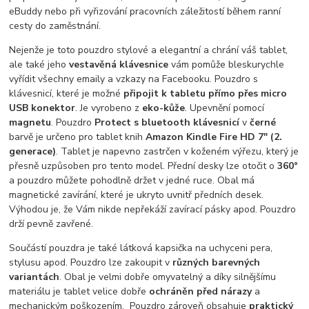
eBuddy nebo při vyřizování pracovních záležitostí během ranní
cesty do zaměstnání.
Nejenže je toto pouzdro stylové a elegantní a chrání váš tablet,
ale také jeho
vestavěná klávesnice
vám pomůže bleskurychle
vyřídit všechny emaily a vzkazy na Facebooku. Pouzdro s
klávesnicí, které je možné
připojit k tabletu přímo přes micro
USB konektor
. Je vyrobeno z
eko-kůže
. Upevnění pomocí
magnetu
. Pouzdro
Protect s bluetooth klávesnicí
v
černé
barvě je určeno pro tablet knih
Amazon Kindle Fire HD 7" (2.
generace)
. Tablet je napevno zastrčen v koženém výřezu, který je
přesně uzpůsoben pro tento model. Přední desky lze otočit o
360°
a pouzdro můžete pohodlně držet v jedné ruce. Obal má
magnetické zavírání, které je ukryto uvnitř předních desek.
Výhodou je, že Vám nikde nepřekáží zavírací pásky apod. Pouzdro
drží pevně zavřené.
Součástí pouzdra je také látková kapsička na uchyceni pera,
stylusu apod. Pouzdro lze zakoupit v
různých barevných
variantách
. Obal je velmi dobře omyvatelný a díky silnějšímu
materiálu je tablet velice dobře
ochráněn před nárazy
a
mechanickým poškozením. Pouzdro zároveň obsahuje
praktický