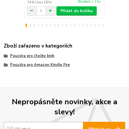
Skladem > 3 ks
74 Kč
bez DPH
131 Kč
bez 
Přidat do košíku
Zboží zařazeno v kategoriích
Pouzdra pro čtečky knih
Pouzdra pro Amazon Kindle Fire
Nepropásněte novinky, akce a
slevy!