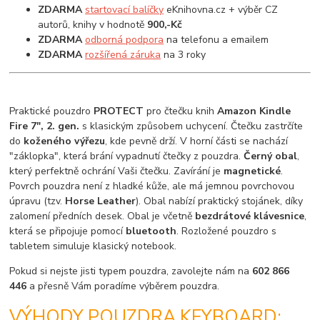
ZDARMA
startovací balíčky
eKnihovna.cz + výběr CZ
autorů, knihy v hodnotě
900,-Kč
ZDARMA
odborná podpora
na telefonu a emailem
ZDARMA
rozšířená záruka
na 3 roky
Praktické pouzdro
PROTECT
pro čtečku knih
Amazon Kindle
Fire 7", 2. gen.
s klasickým způsobem uchycení. Čtečku zastrčíte
do
koženého výřezu
, kde pevně drží. V horní části se nachází
"záklopka", která brání vypadnutí čtečky z pouzdra.
Černý obal
,
který perfektně ochrání Vaši čtečku. Zavírání je
magnetické
.
Povrch pouzdra není z hladké kůže, ale má jemnou povrchovou
úpravu (tzv.
Horse Leather
). Obal nabízí praktický stojánek, díky
zalomení předních desek. Obal je včetně
bezdrátové klávesnice
,
která se připojuje pomocí
bluetooth
. Rozložené pouzdro s
tabletem simuluje klasický notebook.
Pokud si nejste jisti typem pouzdra, zavolejte nám na
602 866
446
a přesně Vám poradíme výběrem pouzdra.
VÝHODY POUZDRA KEYBOARD: