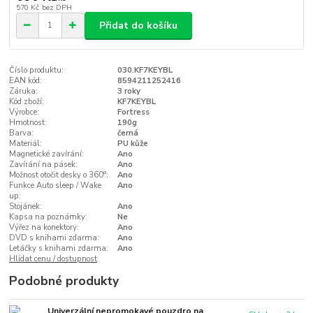
570 Kč
bez DPH
Přidat do košíku
Číslo produktu:
030.KF7KEYBL
EAN kód:
8594211252416
Záruka:
3 roky
Kód zboží:
KF7KEYBL
Výrobce:
Fortress
Hmotnost:
190g
Barva:
černá
Materiál:
PU kůže
Magnetické zavírání:
Ano
Zavírání na pásek:
Ano
Možnost otočit desky o 360°:
Ano
Funkce Auto sleep / Wake
Ano
up:
Stojánek:
Ano
Kapsa na poznámky:
Ne
Výřez na konektory:
Ano
DVD s knihami zdarma:
Ano
Letáčky s knihami zdarma:
Ano
Hlídat cenu / dostupnost
Podobné produkty
Univerzální nepromokavé pouzdro na