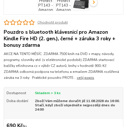
Ohodnotit produkt
Pouzdro s bluetooth klávesnicí pro Amazon
Kindle Fire HD (2. gen.), černé + záruka 3 roky +
bonusy zdarma
AKCE NA TENTO MĚSÍC: ZDARMA 7500 knih na DVD + mapy, návody,
programy, slovníky atd. (v elektronické podobě) ZDARMA startovací
balíčky eKnihovna.cz + výběr CZ autorů, knihy v hodnotě 900,-Kč
ZDARMA odborná podpora na telefonu a emailem ZDARMA rozšířená
záruka na 3 roky Praktické pouzdro PROTE...
celý popis
Dostupnost
Skladem > 3 ks
Doba dodání
Zboží Vám můžeme doručit již 11.08.2026 do 16:00.
Stačí, když zboží objednáte nejpozději dnes do
24:00
690 Kč
/
ks