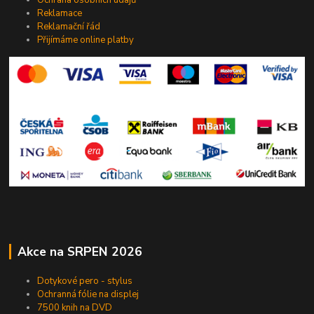
Reklamace
Reklamační řád
Přijímáme online platby
Akce na SRPEN 2026
Dotykové pero - stylus
Ochranná fólie na displej
7500 knih na DVD