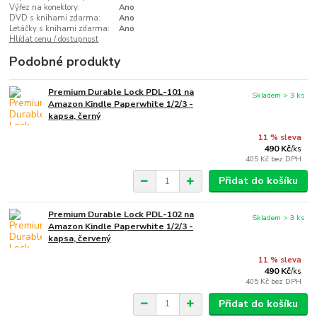
Výřez na konektory:
Ano
DVD s knihami zdarma:
Ano
Letáčky s knihami zdarma:
Ano
Hlídat cenu / dostupnost
Podobné produkty
Premium Durable Lock PDL-101 na
Skladem > 3 ks
Amazon Kindle Paperwhite 1/2/3 -
kapsa, černý
11 % sleva
490 Kč
/
ks
405 Kč
bez DPH
Přidat do košíku
Premium Durable Lock PDL-102 na
Skladem > 3 ks
Amazon Kindle Paperwhite 1/2/3 -
kapsa, červený
11 % sleva
490 Kč
/
ks
405 Kč
bez DPH
Přidat do košíku