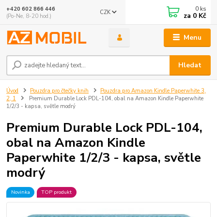
0
ks
+420 602 866 446
CZK
za
0 Kč
(Po-Ne, 8-20 hod.)
Menu
Hledat
Úvod
Pouzdra pro čtečky knih
Pouzdra pro Amazon Kindle Paperwhite 3,
2, 1
Premium Durable Lock PDL-104, obal na Amazon Kindle Paperwhite
1/2/3 - kapsa, světle modrý
Premium Durable Lock PDL-104,
obal na Amazon Kindle
Paperwhite 1/2/3 - kapsa, světle
modrý
Novinka
TOP produkt