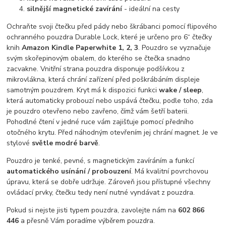
silnější magnetické zavírání
- ideální na cesty
Ochraňte svoji čtečku před pády nebo škrábanci pomocí flipového
ochranného pouzdra Durable Lock, které je určeno pro 6“ čtečky
knih
Amazon Kindle Paperwhite 1, 2, 3
. Pouzdro se vyznačuje
svým skořepinovým obalem, do kterého se čtečka snadno
zacvakne. Vnitřní strana pouzdra disponuje podšívkou z
mikrovlákna, která chrání zařízení před poškrábáním displeje
samotným pouzdrem. Kryt má k dispozici funkci
wake / sleep
,
která automaticky probouzí nebo uspává čtečku, podle toho, zda
je pouzdro otevřeno nebo zavřeno, čímž vám šetří baterii.
Pohodlné čtení v jedné ruce vám zajišťuje pomocí předního
otočného krytu. Před náhodným otevřením jej chrání magnet. Je ve
stylové
světle modré barvě
.
Pouzdro je tenké, pevné, s magnetickým zavíráním a funkcí
automatického usínání / probouzení
. Má kvalitní povrchovou
úpravu, která se dobře udržuje. Zároveň jsou přístupné všechny
ovládací prvky, čtečku tedy není nutné vyndávat z pouzdra.
Pokud si nejste jisti typem pouzdra, zavolejte nám na
602 866
446
a přesně Vám poradíme výběrem pouzdra.