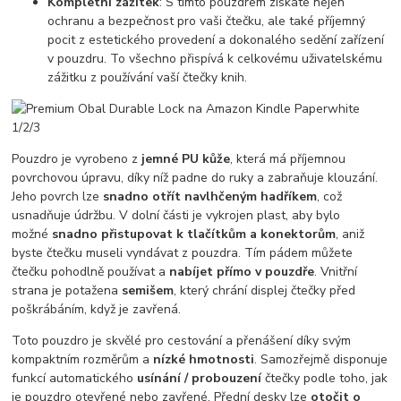
Kompletní zážitek
: S tímto pouzdrem získáte nejen
ochranu a bezpečnost pro vaši čtečku, ale také příjemný
pocit z estetického provedení a dokonalého sedění zařízení
v pouzdru. To všechno přispívá k celkovému uživatelskému
zážitku z používání vaší čtečky knih.
Pouzdro je vyrobeno z
jemné PU kůže
, která má příjemnou
povrchovou úpravu, díky níž padne do ruky a zabraňuje klouzání.
Jeho povrch lze
snadno otřít navlhčeným hadříkem
, což
usnadňuje údržbu. V dolní části je vykrojen plast, aby bylo
možné
snadno přistupovat k tlačítkům a konektorům
, aniž
byste čtečku museli vyndávat z pouzdra. Tím pádem můžete
čtečku pohodlně používat a
nabíjet přímo v pouzdře
. Vnitřní
strana je potažena
semišem
, který chrání displej čtečky před
poškrábáním, když je zavřená.
Toto pouzdro je skvělé pro cestování a přenášení díky svým
kompaktním rozměrům a
nízké hmotnosti
. Samozřejmě disponuje
funkcí automatického
usínání / probouzení
čtečky podle toho, jak
je pouzdro otevřené nebo zavřené. Přední desky lze
otočit o