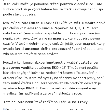
360°
, což umožňuje pohodlné držení pouzdra v jedné ruce. Tato
funkce prodlužuje výdrž baterie tím, že čtečku aktivuje nebo uspí
podle stavu pouzdra.
Kvalitní pouzdro
Durable Lock
z PU kůže ve
světle
modré
barvě
pro čtečky knih
Amazon Kindle Paperwhite 1, 2, 3
. Pouzdro
nabídne zaručený komfort a spolehlivou ochranu před vnějšími
nepříznivými jevy. Zavírání je na
magnet
, který pouzdro pevně
uzavře. V levém dolním rohu je umístěn ještě jeden magnet, který
ovládá funkci
automatického probouzení / usínání
podle toho,
zda pouzdro otevřete nebo zavřete.
Pouzdro kombinuje
nízkou hmotnost
a kvalitní
vyztuženou
plastovou vaničku
potaženou EKO kůží. Tím, že není použita
klasická obyčejná koženka, nedochází časem k "olupování" a
drolení kůže. Pouzdro má výřezy na všechny ovládací prvky, není
tedy nutné čtečku z pouzdra vyndávat. Na předních deskách je
vyražené logo
KINDLE
. Povrch je velice
dobře omyvatelný
(navlhčeným hadříkem) a zároveň neklouže v ruce.
Toto pouzdro nabízí také rozšířenou záruku na
3 roky
.