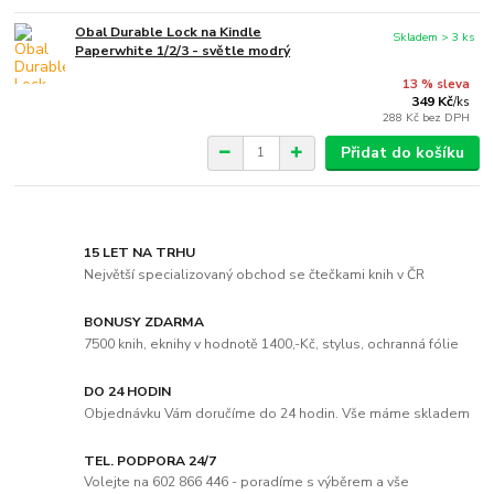
Obal Durable Lock na Kindle
Skladem > 3 ks
Paperwhite 1/2/3 - světle modrý
13 % sleva
349 Kč
/
ks
288 Kč
bez DPH
Přidat do košíku
15 LET NA TRHU
Největší specializovaný obchod se čtečkami knih v ČR
BONUSY ZDARMA
7500 knih, eknihy v hodnotě 1400,-Kč, stylus, ochranná fólie
DO 24 HODIN
Objednávku Vám doručíme do 24 hodin. Vše máme skladem
TEL. PODPORA 24/7
Volejte na 602 866 446 - poradíme s výběrem a vše