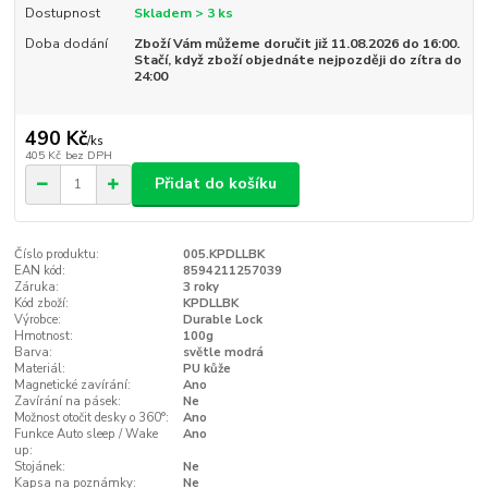
Dostupnost
Skladem > 3 ks
Doba dodání
Zboží Vám můžeme doručit již 11.08.2026 do 16:00.
Stačí, když zboží objednáte nejpozději do zítra do
24:00
490 Kč
/
ks
405 Kč
bez DPH
Přidat do košíku
Číslo produktu:
005.KPDLLBK
EAN kód:
8594211257039
Záruka:
3 roky
Kód zboží:
KPDLLBK
Výrobce:
Durable Lock
Hmotnost:
100g
Barva:
světle modrá
Materiál:
PU kůže
Magnetické zavírání:
Ano
Zavírání na pásek:
Ne
Možnost otočit desky o 360°:
Ano
Funkce Auto sleep / Wake
Ano
up:
Stojánek:
Ne
Kapsa na poznámky:
Ne