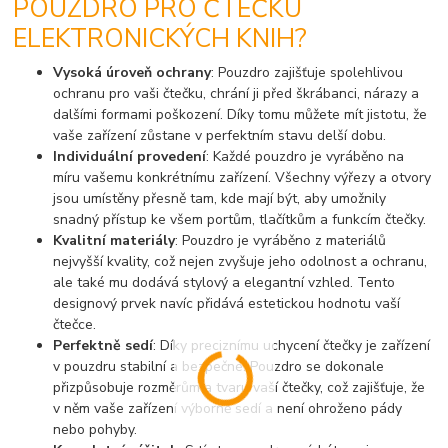
POUZDRO PRO ČTEČKU
ELEKTRONICKÝCH KNIH?
Vysoká úroveň ochrany
: Pouzdro zajišťuje spolehlivou
ochranu pro vaši čtečku, chrání ji před škrábanci, nárazy a
dalšími formami poškození. Díky tomu můžete mít jistotu, že
vaše zařízení zůstane v perfektním stavu delší dobu.
Individuální provedení
: Každé pouzdro je vyráběno na
míru vašemu konkrétnímu zařízení. Všechny výřezy a otvory
jsou umístěny přesně tam, kde mají být, aby umožnily
snadný přístup ke všem portům, tlačítkům a funkcím čtečky.
Kvalitní materiály
: Pouzdro je vyráběno z materiálů
nejvyšší kvality, což nejen zvyšuje jeho odolnost a ochranu,
ale také mu dodává stylový a elegantní vzhled. Tento
designový prvek navíc přidává estetickou hodnotu vaší
čtečce.
Perfektně sedí
: Díky preciznímu uchycení čtečky je zařízení
v pouzdru stabilní a bezpečné. Pouzdro se dokonale
přizpůsobuje rozměrům a tvaru vaší čtečky, což zajišťuje, že
v něm vaše zařízení výborně sedí a není ohroženo pády
nebo pohyby.