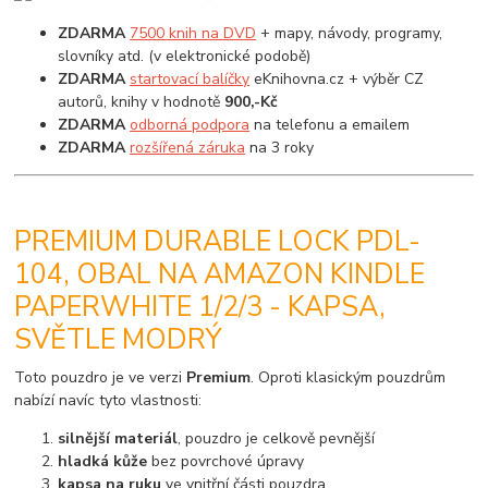
ZDARMA
7500 knih na DVD
+ mapy, návody, programy,
slovníky atd. (v elektronické podobě)
ZDARMA
startovací balíčky
eKnihovna.cz + výběr CZ
autorů, knihy v hodnotě
900,-Kč
ZDARMA
odborná podpora
na telefonu a emailem
ZDARMA
rozšířená záruka
na 3 roky
PREMIUM DURABLE LOCK PDL-
104, OBAL NA AMAZON KINDLE
PAPERWHITE 1/2/3 - KAPSA,
SVĚTLE MODRÝ
Toto pouzdro je ve verzi
Premium
. Oproti klasickým pouzdrům
nabízí navíc tyto vlastnosti:
silnější materiál
, pouzdro je celkově pevnější
hladká kůže
bez povrchové úpravy
kapsa na ruku
ve vnitřní části pouzdra