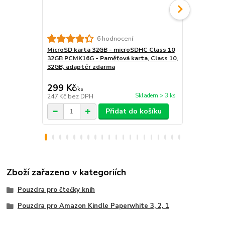
6 hodnocení
MicroSD karta 32GB - microSDHC Class 10
USB síťový a
32GB PCMK16G - Paměťová karta, Class 10,
nabíječka, 
32GB, adaptér zdarma
299 Kč
99 Kč
/
ks
/
ks
Skladem > 3 ks
247 Kč
bez DPH
82 Kč
bez D
Přidat do košíku
Zboží zařazeno v kategoriích
Pouzdra pro čtečky knih
Pouzdra pro Amazon Kindle Paperwhite 3, 2, 1