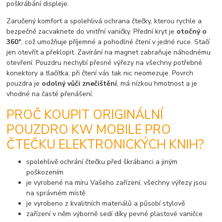
poškrábání displeje.
Zaručený komfort a spolehlivá ochrana čtečky, kterou rychle a
bezpečně zacvaknete do vnitřní vaničky. Přední kryt je
otočný o
360°
, což umožňuje příjemné a pohodlné čtení v jedné ruce. Stačí
jen otevřít a překlopit. Zavírání na magnet zabraňuje náhodnému
otevření. Pouzdru nechybí přesné výřezy na všechny potřebné
konektory a tlačítka, při čtení vás tak nic neomezuje. Povrch
pouzdra je
odolný vůči znečištění
, má nízkou hmotnost a je
vhodné na časté přenášení.
PROČ KOUPIT ORIGINÁLNÍ
POUZDRO KW MOBILE PRO
ČTEČKU ELEKTRONICKÝCH KNIH?
spolehlivě ochrání čtečku před škrábanci a jiným
poškozením
je vyrobené na míru Vašeho zařízení, všechny výřezy jsou
na správném místě
je vyrobeno z kvalitních materiálů a působí stylově
zařízení v něm výborně sedí díky pevné plastové vaničce