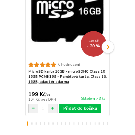
249 Kč
- 20 %
6 hodnocení
MicroSD karta 16GB - microSDHC Class 10
LED lampička
16GB PCMK16G - Paměťová karta, Class 10,
kloubová, pr
16GB, adaptér zdarma
199 Kč
159 Kč
/
ks
/
ks
Skladem > 3 ks
164 Kč
bez DPH
131 Kč
bez 
Přidat do košíku