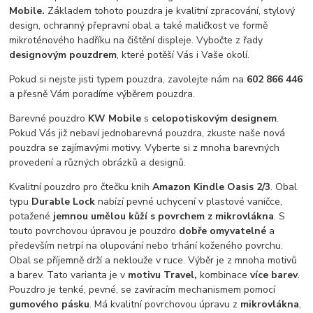
Mobile.
Základem tohoto pouzdra je kvalitní zpracování, stylový
design, ochranný přepravní obal a také maličkost ve formě
mikroténového hadříku na čištění displeje. Vybočte z řady
designovým pouzdrem
, které potěší Vás i Vaše okolí.
Pokud si nejste jisti typem pouzdra, zavolejte nám na
602 866 446
a přesně Vám poradíme výběrem pouzdra.
Barevné pouzdro
KW Mobile
s
celopotiskovým designem
.
Pokud Vás již nebaví jednobarevná pouzdra, zkuste naše nová
pouzdra se zajímavými motivy. Vyberte si z mnoha barevných
provedení a různých obrázků a designů.
Kvalitní pouzdro pro čtečku knih
Amazon Kindle Oasis 2/3
. Obal
typu
Durable Lock
nabízí pevné uchycení v plastové vaničce,
potažené
jemnou umělou kůží s povrchem z mikrovlákna
. S
touto povrchovou úpravou je pouzdro
dobře omyvatelné
a
především netrpí na olupování nebo trhání koženého povrchu.
Obal se příjemně drží a neklouže v ruce. Výběr je z mnoha motivů
a barev. Tato varianta je v
motivu Travel,
kombinace
více barev
.
Pouzdro je tenké, pevné, se zavíracím mechanismem pomocí
gumového pásku
. Má kvalitní povrchovou úpravu z
mikrovlákna
,