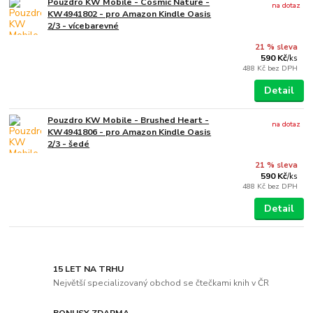
Pouzdro KW Mobile - Cosmic Nature -
na dotaz
KW4941802 - pro Amazon Kindle Oasis
2/3 - vícebarevné
21 % sleva
590 Kč
/
ks
488 Kč
bez DPH
Detail
Pouzdro KW Mobile - Brushed Heart -
na dotaz
KW4941806 - pro Amazon Kindle Oasis
2/3 - šedé
21 % sleva
590 Kč
/
ks
488 Kč
bez DPH
Detail
15 LET NA TRHU
Největší specializovaný obchod se čtečkami knih v ČR