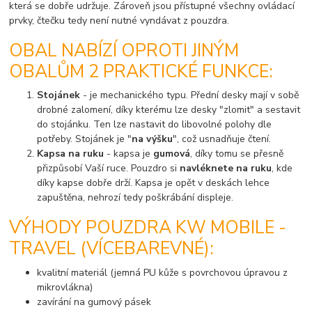
která se dobře udržuje. Zároveň jsou přístupné všechny ovládací
prvky, čtečku tedy není nutné vyndávat z pouzdra.
OBAL NABÍZÍ OPROTI JINÝM
OBALŮM 2 PRAKTICKÉ FUNKCE:
Stojánek
- je mechanického typu. Přední desky mají v sobě
drobné zalomení, díky kterému lze desky "zlomit" a sestavit
do stojánku. Ten lze nastavit do libovolné polohy dle
potřeby. Stojánek je "
na výšku
", což usnadňuje čtení.
Kapsa na ruku
- kapsa je
gumová
, díky tomu se přesně
přizpůsobí Vaší ruce. Pouzdro si
navléknete na ruku
, kde
díky kapse dobře drží. Kapsa je opět v deskách lehce
zapuštěna, nehrozí tedy poškrábání displeje.
VÝHODY POUZDRA KW MOBILE -
TRAVEL (VÍCEBAREVNÉ):
kvalitní materiál (jemná PU kůže s povrchovou úpravou z
mikrovlákna)
zavírání na gumový pásek