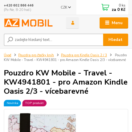
0
ks
+420 602 866 446
CZK
za
0 Kč
(Po-Ne, 8-20 hod.)
Menu
Hledat
Úvod
Pouzdra pro čtečky knih
Pouzdra pro Kindle Oasis 2 / 3
Pouzdro
KW Mobile - Travel - KW4941801 - pro Amazon Kindle Oasis 2/3 - vícebarevné
Pouzdro KW Mobile - Travel -
KW4941801 - pro Amazon Kindle
Oasis 2/3 - vícebarevné
Novinka
TOP produkt