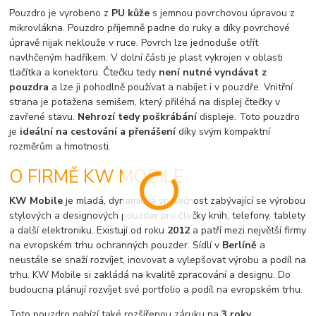
Pouzdro je vyrobeno z
PU kůže
s jemnou povrchovou úpravou z
mikrovlákna. Pouzdro příjemně padne do ruky a díky povrchové
úpravě nijak neklouže v ruce. Povrch lze jednoduše otřít
navlhčeným hadříkem. V dolní části je plast vykrojen v oblasti
tlačítka a konektoru. Čtečku tedy
není nutné vyndávat z
pouzdra
a lze ji pohodlně používat a nabíjet i v pouzdře. Vnitřní
strana je potažena semišem, který přiléhá na displej čtečky v
zavřené stavu.
Nehrozí tedy poškrábání
displeje. Toto pouzdro
je
ideální na cestování a přenášení
díky svým kompaktní
rozměrům a hmotnosti.
O FIRMĚ KW MOBILE
KW Mobile
je mladá, dynamická společnost zabývající se výrobou
stylových a designových pouzder pro čtečky knih, telefony, tablety
a další elektroniku. Existují od roku
2012
a patří mezi největší firmy
na evropském trhu ochranných pouzder. Sídlí v
Berlíně
a
neustále se snaží rozvíjet, inovovat a vylepšovat výrobu a podíl na
trhu. KW Mobile si zakládá na kvalitě zpracování a designu. Do
budoucna plánují rozvíjet své portfolio a podíl na evropském trhu.
Toto pouzdro nabízí také rozšířenou záruku na
3 roky
.