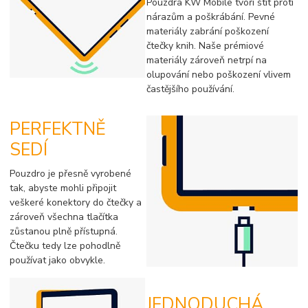
Pouzdra KW Mobile tvoří štít proti
nárazům a poškrábání. Pevné
materiály zabrání poškození
čtečky knih. Naše prémiové
materiály zároveň netrpí na
olupování nebo poškození vlivem
častějšího používání.
PERFEKTNĚ
SEDÍ
Pouzdro je přesně vyrobené
tak, abyste mohli připojit
veškeré konektory do čtečky a
zároveň všechna tlačítka
zůstanou plně přístupná.
Čtečku tedy lze pohodlně
používat jako obvykle.
JEDNODUCHÁ