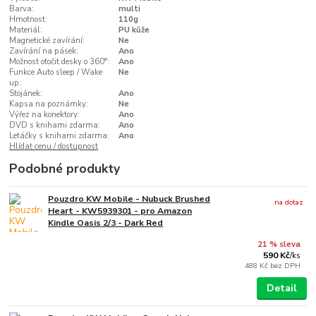
Barva:
multi
Hmotnost:
110g
Materiál:
PU kůže
Magnetické zavírání:
Ne
Zavírání na pásek:
Ano
Možnost otočit desky o 360°:
Ano
Funkce Auto sleep / Wake
Ne
up:
Stojánek:
Ano
Kapsa na poznámky:
Ne
Výřez na konektory:
Ano
DVD s knihami zdarma:
Ano
Letáčky s knihami zdarma:
Ano
Hlídat cenu / dostupnost
Podobné produkty
Pouzdro KW Mobile - Nubuck Brushed
na dotaz
Heart - KW5939301 - pro Amazon
Kindle Oasis 2/3 - Dark Red
21 % sleva
590 Kč
/
ks
488 Kč
bez DPH
Detail