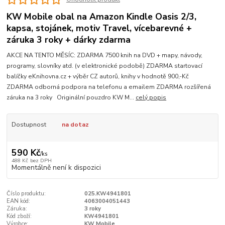
KW Mobile obal na Amazon Kindle Oasis 2/3,
kapsa, stojánek, motiv Travel, vícebarevné +
záruka 3 roky + dárky zdarma
AKCE NA TENTO MĚSÍC: ZDARMA 7500 knih na DVD + mapy, návody,
programy, slovníky atd. (v elektronické podobě) ZDARMA startovací
balíčky eKnihovna.cz + výběr CZ autorů, knihy v hodnotě 900,-Kč
ZDARMA odborná podpora na telefonu a emailem ZDARMA rozšířená
záruka na 3 roky Originální pouzdro KW M...
celý popis
Dostupnost
na dotaz
590 Kč
/
ks
488 Kč
bez DPH
Momentálně není k dispozici
Číslo produktu:
025.KW4941801
EAN kód:
4063004051443
Záruka:
3 roky
Kód zboží:
KW4941801
Výrobce:
KW Mobile