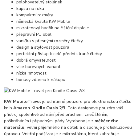
polohovatelný stojánek
kapsa na ruku
kompaktní rozměry
německá kvalita KW Mobile
mikrotenový hadřík na čištění displeje
přepravní PU obal
vanička s přesnými rozměry čtečky
design a stylovost pouzdra
perfektní přístup k celé přední straně čtečky
dobrá omyvatelnost
více barevných variant
nízka hmotnost
bonusy zdarma k nákupu
KW Mobile
Travel
je ochranné pouzdro pro elektronickou čtečku
knih
Amazon Kindle Oasis 2/3
. Toto designové pouzdro váš
přístroj spolehlivě ochrání před prachem, znečištěním,
poškrábáním i případnými pády. Vyrobeno je z
měkčeného
materiálu,
velmi příjemného na dotek a disponuje protiskluzovou
úpravou. Vnitřní podšívka je z mikrovlákna, která zabraňuje