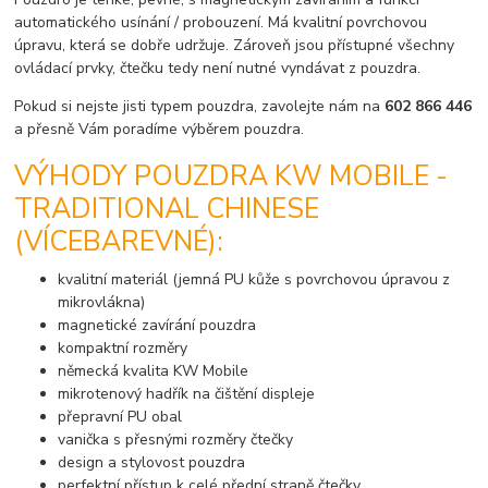
automatického usínání / probouzení. Má kvalitní povrchovou
úpravu, která se dobře udržuje. Zároveň jsou přístupné všechny
ovládací prvky, čtečku tedy není nutné vyndávat z pouzdra.
Pokud si nejste jisti typem pouzdra, zavolejte nám na
602 866 446
a přesně Vám poradíme výběrem pouzdra.
VÝHODY POUZDRA KW MOBILE -
TRADITIONAL CHINESE
(VÍCEBAREVNÉ):
kvalitní materiál (jemná PU kůže s povrchovou úpravou z
mikrovlákna)
magnetické zavírání pouzdra
kompaktní rozměry
německá kvalita KW Mobile
mikrotenový hadřík na čištění displeje
přepravní PU obal
vanička s přesnými rozměry čtečky
design a stylovost pouzdra
perfektní přístup k celé přední straně čtečky