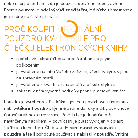
nebo uspí podle toho, zda je pouzdro otevřené nebo zavřené.
Povrch pouzdra je
odolný vůči znečištění
, má nízkou hmotnost a
je vhodné na časté přenášení.
PROČ KOUPIT ORIGINÁLNÍ
POUZDRO KW MOBILE PRO
ČTEČKU ELEKTRONICKÝCH KNIH?
spolehlivě ochrání čtečku před škrábanci a jiným
poškozením
je vyrobené na míru Vašeho zařízení, všechny výřezy jsou
na správném místě
je vyrobeno z kvalitních materiálů a působí stylově
zařízení v něm výborně sedí díky pevné plastové vaničce
Pouzdro je vyrobeno z
PU kůže
s jemnou povrchovou úpravou z
mikrovlákna
. Pouzdro příjemně padne do ruky a díky povrchové
úpravě nijak neklouže v ruce. Povrch lze jednoduše otřít
navlhčeným hadříkem. V dolní části je plast vykrojen v oblasti
tlačítka a konektoru. Čtečku tedy
není nutné vyndávat z
pouzdra
a lze ji pohodlně používat a nabíjet i v pouzdře. Vnitřní