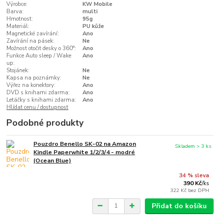
Výrobce:
KW Mobile
Barva:
multi
Hmotnost:
95g
Materiál:
PU kůže
Magnetické zavírání:
Ano
Zavírání na pásek:
Ne
Možnost otočit desky o 360°:
Ano
Funkce Auto sleep / Wake
Ano
up:
Stojánek:
Ne
Kapsa na poznámky:
Ne
Výřez na konektory:
Ano
DVD s knihami zdarma:
Ano
Letáčky s knihami zdarma:
Ano
Hlídat cenu / dostupnost
Podobné produkty
Pouzdro Benello SK-02 na Amazon
Skladem > 3 ks
Kindle Paperwhite 1/2/3/4 - modré
(Ocean Blue)
34 % sleva
390 Kč
/
ks
322 Kč
bez DPH
Přidat do košíku