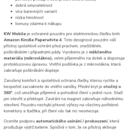
dobrá omyvatelnost
více barevných variant
nízka hmotnost
bonusy zdarma k nákupu
KW Mobile
je ochranné pouzdro pro elektronickou čtečku knih
Amazon Kindle Paperwhite 4
. Toto designové pouzdro váš
přístroj spolehlivě ochrání před prachem, znečištěním,
poškrábáním i případnými pády. Vyrobeno je z
měkčeného
materiálu (mikrovlákno),
velmi příjemného na dotek a disponuje
protiskluzovou úpravou. Vnitřní podšívka je z mikrovlákna, která
zabraňuje poškrábání displeje.
Zaručený komfort a spolehlivá ochrana čtečky, kterou rychle a
bezpečně zacvaknete do vnitřní vaničky. Přední kryt je
otočný o
360°
, což umožňuje příjemné a pohodlné čtení v jedné ruce. Stačí
jen otevřít a překlopit. Zavírání na magnet zabraňuje náhodnému
otevření. Pouzdru nechybí přesné výřezy na všechny potřebné
konektory a tlačítka, při čtení vás tak nic neomezuje.
Oceníte podporu
automatického usínání / probouzení
, která
prodlužuje výdrž baterie. Spočívá v tom, že se přístroj aktivuje