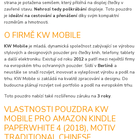
strana je potažena semišem, který přiléhá na displej čtečky v
zavřené stavu.
Nehrozí tedy poškrábání
displeje. Toto pouzdro
je
ideální na cestování a přenášení
díky svým kompaktní
rozměrům a hmotnosti.
O FIRMĚ KW MOBILE
KW Mobile
je mladá, dynamická společnost zabývající se výrobou
stylových a designových pouzder pro čtečky knih, telefony, tablety
a další elektroniku. Existují od roku
2012
a patří mezi největší firmy
na evropském trhu ochranných pouzder. Sídlí v
Berlíně
a
neustále se snaží rozvíjet, inovovat a vylepšovat výrobu a podíl na
trhu. KW Mobile si zakládá na kvalitě zpracování a designu. Do
budoucna plánují rozvíjet své portfolio a podíl na evropském trhu.
Toto pouzdro nabízí také rozšířenou záruku na
3 roky
.
VLASTNOSTI POUZDRA KW
MOBILE PRO AMAZON KINDLE
PAPERWHITE 4 (2018), MOTIV
TRADITIONAL CHINESE