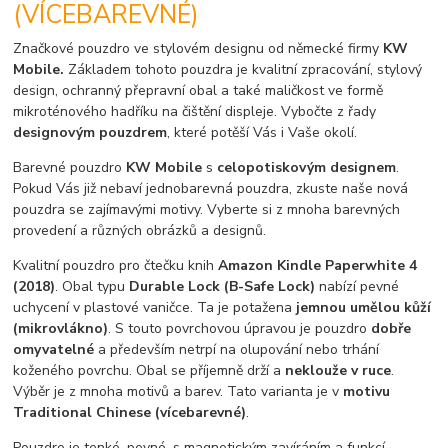
(VÍCEBAREVNÉ)
Značkové pouzdro ve stylovém designu od německé firmy
KW
Mobile.
Základem tohoto pouzdra je kvalitní zpracování, stylový
design, ochranný přepravní obal a také maličkost ve formě
mikroténového hadříku na čištění displeje. Vybočte z řady
designovým pouzdrem
, které potěší Vás i Vaše okolí.
Barevné pouzdro
KW Mobile
s
celopotiskovým designem
.
Pokud Vás již nebaví jednobarevná pouzdra, zkuste naše nová
pouzdra se zajímavými motivy. Vyberte si z mnoha barevných
provedení a různých obrázků a designů.
Kvalitní pouzdro pro čtečku knih
Amazon Kindle Paperwhite 4
(2018)
. Obal typu
Durable Lock (B-Safe Lock)
nabízí pevné
uchycení v plastové vaničce. Ta je potažena
jemnou umělou kůží
(mikrovlákno)
. S touto povrchovou úpravou je pouzdro
dobře
omyvatelné
a především netrpí na olupování nebo trhání
koženého povrchu. Obal se příjemně drží a
neklouže v ruce
.
Výběr je z mnoha motivů a barev. Tato varianta je v
motivu
Traditional Chinese (vícebarevné)
.
Pouzdro je tenké, pevné, s magnetickým zavíráním a funkcí