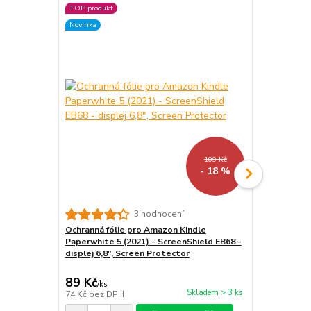
TOP produkt
Akce
Novinka
Novinka
109 Kč
- 18 %
3 hodnocení
Ochranná fólie pro Amazon Kindle
ARMORI Zipp
Paperwhite 5 (2021) - ScreenShield EB68 -
- Univerzáln
displej 6,8", Screen Protector
textilní, zip
89 Kč
439 Kč
/
ks
/
ks
Skladem > 3 ks
74 Kč
bez DPH
363 Kč
bez 