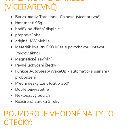
(VÍCEBAREVNÉ):
Barva: motiv Traditional Chinese (vícebarevné)
Hmotnost: 95g
hadřík na čištění displeje
přepravní obal
originál KW Mobile
Materiál: kvalitní EKO kůže s povrchovou úpravou
(mikrovlákno)
Magnetické zavírání
Pevné uchycení čtečky
Funkce AutoSleep/WakeUp - automatické usínání /
probouzení
Přední desky lze otočit o 360°
Dobře omyvatelné
Neklouzavý povrch
Rozšířená záruka 3 roky
POUZDRO JE VHODNÉ NA TYTO
ČTEČKY: