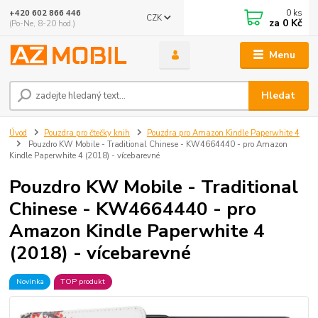
0
ks
+420 602 866 446
CZK
za
0 Kč
(Po-Ne, 8-20 hod.)
Menu
Hledat
Úvod
Pouzdra pro čtečky knih
Pouzdra pro Amazon Kindle Paperwhite 4
Pouzdro KW Mobile - Traditional Chinese - KW4664440 - pro Amazon
Kindle Paperwhite 4 (2018) - vícebarevné
Pouzdro KW Mobile - Traditional
Chinese - KW4664440 - pro
Amazon Kindle Paperwhite 4
(2018) - vícebarevné
Novinka
TOP produkt