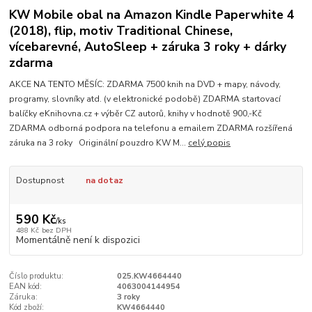
KW Mobile obal na Amazon Kindle Paperwhite 4
(2018), flip, motiv Traditional Chinese,
vícebarevné, AutoSleep + záruka 3 roky + dárky
zdarma
AKCE NA TENTO MĚSÍC: ZDARMA 7500 knih na DVD + mapy, návody,
programy, slovníky atd. (v elektronické podobě) ZDARMA startovací
balíčky eKnihovna.cz + výběr CZ autorů, knihy v hodnotě 900,-Kč
ZDARMA odborná podpora na telefonu a emailem ZDARMA rozšířená
záruka na 3 roky Originální pouzdro KW M...
celý popis
Dostupnost
na dotaz
590 Kč
/
ks
488 Kč
bez DPH
Momentálně není k dispozici
Číslo produktu:
025.KW4664440
EAN kód:
4063004144954
Záruka:
3 roky
Kód zboží:
KW4664440