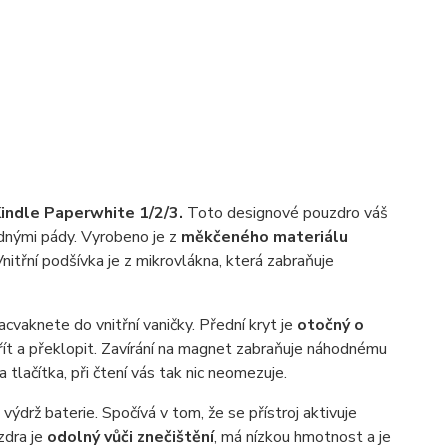
ndle Paperwhite 1/2/3.
Toto designové pouzdro váš
adnými pády. Vyrobeno je z
měkčeného materiálu
itřní podšívka je z mikrovlákna, která zabraňuje
cvaknete do vnitřní vaničky. Přední kryt je
otočný o
vřít a překlopit. Zavírání na magnet zabraňuje náhodnému
lačítka, při čtení vás tak nic neomezuje.
 výdrž baterie. Spočívá v tom, že se přístroj aktivuje
zdra je
odolný vůči znečištění
, má nízkou hmotnost a je