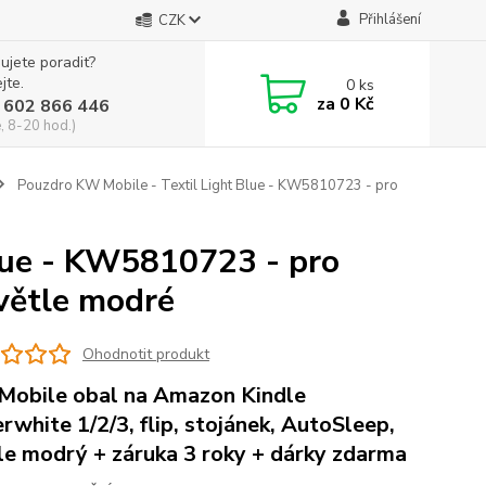
Přihlášení
CZK
ujete poradit?
jte.
0
ks
za
0 Kč
 602 866 446
, 8-20 hod.)
Pouzdro KW Mobile - Textil Light Blue - KW5810723 - pro
lue - KW5810723 - pro
větle modré
Ohodnotit produkt
obile obal na Amazon Kindle
rwhite 1/2/3, flip, stojánek, AutoSleep,
le modrý + záruka 3 roky + dárky zdarma