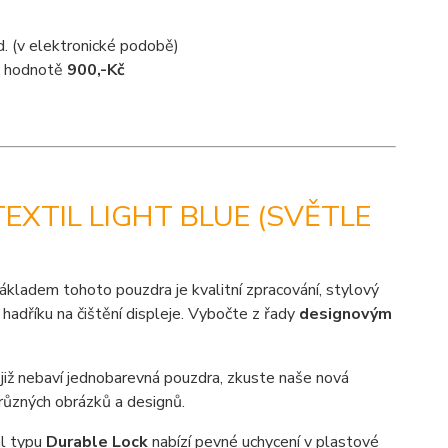
d. (v elektronické podobě)
 v hodnotě
900,-Kč
EXTIL LIGHT BLUE (SVĚTLE
ákladem tohoto pouzdra je kvalitní zpracování, stylový
hadříku na čištění displeje. Vybočte z řady
designovým
 již nebaví jednobarevná pouzdra, zkuste naše nová
různých obrázků a designů.
al typu
Durable Lock
nabízí pevné uchycení v plastové