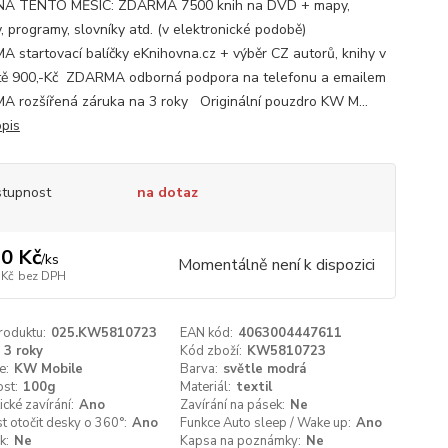
NA TENTO MĚSÍC: ZDARMA 7500 knih na DVD + mapy,
, programy, slovníky atd. (v elektronické podobě)
 startovací balíčky eKnihovna.cz + výběr CZ autorů, knihy v
ě 900,-Kč ZDARMA odborná podpora na telefonu a emailem
 rozšířená záruka na 3 roky Originální pouzdro KW M...
opis
tupnost
na dotaz
0 Kč
/
ks
Momentálně není k dispozici
 Kč
bez DPH
roduktu:
025.KW5810723
EAN kód:
4063004447611
3 roky
Kód zboží:
KW5810723
e:
KW Mobile
Barva:
světle modrá
st:
100g
Materiál:
textil
cké zavírání:
Ano
Zavírání na pásek:
Ne
 otočit desky o 360°:
Ano
Funkce Auto sleep / Wake up:
Ano
k:
Ne
Kapsa na poznámky:
Ne