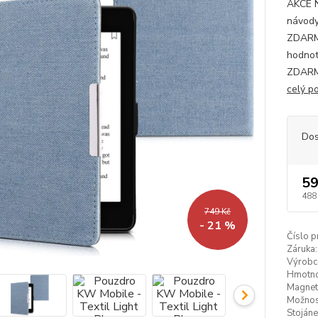
AKCE 
návody
ZDARMA
hodnot
ZDARMA
celý p
Dos
59
488
749 Kč
- 21 %
Číslo p
Záruka:
Výrobc
Hmotno
Magneti
Možnost
Stojáne