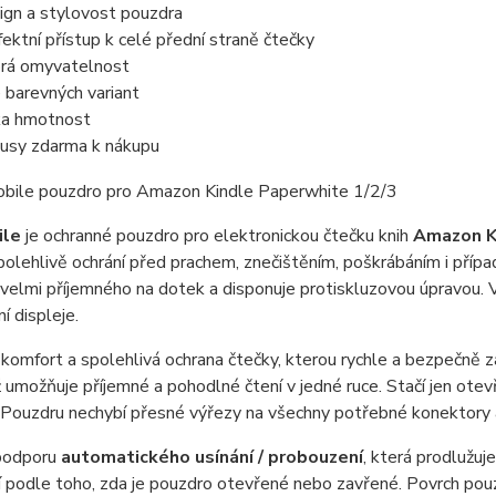
ign a stylovost pouzdra
fektní přístup k celé přední straně čtečky
rá omyvatelnost
e barevných variant
ka hmotnost
usy zdarma k nákupu
ile
je ochranné pouzdro pro elektronickou čtečku knih
Amazon Ki
spolehlivě ochrání před prachem, znečištěním, poškrábáním i příp
velmi příjemného na dotek a disponuje protiskluzovou úpravou. Vn
í displeje.
komfort a spolehlivá ochrana čtečky, kterou rychle a bezpečně za
ž umožňuje příjemné a pohodlné čtení v jedné ruce. Stačí jen ote
 Pouzdru nechybí přesné výřezy na všechny potřebné konektory a t
podporu
automatického usínání / probouzení
, která prodlužuje
 podle toho, zda je pouzdro otevřené nebo zavřené. Povrch pou