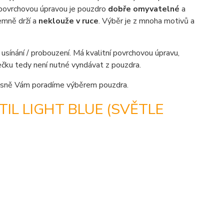
 povrchovou úpravou je pouzdro
dobře omyvatelné
a
emně drží a
neklouže v ruce
. Výběr je z mnoha motivů a
sínání / probouzení. Má kvalitní povrchovou úpravu,
tečku tedy není nutné vyndávat z pouzdra.
sně Vám poradíme výběrem pouzdra.
IL LIGHT BLUE (SVĚTLE