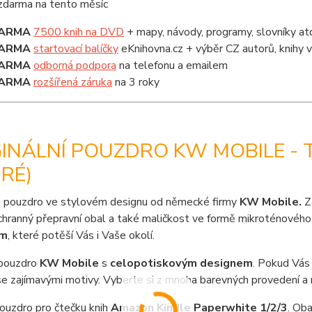
ARMA
7500 knih na DVD
+ mapy, návody, programy, slovníky at
ARMA
startovací balíčky
eKnihovna.cz + výběr CZ autorů, knihy
ARMA
odborná podpora
na telefonu a emailem
ARMA
rozšířená záruka
na 3 roky
INÁLNÍ POUZDRO KW MOBILE - T
RÉ)
 pouzdro ve stylovém designu od německé firmy
KW Mobile.
Z
chranný přepravní obal a také maličkost ve formě mikroténového 
em
, které potěší Vás i Vaše okolí.
pouzdro
KW Mobile
s
celopotiskovým designem
. Pokud Vás
e zajímavými motivy. Vyberte si z mnoha barevných provedení a 
pouzdro pro čtečku knih
Amazon Kindle Paperwhite 1/2/3
. Ob