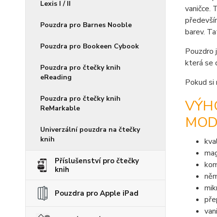
Lexis I / II
vaničce. 
především
Pouzdra pro Barnes Nooble
barev. Ta
Pouzdra pro Bookeen Cybook
Pouzdro j
která se 
Pouzdra pro čtečky knih
eReading
Pokud si 
Pouzdra pro čtečky knih
VÝHO
ReMarkable
MOD
Univerzální pouzdra na čtečky
knih
kva
mag
Příslušenství pro čtečky
kom
knih
něm
mik
Pouzdra pro Apple iPad
pře
van