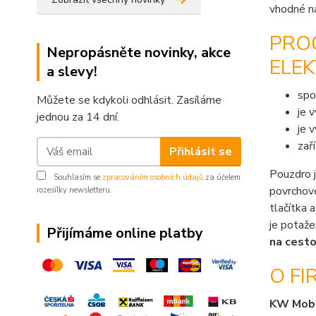
vhodné na
PRO
Nepropásněte novinky, akce
ELEK
a slevy!
spo
Můžete se kdykoli odhlásit. Zasíláme
je 
jednou za 14 dní.
je 
zař
Přihlásit se
Pouzdro 
Souhlasím se
zpracováním osobních údajů
za účelem
povrchové
rozesílky newsletteru.
tlačítka 
je potaže
Přijímáme online platby
na cesto
O FI
KW Mob