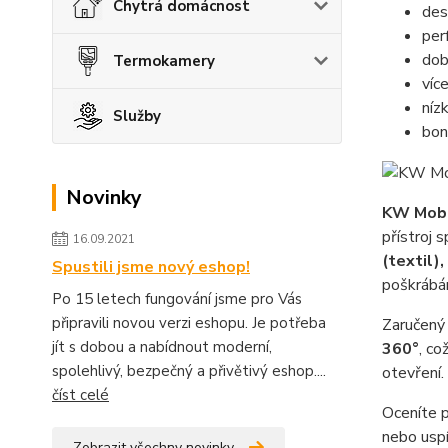
Chytrá domácnost
des
per
dob
Termokamery
víc
níz
Služby
bon
Novinky
KW Mob
přístroj 
16.09.2021
(textil),
Spustili jsme nový eshop!
poškrábán
Po 15 letech fungování jsme pro Vás
připravili novou verzi eshopu. Je potřeba
Zaručený 
jít s dobou a nabídnout moderní,
360°
, co
spolehlivý, bezpečný a přivětivý eshop....
otevření.
číst celé
Oceníte 
nebo uspí
Zobrazit všechny novinky