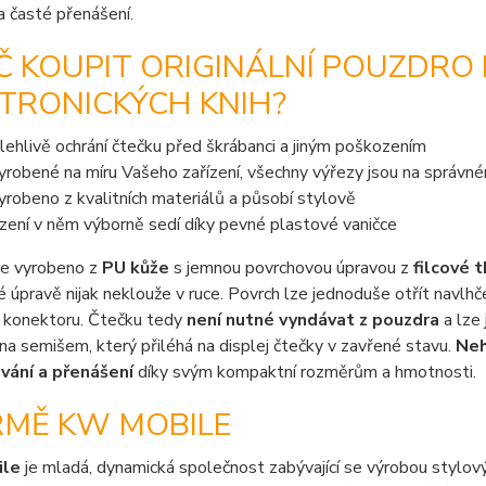
 časté přenášení.
Č KOUPIT ORIGINÁLNÍ POUZDRO
TRONICKÝCH KNIH?
lehlivě ochrání čtečku před škrábanci a jiným poškozením
vyrobené na míru Vašeho zařízení, všechny výřezy jsou na správn
vyrobeno z kvalitních materiálů a působí stylově
ízení v něm výborně sedí díky pevné plastové vaničce
je vyrobeno z
PU kůže
s jemnou povrchovou úpravou z
filcové 
 úpravě nijak neklouže v ruce. Povrch lze jednoduše otřít navlhče
a konektoru. Čtečku tedy
není nutné vyndávat z pouzdra
a lze 
na semišem, který přiléhá na displej čtečky v zavřené stavu.
Neh
vání a přenášení
díky svým kompaktní rozměrům a hmotnosti.
RMĚ KW MOBILE
ile
je mladá, dynamická společnost zabývající se výrobou stylový