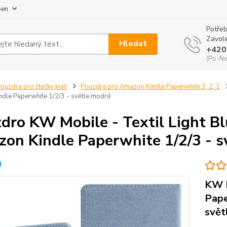
pen
Potřeb
Zavole
Hledat
+420
(Po-Ne
ouzdra pro čtečky knih
Pouzdra pro Amazon Kindle Paperwhite 3, 2, 1
dle Paperwhite 1/2/3 - světle modré
dro KW Mobile - Textil Light B
on Kindle Paperwhite 1/2/3 - s
KW M
Pape
svět