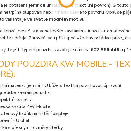
Ta je potažena
jemnou umělou kůží (textilní povrch)
. S touto
 netrpí na olupování nebo trhání koženého povrchu. Obal se příj
to varianta je ve
světle modrém motivu
.
e tenké, pevné, s magnetickým zavíráním a funkcí automatického u
dobře udržuje. Zároveň jsou přístupné všechny ovládací prvky, č
nejste jisti typem pouzdra, zavolejte nám na
602 866 446
a pře
DY POUZDRA KW MOBILE - TEXT
RÉ):
litní materiál (jemná PU kůže s textilní povrchovou úpravou)
netické zavírání pouzdra
paktní rozměry
ecká kvalita KW Mobile
rotenový hadřík na čištění displeje
pravní PU obal
ička s přesnými rozměry čtečky