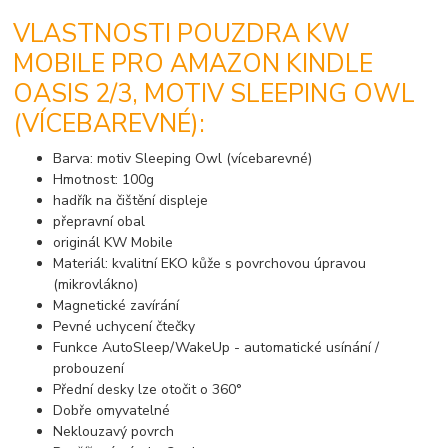
VLASTNOSTI POUZDRA KW
MOBILE PRO AMAZON KINDLE
OASIS 2/3, MOTIV SLEEPING OWL
(VÍCEBAREVNÉ):
Barva: motiv Sleeping Owl (vícebarevné)
Hmotnost: 100g
hadřík na čištění displeje
přepravní obal
originál KW Mobile
Materiál: kvalitní EKO kůže s povrchovou úpravou
(mikrovlákno)
Magnetické zavírání
Pevné uchycení čtečky
Funkce AutoSleep/WakeUp - automatické usínání /
probouzení
Přední desky lze otočit o 360°
Dobře omyvatelné
Neklouzavý povrch