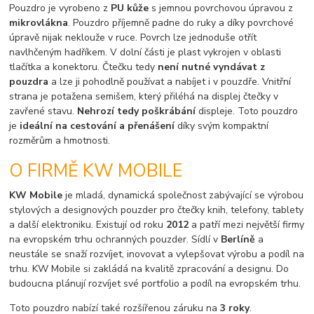
Pouzdro je vyrobeno z
PU kůže
s jemnou povrchovou úpravou z
mikrovlákna
. Pouzdro příjemně padne do ruky a díky povrchové
úpravě nijak neklouže v ruce. Povrch lze jednoduše otřít
navlhčeným hadříkem. V dolní části je plast vykrojen v oblasti
tlačítka a konektoru. Čtečku tedy
není nutné vyndávat z
pouzdra
a lze ji pohodlně používat a nabíjet i v pouzdře. Vnitřní
strana je potažena semišem, který přiléhá na displej čtečky v
zavřené stavu.
Nehrozí tedy poškrábání
displeje. Toto pouzdro
je
ideální na cestování a přenášení
díky svým kompaktní
rozměrům a hmotnosti.
O FIRMĚ KW MOBILE
KW Mobile
je mladá, dynamická společnost zabývající se výrobou
stylových a designových pouzder pro čtečky knih, telefony, tablety
a další elektroniku. Existují od roku
2012
a patří mezi největší firmy
na evropském trhu ochranných pouzder. Sídlí v
Berlíně
a
neustále se snaží rozvíjet, inovovat a vylepšovat výrobu a podíl na
trhu. KW Mobile si zakládá na kvalitě zpracování a designu. Do
budoucna plánují rozvíjet své portfolio a podíl na evropském trhu.
Toto pouzdro nabízí také rozšířenou záruku na
3 roky
.