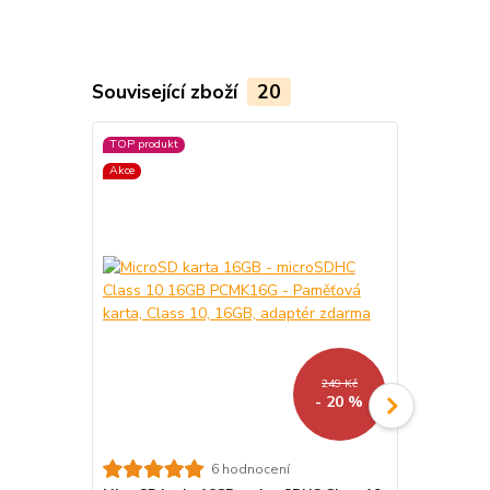
Související zboží
20
TOP produkt
TOP produkt
Akce
Akce
249 Kč
- 20 %
6 hodnocení