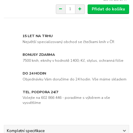
Přidat do košíku
15 LET NA TRHU
Největší specializovaný obchod se čtečkami knih v ČR
BONUSY ZDARMA
7500 knih, eknihy v hodnotě 1400,-Kč, stylus, ochranná fólie
DO 24 HODIN
Objednávku Vám doručíme do 24 hodin. Vše máme skladem
TEL. PODPORA 24/7
Volejte na 602 866 446 - poradíme s výběrem a vše
vysvětlíme
Kompletní specifikace