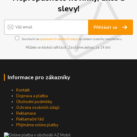
slevy!
Přihlásit se
Souhlasím se
zpracováním osobních údajů
za účelem rozesílky newsletteru.
Můžete se kdykoli odhlásit. Zasíláme jednou za 14 dní.
Informace pro zákazníky
Kontakt
Doprava a platba
Obchodní podmínky
Ochrana osobních údajů
Reklamace
Reklamační řád
Přijímáme online platby