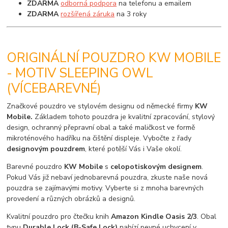
ZDARMA
odborná podpora
na telefonu a emailem
ZDARMA
rozšířená záruka
na 3 roky
ORIGINÁLNÍ POUZDRO KW MOBILE
- MOTIV SLEEPING OWL
(VÍCEBAREVNÉ)
Značkové pouzdro ve stylovém designu od německé firmy
KW
Mobile.
Základem tohoto pouzdra je kvalitní zpracování, stylový
design, ochranný přepravní obal a také maličkost ve formě
mikroténového hadříku na čištění displeje. Vybočte z řady
designovým pouzdrem
, které potěší Vás i Vaše okolí.
Barevné pouzdro
KW Mobile
s
celopotiskovým designem
.
Pokud Vás již nebaví jednobarevná pouzdra, zkuste naše nová
pouzdra se zajímavými motivy. Vyberte si z mnoha barevných
provedení a různých obrázků a designů.
Kvalitní pouzdro pro čtečku knih
Amazon Kindle Oasis 2/3
. Obal
typu
Durable Lock (B-Safe Lock)
nabízí pevné uchycení v