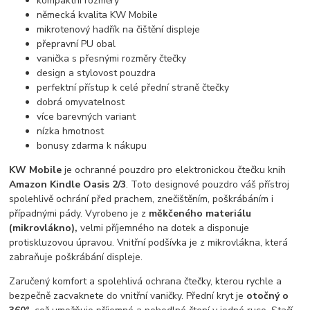
kompaktní rozměry
německá kvalita KW Mobile
mikrotenový hadřík na čištění displeje
přepravní PU obal
vanička s přesnými rozměry čtečky
design a stylovost pouzdra
perfektní přístup k celé přední straně čtečky
dobrá omyvatelnost
více barevných variant
nízka hmotnost
bonusy zdarma k nákupu
KW Mobile
je ochranné pouzdro pro elektronickou čtečku knih
Amazon Kindle Oasis 2/3
. Toto designové pouzdro váš přístroj
spolehlivě ochrání před prachem, znečištěním, poškrábáním i
případnými pády. Vyrobeno je z
měkčeného materiálu
(mikrovlákno),
velmi příjemného na dotek a disponuje
protiskluzovou úpravou. Vnitřní podšívka je z mikrovlákna, která
zabraňuje poškrábání displeje.
Zaručený komfort a spolehlivá ochrana čtečky, kterou rychle a
bezpečně zacvaknete do vnitřní vaničky. Přední kryt je
otočný o