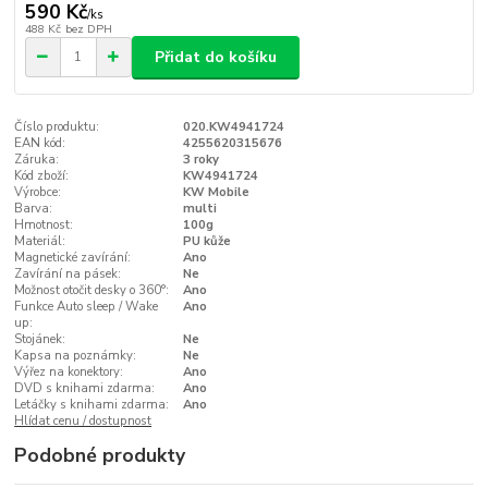
590 Kč
/
ks
488 Kč
bez DPH
Přidat do košíku
Číslo produktu:
020.KW4941724
EAN kód:
4255620315676
Záruka:
3 roky
Kód zboží:
KW4941724
Výrobce:
KW Mobile
Barva:
multi
Hmotnost:
100g
Materiál:
PU kůže
Magnetické zavírání:
Ano
Zavírání na pásek:
Ne
Možnost otočit desky o 360°:
Ano
Funkce Auto sleep / Wake
Ano
up:
Stojánek:
Ne
Kapsa na poznámky:
Ne
Výřez na konektory:
Ano
DVD s knihami zdarma:
Ano
Letáčky s knihami zdarma:
Ano
Hlídat cenu / dostupnost
Podobné produkty