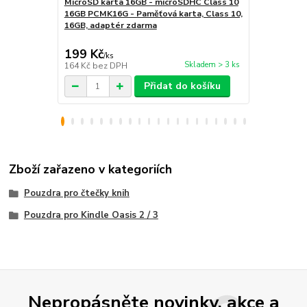
MicroSD karta 16GB - microSDHC Class 10
LED lampička
16GB PCMK16G - Paměťová karta, Class 10,
kloubová, pr
16GB, adaptér zdarma
199 Kč
159 Kč
/
ks
/
ks
Skladem > 3 ks
164 Kč
bez DPH
131 Kč
bez 
Přidat do košíku
Zboží zařazeno v kategoriích
Pouzdra pro čtečky knih
Pouzdra pro Kindle Oasis 2 / 3
Nepropásněte novinky, akce a