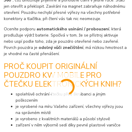
360°
, což umožňuje příjemné a pohodlné čtení v jedné ruce. Stačí
jen otevřít a překlopit. Zavírání na magnet zabraňuje náhodnému
otevření. Pouzdru nechybí přesné výřezy na všechny potřebné
konektory a tlačítka, při čtení vás tak nic neomezuje.
Oceníte podporu
automatického usínání / probouzení
, která
prodlužuje výdrž baterie. Spočívá v tom, že se přístroj aktivuje
nebo uspí podle toho, zda je pouzdro otevřené nebo zavřené.
Povrch pouzdra je
odolný vůči znečištění
, má nízkou hmotnost a
je vhodné na časté přenášení.
PROČ KOUPIT ORIGINÁLNÍ
POUZDRO KW MOBILE PRO
ČTEČKU ELEKTRONICKÝCH KNIH?
spolehlivě ochrání čtečku před škrábanci a jiným
poškozením
je vyrobené na míru Vašeho zařízení, všechny výřezy jsou
na správném místě
je vyrobeno z kvalitních materiálů a působí stylově
zařízení v něm výborně sedí díky pevné plastové vaničce