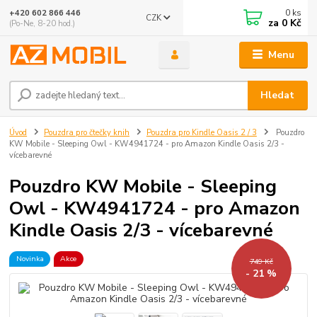
0
ks
+420 602 866 446
CZK
za
0 Kč
(Po-Ne, 8-20 hod.)
Menu
Hledat
Úvod
Pouzdra pro čtečky knih
Pouzdra pro Kindle Oasis 2 / 3
Pouzdro
KW Mobile - Sleeping Owl - KW4941724 - pro Amazon Kindle Oasis 2/3 -
vícebarevné
Pouzdro KW Mobile - Sleeping
Owl - KW4941724 - pro Amazon
Kindle Oasis 2/3 - vícebarevné
Novinka
Akce
749 Kč
- 21 %