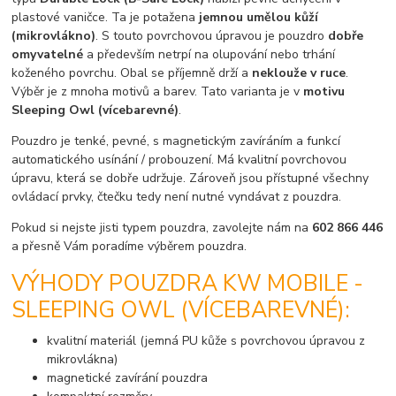
plastové vaničce. Ta je potažena
jemnou umělou kůží
(mikrovlákno)
. S touto povrchovou úpravou je pouzdro
dobře
omyvatelné
a především netrpí na olupování nebo trhání
koženého povrchu. Obal se příjemně drží a
neklouže v ruce
.
Výběr je z mnoha motivů a barev. Tato varianta je v
motivu
Sleeping Owl (vícebarevné)
.
Pouzdro je tenké, pevné, s magnetickým zavíráním a funkcí
automatického usínání / probouzení. Má kvalitní povrchovou
úpravu, která se dobře udržuje. Zároveň jsou přístupné všechny
ovládací prvky, čtečku tedy není nutné vyndávat z pouzdra.
Pokud si nejste jisti typem pouzdra, zavolejte nám na
602 866 446
a přesně Vám poradíme výběrem pouzdra.
VÝHODY POUZDRA KW MOBILE -
SLEEPING OWL (VÍCEBAREVNÉ):
kvalitní materiál (jemná PU kůže s povrchovou úpravou z
mikrovlákna)
magnetické zavírání pouzdra