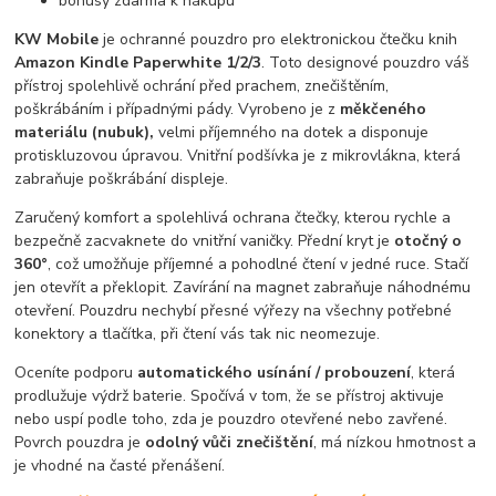
bonusy zdarma k nákupu
KW Mobile
je ochranné pouzdro pro elektronickou čtečku knih
Amazon Kindle Paperwhite 1/2/3
. Toto designové pouzdro váš
přístroj spolehlivě ochrání před prachem, znečištěním,
poškrábáním i případnými pády. Vyrobeno je z
měkčeného
materiálu (nubuk),
velmi příjemného na dotek a disponuje
protiskluzovou úpravou. Vnitřní podšívka je z mikrovlákna, která
zabraňuje poškrábání displeje.
Zaručený komfort a spolehlivá ochrana čtečky, kterou rychle a
bezpečně zacvaknete do vnitřní vaničky. Přední kryt je
otočný o
360°
, což umožňuje příjemné a pohodlné čtení v jedné ruce. Stačí
jen otevřít a překlopit. Zavírání na magnet zabraňuje náhodnému
otevření. Pouzdru nechybí přesné výřezy na všechny potřebné
konektory a tlačítka, při čtení vás tak nic neomezuje.
Oceníte podporu
automatického usínání / probouzení
, která
prodlužuje výdrž baterie. Spočívá v tom, že se přístroj aktivuje
nebo uspí podle toho, zda je pouzdro otevřené nebo zavřené.
Povrch pouzdra je
odolný vůči znečištění
, má nízkou hmotnost a
je vhodné na časté přenášení.