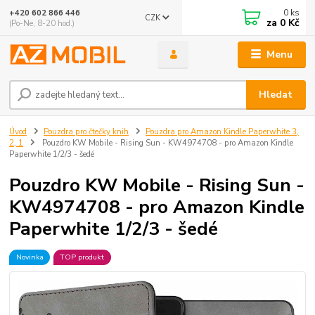
0
ks
+420 602 866 446
CZK
za
0 Kč
(Po-Ne, 8-20 hod.)
Menu
Hledat
Úvod
Pouzdra pro čtečky knih
Pouzdra pro Amazon Kindle Paperwhite 3,
2, 1
Pouzdro KW Mobile - Rising Sun - KW4974708 - pro Amazon Kindle
Paperwhite 1/2/3 - šedé
Pouzdro KW Mobile - Rising Sun -
KW4974708 - pro Amazon Kindle
Paperwhite 1/2/3 - šedé
Novinka
TOP produkt