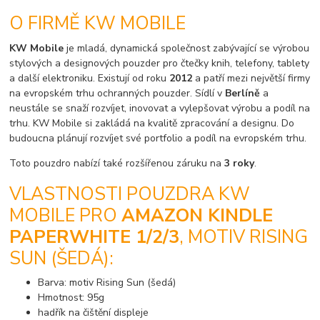
O FIRMĚ KW MOBILE
KW Mobile
je mladá, dynamická společnost zabývající se výrobou
stylových a designových pouzder pro čtečky knih, telefony, tablety
a další elektroniku. Existují od roku
2012
a patří mezi největší firmy
na evropském trhu ochranných pouzder. Sídlí v
Berlíně
a
neustále se snaží rozvíjet, inovovat a vylepšovat výrobu a podíl na
trhu. KW Mobile si zakládá na kvalitě zpracování a designu. Do
budoucna plánují rozvíjet své portfolio a podíl na evropském trhu.
Toto pouzdro nabízí také rozšířenou záruku na
3 roky
.
VLASTNOSTI POUZDRA KW
MOBILE PRO
AMAZON KINDLE
PAPERWHITE 1/2/3
, MOTIV RISING
SUN (ŠEDÁ):
Barva: motiv Rising Sun (šedá)
Hmotnost: 95g
hadřík na čištění displeje