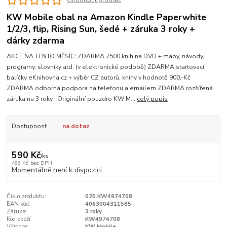
Ohodnotit produkt
KW Mobile obal na Amazon Kindle Paperwhite
1/2/3, flip, Rising Sun, šedé + záruka 3 roky +
dárky zdarma
AKCE NA TENTO MĚSÍC: ZDARMA 7500 knih na DVD + mapy, návody,
programy, slovníky atd. (v elektronické podobě) ZDARMA startovací
balíčky eKnihovna.cz + výběr CZ autorů, knihy v hodnotě 900,-Kč
ZDARMA odborná podpora na telefonu a emailem ZDARMA rozšířená
záruka na 3 roky Originální pouzdro KW M...
celý popis
Dostupnost
na dotaz
590 Kč
/
ks
488 Kč
bez DPH
Momentálně není k dispozici
Číslo produktu:
025.KW4974708
EAN kód:
4063004311585
Záruka:
3 roky
Kód zboží:
KW4974708
Výrobce:
KW Mobile