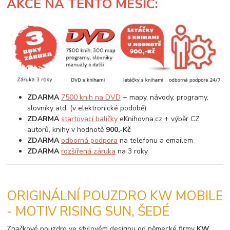
AKCE
NA TENTO MĚSÍC:
ZDARMA
7500 knih na DVD
+ mapy, návody, programy,
slovníky atd. (v elektronické podobě)
ZDARMA
startovací balíčky
eKnihovna.cz + výběr CZ
autorů, knihy v hodnotě
900,-Kč
ZDARMA
odborná podpora
na telefonu a emailem
ZDARMA
rozšířená záruka
na 3 roky
ORIGINÁLNÍ POUZDRO KW MOBILE
- MOTIV RISING SUN, ŠEDÉ
Značkové pouzdro ve stylovém designu od německé firmy
KW