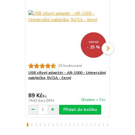
119 Kč
- 25 %
15 hodnocení
USB síťový adaptér - AR-1000 - Univerzální
Atmoog AL-0
nabíječka, 5V/1A - černý
všechny čteč
89 Kč
159 Kč
/
ks
/
ks
Skladem > 3 ks
74 Kč
bez DPH
131 Kč
bez 
Přidat do košíku