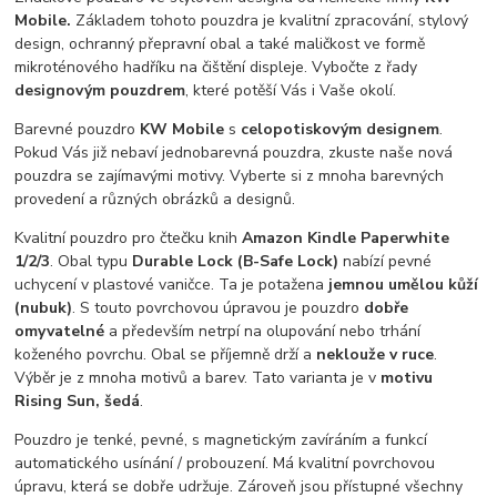
Mobile.
Základem tohoto pouzdra je kvalitní zpracování, stylový
design, ochranný přepravní obal a také maličkost ve formě
mikroténového hadříku na čištění displeje. Vybočte z řady
designovým pouzdrem
, které potěší Vás i Vaše okolí.
Barevné pouzdro
KW Mobile
s
celopotiskovým designem
.
Pokud Vás již nebaví jednobarevná pouzdra, zkuste naše nová
pouzdra se zajímavými motivy. Vyberte si z mnoha barevných
provedení a různých obrázků a designů.
Kvalitní pouzdro pro čtečku knih
Amazon Kindle Paperwhite
1/2/3
. Obal typu
Durable Lock (B-Safe Lock)
nabízí pevné
uchycení v plastové vaničce. Ta je potažena
jemnou umělou kůží
(nubuk)
. S touto povrchovou úpravou je pouzdro
dobře
omyvatelné
a především netrpí na olupování nebo trhání
koženého povrchu. Obal se příjemně drží a
neklouže v ruce
.
Výběr je z mnoha motivů a barev. Tato varianta je v
motivu
Rising Sun, šedá
.
Pouzdro je tenké, pevné, s magnetickým zavíráním a funkcí
automatického usínání / probouzení. Má kvalitní povrchovou
úpravu, která se dobře udržuje. Zároveň jsou přístupné všechny