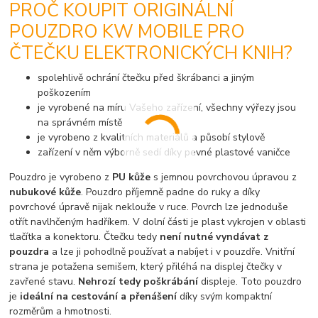
PROČ KOUPIT ORIGINÁLNÍ
POUZDRO KW MOBILE PRO
ČTEČKU ELEKTRONICKÝCH KNIH?
spolehlivě ochrání čtečku před škrábanci a jiným
poškozením
je vyrobené na míru Vašeho zařízení, všechny výřezy jsou
na správném místě
je vyrobeno z kvalitních materiálů a působí stylově
zařízení v něm výborně sedí díky pevné plastové vaničce
Pouzdro je vyrobeno z
PU kůže
s jemnou povrchovou úpravou z
nubukové kůže
. Pouzdro příjemně padne do ruky a díky
povrchové úpravě nijak neklouže v ruce. Povrch lze jednoduše
otřít navlhčeným hadříkem. V dolní části je plast vykrojen v oblasti
tlačítka a konektoru. Čtečku tedy
není nutné vyndávat z
pouzdra
a lze ji pohodlně používat a nabíjet i v pouzdře. Vnitřní
strana je potažena semišem, který přiléhá na displej čtečky v
zavřené stavu.
Nehrozí tedy poškrábání
displeje. Toto pouzdro
je
ideální na cestování a přenášení
díky svým kompaktní
rozměrům a hmotnosti.