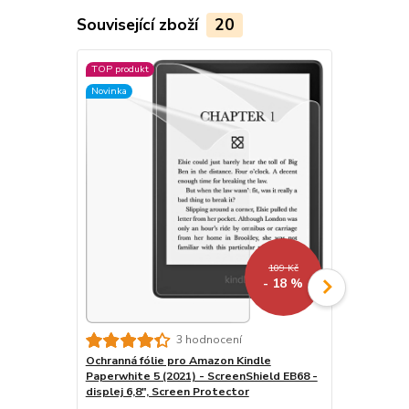
Související zboží
20
TOP produkt
TOP produkt
Novinka
Akce
109 Kč
- 18 %
3 hodnocení
Ochranná fólie pro Amazon Kindle
USB síťový a
Paperwhite 5 (2021) - ScreenShield EB68 -
nabíječka, 5
displej 6,8", Screen Protector