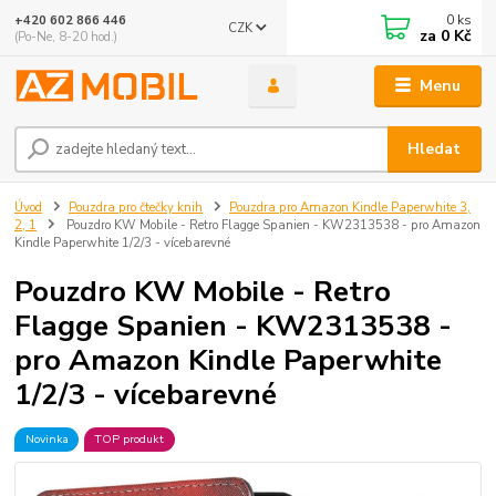
0
ks
+420 602 866 446
CZK
za
0 Kč
(Po-Ne, 8-20 hod.)
Menu
Hledat
Úvod
Pouzdra pro čtečky knih
Pouzdra pro Amazon Kindle Paperwhite 3,
2, 1
Pouzdro KW Mobile - Retro Flagge Spanien - KW2313538 - pro Amazon
Kindle Paperwhite 1/2/3 - vícebarevné
Pouzdro KW Mobile - Retro
Flagge Spanien - KW2313538 -
pro Amazon Kindle Paperwhite
1/2/3 - vícebarevné
Novinka
TOP produkt