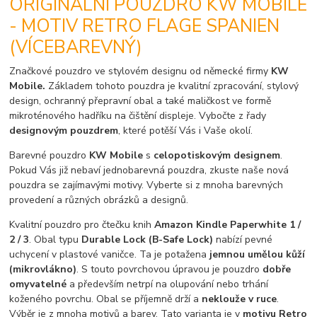
ORIGINÁLNÍ POUZDRO KW MOBILE
- MOTIV RETRO FLAGE SPANIEN
(VÍCEBAREVNÝ)
Značkové pouzdro ve stylovém designu od německé firmy
KW
Mobile.
Základem tohoto pouzdra je kvalitní zpracování, stylový
design, ochranný přepravní obal a také maličkost ve formě
mikroténového hadříku na čištění displeje. Vybočte z řady
designovým pouzdrem
, které potěší Vás i Vaše okolí.
Barevné pouzdro
KW Mobile
s
celopotiskovým designem
.
Pokud Vás již nebaví jednobarevná pouzdra, zkuste naše nová
pouzdra se zajímavými motivy. Vyberte si z mnoha barevných
provedení a různých obrázků a designů.
Kvalitní pouzdro pro čtečku knih
Amazon Kindle Paperwhite 1 /
2 / 3
. Obal typu
Durable Lock (B-Safe Lock)
nabízí pevné
uchycení v plastové vaničce. Ta je potažena
jemnou umělou kůží
(mikrovlákno)
. S touto povrchovou úpravou je pouzdro
dobře
omyvatelné
a především netrpí na olupování nebo trhání
koženého povrchu. Obal se příjemně drží a
neklouže v ruce
.
Výběr je z mnoha motivů a barev. Tato varianta je v
motivu Retro