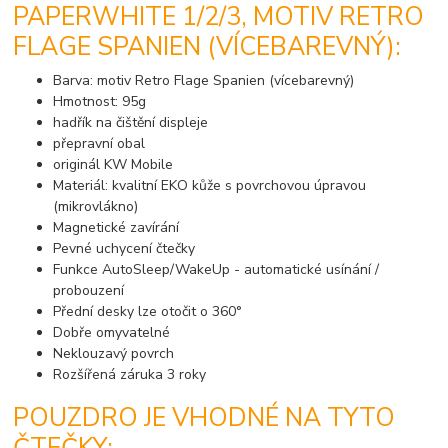
PAPERWHITE 1/2/3, MOTIV RETRO
FLAGE SPANIEN (VÍCEBAREVNÝ):
Barva: motiv Retro Flage Spanien (vícebarevný)
Hmotnost: 95g
hadřík na čištění displeje
přepravní obal
originál KW Mobile
Materiál: kvalitní EKO kůže s povrchovou úpravou
(mikrovlákno)
Magnetické zavírání
Pevné uchycení čtečky
Funkce AutoSleep/WakeUp - automatické usínání /
probouzení
Přední desky lze otočit o 360°
Dobře omyvatelné
Neklouzavý povrch
Rozšířená záruka 3 roky
POUZDRO JE VHODNÉ NA TYTO
ČTEČKY: