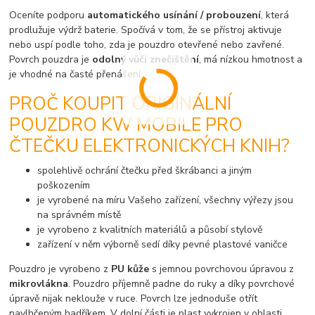
Oceníte podporu
automatického usínání / probouzení
, která
prodlužuje výdrž baterie. Spočívá v tom, že se přístroj aktivuje
nebo uspí podle toho, zda je pouzdro otevřené nebo zavřené.
Povrch pouzdra je
odolný vůči znečištění
, má nízkou hmotnost a
je vhodné na časté přenášení.
PROČ KOUPIT ORIGINÁLNÍ
POUZDRO KW MOBILE PRO
ČTEČKU ELEKTRONICKÝCH KNIH?
spolehlivě ochrání čtečku před škrábanci a jiným
poškozením
je vyrobené na míru Vašeho zařízení, všechny výřezy jsou
na správném místě
je vyrobeno z kvalitních materiálů a působí stylově
zařízení v něm výborně sedí díky pevné plastové vaničce
Pouzdro je vyrobeno z
PU kůže
s jemnou povrchovou úpravou z
mikrovlákna
. Pouzdro příjemně padne do ruky a díky povrchové
úpravě nijak neklouže v ruce. Povrch lze jednoduše otřít
navlhčeným hadříkem. V dolní části je plast vykrojen v oblasti