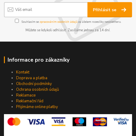
Přihlásit se
Souhlasím se
zpracováním osobních údajů
za účelem rozesílky newsletteru.
Můžete se kdykoli odhlásit. Zasíláme jednou za 14 dní.
Informace pro zákazníky
Kontakt
Doprava a platba
Obchodní podmínky
Ochrana osobních údajů
Reklamace
Reklamační řád
Přijímáme online platby