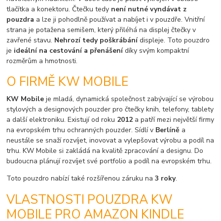
tlačítka a konektoru. Čtečku tedy
není nutné vyndávat z
pouzdra
a lze ji pohodlně používat a nabíjet i v pouzdře. Vnitřní
strana je potažena semišem, který přiléhá na displej čtečky v
zavřené stavu.
Nehrozí tedy poškrábání
displeje. Toto pouzdro
je
ideální na cestování a přenášení
díky svým kompaktní
rozměrům a hmotnosti.
O FIRMĚ KW MOBILE
KW Mobile
je mladá, dynamická společnost zabývající se výrobou
stylových a designových pouzder pro čtečky knih, telefony, tablety
a další elektroniku. Existují od roku
2012
a patří mezi největší firmy
na evropském trhu ochranných pouzder. Sídlí v
Berlíně
a
neustále se snaží rozvíjet, inovovat a vylepšovat výrobu a podíl na
trhu. KW Mobile si zakládá na kvalitě zpracování a designu. Do
budoucna plánují rozvíjet své portfolio a podíl na evropském trhu.
Toto pouzdro nabízí také rozšířenou záruku na
3 roky
.
VLASTNOSTI POUZDRA KW
MOBILE PRO AMAZON KINDLE