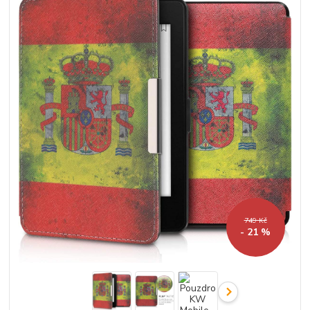
749 Kč
- 21 %