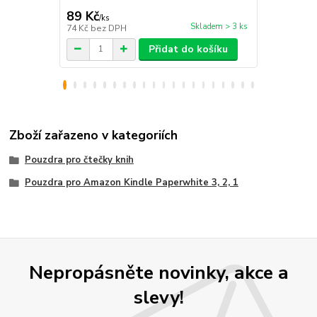
89 Kč
89 Kč
/
ks
/
ks
Skladem > 3 ks
74 Kč
bez DPH
74 Kč
bez D
Přidat do košíku
Zboží zařazeno v kategoriích
Pouzdra pro čtečky knih
Pouzdra pro Amazon Kindle Paperwhite 3, 2, 1
Nepropásněte novinky, akce a
slevy!