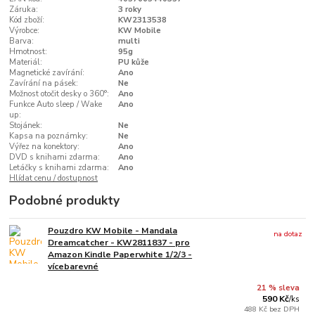
Záruka:
3 roky
Kód zboží:
KW2313538
Výrobce:
KW Mobile
Barva:
multi
Hmotnost:
95g
Materiál:
PU kůže
Magnetické zavírání:
Ano
Zavírání na pásek:
Ne
Možnost otočit desky o 360°:
Ano
Funkce Auto sleep / Wake
Ano
up:
Stojánek:
Ne
Kapsa na poznámky:
Ne
Výřez na konektory:
Ano
DVD s knihami zdarma:
Ano
Letáčky s knihami zdarma:
Ano
Hlídat cenu / dostupnost
Podobné produkty
Pouzdro KW Mobile - Mandala
na dotaz
Dreamcatcher - KW2811837 - pro
Amazon Kindle Paperwhite 1/2/3 -
vícebarevné
21 % sleva
590 Kč
/
ks
488 Kč
bez DPH