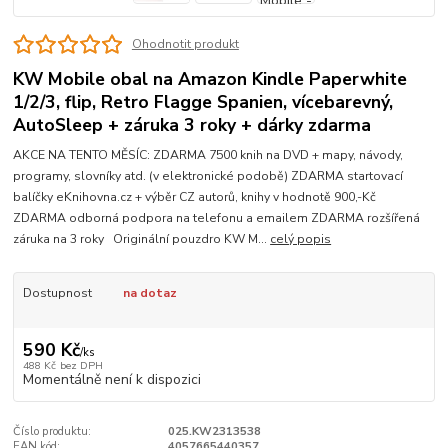
Ohodnotit produkt
KW Mobile obal na Amazon Kindle Paperwhite
1/2/3, flip, Retro Flagge Spanien, vícebarevný,
AutoSleep + záruka 3 roky + dárky zdarma
AKCE NA TENTO MĚSÍC: ZDARMA 7500 knih na DVD + mapy, návody,
programy, slovníky atd. (v elektronické podobě) ZDARMA startovací
balíčky eKnihovna.cz + výběr CZ autorů, knihy v hodnotě 900,-Kč
ZDARMA odborná podpora na telefonu a emailem ZDARMA rozšířená
záruka na 3 roky Originální pouzdro KW M...
celý popis
Dostupnost
na dotaz
590 Kč
/
ks
488 Kč
bez DPH
Momentálně není k dispozici
Číslo produktu:
025.KW2313538
EAN kód:
4057665440357