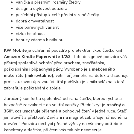
vanička s přesnými rozměry čtečky
design a stylovost pouzdra
perfektní přístup k celé přední straně čtečky
dobrá omyvatelnost
více barevných variant
nízka hmotnost
bonusy zdarma k nákupu
KW Mobile
je ochranné pouzdro pro elektronickou čtečku knih
Amazon Kindle Paperwhite 1/2/3
. Toto designové pouzdro váš
přístroj spolehlivě ochrání před prachem, znečištěním,
poškrábáním i případnými pády. Vyrobeno je z
měkčeného
materiálu (mikrovlákno),
velmi příjemného na dotek a disponuje
protiskluzovou úpravou. Vnitřní podšívka je z mikrovlákna, která
zabraňuje poškrábání displeje.
Zaručený komfort a spolehlivá ochrana čtečky, kterou rychle a
bezpečně zacvaknete do vnitřní vaničky. Přední kryt je
otočný o
360°
, což umožňuje příjemné a pohodlné čtení v jedné ruce. Stačí
jen otevřít a překlopit. Zavírání na magnet zabraňuje náhodnému
otevření. Pouzdru nechybí přesné výřezy na všechny potřebné
konektory a tlačítka, při čtení vás tak nic neomezuje.