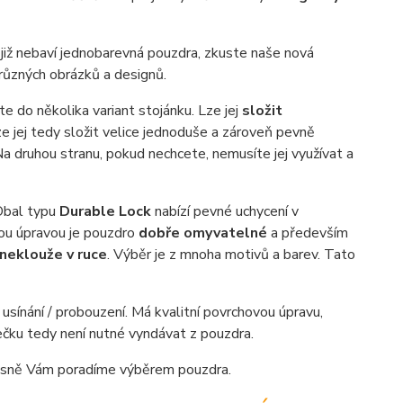
 již nebaví jednobarevná pouzdra, zkuste naše nová
různých obrázků a designů.
te do několika variant stojánku. Lze jej
složit
ze jej tedy složit velice jednoduše a zároveň pevně
Na druhou stranu, pokud nechcete, nemusíte jej využívat a
Obal typu
Durable Lock
nabízí pevné uchycení v
ou úpravou je pouzdro
dobře omyvatelné
a především
neklouže v ruce
. Výběr je z mnoha motivů a barev. Tato
sínání / probouzení. Má kvalitní povrchovou úpravu,
tečku tedy není nutné vyndávat z pouzdra.
sně Vám poradíme výběrem pouzdra.