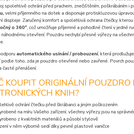
roj spolehlivě ochrání před prachem, znečištěním, poškrábáním i 
u,
velmi příjemného na dotek a disponuje protiskluzovou úpravou.
í displeje. Zaručený komfort a spolehlivá ochrana čtečky, kterou
očný o 360°
, což umožňuje příjemné a pohodlné čtení v jedné ruc
 náhodnému otevření. Pouzdru nechybí přesné výřezy na všechny p
e.
podporu
automatického usínání / probouzení
, která prodlužuje
 podle toho, zda je pouzdro otevřené nebo zavřené. Povrch pou
 časté přenášení.
Č KOUPIT ORIGINÁLNÍ POUZDRO
TRONICKÝCH KNIH?
lehlivě ochrání čtečku před škrábanci a jiným poškozením
vyrobené na míru Vašeho zařízení, všechny výřezy jsou na správn
vyrobeno z kvalitních materiálů a působí stylově
ízení v něm výborně sedí díky pevné plastové vaničce