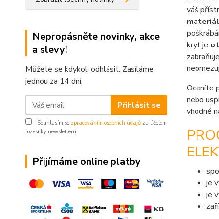
váš příst
materiál
poškrábán
Nepropásněte novinky, akce
kryt je
ot
a slevy!
zabraňuje
neomezuj
Můžete se kdykoli odhlásit. Zasíláme
jednou za 14 dní.
Oceníte 
nebo uspí
Přihlásit se
vhodné na
Souhlasím se
zpracováním osobních údajů
za účelem
PRO
rozesílky newsletteru.
ELEK
Přijímáme online platby
spo
je 
je 
zař