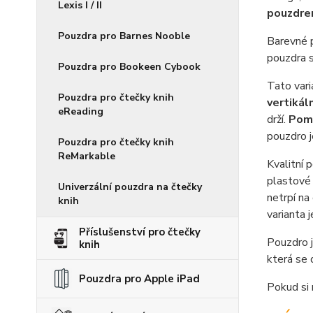
Lexis I / II
pouzdr
Pouzdra pro Barnes Nooble
Barevné 
pouzdra s
Pouzdra pro Bookeen Cybook
Tato vari
Pouzdra pro čtečky knih
vertikál
eReading
drží.
Pomo
pouzdro j
Pouzdra pro čtečky knih
ReMarkable
Kvalitní 
plastové 
Univerzální pouzdra na čtečky
netrpí na
knih
varianta 
Příslušenství pro čtečky
Pouzdro j
knih
která se 
Pouzdra pro Apple iPad
Pokud si 