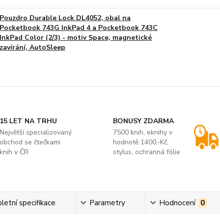
Pouzdro Durable Lock DL4052, obal na
Pocketbook 743G InkPad 4 a Pocketbook 743C
InkPad Color (2/3) - motiv Space, magnetické
zavírání, AutoSleep
15 LET NA TRHU
BONUSY ZDARMA
Největší specializovaný
7500 knih, eknihy v
obchod se čtečkami
hodnotě 1400,-Kč,
knih v ČR
stylus, ochranná fólie
etní specifikace
Parametry
Hodnocení
0