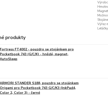
Výrobc
Hmotno
Magneti
Možnost
Stojáne
Výřez n
Letáčky
é produkty
Fortress FT4002 - pouzdro se stojánkem pro
Pocketbook 743 (G/C/K) - hnědé, magnet,
AutoSleep
ARMORI STANDER S188, pouzdro se stojánkem
Origami pro Pocketbook 743 G/C/K3 (InkPad4,
Color 2, Color 3) - černé