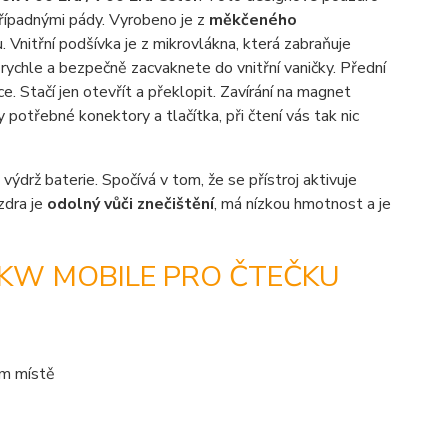
případnými pády. Vyrobeno je z
měkčeného
 Vnitřní podšívka je z mikrovlákna, která zabraňuje
 rychle a bezpečně zacvaknete do vnitřní vaničky. Přední
e. Stačí jen otevřít a překlopit. Zavírání na magnet
otřebné konektory a tlačítka, při čtení vás tak nic
 výdrž baterie. Spočívá v tom, že se přístroj aktivuje
zdra je
odolný vůči znečištění
, má nízkou hmotnost a je
 KW MOBILE PRO ČTEČKU
ém místě