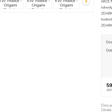
AKCE 
návody
ZDARMA
hodnot
ZDARMA
Dos
Dob
59
488
Číslo p
Záruka: