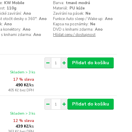
e:
KW Mobile
Barva:
tmavě modrá
st:
110g
Materiál:
PU kůže
cké zavírání:
Ano
Zavírání na pásek:
Ne
 otočit desky o 360°:
Ano
Funkce Auto sleep / Wake up:
Ano
k:
Ano
Kapsa na poznámky:
Ne
a konektory:
Ano
DVD s knihami zdarma:
Ano
 s knihami zdarma:
Ano
Hlídat cenu / dostupnost
Přidat do košíku
Skladem > 3 ks
17 % sleva
490 Kč
/
ks
405 Kč
bez DPH
Přidat do košíku
Skladem > 3 ks
12 % sleva
439 Kč
/
ks
363 Kč
bez DPH