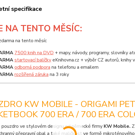
tní specifikace
E
NA TENTO MĚSÍC:
ARMA
7500 knih na DVD
+ mapy, návody, programy, slovníky at
ARMA
startovací balíčky
eKnihovna.cz + výběr CZ autorů, knihy
ARMA
odborná podpora
na telefonu a emailem
ARMA
rozšířená záruka
na 3 roky
DRO KW MOBILE - ORIGAMI PET
ETBOOK 700 ERA / 700 ERA CO
 pouzdro ve stylovém designu od německé firmy
KW Mobile.
Z
chranný přepravní obal a také maličkost ve formě mikroténového 