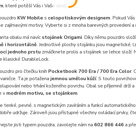
em
, které potěší Vás i Vaše okolí.
pouzdro
KW Mobile
s
celopotiskovým designem
. Pokud Vás
e zajímavými motivy. Vyberte si z mnoha barevných provedení a 
anta obalu má navíc
stojánek Origami
. Díky němu pouzdro složí
ně i horizontálně
. Jednotlivé plochy stojánku jsou magnetické, l
cí jednoho prstu
zmáčknete prolis a stojánek se lehce složí. 
e klasické DurableLock.
pouzdro pro čtečku knih
Pocketbook 700 Era / 700 Era Color
. 
vaničce. Ta je potažena
jemnou umělou kůží
. S touto povrchov
 olupování nebo trhání koženého povrchu. Obal se příjemně drží a
je v
modrém motivu, se stojánkem
.
e tenké, pevné, s magnetickým zavíráním a funkcí automatického u
dobře udržuje. Zároveň jsou přístupné všechny ovládací prvky, č
nejste jisti typem pouzdra, zavolejte nám na
602 866 446
a pře