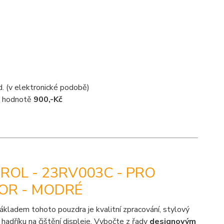
d. (v elektronické podobě)
 v hodnotě
900,-Kč
ROL - 23RV003C - PRO
LOR - MODRÉ
ákladem tohoto pouzdra je kvalitní zpracování, stylový
hadříku na čištění displeje. Vybočte z řady
designovým