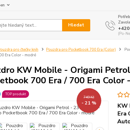
pen
Potřeb
Zavole
Hledat
+420
(Po-Ne
ouzdra pro čtečky knih
Pouzdra pro Pocketbook 700 Era (Color)
Pou
700 Era Color - modré
dro KW Mobile - Origami Petro
etbook 700 Era / 700 Era Color 
TOP produkt
749 Kč
- 21 %
KW M
Era 
Auto