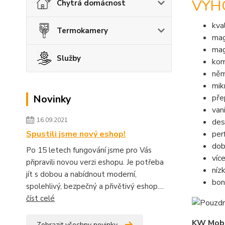
VÝH
Chytrá domácnost
kva
Termokamery
mag
mag
Služby
kom
něm
mik
Novinky
pře
van
16.09.2021
des
Spustili jsme nový eshop!
per
dob
Po 15 letech fungování jsme pro Vás
víc
připravili novou verzi eshopu. Je potřeba
níz
jít s dobou a nabídnout moderní,
bon
spolehlivý, bezpečný a přivětivý eshop....
číst celé
KW Mob
Zobrazit všechny novinky