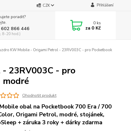
Přihlášení
CZK
ujete poradit?
jte.
0
ks
za
0 Kč
 602 866 446
, 8-20 hod.)
zdro KW Mobile - Origami Petrol - 23RV003C - pro Pocketbook
l - 23RV003C - pro
- modré
Ohodnotit produkt
obile obal na Pocketbook 700 Era / 700
Color, Origami Petrol, modré, stojánek,
Sleep + záruka 3 roky + dárky zdarma