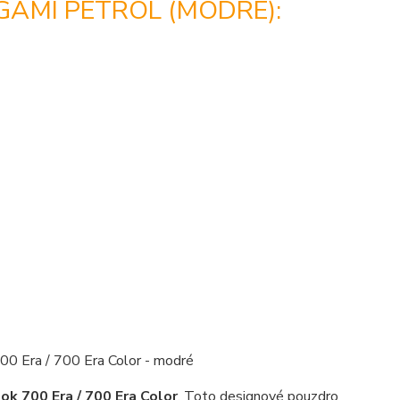
AMI PETROL (MODRÉ):
k 700 Era / 700 Era Color
. Toto designové pouzdro