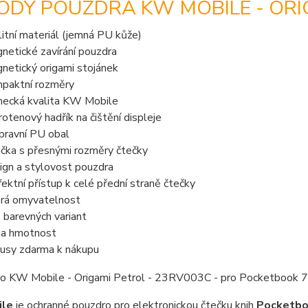
ODY POUZDRA KW MOBILE - ORIG
litní materiál (jemná PU kůže)
netické zavírání pouzdra
netický origami stojánek
paktní rozměry
ecká kvalita KW Mobile
rotenový hadřík na čištění displeje
pravní PU obal
ička s přesnými rozměry čtečky
ign a stylovost pouzdra
fektní přístup k celé přední straně čtečky
rá omyvatelnost
e barevných variant
ka hmotnost
usy zdarma k nákupu
ile
je ochranné pouzdro pro elektronickou čtečku knih
Pocketboo