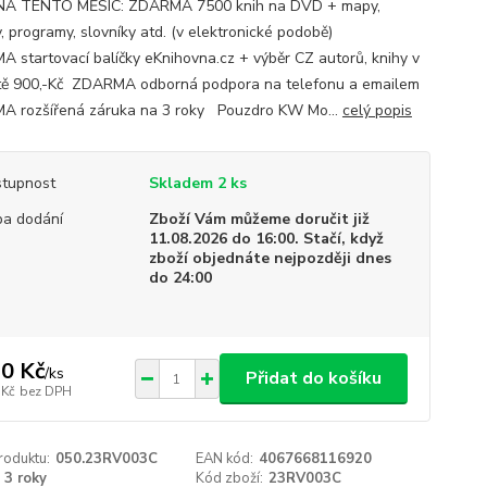
NA TENTO MĚSÍC: ZDARMA 7500 knih na DVD + mapy,
, programy, slovníky atd. (v elektronické podobě)
 startovací balíčky eKnihovna.cz + výběr CZ autorů, knihy v
ě 900,-Kč ZDARMA odborná podpora na telefonu a emailem
 rozšířená záruka na 3 roky Pouzdro KW Mo...
celý popis
tupnost
Skladem 2 ks
a dodání
Zboží Vám můžeme doručit již
11.08.2026 do 16:00. Stačí, když
zboží objednáte nejpozději dnes
do 24:00
0 Kč
/
ks
Přidat do košíku
 Kč
bez DPH
roduktu:
050.23RV003C
EAN kód:
4067668116920
3 roky
Kód zboží:
23RV003C