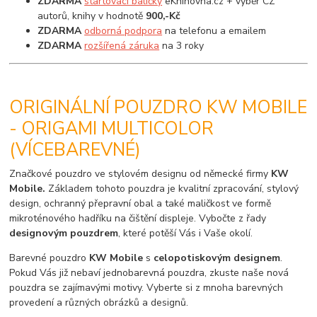
ZDARMA
startovací balíčky
eKnihovna.cz + výběr CZ
autorů, knihy v hodnotě
900,-Kč
ZDARMA
odborná podpora
na telefonu a emailem
ZDARMA
rozšířená záruka
na 3 roky
ORIGINÁLNÍ POUZDRO KW MOBILE
- ORIGAMI MULTICOLOR
(VÍCEBAREVNÉ)
Značkové pouzdro ve stylovém designu od německé firmy
KW
Mobile.
Základem tohoto pouzdra je kvalitní zpracování, stylový
design, ochranný přepravní obal a také maličkost ve formě
mikroténového hadříku na čištění displeje. Vybočte z řady
designovým pouzdrem
, které potěší Vás i Vaše okolí.
Barevné pouzdro
KW Mobile
s
celopotiskovým designem
.
Pokud Vás již nebaví jednobarevná pouzdra, zkuste naše nová
pouzdra se zajímavými motivy. Vyberte si z mnoha barevných
provedení a různých obrázků a designů.