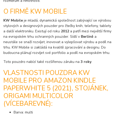
rozměrům a hmotnosti.
O FIRMĚ KW MOBILE
KW Mobile
je mladá, dynamická společnost zabývající se výrobou
stylových a designových pouzder pro čtečky knih, telefony, tablety
a další elektroniku. Existují od roku
2012
a patří mezi největší firmy
na evropském trhu ochranných pouzder. Sídlí v
Berlíně
a
neustále se snaží rozvíjet, inovovat a vylepšovat výrobu a podíl na
trhu. KW Mobile si zakládá na kvalitě zpracování a designu. Do
budoucna plánují rozvíjet své portfolio a podíl na evropském trhu.
Toto pouzdro nabízí také rozšířenou záruku na
3 roky
.
VLASTNOSTI POUZDRA KW
MOBILE PRO AMAZON KINDLE
PAPERWHITE 5 (2021), STOJÁNEK,
ORIGAMI MULTICOLOR
(VÍCEBAREVNÉ):
Barva: multi