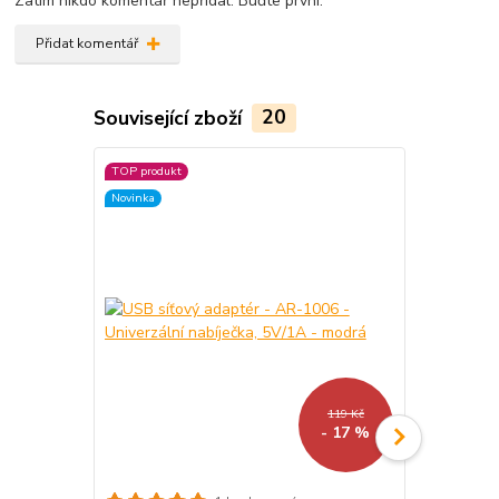
Zatím nikdo komentář nepřidal. Buďte první.
Přidat komentář
Související zboží
20
TOP produkt
Akce
Novinka
Novinka
119 Kč
- 17 %