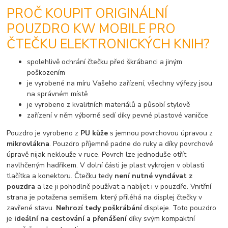
PROČ KOUPIT ORIGINÁLNÍ
POUZDRO KW MOBILE PRO
ČTEČKU ELEKTRONICKÝCH KNIH?
spolehlivě ochrání čtečku před škrábanci a jiným
poškozením
je vyrobené na míru Vašeho zařízení, všechny výřezy jsou
na správném místě
je vyrobeno z kvalitních materiálů a působí stylově
zařízení v něm výborně sedí díky pevné plastové vaničce
Pouzdro je vyrobeno z
PU kůže
s jemnou povrchovou úpravou z
mikrovlákna
. Pouzdro příjemně padne do ruky a díky povrchové
úpravě nijak neklouže v ruce. Povrch lze jednoduše otřít
navlhčeným hadříkem. V dolní části je plast vykrojen v oblasti
tlačítka a konektoru. Čtečku tedy
není nutné vyndávat z
pouzdra
a lze ji pohodlně používat a nabíjet i v pouzdře. Vnitřní
strana je potažena semišem, který přiléhá na displej čtečky v
zavřené stavu.
Nehrozí tedy poškrábání
displeje. Toto pouzdro
je
ideální na cestování a přenášení
díky svým kompaktní