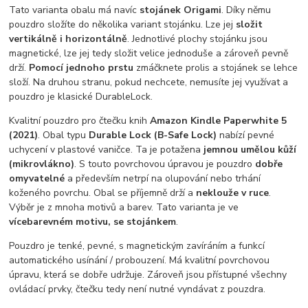
Tato varianta obalu má navíc
stojánek Origami
. Díky němu
pouzdro složíte do několika variant stojánku. Lze jej
složit
vertikálně i horizontálně
. Jednotlivé plochy stojánku jsou
magnetické, lze jej tedy složit velice jednoduše a zároveň pevně
drží.
Pomocí jednoho prstu
zmáčknete prolis a stojánek se lehce
složí. Na druhou stranu, pokud nechcete, nemusíte jej využívat a
pouzdro je klasické DurableLock.
Kvalitní pouzdro pro čtečku knih
Amazon Kindle Paperwhite 5
(2021)
. Obal typu
Durable Lock (B-Safe Lock)
nabízí pevné
uchycení v plastové vaničce. Ta je potažena
jemnou umělou kůží
(mikrovlákno)
. S touto povrchovou úpravou je pouzdro
dobře
omyvatelné
a především netrpí na olupování nebo trhání
koženého povrchu. Obal se příjemně drží a
neklouže v ruce
.
Výběr je z mnoha motivů a barev. Tato varianta je ve
vícebarevném
motivu, se stojánkem
.
Pouzdro je tenké, pevné, s magnetickým zavíráním a funkcí
automatického usínání / probouzení. Má kvalitní povrchovou
úpravu, která se dobře udržuje. Zároveň jsou přístupné všechny
ovládací prvky, čtečku tedy není nutné vyndávat z pouzdra.