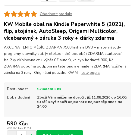
Ohodnotit produkt
KW Mobile obal na Kindle Paperwhite 5 (2021),
flip, stojánek, AutoSleep, Origami Multicolor,
vícebarevný + záruka 3 roky + dárky zdarma
AKCE NA TENTO MĚSÍC: ZDARMA 7500 knih na DVD + mapy, návody,
programy, slovníky atd. (v elektronické podobě) ZDARMA startovací
balíčky eKnihovna.cz + výběr CZ autorů, knihy v hodnotě 900,-Kč
ZDARMA odborná podpora na telefonu a emailem ZDARMA rozšířená
záruka na 3 roky Originální pouzdro KW M...
celý popis
Dostupnost
Skladem 1 ks
Doba dodání
Zboží Vám můžeme doručit již 11.08.2026 do 16:00.
Stačí, když zboží objednáte nejpozději dnes do
24:00
590 Kč
/
ks
488 Kč
bez DPH