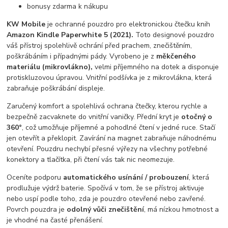
bonusy zdarma k nákupu
KW Mobile
je ochranné pouzdro pro elektronickou čtečku knih
Amazon Kindle Paperwhite 5 (2021).
Toto designové pouzdro
váš přístroj spolehlivě ochrání před prachem, znečištěním,
poškrábáním i případnými pády. Vyrobeno je z
měkčeného
materiálu (mikrovlákno),
velmi příjemného na dotek a disponuje
protiskluzovou úpravou. Vnitřní podšívka je z mikrovlákna, která
zabraňuje poškrábání displeje.
Zaručený komfort a spolehlivá ochrana čtečky, kterou rychle a
bezpečně zacvaknete do vnitřní vaničky. Přední kryt je
otočný o
360°
, což umožňuje příjemné a pohodlné čtení v jedné ruce. Stačí
jen otevřít a překlopit. Zavírání na magnet zabraňuje náhodnému
otevření. Pouzdru nechybí přesné výřezy na všechny potřebné
konektory a tlačítka, při čtení vás tak nic neomezuje.
Oceníte podporu
automatického usínání / probouzení
, která
prodlužuje výdrž baterie. Spočívá v tom, že se přístroj aktivuje
nebo uspí podle toho, zda je pouzdro otevřené nebo zavřené.
Povrch pouzdra je
odolný vůči znečištění
, má nízkou hmotnost a
je vhodné na časté přenášení.