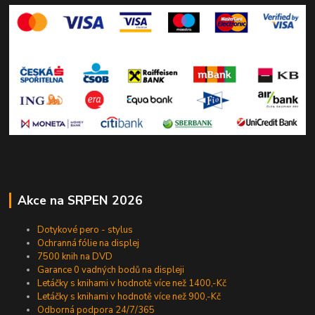
Akce na SRPEN 2026
Dotykové pero - stylus
Ochranná fólie na displej
7500 knih na DVD
Garance 0 vadných bodů na displeji
Letáčky s knihami v hodnotě více než 1400,-Kč
Letáčky s knihami v hodnotě více než 900,-Kč
Odborná podpora 24/7/365