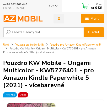
0
ks
+420 602 866 446
CZK
za
0 Kč
(Po-Ne, 8-20 hod.)
Menu
Hledat
Úvod
Pouzdra pro čtečky knih
Pouzdra pro Amazon Kindle Paperwhite 5
Pouzdro KW Mobile - Origami Multicolor - KW5776401 - pro Amazon
Kindle Paperwhite 5 (2021) - vícebarevné
Pouzdro KW Mobile - Origami
Multicolor - KW5776401 - pro
Amazon Kindle Paperwhite 5
(2021) - vícebarevné
Novinka
Akce