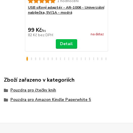
1 hodnocení
USB síťový adaptér - AR-1006 - Univerzální
Držák na mo
nabíječka, 5V/1A - modrá
KW4125601 -
černý
99 Kč
229 Kč
/
ks
/
ks
na dotaz
82 Kč
bez DPH
189 Kč
bez 
Detail
Zboží zařazeno v kategoriích
Pouzdra pro čtečky knih
Pouzdra pro Amazon Kindle Paperwhite 5