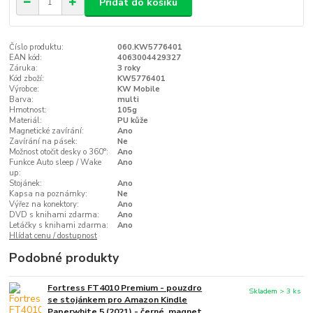
Přidat do košíku
Číslo produktu:
060.KW5776401
EAN kód:
4063004429327
Záruka:
3 roky
Kód zboží:
KW5776401
Výrobce:
KW Mobile
Barva:
multi
Hmotnost:
105g
Materiál:
PU kůže
Magnetické zavírání:
Ano
Zavírání na pásek:
Ne
Možnost otočit desky o 360°:
Ano
Funkce Auto sleep / Wake
Ano
up:
Stojánek:
Ano
Kapsa na poznámky:
Ne
Výřez na konektory:
Ano
DVD s knihami zdarma:
Ano
Letáčky s knihami zdarma:
Ano
Hlídat cenu / dostupnost
Podobné produkty
Fortress FT4010 Premium - pouzdro
Skladem > 3 ks
se stojánkem pro Amazon Kindle
Paperwhite 5 (2021) - černé, magnet,