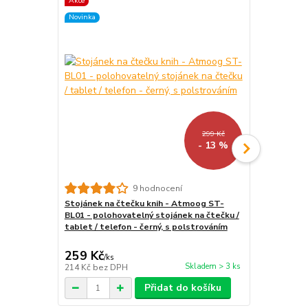
Akce
Akce
Novinka
299 Kč
- 13 %
9 hodnocení
Stojánek na čtečku knih - Atmoog ST-
MicroSD kar
BL01 - polohovatelný stojánek na čtečku /
16GB PCMK16
tablet / telefon - černý, s polstrováním
16GB, adapt
259 Kč
199 Kč
/
ks
/
ks
Skladem > 3 ks
214 Kč
bez DPH
164 Kč
bez 
Přidat do košíku