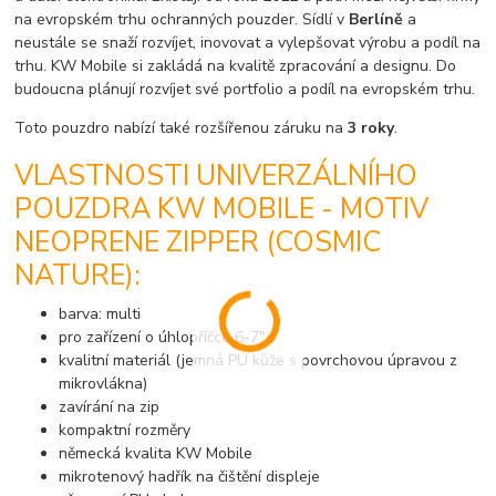
na evropském trhu ochranných pouzder. Sídlí v
Berlíně
a
neustále se snaží rozvíjet, inovovat a vylepšovat výrobu a podíl na
trhu. KW Mobile si zakládá na kvalitě zpracování a designu. Do
budoucna plánují rozvíjet své portfolio a podíl na evropském trhu.
Toto pouzdro nabízí také rozšířenou záruku na
3 roky
.
VLASTNOSTI UNIVERZÁLNÍHO
POUZDRA KW MOBILE - MOTIV
NEOPRENE ZIPPER (COSMIC
NATURE):
barva: multi
pro zařízení o úhlopříčce 6-7"
kvalitní materiál (jemná PU kůže s povrchovou úpravou z
mikrovlákna)
zavírání na zip
kompaktní rozměry
německá kvalita KW Mobile
mikrotenový hadřík na čištění displeje