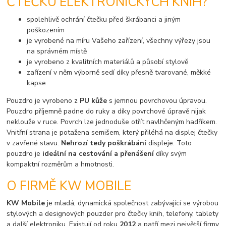
ČTEČKU ELEKTRONICKÝCH KNIH?
spolehlivě ochrání čtečku před škrábanci a jiným
poškozením
je vyrobené na míru Vašeho zařízení, všechny výřezy jsou
na správném místě
je vyrobeno z kvalitních materiálů a působí stylově
zařízení v něm výborně sedí díky přesně tvarované, měkké
kapse
Pouzdro je vyrobeno z
PU kůže
s jemnou povrchovou úpravou.
Pouzdro příjemně padne do ruky a díky povrchové úpravě nijak
neklouže v ruce. Povrch lze jednoduše otřít navlhčeným hadříkem.
Vnitřní strana je potažena semišem, který přiléhá na displej čtečky
v zavřené stavu.
Nehrozí tedy poškrábání
displeje. Toto
pouzdro je
ideální na cestování a přenášení
díky svým
kompaktní rozměrům a hmotnosti.
O FIRMĚ KW MOBILE
KW Mobile
je mladá, dynamická společnost zabývající se výrobou
stylových a designových pouzder pro čtečky knih, telefony, tablety
a další elektroniku. Existují od roku
2012
a patří mezi největší firmy