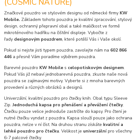
(COSMIC NATURE)
Značkové pouzdro ve stylovém designu od německé firmy
KW
Mobile.
Základem tohoto pouzdra je kvalitní zpracování, stylový
design, ochranný přepravní obal a také maličkost ve formě
mikroténového hadříku na čištění displeje. Vybočte z
řady
designovým pouzdrem
, které potěší Vás i Vaše okolí.
Pokud si nejste jisti typem pouzdra, zavolejte nám na
602 866
446
a přesně Vám poradíme výběrem pouzdra.
Barevné pouzdro
KW Mobile
s
celopotiskovým designem
.
Pokud Vás již nebaví jednobarevná pouzdra, zkuste naše nová
pouzdra se zajímavými motivy. Vyberte si z mnoha barevných
provedení a různých obrázků a designů.
Univerzální, kvalitní pouzdro pro čtečky knih. Obal typu Sleeve
Zip.
Jednoduchá kapsa pro přenášení a převážení čtečky
.
Čtečku pouze velice jednoduše zastrčíte do kapsy. Pro čtení je
nutné čtečku vyndat z pouzdra. Kapsa slouží pouze jako ochrana
pouzdra, nelze v ní číst. Na druhou stranu získáte
kvalitní a
lehké pouzdro pro čtečku
. Velikost je
univerzální
pro všechny
6-7 palcové čtečky.