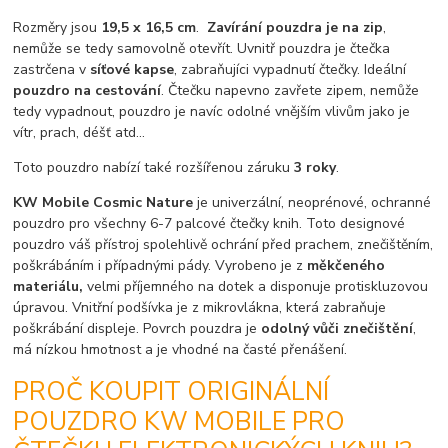
Rozměry jsou
19,5 x 16,5 cm
.
Zavírání pouzdra je na zip
,
nemůže se tedy samovolně otevřít. Uvnitř pouzdra je čtečka
zastrčena v
síťové kapse
, zabraňujíci vypadnutí čtečky. Ideální
pouzdro na cestování
. Čtečku napevno zavřete zipem, nemůže
tedy vypadnout, pouzdro je navíc odolné vnějším vlivům jako je
vítr, prach, déšť atd...
Toto pouzdro nabízí také rozšířenou záruku
3 roky
.
KW Mobile Cosmic Nature
je univerzální, neoprénové, ochranné
pouzdro pro všechny 6-7 palcové čtečky knih. Toto designové
pouzdro váš přístroj spolehlivě ochrání před prachem, znečištěním,
poškrábáním i případnými pády. Vyrobeno je z
měkčeného
materiálu,
velmi příjemného na dotek a disponuje protiskluzovou
úpravou. Vnitřní podšívka je z mikrovlákna, která zabraňuje
poškrábání displeje. Povrch pouzdra je
odolný vůči znečištění
,
má nízkou hmotnost a je vhodné na časté přenášení.
PROČ KOUPIT ORIGINÁLNÍ
POUZDRO KW MOBILE PRO