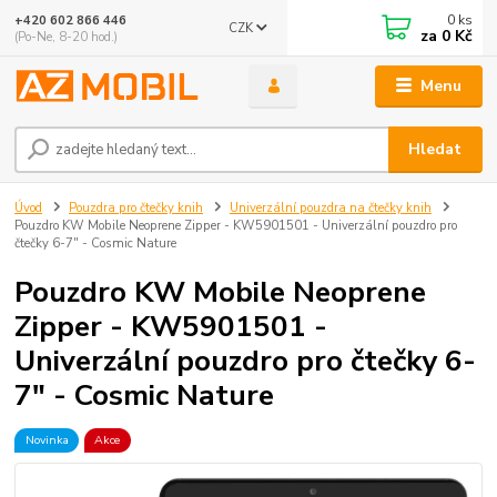
0
ks
+420 602 866 446
CZK
za
0 Kč
(Po-Ne, 8-20 hod.)
Menu
Hledat
Úvod
Pouzdra pro čtečky knih
Univerzální pouzdra na čtečky knih
Pouzdro KW Mobile Neoprene Zipper - KW5901501 - Univerzální pouzdro pro
čtečky 6-7" - Cosmic Nature
Pouzdro KW Mobile Neoprene
Zipper - KW5901501 -
Univerzální pouzdro pro čtečky 6-
7" - Cosmic Nature
Novinka
Akce