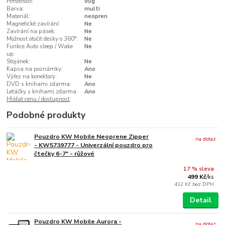
Hmotnost:
90g
Barva:
multi
Materiál:
neopren
Magnetické zavírání:
Ne
Zavírání na pásek:
Ne
Možnost otočit desky o 360°:
Ne
Funkce Auto sleep / Wake
Ne
up:
Stojánek:
Ne
Kapsa na poznámky:
Ano
Výřez na konektory:
Ne
DVD s knihami zdarma:
Ano
Letáčky s knihami zdarma:
Ano
Hlídat cenu / dostupnost
Podobné produkty
Pouzdro KW Mobile Neoprene Zipper
na dotaz
- KW5739777 - Univerzální pouzdro pro
čtečky 6-7" - růžové
17 % sleva
499 Kč
/
ks
412 Kč
bez DPH
Detail
Pouzdro KW Mobile Aurora -
na dotaz