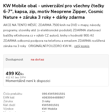
KW Mobile obal - univerzální pro všechny čtečky
6-7", kapsa, zip, motiv Neoprene Zipper, Cosmic
Nature + záruka 3 roky + dárky zdarma
AKCE NA TENTO MĚSÍC: ZDARMA 7500 knih na DVD + mapy, návody,
programy, slovníky atd. (v elektronické podobě) ZDARMA startovací
balíčky eKnihovna.cz + výběr CZ autorů, knihy v hodnotě 900,-Kč
ZDARMA odborná podpora na telefonu a emailem ZDARMA rozšířená
záruka na 3 roky ORIGINÁLNÍ POUZDRO KW M...
celý popis
Dostupnost
na dotaz
499 Kč
/
ks
412 Kč
bez DPH
Momentálně není k dispozici
Číslo produktu:
090.KW5901501
EAN kód:
4063004488867
Záruka:
3 roky
Kód zboží:
KW5901501
Výrobce:
KW Mobile