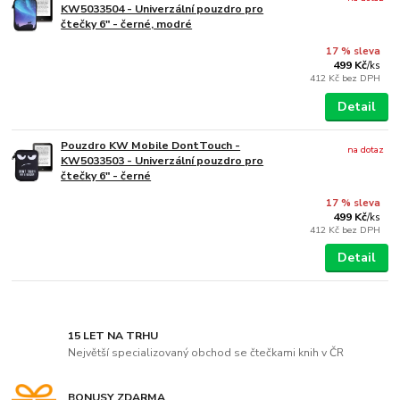
KW5033504 - Univerzální pouzdro pro
čtečky 6" - černé, modré
17 % sleva
499 Kč
/
ks
412 Kč
bez DPH
Detail
Pouzdro KW Mobile DontTouch -
na dotaz
KW5033503 - Univerzální pouzdro pro
čtečky 6" - černé
17 % sleva
499 Kč
/
ks
412 Kč
bez DPH
Detail
15 LET NA TRHU
Největší specializovaný obchod se čtečkami knih v ČR
BONUSY ZDARMA