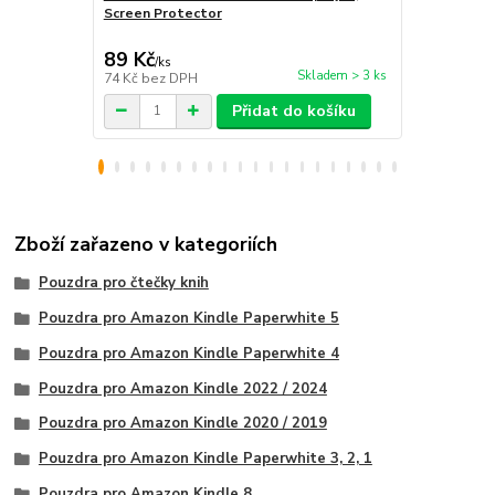
Screen Protector
/ tablet / te
89 Kč
259 Kč
/
ks
/
ks
Skladem > 3 ks
74 Kč
bez DPH
214 Kč
bez 
Přidat do košíku
Zboží zařazeno v kategoriích
Pouzdra pro čtečky knih
Pouzdra pro Amazon Kindle Paperwhite 5
Pouzdra pro Amazon Kindle Paperwhite 4
Pouzdra pro Amazon Kindle 2022 / 2024
Pouzdra pro Amazon Kindle 2020 / 2019
Pouzdra pro Amazon Kindle Paperwhite 3, 2, 1
Pouzdra pro Amazon Kindle 8