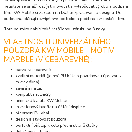
na evropském trhu ochranných pouzder. Sídlí v
Berlíně
a
neustále se snaží rozvíjet, inovovat a vylepšovat výrobu a podíl na
trhu. KW Mobile si zakládá na kvalitě zpracování a designu. Do
budoucna plánují rozvíjet své portfolio a podíl na evropském trhu.
Toto pouzdro nabízí také rozšířenou záruku na
3 roky
.
VLASTNOSTI UNIVERZÁLNÍHO
POUZDRA KW MOBILE - MOTIV
MARBLE (VÍCEBAREVNÉ):
barva: vícebarevné
kvalitní materiál (jemná PU kůže s povrchovou úpravou z
mikrovlákna)
zavírání na zip
kompaktní rozměry
německá kvalita KW Mobile
mikrotenový hadřík na čištění displeje
přepravní PU obal
design a stylovost pouzdra
perfektní přístup k celé přední straně čtečky
dobrá omyvatelnost