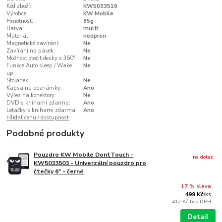
Kód zboží:
KW5033516
Výrobce:
KW Mobile
Hmotnost:
85g
Barva:
multi
Materiál:
neopren
Magnetické zavírání:
Ne
Zavírání na pásek:
Ne
Možnost otočit desky o 360°:
Ne
Funkce Auto sleep / Wake
Ne
up:
Stojánek:
Ne
Kapsa na poznámky:
Ano
Výřez na konektory:
Ne
DVD s knihami zdarma:
Ano
Letáčky s knihami zdarma:
Ano
Hlídat cenu / dostupnost
Podobné produkty
Pouzdro KW Mobile DontTouch -
na dotaz
KW5033503 - Univerzální pouzdro pro
čtečky 6" - černé
17 % sleva
499 Kč
/
ks
412 Kč
bez DPH
Detail