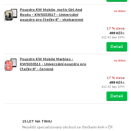
Pouzdro KW Mobile, motiv Girl And
na dotaz
Books - KW5033517 - Univerzální
pouzdro pro čtečky 6" - vícebarevné
17 % sleva
499 Kč
/
ks
412 Kč
bez DPH
Detail
Pouzdro KW Mobile Marbles -
na dotaz
KW5033511 - Univerzální pouzdro pro
čtečky 6" - červené
17 % sleva
499 Kč
/
ks
412 Kč
bez DPH
Detail
15 LET NA TRHU
Největší specializovaný obchod se čtečkami knih v ČR