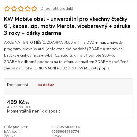
Ohodnotit produkt
KW Mobile obal - univerzální pro všechny čtečky
6", kapsa, zip, motiv Marble, vícebarevný + záruka
3 roky + dárky zdarma
AKCE NA TENTO MĚSÍC: ZDARMA 7500 knih na DVD + mapy, návody,
programy, slovníky atd. (v elektronické podobě) ZDARMA startovací
balíčky eKnihovna.cz + výběr CZ autorů, knihy v hodnotě 900,-Kč
ZDARMA odborná podpora na telefonu a emailem ZDARMA rozšířená
záruka na 3 roky ORIGINÁLNÍ POUZDRO KW M...
celý popis
Dostupnost
na dotaz
499 Kč
/
ks
412 Kč
bez DPH
Momentálně není k dispozici
Číslo produktu:
085.KW5033516
EAN kód:
4063004456774
Záruka:
3 roky