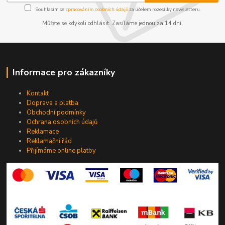
Souhlasím se
zpracováním osobních údajů
za účelem rozesílky newsletteru.
Můžete se kdykoli odhlásit. Zasíláme jednou za 14 dní.
Informace pro zákazníky
Kontakt
Doprava a platba
Obchodní podmínky
Ochrana osobních údajů
Reklamace
Reklamační řád
Přijímáme online platby