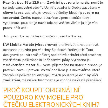
Rozměry jsou
18 x 12,5 cm
.
Zavírání pouzdra je na zip
, nemůže
se tedy samovolně otevřít. Uvnitř pouzdra je čtečka zastrčena v
síťové kapse
, zabraňujíci vypadnutí čtečky. Ideální
pouzdro na
cestování
. Čtečku napevno zavřete zipem, nemůže tedy
vypadnout, pouzdro je navíc odolné vnějším vlivům jako je vítr,
prach, déšť atd...
Toto pouzdro nabízí také rozšířenou záruku
3 roky
.
KW Mobile Marble (vícebarevné)
je univerzální, neoprénové,
ochranné pouzdro pro všechny 6 palcové čtečky knih. Toto
designové pouzdro váš přístroj spolehlivě ochrání před prachem,
znečištěním, poškrábáním i případnými pády. Vyrobeno je
z
měkčeného materiálu,
velmi příjemného na dotek a disponuje
protiskluzovou úpravou. Vnitřní podšívka je z mikrovlákna, která
zabraňuje poškrábání displeje. Povrch pouzdra je
odolný vůči
znečištění
, má nízkou hmotnost a je vhodné na časté přenášení.
PROČ KOUPIT ORIGINÁLNÍ
POUZDRO KW MOBILE PRO
ČTEČKU ELEKTRONICKÝCH KNIH?