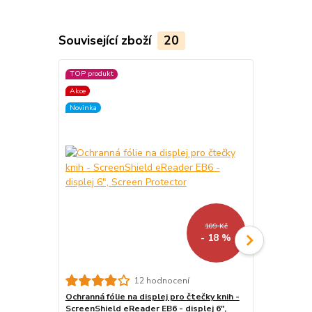
Související zboží
20
TOP produkt
TOP produkt
Akce
Akce
Novinka
Novinka
109 Kč
- 18 %
12 hodnocení
Ochranná fólie na displej pro čtečky knih -
Stojánek na
ScreenShield eReader EB6 - displej 6",
WH01 - polo