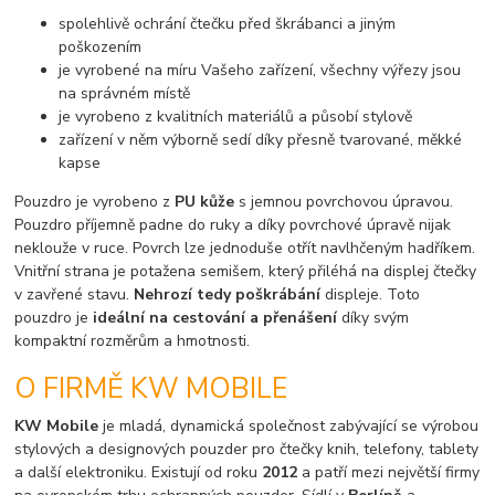
spolehlivě ochrání čtečku před škrábanci a jiným
poškozením
je vyrobené na míru Vašeho zařízení, všechny výřezy jsou
na správném místě
je vyrobeno z kvalitních materiálů a působí stylově
zařízení v něm výborně sedí díky přesně tvarované, měkké
kapse
Pouzdro je vyrobeno z
PU kůže
s jemnou povrchovou úpravou.
Pouzdro příjemně padne do ruky a díky povrchové úpravě nijak
neklouže v ruce. Povrch lze jednoduše otřít navlhčeným hadříkem.
Vnitřní strana je potažena semišem, který přiléhá na displej čtečky
v zavřené stavu.
Nehrozí tedy poškrábání
displeje. Toto
pouzdro je
ideální na cestování a přenášení
díky svým
kompaktní rozměrům a hmotnosti.
O FIRMĚ KW MOBILE
KW Mobile
je mladá, dynamická společnost zabývající se výrobou
stylových a designových pouzder pro čtečky knih, telefony, tablety
a další elektroniku. Existují od roku
2012
a patří mezi největší firmy