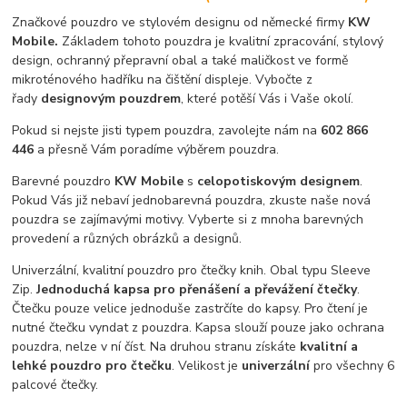
Značkové pouzdro ve stylovém designu od německé firmy
KW
Mobile.
Základem tohoto pouzdra je kvalitní zpracování, stylový
design, ochranný přepravní obal a také maličkost ve formě
mikroténového hadříku na čištění displeje. Vybočte z
řady
designovým pouzdrem
, které potěší Vás i Vaše okolí.
Pokud si nejste jisti typem pouzdra, zavolejte nám na
602 866
446
a přesně Vám poradíme výběrem pouzdra.
Barevné pouzdro
KW Mobile
s
celopotiskovým designem
.
Pokud Vás již nebaví jednobarevná pouzdra, zkuste naše nová
pouzdra se zajímavými motivy. Vyberte si z mnoha barevných
provedení a různých obrázků a designů.
Univerzální, kvalitní pouzdro pro čtečky knih. Obal typu Sleeve
Zip.
Jednoduchá kapsa pro přenášení a převážení čtečky
.
Čtečku pouze velice jednoduše zastrčíte do kapsy. Pro čtení je
nutné čtečku vyndat z pouzdra. Kapsa slouží pouze jako ochrana
pouzdra, nelze v ní číst. Na druhou stranu získáte
kvalitní a
lehké pouzdro pro čtečku
. Velikost je
univerzální
pro všechny 6
palcové čtečky.