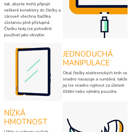
tak, abyste mohli připojit
veškeré konektory do čtečky a
zároveň všechna tlačítka
zůstanou plně přístupná.
Čtečku tedy lze pohodlně
používat jako obvykle.
JEDNODUCHÁ
MANIPULACE
Obal čtečky elektronických knih se
snadno nasazuje a sundává, takže
jej lze snadno vyjmout za účelem
čištění nebo výměny pouzdra.
NÍZKÁ
HMOTNOST
Užijte si ochranu našich