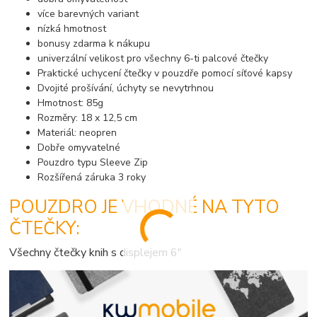
více barevných variant
nízká hmotnost
bonusy zdarma k nákupu
univerzální velikost pro všechny 6-ti palcové čtečky
Praktické uchycení čtečky v pouzdře pomocí síťové kapsy
Dvojité prošívání, úchyty se nevytrhnou
Hmotnost: 85g
Rozměry: 18 x 12,5 cm
Materiál: neopren
Dobře omyvatelné
Pouzdro typu Sleeve Zip
Rozšířená záruka 3 roky
POUZDRO JE VHODNÉ NA TYTO
ČTEČKY:
Všechny čtečky knih s displejem 6"