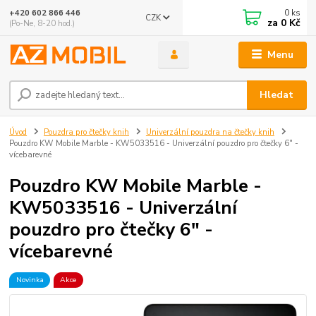
0
ks
+420 602 866 446
CZK
za
0 Kč
(Po-Ne, 8-20 hod.)
Menu
Hledat
Úvod
Pouzdra pro čtečky knih
Univerzální pouzdra na čtečky knih
Pouzdro KW Mobile Marble - KW5033516 - Univerzální pouzdro pro čtečky 6" -
vícebarevné
Pouzdro KW Mobile Marble -
KW5033516 - Univerzální
pouzdro pro čtečky 6" -
vícebarevné
Novinka
Akce