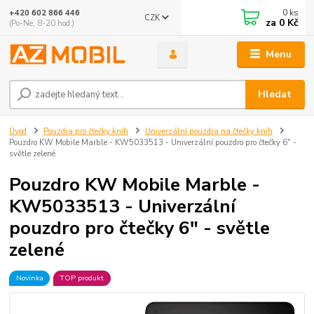
0
ks
+420 602 866 446
CZK
za
0 Kč
(Po-Ne, 8-20 hod.)
Menu
Hledat
Úvod
Pouzdra pro čtečky knih
Univerzální pouzdra na čtečky knih
Pouzdro KW Mobile Marble - KW5033513 - Univerzální pouzdro pro čtečky 6" -
světle zelené
Pouzdro KW Mobile Marble -
KW5033513 - Univerzální
pouzdro pro čtečky 6" - světle
zelené
Novinka
TOP produkt