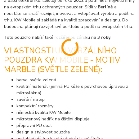
a další elektroniku. Existují od roku
2012
a patří mezi největší firmy
na evropském trhu ochranných pouzder. Sídlí v
Berlíně
a
neustále se snaží rozvíjet, inovovat a vylepšovat výrobu a podíl na
trhu. KW Mobile si zakládá na kvalitě zpracování a designu. Do
budoucna plánují rozvíjet své portfolio a podíl na evropském trhu.
Toto pouzdro nabízí také rozšířenou záruku na
3 roky
.
VLASTNOSTI UNIVERZÁLNÍHO
POUZDRA KW MOBILE - MOTIV
MARBLE (SVĚTLE ZELENÉ):
barva: světle zelená
kvalitní materiál (jemná PU kůže s povrchovou úpravou z
mikrovlákna)
zavírání na zip
kompaktní rozměry
německá kvalita KW Mobile
mikrotenový hadřík na čištění displeje
přepravní PU obal
design a stylovost pouzdra
perfektní přístup k celé přední straně čtečky