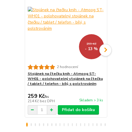
299 Kč
- 13 %
Univerzální
2 hodnocení
čtečky - Qu
Stojánek na čtečku knih - Atmoog ST-
pouzdro pro 
WH01 - polohovatelný stojánek na čtečku
magnetické 
/ tablet / telefon - bílý, s polstrováním
259 Kč
399 Kč
/
ks
/
ks
Skladem > 3 ks
214 Kč
bez DPH
330 Kč
bez 
Přidat do košíku