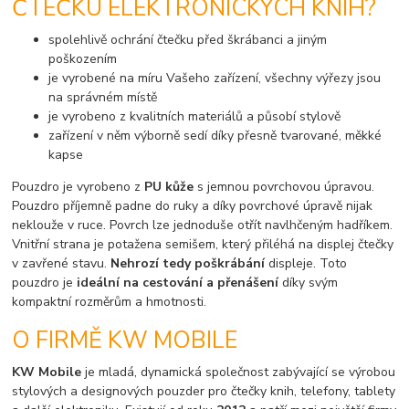
ČTEČKU ELEKTRONICKÝCH KNIH?
spolehlivě ochrání čtečku před škrábanci a jiným
poškozením
je vyrobené na míru Vašeho zařízení, všechny výřezy jsou
na správném místě
je vyrobeno z kvalitních materiálů a působí stylově
zařízení v něm výborně sedí díky přesně tvarované, měkké
kapse
Pouzdro je vyrobeno z
PU kůže
s jemnou povrchovou úpravou.
Pouzdro příjemně padne do ruky a díky povrchové úpravě nijak
neklouže v ruce. Povrch lze jednoduše otřít navlhčeným hadříkem.
Vnitřní strana je potažena semišem, který přiléhá na displej čtečky
v zavřené stavu.
Nehrozí tedy poškrábání
displeje. Toto
pouzdro je
ideální na cestování a přenášení
díky svým
kompaktní rozměrům a hmotnosti.
O FIRMĚ KW MOBILE
KW Mobile
je mladá, dynamická společnost zabývající se výrobou
stylových a designových pouzder pro čtečky knih, telefony, tablety