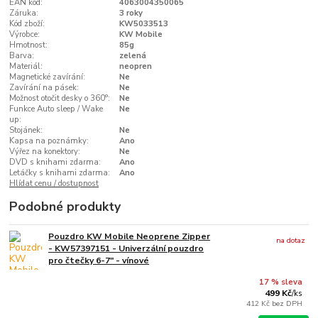
EAN kód:
4063004350065
Záruka:
3 roky
Kód zboží:
KW5033513
Výrobce:
KW Mobile
Hmotnost:
85g
Barva:
zelená
Materiál:
neopren
Magnetické zavírání:
Ne
Zavírání na pásek:
Ne
Možnost otočit desky o 360°:
Ne
Funkce Auto sleep / Wake
Ne
up:
Stojánek:
Ne
Kapsa na poznámky:
Ano
Výřez na konektory:
Ne
DVD s knihami zdarma:
Ano
Letáčky s knihami zdarma:
Ano
Hlídat cenu / dostupnost
Podobné produkty
Pouzdro KW Mobile Neoprene Zipper
na dotaz
- KW57397151 - Univerzální pouzdro
pro čtečky 6-7" - vínové
17 % sleva
499 Kč
/
ks
412 Kč
bez DPH