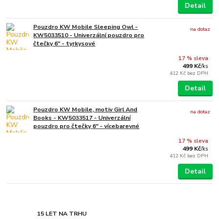
Detail
Pouzdro KW Mobile Sleeping Owl -
na dotaz
KW5033510 - Univerzální pouzdro pro
čtečky 6" - tyrkysové
17 % sleva
499 Kč
/
ks
412 Kč
bez DPH
Detail
Pouzdro KW Mobile, motiv Girl And
na dotaz
Books - KW5033517 - Univerzální
pouzdro pro čtečky 6" - vícebarevné
17 % sleva
499 Kč
/
ks
412 Kč
bez DPH
Detail
15 LET NA TRHU