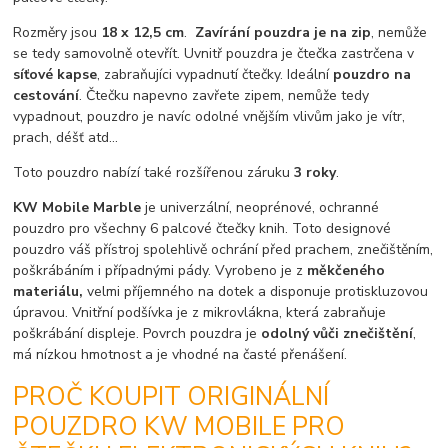
Rozměry jsou
18 x 12,5 cm
.
Zavírání pouzdra je na zip
, nemůže
se tedy samovolně otevřít. Uvnitř pouzdra je čtečka zastrčena v
síťové kapse
, zabraňujíci vypadnutí čtečky. Ideální
pouzdro na
cestování
. Čtečku napevno zavřete zipem, nemůže tedy
vypadnout, pouzdro je navíc odolné vnějším vlivům jako je vítr,
prach, déšť atd...
Toto pouzdro nabízí také rozšířenou záruku
3 roky
.
KW Mobile Marble
je univerzální, neoprénové, ochranné
pouzdro pro všechny 6 palcové čtečky knih. Toto designové
pouzdro váš přístroj spolehlivě ochrání před prachem, znečištěním,
poškrábáním i případnými pády. Vyrobeno je z
měkčeného
materiálu,
velmi příjemného na dotek a disponuje protiskluzovou
úpravou. Vnitřní podšívka je z mikrovlákna, která zabraňuje
poškrábání displeje. Povrch pouzdra je
odolný vůči znečištění
,
má nízkou hmotnost a je vhodné na časté přenášení.
PROČ KOUPIT ORIGINÁLNÍ
POUZDRO KW MOBILE PRO