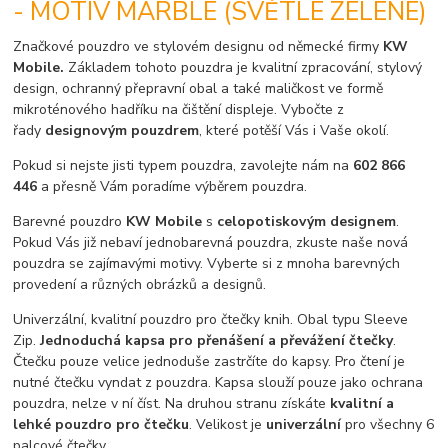
- MOTIV MARBLE (SVĚTLE ZELENÉ)
Značkové pouzdro ve stylovém designu od německé firmy
KW
Mobile.
Základem tohoto pouzdra je kvalitní zpracování, stylový
design, ochranný přepravní obal a také maličkost ve formě
mikroténového hadříku na čištění displeje. Vybočte z
řady
designovým pouzdrem
, které potěší Vás i Vaše okolí.
Pokud si nejste jisti typem pouzdra, zavolejte nám na
602 866
446
a přesně Vám poradíme výběrem pouzdra.
Barevné pouzdro
KW Mobile
s
celopotiskovým designem
.
Pokud Vás již nebaví jednobarevná pouzdra, zkuste naše nová
pouzdra se zajímavými motivy. Vyberte si z mnoha barevných
provedení a různých obrázků a designů.
Univerzální, kvalitní pouzdro pro čtečky knih. Obal typu Sleeve
Zip.
Jednoduchá kapsa pro přenášení a převážení čtečky
.
Čtečku pouze velice jednoduše zastrčíte do kapsy. Pro čtení je
nutné čtečku vyndat z pouzdra. Kapsa slouží pouze jako ochrana
pouzdra, nelze v ní číst. Na druhou stranu získáte
kvalitní a
lehké pouzdro pro čtečku
. Velikost je
univerzální
pro všechny 6
palcové čtečky.