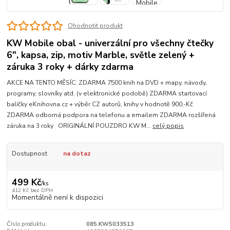
Ohodnotit produkt
KW Mobile obal - univerzální pro všechny čtečky
6", kapsa, zip, motiv Marble, světle zelený +
záruka 3 roky + dárky zdarma
AKCE NA TENTO MĚSÍC: ZDARMA 7500 knih na DVD + mapy, návody,
programy, slovníky atd. (v elektronické podobě) ZDARMA startovací
balíčky eKnihovna.cz + výběr CZ autorů, knihy v hodnotě 900,-Kč
ZDARMA odborná podpora na telefonu a emailem ZDARMA rozšířená
záruka na 3 roky ORIGINÁLNÍ POUZDRO KW M...
celý popis
Dostupnost
na dotaz
499 Kč
/
ks
412 Kč
bez DPH
Momentálně není k dispozici
Číslo produktu:
085.KW5033513