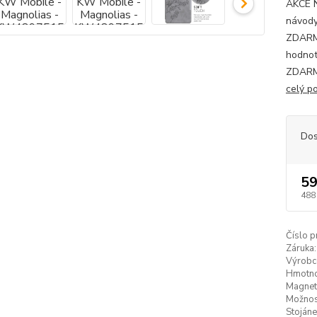
AKCE 
návody
ZDARMA
hodnot
ZDARMA
celý p
Dos
59
488
Číslo p
Záruka:
Výrobc
Hmotno
Magneti
Možnost
Stojáne