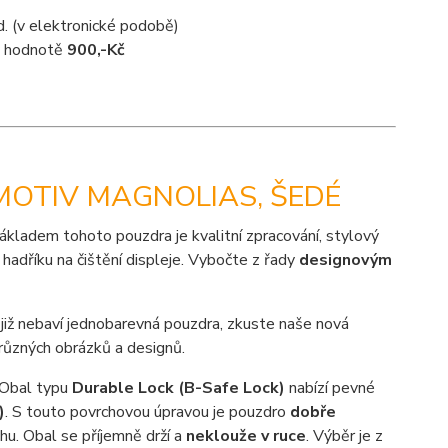
d. (v elektronické podobě)
 v hodnotě
900,-Kč
MOTIV MAGNOLIAS, ŠEDÉ
ákladem tohoto pouzdra je kvalitní zpracování, stylový
hadříku na čištění displeje. Vybočte z řady
designovým
 již nebaví jednobarevná pouzdra, zkuste naše nová
různých obrázků a designů.
 Obal typu
Durable Lock (B-Safe Lock)
nabízí pevné
)
. S touto povrchovou úpravou je pouzdro
dobře
hu. Obal se příjemně drží a
neklouže v ruce
. Výběr je z