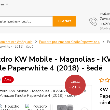
pen
Potřeb
Zavole
Hledat
+420
(Po-Ne
ouzdra pro čtečky knih
Pouzdra pro Amazon Kindle Paperwhite 4
Po
erwhite 4 (2018) - šedé
dro KW Mobile - Magnolias - 
le Paperwhite 4 (2018) - šedé
Akce
749 Kč
- 21 %
KW M
Pape
záru