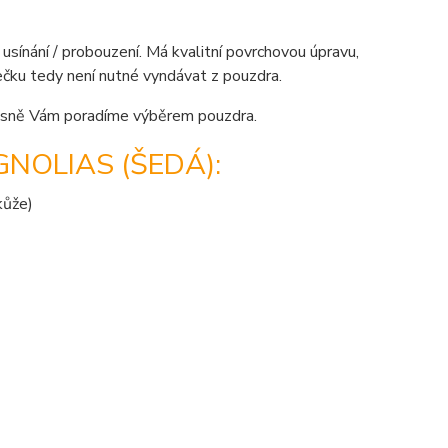
sínání / probouzení. Má kvalitní povrchovou úpravu,
tečku tedy není nutné vyndávat z pouzdra.
sně Vám poradíme výběrem pouzdra.
NOLIAS (ŠEDÁ):
kůže)