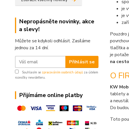
spo
je 
je 
Nepropásněte novinky, akce
zař
a slevy!
Pouzdro 
Můžete se kdykoli odhlásit. Zasíláme
povrchové
jednou za 14 dní.
tlačítka 
je potaže
na cesto
Přihlásit se
O FI
Souhlasím se
zpracováním osobních údajů
za účelem
rozesílky newsletteru.
KW Mob
tablety a
Přijímáme online platby
a neustál
Do budouc
Toto pouz