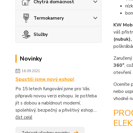
Chytrá domácnost
níz
bon
Termokamery
KW Mob
váš příst
Služby
(nubuk),
poškrábán
Novinky
Zaručený 
360°
, co
16.09.2021
otevření.
Spustili jsme nový eshop!
Oceníte 
Po 15 letech fungování jsme pro Vás
nebo uspí
připravili novou verzi eshopu. Je potřeba
vhodné na
jít s dobou a nabídnout moderní,
spolehlivý, bezpečný a přivětivý eshop....
PRO
číst celé
ELEK
Zobrazit všechny novinky