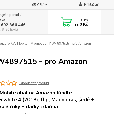
Přihlášení
CZK
ujete poradit?
jte.
0
ks
za
0 Kč
 602 866 446
, 8-20 hod.)
uzdro KW Mobile - Magnolias - KW4897515 - pro Amazon
KW4897515 - pro Amazon
Ohodnotit produkt
obile obal na Amazon Kindle
rwhite 4 (2018), flip, Magnolias, šedé +
ka 3 roky + dárky zdarma