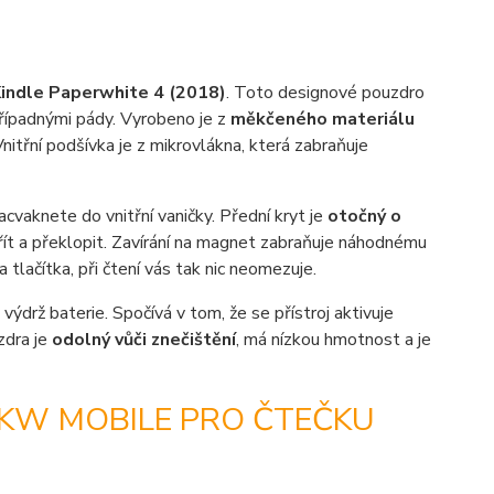
indle Paperwhite 4 (2018)
. Toto designové pouzdro
případnými pády. Vyrobeno je z
měkčeného materiálu
itřní podšívka je z mikrovlákna, která zabraňuje
cvaknete do vnitřní vaničky. Přední kryt je
otočný o
vřít a překlopit. Zavírání na magnet zabraňuje náhodnému
lačítka, při čtení vás tak nic neomezuje.
 výdrž baterie. Spočívá v tom, že se přístroj aktivuje
zdra je
odolný vůči znečištění
, má nízkou hmotnost a je
 KW MOBILE PRO ČTEČKU