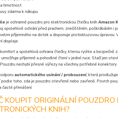
ka hmotnost
usy zdarma k nákupu
ile
je ochranné pouzdro pro elektronickou čtečku knih
Amazon K
roj spolehlivě ochrání před prachem, znečištěním, poškrábáním i 
velmi příjemného na dotek a disponuje protiskluzovou úpravou. Vn
í displeje.
komfort a spolehlivá ochrana čtečky, kterou rychle a bezpečně za
ž umožňuje příjemné a pohodlné čtení v jedné ruce. Stačí jen ote
 Pouzdru nechybí přesné výřezy na všechny potřebné konektory a t
podporu
automatického usínání / probouzení
, která prodlužuje
 podle toho, zda je pouzdro otevřené nebo zavřené. Povrch pou
 časté přenášení.
Č KOUPIT ORIGINÁLNÍ POUZDRO
TRONICKÝCH KNIH?