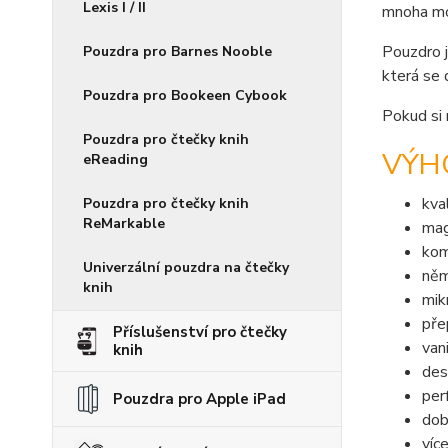
Lexis I / II
mnoha mot
Pouzdro j
Pouzdra pro Barnes Nooble
která se 
Pouzdra pro Bookeen Cybook
Pokud si 
Pouzdra pro čtečky knih
VÝH
eReading
kva
Pouzdra pro čtečky knih
ReMarkable
mag
kom
Univerzální pouzdra na čtečky
něm
knih
mik
pře
Příslušenství pro čtečky
van
knih
des
per
Pouzdra pro Apple iPad
dob
víc