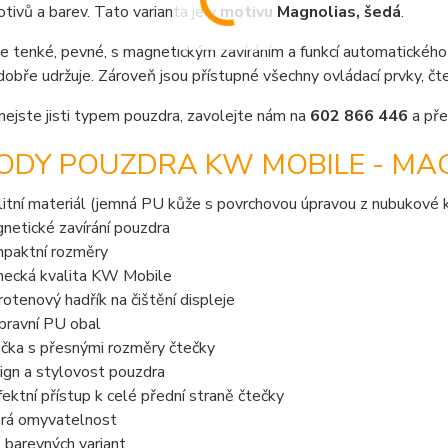
ivů a barev. Tato varianta je v
motivu Magnolias, šedá
.
e tenké, pevné, s magnetickým zavíráním a funkcí automatického u
dobře udržuje. Zároveň jsou přístupné všechny ovládací prvky, č
nejste jisti typem pouzdra, zavolejte nám na
602 866 446
a pře
ODY POUZDRA KW MOBILE - MAG
litní materiál (jemná PU kůže s povrchovou úpravou z nubukové 
netické zavírání pouzdra
paktní rozměry
ecká kvalita KW Mobile
rotenový hadřík na čištění displeje
pravní PU obal
ička s přesnými rozměry čtečky
ign a stylovost pouzdra
fektní přístup k celé přední straně čtečky
rá omyvatelnost
e barevných variant