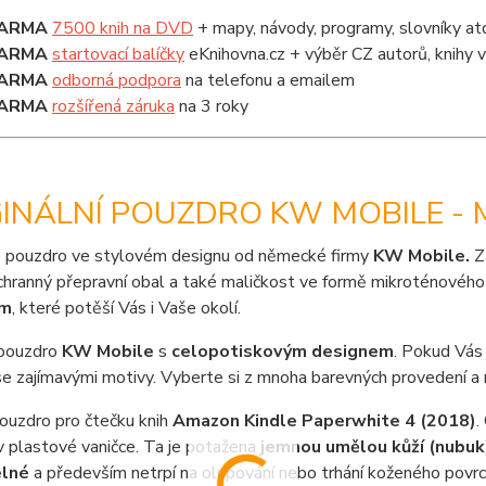
ARMA
7500 knih na DVD
+ mapy, návody, programy, slovníky at
ARMA
startovací balíčky
eKnihovna.cz + výběr CZ autorů, knihy
ARMA
odborná podpora
na telefonu a emailem
ARMA
rozšířená záruka
na 3 roky
INÁLNÍ POUZDRO KW MOBILE - 
 pouzdro ve stylovém designu od německé firmy
KW Mobile.
Z
chranný přepravní obal a také maličkost ve formě mikroténového 
em
, které potěší Vás i Vaše okolí.
pouzdro
KW Mobile
s
celopotiskovým designem
. Pokud Vás
e zajímavými motivy. Vyberte si z mnoha barevných provedení a 
pouzdro pro čtečku knih
Amazon Kindle Paperwhite 4 (2018)
.
v plastové vaničce. Ta je potažena
jemnou umělou kůží (nubuk
lné
a především netrpí na olupování nebo trhání koženého povrc