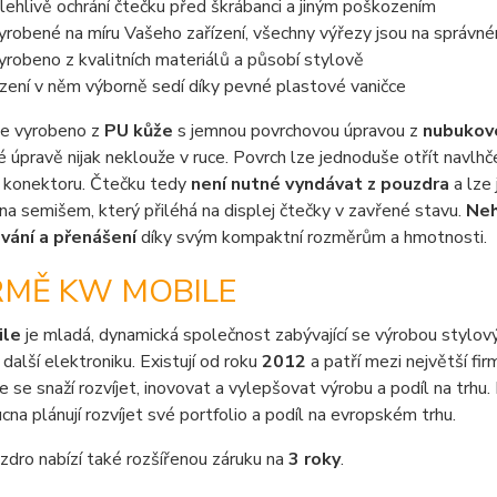
lehlivě ochrání čtečku před škrábanci a jiným poškozením
vyrobené na míru Vašeho zařízení, všechny výřezy jsou na správn
vyrobeno z kvalitních materiálů a působí stylově
ízení v něm výborně sedí díky pevné plastové vaničce
je vyrobeno z
PU kůže
s jemnou povrchovou úpravou z
nubukov
 úpravě nijak neklouže v ruce. Povrch lze jednoduše otřít navlhče
a konektoru. Čtečku tedy
není nutné vyndávat z pouzdra
a lze 
na semišem, který přiléhá na displej čtečky v zavřené stavu.
Neh
vání a přenášení
díky svým kompaktní rozměrům a hmotnosti.
RMĚ KW MOBILE
ile
je mladá, dynamická společnost zabývající se výrobou stylový
 další elektroniku. Existují od roku
2012
a patří mezi největší fi
e se snaží rozvíjet, inovovat a vylepšovat výrobu a podíl na trhu
na plánují rozvíjet své portfolio a podíl na evropském trhu.
dro nabízí také rozšířenou záruku na
3 roky
.