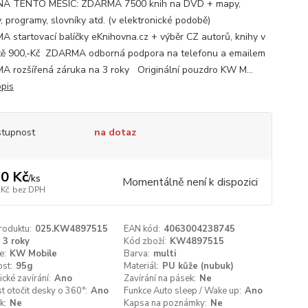
NA TENTO MĚSÍC: ZDARMA 7500 knih na DVD + mapy,
, programy, slovníky atd. (v elektronické podobě)
 startovací balíčky eKnihovna.cz + výběr CZ autorů, knihy v
ě 900,-Kč ZDARMA odborná podpora na telefonu a emailem
 rozšířená záruka na 3 roky Originální pouzdro KW M...
opis
tupnost
na dotaz
0 Kč
/
ks
Momentálně není k dispozici
 Kč
bez DPH
roduktu:
025.KW4897515
EAN kód:
4063004238745
3 roky
Kód zboží:
KW4897515
e:
KW Mobile
Barva:
multi
st:
95g
Materiál:
PU kůže (nubuk)
cké zavírání:
Ano
Zavírání na pásek:
Ne
 otočit desky o 360°:
Ano
Funkce Auto sleep / Wake up:
Ano
k:
Ne
Kapsa na poznámky:
Ne