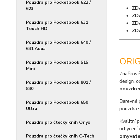
Pouzdra pro Pocketbook 622 /
ZD
623
ZD
Pouzdra pro Pocketbook 631
ZD
Touch HD
ZD
Pouzdra pro Pocketbook 640 /
641 Aqua
ORIG
Pouzdra pro Pocketbook 515
Mini
Značkové
design, o
Pouzdra pro Pocketbook 801 /
pouzdr
840
Barevné 
Pouzdra pro Pocketbook 650
pouzdra s
Ultra
Kvalitní 
Pouzdra pro čtečky knih Onyx
uchycení 
omyvate
Pouzdra pro čtečky knih C-Tech