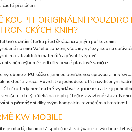
 časté přenášení.
Č KOUPIT ORIGINÁLNÍ POUZDRO
TRONICKÝCH KNIH?
lehlivě ochrání čtečku před škrábanci a jiným poškozením
vyrobené na míru Vašeho zařízení, všechny výřezy jsou na správn
vyrobeno z kvalitních materiálů a působí stylově
ízení v něm výborně sedí díky pevné plastové vaničce
je vyrobeno z
PU kůže
s jemnou povrchovou úpravou z
mikrovl
jak neklouže v ruce. Povrch lze jednoduše otřít navlhčeným hadříke
u. Čtečku tedy
není nutné vyndávat z pouzdra
a lze ji pohodlně
semišem, který přiléhá na displej čtečky v zavřené stavu.
Nehro
vání a přenášení
díky svým kompaktní rozměrům a hmotnosti.
RMĚ KW MOBILE
ile
je mladá, dynamická společnost zabývající se výrobou stylový