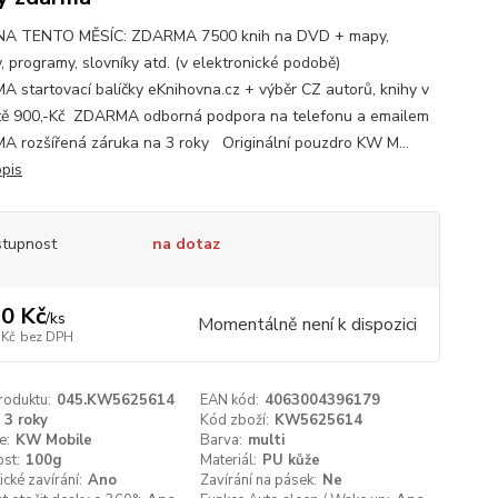
NA TENTO MĚSÍC: ZDARMA 7500 knih na DVD + mapy,
, programy, slovníky atd. (v elektronické podobě)
 startovací balíčky eKnihovna.cz + výběr CZ autorů, knihy v
ě 900,-Kč ZDARMA odborná podpora na telefonu a emailem
 rozšířená záruka na 3 roky Originální pouzdro KW M...
opis
tupnost
na dotaz
0 Kč
/
ks
Momentálně není k dispozici
 Kč
bez DPH
roduktu:
045.KW5625614
EAN kód:
4063004396179
3 roky
Kód zboží:
KW5625614
e:
KW Mobile
Barva:
multi
st:
100g
Materiál:
PU kůže
cké zavírání:
Ano
Zavírání na pásek:
Ne