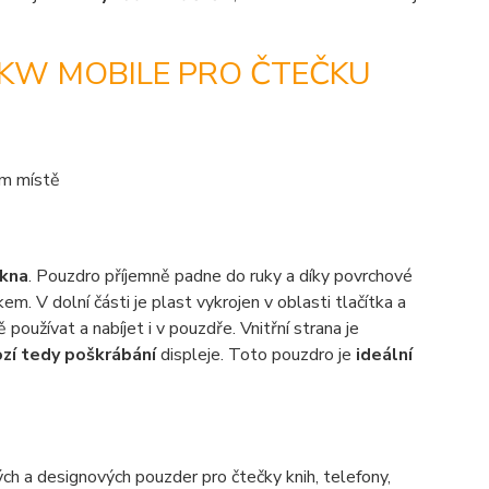
 KW MOBILE PRO ČTEČKU
ém místě
ákna
. Pouzdro příjemně padne do ruky a díky povrchové
m. V dolní části je plast vykrojen v oblasti tlačítka a
 používat a nabíjet i v pouzdře. Vnitřní strana je
zí tedy poškrábání
displeje. Toto pouzdro je
ideální
ch a designových pouzder pro čtečky knih, telefony,