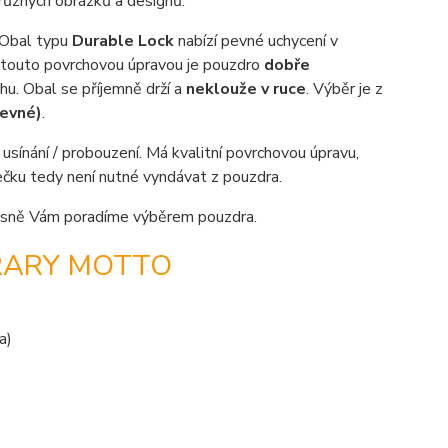
různých obrázků a designů.
 Obal typu
Durable Lock
nabízí pevné uchycení v
S touto povrchovou úpravou je pouzdro
dobře
hu. Obal se příjemně drží a
neklouže v ruce
. Výběr je z
revné)
.
sínání / probouzení. Má kvalitní povrchovou úpravu,
tečku tedy není nutné vyndávat z pouzdra.
sně Vám poradíme výběrem pouzdra.
BRARY MOTTO
a)