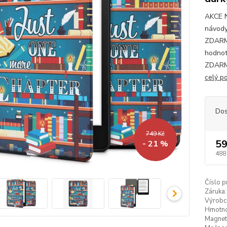
AKCE 
návody
ZDARMA
hodnot
ZDARMA
celý p
Dos
749 Kč
59
- 21 %
488
Číslo p
Záruka:
Výrobc
Hmotno
Magneti