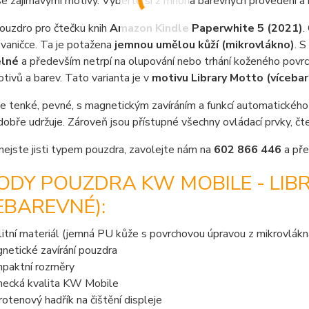
e zajímavými motivy. Vyberte si z mnoha barevných provedení a 
pouzdro pro čtečku knih
Amazon Kindle Paperwhite 5 (2021)
.
vaničce. Ta je potažena
jemnou umělou kůží (mikrovlákno)
. 
lné
a především netrpí na olupování nebo trhání koženého povrc
ivů a barev. Tato varianta je v
motivu Library Motto (víceba
e tenké, pevné, s magnetickým zavíráním a funkcí automatického u
dobře udržuje. Zároveň jsou přístupné všechny ovládací prvky, č
nejste jisti typem pouzdra, zavolejte nám na
602 866 446
a pře
ODY POUZDRA KW MOBILE - LI
EBAREVNÉ):
litní materiál (jemná PU kůže s povrchovou úpravou z mikrovlákn
netické zavírání pouzdra
paktní rozměry
ecká kvalita KW Mobile
rotenový hadřík na čištění displeje