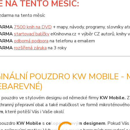
E
NA TENTO MĚSÍC:
ARMA
7500 knih na DVD
+ mapy, návody, programy, slovníky at
ARMA
startovací balíčky
eKnihovna.cz + výběr CZ autorů, knihy
ARMA
odborná podpora
na telefonu a emailem
ARMA
rozšířená záruka
na 3 roky
GINÁLNÍ POUZDRO KW MOBILE - 
EBAREVNÉ)
 pouzdro ve stylovém designu od německé firmy
KW Mobile.
Z
chranný přepravní obal a také maličkost ve formě mikroténového 
em
, které potěší Vás i Vaše okolí.
pouzdro
KW Mobile
s
celopotiskovým designem
. Pokud Vás