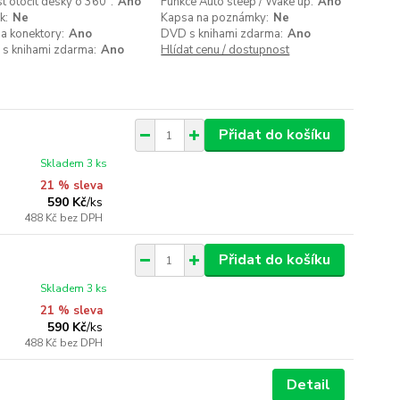
 otočit desky o 360°:
Ano
Funkce Auto sleep / Wake up:
Ano
k:
Ne
Kapsa na poznámky:
Ne
a konektory:
Ano
DVD s knihami zdarma:
Ano
 s knihami zdarma:
Ano
Hlídat cenu / dostupnost
Přidat do košíku
Skladem 3 ks
21 % sleva
590 Kč
/
ks
488 Kč
bez DPH
Přidat do košíku
Skladem 3 ks
21 % sleva
590 Kč
/
ks
488 Kč
bez DPH
Detail