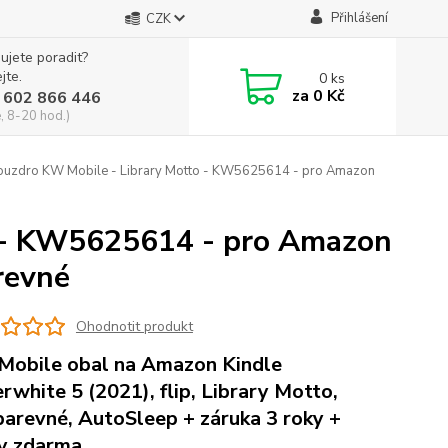
Přihlášení
CZK
ujete poradit?
jte.
0
ks
za
0 Kč
 602 866 446
, 8-20 hod.)
uzdro KW Mobile - Library Motto - KW5625614 - pro Amazon
o - KW5625614 - pro Amazon
revné
Ohodnotit produkt
obile obal na Amazon Kindle
rwhite 5 (2021), flip, Library Motto,
barevné, AutoSleep + záruka 3 roky +
y zdarma