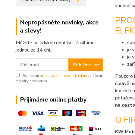
vhodné na
PRO
Nepropásněte novinky, akce
ELEK
a slevy!
spo
Můžete se kdykoli odhlásit. Zasíláme
je 
jednou za 14 dní.
je 
zař
Přihlásit se
Pouzdro 
Souhlasím se
zpracováním osobních údajů
za účelem
rozesílky newsletteru.
úpravě ni
konektor
potažena 
Přijímáme online platby
na cesto
O FI
KW Mob