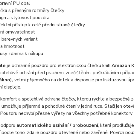
pravní PU obal
ička s přesnými rozměry čtečky
ign a stylovost pouzdra
fektní přístup k celé přední straně čtečky
rá omyvatelnost
e barevných variant
ka hmotnost
usy zdarma k nákupu
ile
je ochranné pouzdro pro elektronickou čtečku knih
Amazon K
spolehlivě ochrání před prachem, znečištěním, poškrábáním i příp
ákno),
velmi příjemného na dotek a disponuje protiskluzovou úpra
í displeje.
komfort a spolehlivá ochrana čtečky, kterou rychle a bezpečně za
ž umožňuje příjemné a pohodlné čtení v jedné ruce. Stačí jen ote
 Pouzdru nechybí přesné výřezy na všechny potřebné konektory a t
podporu
automatického usínání / probouzení
, která prodlužuje
 podle toho, zda je pouzdro otevřené nebo zavřené. Povrch pou