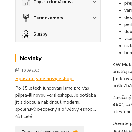
Chytrá domácnost
pře
van
des
Termokamery
per
dob
Služby
víc
níz
bon
Novinky
KW Mob
16.09.2021
přístroj 
Spustili jsme nový eshop!
(mikrovl
poškrábán
Po 15 letech fungování jsme pro Vás
připravili novou verzi eshopu. Je potřeba
Zaručený 
jít s dobou a nabídnout moderní,
360°
, co
spolehlivý, bezpečný a přivětivý eshop....
otevření.
číst celé
Oceníte 
nebo uspí
Zobrazit všechny novinky