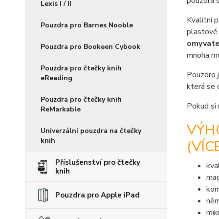
pouzdra s
Lexis I / II
Kvalitní 
Pouzdra pro Barnes Nooble
plastové 
omyvate
Pouzdra pro Bookeen Cybook
mnoha mot
Pouzdra pro čtečky knih
Pouzdro j
eReading
která se 
Pouzdra pro čtečky knih
Pokud si 
ReMarkable
VÝH
Univerzální pouzdra na čtečky
knih
(VÍC
Příslušenství pro čtečky
kva
knih
mag
kom
Pouzdra pro Apple iPad
něm
mik