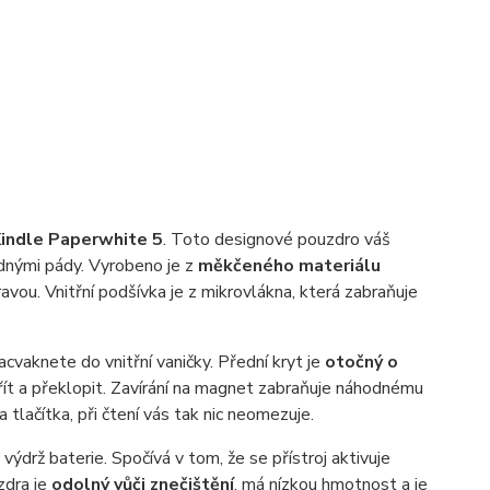
indle Paperwhite 5
. Toto designové pouzdro váš
adnými pády. Vyrobeno je z
měkčeného materiálu
vou. Vnitřní podšívka je z mikrovlákna, která zabraňuje
cvaknete do vnitřní vaničky. Přední kryt je
otočný o
vřít a překlopit. Zavírání na magnet zabraňuje náhodnému
lačítka, při čtení vás tak nic neomezuje.
 výdrž baterie. Spočívá v tom, že se přístroj aktivuje
zdra je
odolný vůči znečištění
, má nízkou hmotnost a je