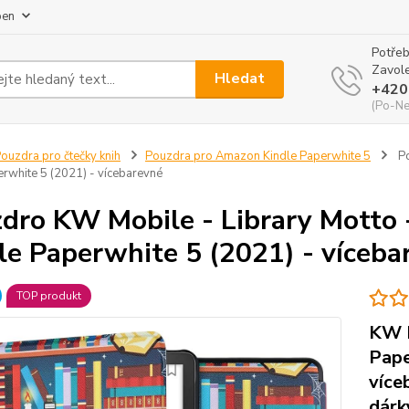
pen
Potřeb
Zavole
Hledat
+420
(Po-Ne
ouzdra pro čtečky knih
Pouzdra pro Amazon Kindle Paperwhite 5
Po
erwhite 5 (2021) - vícebarevné
dro KW Mobile - Library Mott
le Paperwhite 5 (2021) - víceba
TOP produkt
KW M
Pape
více
dárk