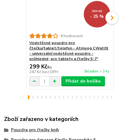
399 Kč
- 25 %
4 hodnocení
Vodotěsné pouzdro pro
Stojánek na
čtečku/tablet/telefon - Atmoog CWat01
BL01 - polo
- univerzální vodotěsné pouzdro -
tablet / tel
průhledné, pro tablety a čtečky 5-7"
299 Kč
259 Kč
/
ks
/
ks
Skladem > 3 ks
247 Kč
bez DPH
214 Kč
bez 
Přidat do košíku
Zboží zařazeno v kategoriích
Pouzdra pro čtečky knih
Pouzdra pro Amazon Kindle Paperwhite 5