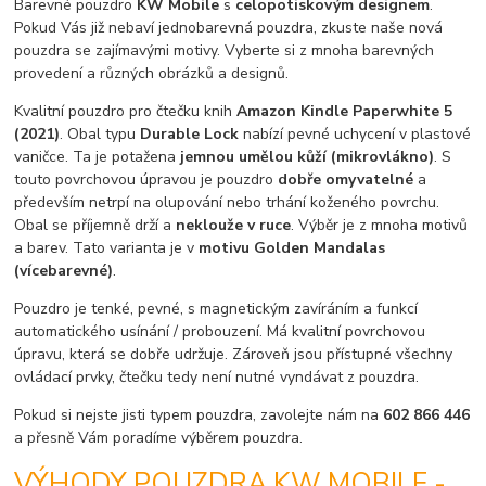
Barevné pouzdro
KW Mobile
s
celopotiskovým designem
.
Pokud Vás již nebaví jednobarevná pouzdra, zkuste naše nová
pouzdra se zajímavými motivy. Vyberte si z mnoha barevných
provedení a různých obrázků a designů.
Kvalitní pouzdro pro čtečku knih
Amazon Kindle Paperwhite 5
(2021)
. Obal typu
Durable Lock
nabízí pevné uchycení v plastové
vaničce. Ta je potažena
jemnou umělou kůží (mikrovlákno)
. S
touto povrchovou úpravou je pouzdro
dobře omyvatelné
a
především netrpí na olupování nebo trhání koženého povrchu.
Obal se příjemně drží a
neklouže v ruce
. Výběr je z mnoha motivů
a barev. Tato varianta je v
motivu Golden Mandalas
(vícebarevné)
.
Pouzdro je tenké, pevné, s magnetickým zavíráním a funkcí
automatického usínání / probouzení. Má kvalitní povrchovou
úpravu, která se dobře udržuje. Zároveň jsou přístupné všechny
ovládací prvky, čtečku tedy není nutné vyndávat z pouzdra.
Pokud si nejste jisti typem pouzdra, zavolejte nám na
602 866 446
a přesně Vám poradíme výběrem pouzdra.
VÝHODY POUZDRA KW MOBILE -