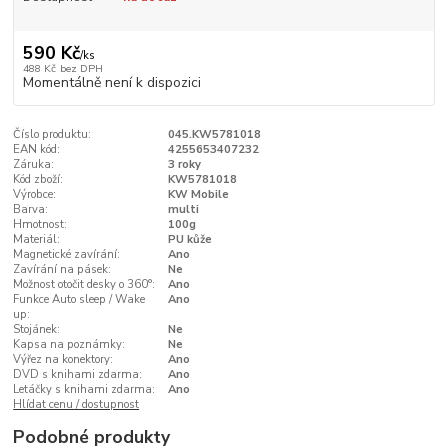
590 Kč
/
ks
488 Kč
bez DPH
Momentálně není k dispozici
Číslo produktu:
045.KW5781018
EAN kód:
4255653407232
Záruka:
3 roky
Kód zboží:
KW5781018
Výrobce:
KW Mobile
Barva:
multi
Hmotnost:
100g
Materiál:
PU kůže
Magnetické zavírání:
Ano
Zavírání na pásek:
Ne
Možnost otočit desky o 360°:
Ano
Funkce Auto sleep / Wake
Ano
up:
Stojánek:
Ne
Kapsa na poznámky:
Ne
Výřez na konektory:
Ano
DVD s knihami zdarma:
Ano
Letáčky s knihami zdarma:
Ano
Hlídat cenu / dostupnost
Podobné produkty