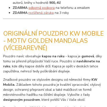
autorů, knihy v hodnotě
900,-Kč
ZDARMA
odborná podpora
na telefonu a emailem
ZDARMA
rozšířená záruka
na 3 roky
ORIGINÁLNÍ POUZDRO KW MOBILE
- MOTIV GOLDEN MANDALAS
(VÍCEBAREVNÉ)
Pouzdro navíc obvsahuje
kapsu na ruku
- kapsa je
gumová
, díky
tomu se přesně přizpůsobí Vaší ruce. Pouzdro si
navléknete na
ruku
, kde díky kapse dobře drží. Kapsa je opět v deskách lehce
zapuštěna, nehrozí tedy poškrábání displeje.
Značkové pouzdro ve stylovém designu od německé firmy
KW
Mobile.
Základem tohoto pouzdra je kvalitní zpracování, stylový
design, ochranný přepravní obal a také maličkost ve formě
mikroténového hadříku na čištění displeje. Vybočte z řady
designovým pouzdrem
, které potěší Vás i Vaše okolí.