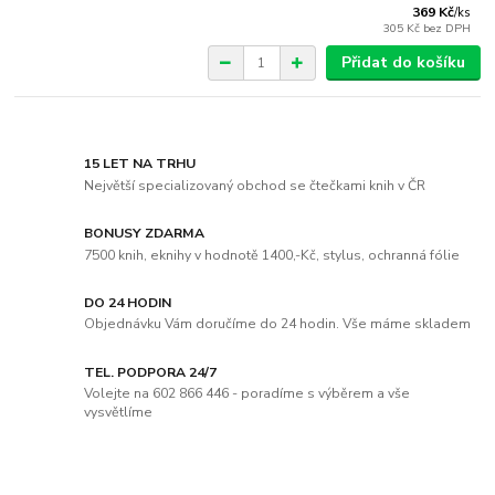
369 Kč
/
ks
305 Kč
bez DPH
Přidat do košíku
15 LET NA TRHU
Největší specializovaný obchod se čtečkami knih v ČR
BONUSY ZDARMA
7500 knih, eknihy v hodnotě 1400,-Kč, stylus, ochranná fólie
DO 24 HODIN
Objednávku Vám doručíme do 24 hodin. Vše máme skladem
TEL. PODPORA 24/7
Volejte na 602 866 446 - poradíme s výběrem a vše
vysvětlíme