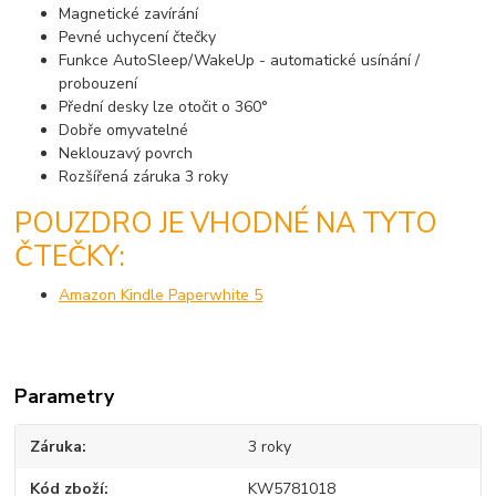
Magnetické zavírání
Pevné uchycení čtečky
Funkce AutoSleep/WakeUp - automatické usínání /
probouzení
Přední desky lze otočit o 360°
Dobře omyvatelné
Neklouzavý povrch
Rozšířená záruka 3 roky
POUZDRO JE VHODNÉ NA TYTO
ČTEČKY:
Amazon Kindle Paperwhite 5
Parametry
Záruka
3 roky
Kód zboží
KW5781018