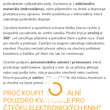
poškrábáním i případnými pády. Vyrobeno je z
měkčeného
materiálu (mikrovlákno),
velmi příjemného na dotek a disponuje
protiskluzovou úpravou. Vnitřní podšívka je z mikrovlákna, která
zabraňuje poškrábání displeje.
Zaručený komfort a spolehlivá ochrana čtečky, kterou rychle a
bezpečně zacvaknete do vnitřní vaničky. Přední kryt je
otočný o
360°
, což umožňuje příjemné a pohodlné čtení v jedné ruce. Stačí
jen otevřít a překlopit. Zavírání na magnet zabraňuje náhodnému
otevření. Pouzdru nechybí přesné výřezy na všechny potřebné
konektory a tlačítka, při čtení vás tak nic neomezuje.
Oceníte podporu
automatického usínání / probouzení
, která
prodlužuje výdrž baterie. Spočívá v tom, že se přístroj aktivuje
nebo uspí podle toho, zda je pouzdro otevřené nebo zavřené.
Povrch pouzdra je
odolný vůči znečištění
, má nízkou hmotnost a
je vhodné na časté přenášení.
PROČ KOUPIT ORIGINÁLNÍ
POUZDRO KW MOBILE PRO
ČTEČKU ELEKTRONICKÝCH KNIH?