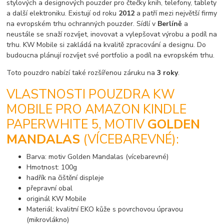
stylových a designových pouzder pro čtečky knih, telefony, tablety
a další elektroniku. Existují od roku
2012
a patří mezi největší firmy
na evropském trhu ochranných pouzder. Sídlí v
Berlíně
a
neustále se snaží rozvíjet, inovovat a vylepšovat výrobu a podíl na
trhu. KW Mobile si zakládá na kvalitě zpracování a designu. Do
budoucna plánují rozvíjet své portfolio a podíl na evropském trhu.
Toto pouzdro nabízí také rozšířenou záruku na
3 roky
.
VLASTNOSTI POUZDRA KW
MOBILE PRO AMAZON KINDLE
PAPERWHITE 5, MOTIV
GOLDEN
MANDALAS
(VÍCEBAREVNÉ):
Barva: motiv Golden Mandalas (vícebarevné)
Hmotnost: 100g
hadřík na čištění displeje
přepravní obal
originál KW Mobile
Materiál: kvalitní EKO kůže s povrchovou úpravou
(mikrovlákno)