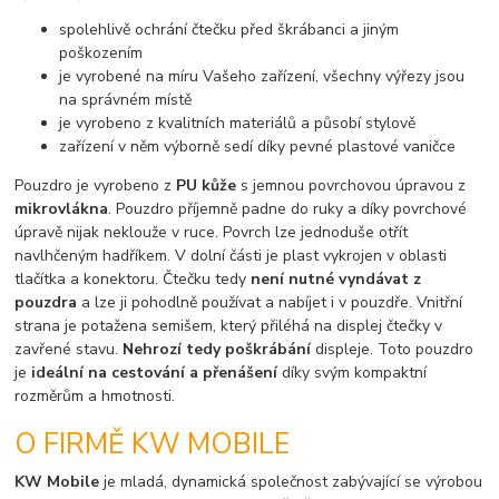
spolehlivě ochrání čtečku před škrábanci a jiným
poškozením
je vyrobené na míru Vašeho zařízení, všechny výřezy jsou
na správném místě
je vyrobeno z kvalitních materiálů a působí stylově
zařízení v něm výborně sedí díky pevné plastové vaničce
Pouzdro je vyrobeno z
PU kůže
s jemnou povrchovou úpravou z
mikrovlákna
. Pouzdro příjemně padne do ruky a díky povrchové
úpravě nijak neklouže v ruce. Povrch lze jednoduše otřít
navlhčeným hadříkem. V dolní části je plast vykrojen v oblasti
tlačítka a konektoru. Čtečku tedy
není nutné vyndávat z
pouzdra
a lze ji pohodlně používat a nabíjet i v pouzdře. Vnitřní
strana je potažena semišem, který přiléhá na displej čtečky v
zavřené stavu.
Nehrozí tedy poškrábání
displeje. Toto pouzdro
je
ideální na cestování a přenášení
díky svým kompaktní
rozměrům a hmotnosti.
O FIRMĚ KW MOBILE
KW Mobile
je mladá, dynamická společnost zabývající se výrobou