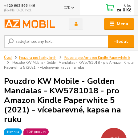
0
ks
+420 602 866 446
CZK
za
0 Kč
(Po-Ne, 8-20 hod.)
Menu
Hledat
Úvod
Pouzdra pro čtečky knih
Pouzdra pro Amazon Kindle Paperwhite 5
Pouzdro KW Mobile - Golden Mandalas - KW5781018 - pro Amazon Kindle
Paperwhite 5 (2021) - vícebarevné, kapsa na ruku
Pouzdro KW Mobile - Golden
Mandalas - KW5781018 - pro
Amazon Kindle Paperwhite 5
(2021) - vícebarevné, kapsa na
ruku
Novinka
TOP produkt
749 Kč