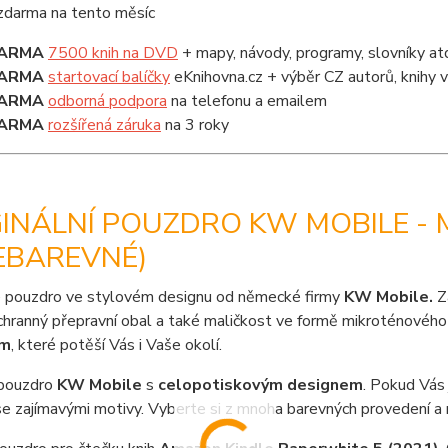
ARMA
7500 knih na DVD
+ mapy, návody, programy, slovníky at
ARMA
startovací balíčky
eKnihovna.cz + výběr CZ autorů, knihy
ARMA
odborná podpora
na telefonu a emailem
ARMA
rozšířená záruka
na 3 roky
GINÁLNÍ POUZDRO KW MOBILE -
EBAREVNÉ)
 pouzdro ve stylovém designu od německé firmy
KW Mobile.
Z
chranný přepravní obal a také maličkost ve formě mikroténového 
em
, které potěší Vás i Vaše okolí.
pouzdro
KW Mobile
s
celopotiskovým designem
. Pokud Vás
e zajímavými motivy. Vyberte si z mnoha barevných provedení a 