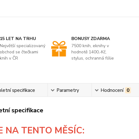
15 LET NA TRHU
BONUSY ZDARMA
Největší specializovaný
7500 knih, eknihy v
obchod se čtečkami
hodnotě 1400,-Kč,
knih v ČR
stylus, ochranná fólie
etní specifikace
Parametry
Hodnocení
0
tní specifikace
E
NA TENTO MĚSÍC: