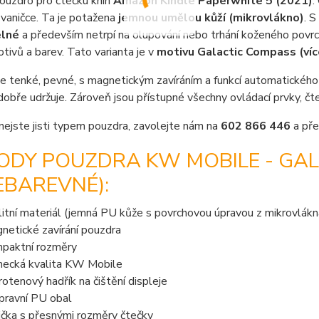
pouzdro pro čtečku knih
Amazon Kindle Paperwhite 5 (2021)
.
vaničce. Ta je potažena
jemnou umělou kůží (mikrovlákno)
. 
lné
a především netrpí na olupování nebo trhání koženého povrc
ivů a barev. Tato varianta je v
motivu Galactic Compass (ví
e tenké, pevné, s magnetickým zavíráním a funkcí automatického u
dobře udržuje. Zároveň jsou přístupné všechny ovládací prvky, č
nejste jisti typem pouzdra, zavolejte nám na
602 866 446
a pře
ODY POUZDRA KW MOBILE - GA
EBAREVNÉ):
litní materiál (jemná PU kůže s povrchovou úpravou z mikrovlákn
netické zavírání pouzdra
paktní rozměry
ecká kvalita KW Mobile
rotenový hadřík na čištění displeje
pravní PU obal
ička s přesnými rozměry čtečky