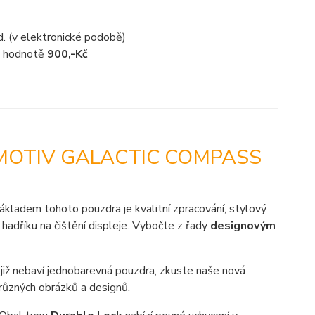
d. (v elektronické podobě)
 v hodnotě
900,-Kč
 MOTIV GALACTIC COMPASS
ákladem tohoto pouzdra je kvalitní zpracování, stylový
hadříku na čištění displeje. Vybočte z řady
designovým
 již nebaví jednobarevná pouzdra, zkuste naše nová
různých obrázků a designů.