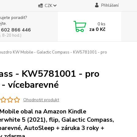
Přihlášení
CZK
ujete poradit?
jte.
0
ks
za
0 Kč
 602 866 446
, 8-20 hod.)
uzdro KW Mobile - Galactic Compass - KW5781001 - pro
ass - KW5781001 - pro
- vícebarevné
Ohodnotit produkt
obile obal na Amazon Kindle
rwhite 5 (2021), flip, Galactic Compass,
barevné, AutoSleep + záruka 3 roky +
y zdarma