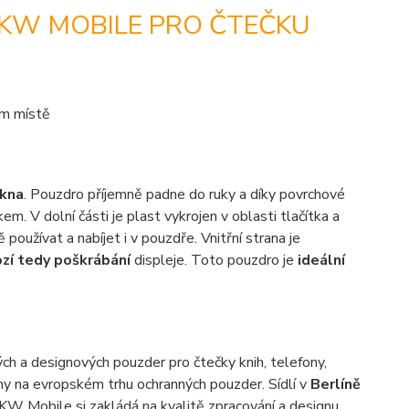
 KW MOBILE PRO ČTEČKU
ém místě
ákna
. Pouzdro příjemně padne do ruky a díky povrchové
m. V dolní části je plast vykrojen v oblasti tlačítka a
 používat a nabíjet i v pouzdře. Vnitřní strana je
zí tedy poškrábání
displeje. Toto pouzdro je
ideální
ch a designových pouzder pro čtečky knih, telefony,
rmy na evropském trhu ochranných pouzder. Sídlí v
Berlíně
. KW Mobile si zakládá na kvalitě zpracování a designu.