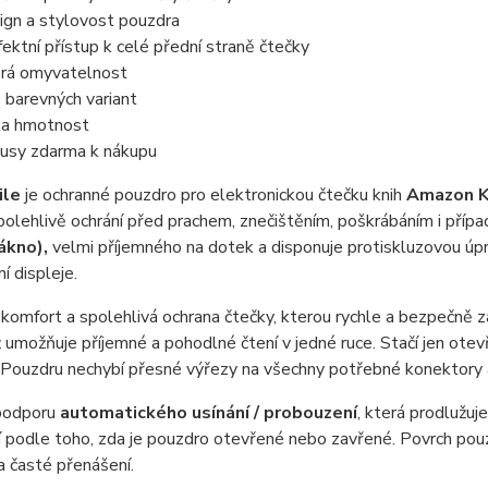
ign a stylovost pouzdra
fektní přístup k celé přední straně čtečky
rá omyvatelnost
e barevných variant
ka hmotnost
usy zdarma k nákupu
ile
je ochranné pouzdro pro elektronickou čtečku knih
Amazon K
spolehlivě ochrání před prachem, znečištěním, poškrábáním i příp
ákno),
velmi příjemného na dotek a disponuje protiskluzovou úpra
í displeje.
komfort a spolehlivá ochrana čtečky, kterou rychle a bezpečně za
ž umožňuje příjemné a pohodlné čtení v jedné ruce. Stačí jen ote
 Pouzdru nechybí přesné výřezy na všechny potřebné konektory a t
podporu
automatického usínání / probouzení
, která prodlužuje
 podle toho, zda je pouzdro otevřené nebo zavřené. Povrch pou
 časté přenášení.