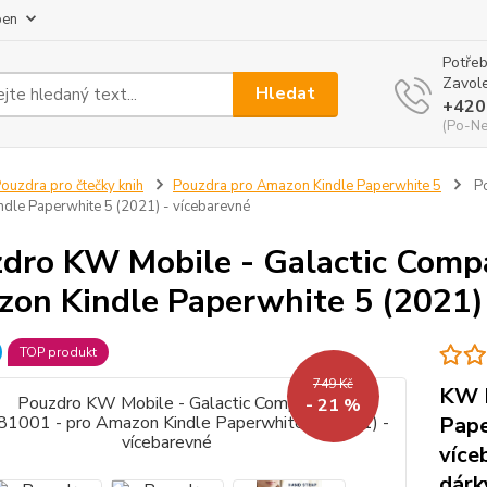
pen
Potřeb
Zavole
Hledat
+420
(Po-Ne
ouzdra pro čtečky knih
Pouzdra pro Amazon Kindle Paperwhite 5
Po
dle Paperwhite 5 (2021) - vícebarevné
dro KW Mobile - Galactic Comp
on Kindle Paperwhite 5 (2021) 
TOP produkt
749 Kč
KW M
- 21 %
Pape
více
dárk