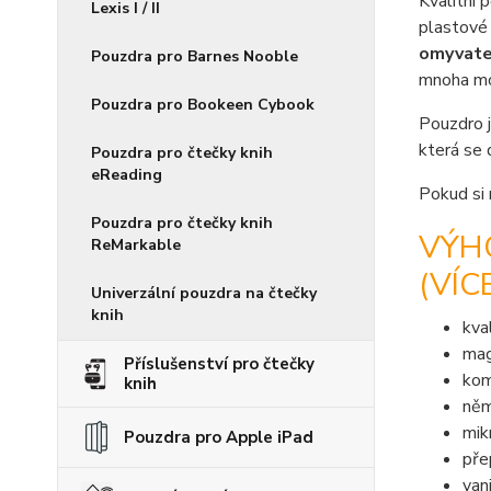
Kvalitní 
Lexis I / II
plastové 
omyvate
Pouzdra pro Barnes Nooble
mnoha mot
Pouzdra pro Bookeen Cybook
Pouzdro j
která se 
Pouzdra pro čtečky knih
eReading
Pokud si 
Pouzdra pro čtečky knih
VÝH
ReMarkable
(VÍC
Univerzální pouzdra na čtečky
knih
kva
mag
Příslušenství pro čtečky
kom
knih
něm
mik
Pouzdra pro Apple iPad
pře
van