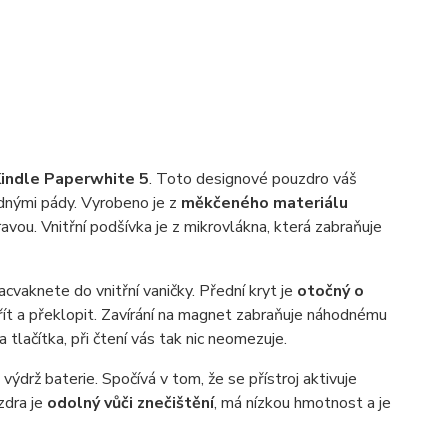
indle Paperwhite 5
. Toto designové pouzdro váš
adnými pády. Vyrobeno je z
měkčeného materiálu
vou. Vnitřní podšívka je z mikrovlákna, která zabraňuje
cvaknete do vnitřní vaničky. Přední kryt je
otočný o
vřít a překlopit. Zavírání na magnet zabraňuje náhodnému
lačítka, při čtení vás tak nic neomezuje.
 výdrž baterie. Spočívá v tom, že se přístroj aktivuje
zdra je
odolný vůči znečištění
, má nízkou hmotnost a je