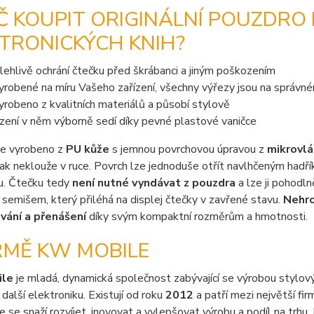
Č KOUPIT ORIGINÁLNÍ POUZDRO
TRONICKÝCH KNIH?
lehlivě ochrání čtečku před škrábanci a jiným poškozením
vyrobené na míru Vašeho zařízení, všechny výřezy jsou na správn
vyrobeno z kvalitních materiálů a působí stylově
ízení v něm výborně sedí díky pevné plastové vaničce
je vyrobeno z
PU kůže
s jemnou povrchovou úpravou z
mikrovl
jak neklouže v ruce. Povrch lze jednoduše otřít navlhčeným hadříke
u. Čtečku tedy
není nutné vyndávat z pouzdra
a lze ji pohodlně
semišem, který přiléhá na displej čtečky v zavřené stavu.
Nehro
vání a přenášení
díky svým kompaktní rozměrům a hmotnosti.
RMĚ KW MOBILE
ile
je mladá, dynamická společnost zabývající se výrobou stylový
 další elektroniku. Existují od roku
2012
a patří mezi největší fi
e se snaží rozvíjet, inovovat a vylepšovat výrobu a podíl na trhu