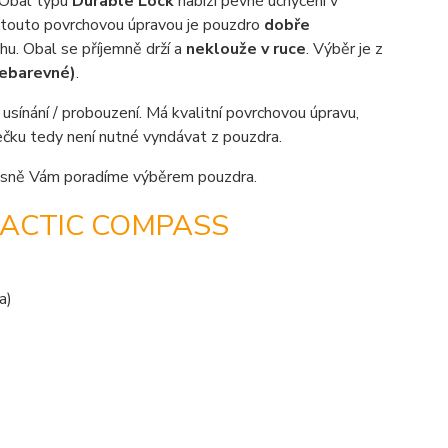
 Obal typu
Durable Lock
nabízí pevné uchycení v
S touto povrchovou úpravou je pouzdro
dobře
hu. Obal se příjemně drží a
neklouže v ruce
. Výběr je z
cebarevné)
.
sínání / probouzení. Má kvalitní povrchovou úpravu,
tečku tedy není nutné vyndávat z pouzdra.
sně Vám poradíme výběrem pouzdra.
LACTIC COMPASS
a)