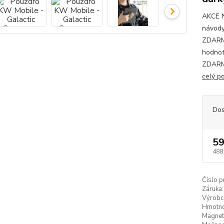
AKCE 
návody
ZDARMA
hodnot
ZDARMA
celý p
Dos
59
488
Číslo p
Záruka:
Výrobc
Hmotno
Magneti