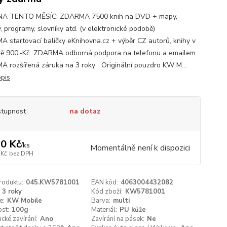
NA TENTO MĚSÍC: ZDARMA 7500 knih na DVD + mapy,
, programy, slovníky atd. (v elektronické podobě)
 startovací balíčky eKnihovna.cz + výběr CZ autorů, knihy v
ě 900,-Kč ZDARMA odborná podpora na telefonu a emailem
 rozšířená záruka na 3 roky Originální pouzdro KW M...
opis
tupnost
na dotaz
0 Kč
/
ks
Momentálně není k dispozici
 Kč
bez DPH
roduktu:
045.KW5781001
EAN kód:
4063004432082
3 roky
Kód zboží:
KW5781001
e:
KW Mobile
Barva:
multi
st:
100g
Materiál:
PU kůže
cké zavírání:
Ano
Zavírání na pásek:
Ne