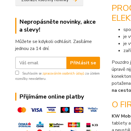
PRO
ELEK
Nepropásněte novinky, akce
a slevy!
spo
je 
Můžete se kdykoli odhlásit. Zasíláme
je 
jednou za 14 dní.
zař
Pouzdro 
Přihlásit se
úpravě ni
Souhlasím se
zpracováním osobních údajů
za účelem
konektor
rozesílky newsletteru.
potažena 
na cesto
Přijímáme online platby
O FI
KW Mob
tablety a
a neustál