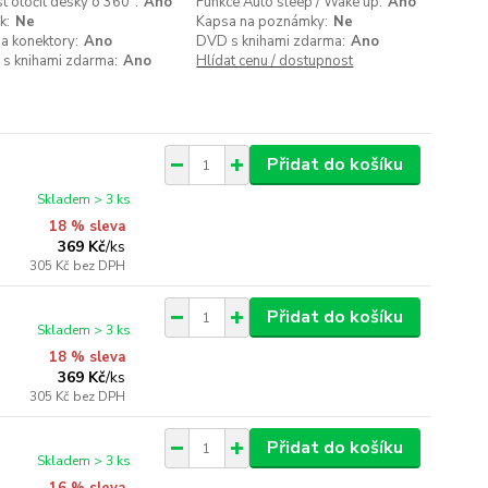
 otočit desky o 360°:
Ano
Funkce Auto sleep / Wake up:
Ano
k:
Ne
Kapsa na poznámky:
Ne
a konektory:
Ano
DVD s knihami zdarma:
Ano
 s knihami zdarma:
Ano
Hlídat cenu / dostupnost
Přidat do košíku
Skladem > 3 ks
18 % sleva
369 Kč
/
ks
305 Kč
bez DPH
Přidat do košíku
Skladem > 3 ks
18 % sleva
369 Kč
/
ks
305 Kč
bez DPH
Přidat do košíku
Skladem > 3 ks