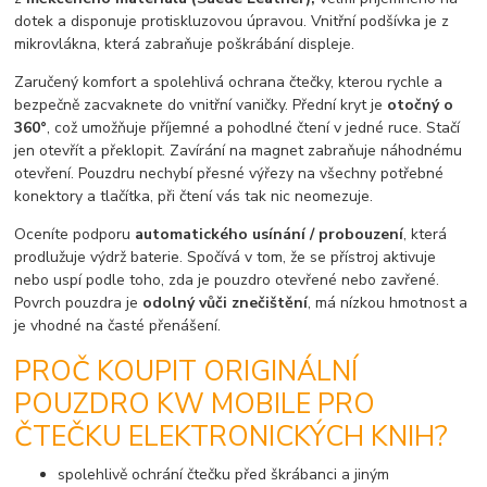
dotek a disponuje protiskluzovou úpravou. Vnitřní podšívka je z
mikrovlákna, která zabraňuje poškrábání displeje.
Zaručený komfort a spolehlivá ochrana čtečky, kterou rychle a
bezpečně zacvaknete do vnitřní vaničky. Přední kryt je
otočný o
360°
, což umožňuje příjemné a pohodlné čtení v jedné ruce. Stačí
jen otevřít a překlopit. Zavírání na magnet zabraňuje náhodnému
otevření. Pouzdru nechybí přesné výřezy na všechny potřebné
konektory a tlačítka, při čtení vás tak nic neomezuje.
Oceníte podporu
automatického usínání / probouzení
, která
prodlužuje výdrž baterie. Spočívá v tom, že se přístroj aktivuje
nebo uspí podle toho, zda je pouzdro otevřené nebo zavřené.
Povrch pouzdra je
odolný vůči znečištění
, má nízkou hmotnost a
je vhodné na časté přenášení.
PROČ KOUPIT ORIGINÁLNÍ
POUZDRO KW MOBILE PRO
ČTEČKU ELEKTRONICKÝCH KNIH?
spolehlivě ochrání čtečku před škrábanci a jiným