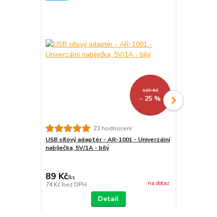
119 Kč
- 25 %
23 hodnocení
USB síťový adaptér - AR-1001 - Univerzální
ARMORI Zipp
nabíječka, 5V/1A - bílý
- Univerzáln
textilní, zip
89 Kč
439 Kč
/
ks
/
ks
na dotaz
74 Kč
bez DPH
363 Kč
bez 
Detail