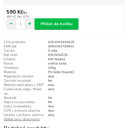
590 Kč
/
ks
488 Kč
bez DPH
Přidat do košíku
Číslo produktu:
025.KW3434525
EAN kód:
4054304739841
Záruka:
3 roky
Kód zboží:
KW3434525
Výrobce:
KW Mobile
Barva:
světle šedá
Hmotnost:
105g
Materiál:
PU kůže (Suede)
Magnetické zavírání:
Ano
Zavírání na pásek:
Ne
Možnost otočit desky o 360°:
Ano
Funkce Auto sleep / Wake
Ano
up:
Stojánek:
Ne
Kapsa na poznámky:
Ne
Výřez na konektory:
Ano
DVD s knihami zdarma:
Ano
Letáčky s knihami zdarma:
Ano
Hlídat cenu / dostupnost