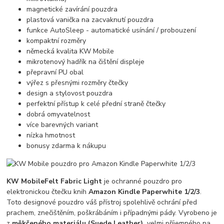
magnetické zavírání pouzdra
plastová vanička na zacvaknutí pouzdra
funkce AutoSleep - automatické usínání / probouzení
kompaktní rozměry
německá kvalita KW Mobile
mikrotenový hadřík na čištění displeje
přepravní PU obal
výřez s přesnými rozměry čtečky
design a stylovost pouzdra
perfektní přístup k celé přední straně čtečky
dobrá omyvatelnost
více barevných variant
nízka hmotnost
bonusy zdarma k nákupu
KW Mobile
Felt Fabric Light
je ochranné pouzdro pro
elektronickou čtečku knih
Amazon Kindle Paperwhite 1/2/3
.
Toto designové pouzdro váš přístroj spolehlivě ochrání před
prachem, znečištěním, poškrábáním i případnými pády. Vyrobeno je
z
měkčeného materiálu (Suede Leather),
velmi příjemného na