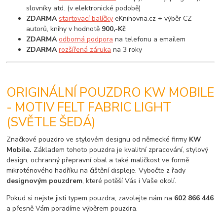
slovníky atd. (v elektronické podobě)
ZDARMA
startovací balíčky
eKnihovna.cz + výběr CZ
autorů, knihy v hodnotě
900,-Kč
ZDARMA
odborná podpora
na telefonu a emailem
ZDARMA
rozšířená záruka
na 3 roky
ORIGINÁLNÍ POUZDRO KW MOBILE
- MOTIV FELT FABRIC LIGHT
(SVĚTLE ŠEDÁ)
Značkové pouzdro ve stylovém designu od německé firmy
KW
Mobile.
Základem tohoto pouzdra je kvalitní zpracování, stylový
design, ochranný přepravní obal a také maličkost ve formě
mikroténového hadříku na čištění displeje. Vybočte z řady
designovým pouzdrem
, které potěší Vás i Vaše okolí.
Pokud si nejste jisti typem pouzdra, zavolejte nám na
602 866 446
a přesně Vám poradíme výběrem pouzdra.