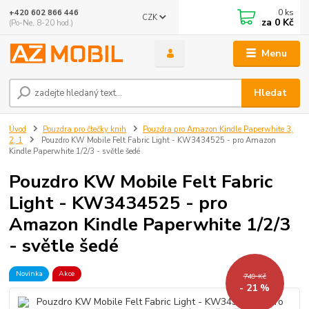
0
ks
+420 602 866 446
CZK
za
0 Kč
(Po-Ne, 8-20 hod.)
Menu
Hledat
Úvod
Pouzdra pro čtečky knih
Pouzdra pro Amazon Kindle Paperwhite 3,
2, 1
Pouzdro KW Mobile Felt Fabric Light - KW3434525 - pro Amazon
Kindle Paperwhite 1/2/3 - světle šedé
Pouzdro KW Mobile Felt Fabric
Light - KW3434525 - pro
Amazon Kindle Paperwhite 1/2/3
- světle šedé
Novinka
Akce
749 Kč
- 21 %