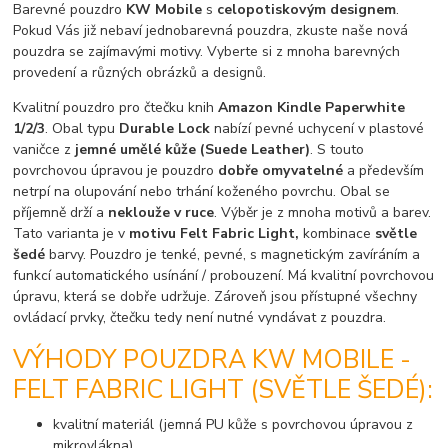
Barevné pouzdro
KW Mobile
s
celopotiskovým designem
.
Pokud Vás již nebaví jednobarevná pouzdra, zkuste naše nová
pouzdra se zajímavými motivy. Vyberte si z mnoha barevných
provedení a různých obrázků a designů.
Kvalitní pouzdro pro čtečku knih
Amazon Kindle Paperwhite
1/2/3
. Obal typu
Durable Lock
nabízí pevné uchycení v plastové
vaničce z
jemné umělé kůže (Suede Leather)
. S touto
povrchovou úpravou je pouzdro
dobře omyvatelné
a především
netrpí na olupování nebo trhání koženého povrchu. Obal se
příjemně drží a
neklouže v ruce
. Výběr je z mnoha motivů a barev.
Tato varianta je v
motivu Felt Fabric Light,
kombinace
světle
šedé
barvy. Pouzdro je tenké, pevné, s magnetickým zavíráním a
funkcí automatického usínání / probouzení. Má kvalitní povrchovou
úpravu, která se dobře udržuje. Zároveň jsou přístupné všechny
ovládací prvky, čtečku tedy není nutné vyndávat z pouzdra.
VÝHODY POUZDRA KW MOBILE -
FELT FABRIC LIGHT (SVĚTLE ŠEDÉ):
kvalitní materiál (jemná PU kůže s povrchovou úpravou z
mikrovlákna)