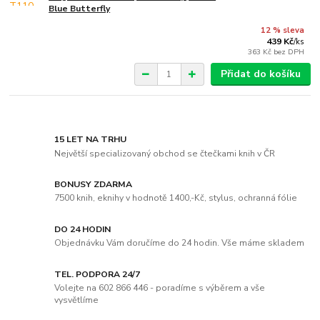
Blue Butterfly
12 % sleva
439 Kč
/
ks
363 Kč
bez DPH
Přidat do košíku
15 LET NA TRHU
Největší specializovaný obchod se čtečkami knih v ČR
BONUSY ZDARMA
7500 knih, eknihy v hodnotě 1400,-Kč, stylus, ochranná fólie
DO 24 HODIN
Objednávku Vám doručíme do 24 hodin. Vše máme skladem
TEL. PODPORA 24/7
Volejte na 602 866 446 - poradíme s výběrem a vše
vysvětlíme