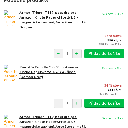
Podobné produkty
Armori Trimer T117, pouzdro pro
Skladem > 3 ks
Amazon Kindle Paperwhite 1/2/3 -
magnetické zavírání, AutoSleep, motiv
Dragon
12 % sleva
439 Kč
/
ks
363 Kč
bez DPH
Přidat do košíku
Pouzdro Benello SK-03 na Amazon
Skladem > 3 ks
Kindle Paperwhite 1/2/3/4 - šedé
(Demon Grey)
34 % sleva
390 Kč
/
ks
322 Kč
bez DPH
Přidat do košíku
Armori Trimer T110, pouzdro pro
Skladem > 3 ks
Amazon Kindle Paperwhite 1/2/3 -
magnetické zavírání, AutoSleep, motiv