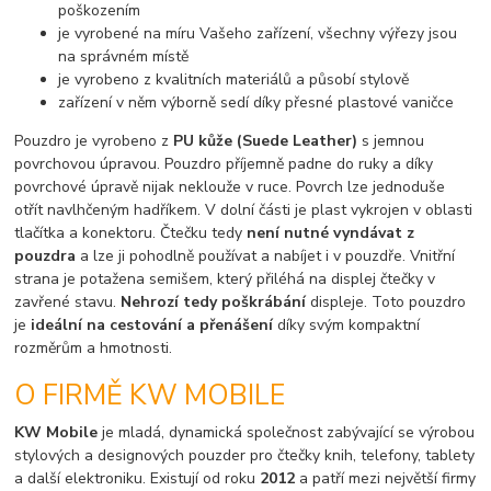
poškozením
je vyrobené na míru Vašeho zařízení, všechny výřezy jsou
na správném místě
je vyrobeno z kvalitních materiálů a působí stylově
zařízení v něm výborně sedí díky přesné plastové vaničce
Pouzdro je vyrobeno z
PU kůže (Suede Leather)
s jemnou
povrchovou úpravou. Pouzdro příjemně padne do ruky a díky
povrchové úpravě nijak neklouže v ruce. Povrch lze jednoduše
otřít navlhčeným hadříkem. V dolní části je plast vykrojen v oblasti
tlačítka a konektoru. Čtečku tedy
není nutné vyndávat z
pouzdra
a lze ji pohodlně používat a nabíjet i v pouzdře. Vnitřní
strana je potažena semišem, který přiléhá na displej čtečky v
zavřené stavu.
Nehrozí tedy poškrábání
displeje. Toto pouzdro
je
ideální na cestování a přenášení
díky svým kompaktní
rozměrům a hmotnosti.
O FIRMĚ KW MOBILE
KW Mobile
je mladá, dynamická společnost zabývající se výrobou
stylových a designových pouzder pro čtečky knih, telefony, tablety
a další elektroniku. Existují od roku
2012
a patří mezi největší firmy