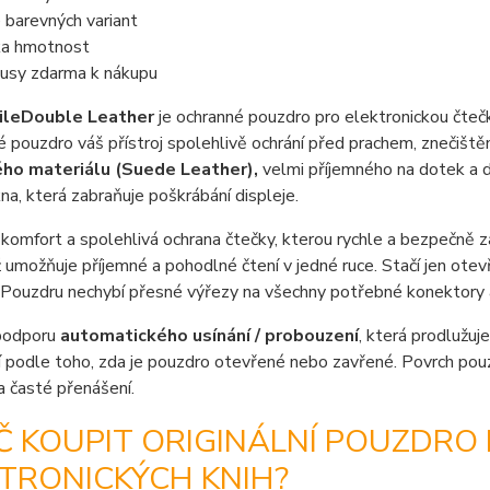
e barevných variant
ka hmotnost
usy zdarma k nákupu
ile
Double Leather
je ochranné pouzdro pro elektronickou čteč
 pouzdro váš přístroj spolehlivě ochrání před prachem, znečiště
ho materiálu (Suede Leather),
velmi příjemného na dotek a di
na, která zabraňuje poškrábání displeje.
komfort a spolehlivá ochrana čtečky, kterou rychle a bezpečně z
ž umožňuje příjemné a pohodlné čtení v jedné ruce. Stačí jen ote
 Pouzdru nechybí přesné výřezy na všechny potřebné konektory a t
podporu
automatického usínání / probouzení
, která prodlužuje
 podle toho, zda je pouzdro otevřené nebo zavřené. Povrch pou
 časté přenášení.
Č KOUPIT ORIGINÁLNÍ POUZDRO
TRONICKÝCH KNIH?