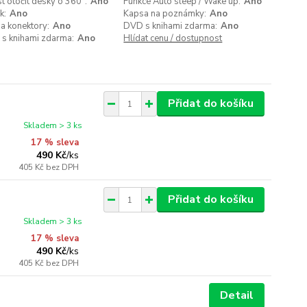
 otočit desky o 360°:
Ano
Funkce Auto sleep / Wake up:
Ano
k:
Ano
Kapsa na poznámky:
Ano
a konektory:
Ano
DVD s knihami zdarma:
Ano
 s knihami zdarma:
Ano
Hlídat cenu / dostupnost
Přidat do košíku
Skladem > 3 ks
17 % sleva
490 Kč
/
ks
405 Kč
bez DPH
Přidat do košíku
Skladem > 3 ks
17 % sleva
490 Kč
/
ks
405 Kč
bez DPH
Detail