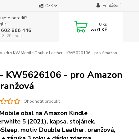
Přihlášení
CZK
ujete poradit?
jte.
0
ks
za
0 Kč
 602 866 446
, 8-20 hod.)
uzdro KW Mobile Double Leather - KW5626106 - pro Amazon
 - KW5626106 - pro Amazon
oranžová
Ohodnotit produkt
obile obal na Amazon Kindle
rwhite 5 (2021), kapsa, stojánek,
Sleep, motiv Double Leather, oranžová,
 + záruka 3 roky + dárky zdarma