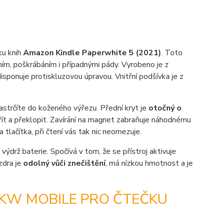
ku knih
Amazon Kindle Paperwhite 5 (2021)
. Toto
ním, poškrábáním i případnými pády. Vyrobeno je z
sponuje protiskluzovou úpravou. Vnitřní podšívka je z
astrčíte do koženého výřezu. Přední kryt je
otočný o
vřít a překlopit. Zavírání na magnet zabraňuje náhodnému
lačítka, při čtení vás tak nic neomezuje.
 výdrž baterie. Spočívá v tom, že se přístroj aktivuje
zdra je
odolný vůči znečištění
, má nízkou hmotnost a je
 KW MOBILE PRO ČTEČKU