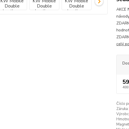
AKCE 
návody
ZDARMA
hodnot
ZDARMA
celý p
Dos
59
488
Číslo p
Záruka:
Výrobc
Hmotno
Magneti