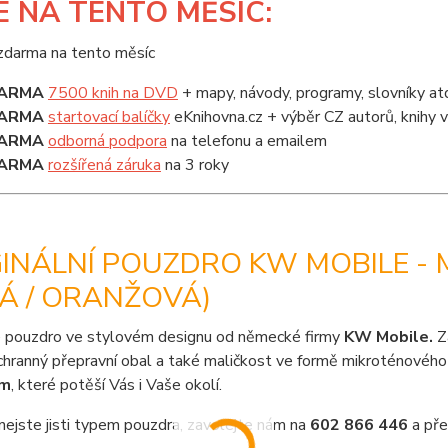
E
NA TENTO MĚSÍC:
ARMA
7500 knih na DVD
+ mapy, návody, programy, slovníky at
ARMA
startovací balíčky
eKnihovna.cz + výběr CZ autorů, knihy
ARMA
odborná podpora
na telefonu a emailem
ARMA
rozšířená záruka
na 3 roky
GINÁLNÍ POUZDRO KW MOBILE -
Á / ORANŽOVÁ)
 pouzdro ve stylovém designu od německé firmy
KW Mobile.
Z
chranný přepravní obal a také maličkost ve formě mikroténového 
em
, které potěší Vás i Vaše okolí.
nejste jisti typem pouzdra, zavolejte nám na
602 866 446
a pře