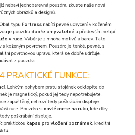
 již nebaví jednobarevná pouzdra, zkuste naše nová
různých obrázků a designů.
 Obal typu
Fortress
nabízí pevné uchycení v koženém
vou je pouzdro
dobře omyvatelné
a především netrpí
uže v ruce
. Výběr je z mnoha motivů a barev. Tato
y s koženým povrchem. Pouzdro je tenké, pevné, s
litní povrchovou úpravu, která se dobře udržuje.
ndávat z pouzdra.
4 PRAKTICKÉ FUNKCE:
ací
. Lehkým pohybem prstu stojánek odklopíte do
ek je magnetický, pokud jej tedy nepotrebujete,
hce zapuštěný, nehrozí tedy poškrábání displeje.
Vaší ruce. Pouzdro si
navléknete na ruku
, kde díky
tedy poškrábání displeje.
íc praktickou
kapsu pro vložení poznámek
, kreditní
uktu.