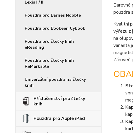
Lexis I / II
Barevné 
pouzdra s
Pouzdra pro Barnes Nooble
Kvalitní 
Pouzdra pro Bookeen Cybook
výřezu z
na olupov
Pouzdra pro čtečky knih
varianta 
eReading
magnetick
Zároveň j
Pouzdra pro čtečky knih
ReMarkable
OBAL
Univerzální pouzdra na čtečky
knih
St
spr
Příslušenství pro čtečky
mag
knih
Kap
kap
Pouzdra pro Apple iPad
Ka
kar