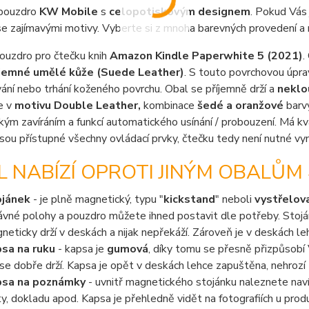
pouzdro
KW Mobile
s
celopotiskovým designem
. Pokud Vás
e zajímavými motivy. Vyberte si z mnoha barevných provedení a 
pouzdro pro čtečku knih
Amazon Kindle Paperwhite 5 (2021)
.
jemné umělé kůže (Suede Leather)
. S touto povrchovou úpra
ání nebo trhání koženého povrchu. Obal se příjemně drží a
neklo
je v
motivu Double Leather,
kombinace
šedé a oranžové
barv
ým zavíráním a funkcí automatického usínání / probouzení. Má kva
sou přístupné všechny ovládací prvky, čtečku tedy není nutné vy
 NABÍZÍ OPROTI JINÝM OBALŮM 
ojánek
- je plně magnetický, typu "
kickstand
" neboli
vystřelov
ávné polohy a pouzdro můžete ihned postavit dle potřeby. Stoján
neticky drží v deskách a nijak nepřekáží. Zároveň je v deskách le
sa na ruku
- kapsa je
gumová
, díky tomu se přesně přizpůsobí 
se dobře drží. Kapsa je opět v deskách lehce zapuštěna, nehrozí 
psa na poznámky
- uvnitř magnetického stojánku naleznete nav
ty, dokladu apod. Kapsa je přehledně vidět na fotografiích u prod