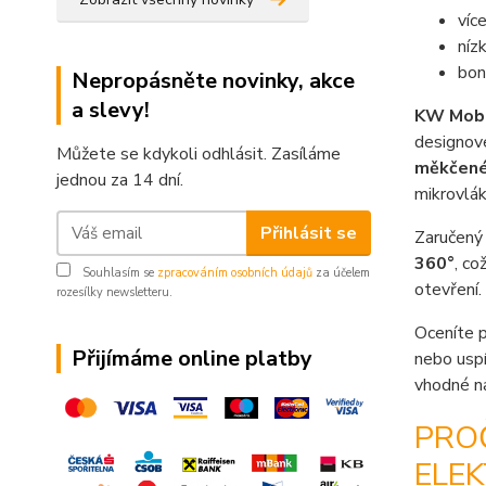
víc
níz
bon
Nepropásněte novinky, akce
a slevy!
KW Mob
designové
Můžete se kdykoli odhlásit. Zasíláme
měkčené
jednou za 14 dní.
mikrovlák
Přihlásit se
Zaručený 
360°
, co
Souhlasím se
zpracováním osobních údajů
za účelem
otevření.
rozesílky newsletteru.
Oceníte 
Přijímáme online platby
nebo uspí
vhodné na
PRO
ELEK