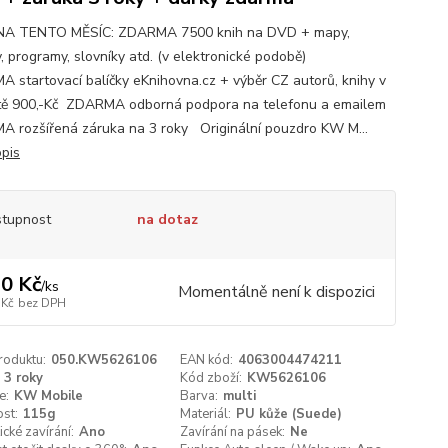
NA TENTO MĚSÍC: ZDARMA 7500 knih na DVD + mapy,
, programy, slovníky atd. (v elektronické podobě)
 startovací balíčky eKnihovna.cz + výběr CZ autorů, knihy v
ě 900,-Kč ZDARMA odborná podpora na telefonu a emailem
 rozšířená záruka na 3 roky Originální pouzdro KW M...
opis
tupnost
na dotaz
0 Kč
/
ks
Momentálně není k dispozici
 Kč
bez DPH
roduktu:
050.KW5626106
EAN kód:
4063004474211
3 roky
Kód zboží:
KW5626106
e:
KW Mobile
Barva:
multi
st:
115g
Materiál:
PU kůže (Suede)
cké zavírání:
Ano
Zavírání na pásek:
Ne