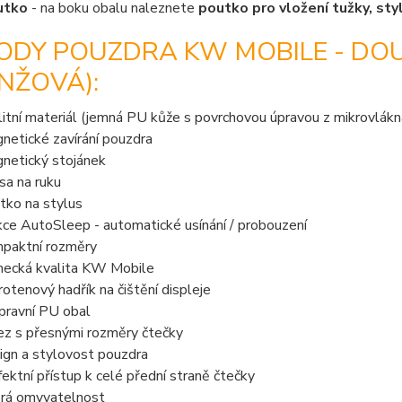
utko
- na boku obalu naleznete
poutko pro vložení tužky, sty
ODY POUZDRA KW MOBILE - DOUB
NŽOVÁ):
litní materiál (jemná PU kůže s povrchovou úpravou z mikrovlákn
netické zavírání pouzdra
netický stojánek
sa na ruku
tko na stylus
kce AutoSleep - automatické usínání / probouzení
paktní rozměry
ecká kvalita KW Mobile
rotenový hadřík na čištění displeje
pravní PU obal
ez s přesnými rozměry čtečky
ign a stylovost pouzdra
fektní přístup k celé přední straně čtečky
rá omyvatelnost