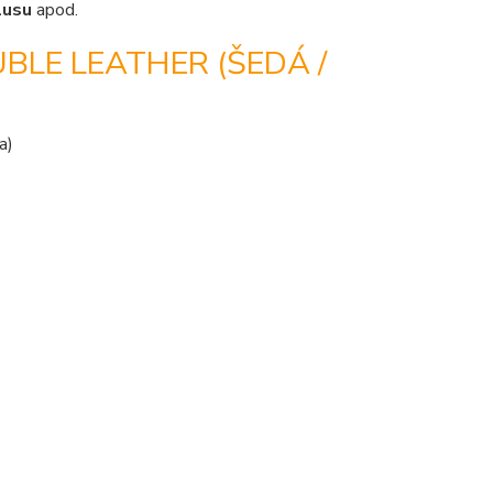
lusu
apod.
LE LEATHER (ŠEDÁ /
a)