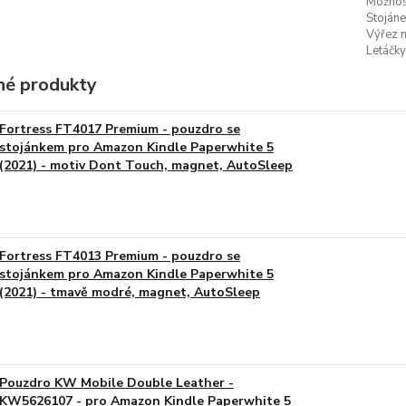
Možnost
Stojáne
Výřez n
Letáčky
é produkty
Fortress FT4017 Premium - pouzdro se
stojánkem pro Amazon Kindle Paperwhite 5
(2021) - motiv Dont Touch, magnet, AutoSleep
Fortress FT4013 Premium - pouzdro se
stojánkem pro Amazon Kindle Paperwhite 5
(2021) - tmavě modré, magnet, AutoSleep
Pouzdro KW Mobile Double Leather -
KW5626107 - pro Amazon Kindle Paperwhite 5