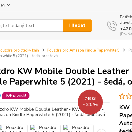
pen
Potřeb
Zavole
Hledat
+420
(Po-Ne
ouzdra pro čtečky knih
Pouzdra pro Amazon Kindle Paperwhite 5
Po
erwhite 5 (2021) - šedá, oranžová
dro KW Mobile Double Leather
le Paperwhite 5 (2021) - šedá, 
TOP produkt
749 Kč
- 21 %
KW M
Pape
Auto
šedá