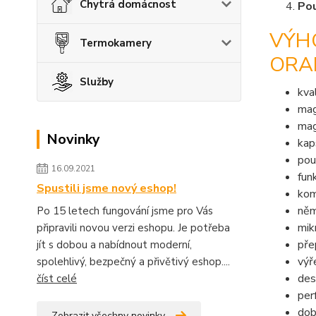
Chytrá domácnost
Po
VÝH
Termokamery
ORA
Služby
kva
mag
mag
Novinky
kap
pou
16.09.2021
fun
Spustili jsme nový eshop!
kom
něm
Po 15 letech fungování jsme pro Vás
mik
připravili novou verzi eshopu. Je potřeba
pře
jít s dobou a nabídnout moderní,
výř
spolehlivý, bezpečný a přivětivý eshop....
des
číst celé
per
dob
Zobrazit všechny novinky