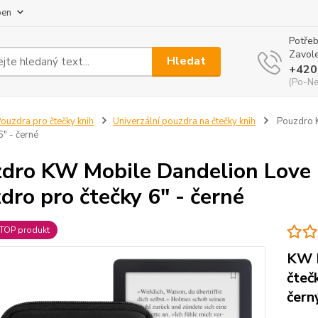
pen
Potřeb
Zavole
Hledat
+420
(Po-Ne
ouzdra pro čtečky knih
Univerzální pouzdra na čtečky knih
Pouzdro K
6" - černé
dro KW Mobile Dandelion Love 
dro pro čtečky 6" - černé
TOP produkt
KW M
čteč
čern