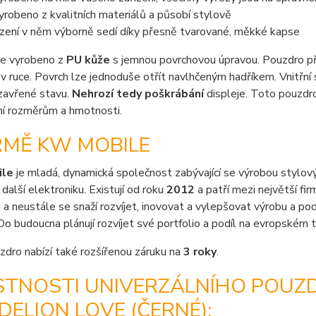
vyrobeno z kvalitních materiálů a působí stylově
ízení v něm výborně sedí díky přesně tvarované, měkké kapse
je vyrobeno z
PU kůže
s jemnou povrchovou úpravou. Pouzdro př
v ruce. Povrch lze jednoduše otřít navlhčeným hadříkem. Vnitřní 
zavřené stavu.
Nehrozí tedy poškrábání
displeje. Toto pouzdr
í rozměrům a hmotnosti.
RMĚ KW MOBILE
ile
je mladá, dynamická společnost zabývající se výrobou stylový
 další elektroniku. Existují od roku
2012
a patří mezi největší fi
ě
a neustále se snaží rozvíjet, inovovat a vylepšovat výrobu a pod
Do budoucna plánují rozvíjet své portfolio a podíl na evropském t
dro nabízí také rozšířenou záruku na
3 roky
.
STNOSTI UNIVERZÁLNÍHO POUZD
ELION LOVE (ČERNÉ):