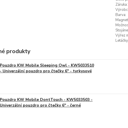
Záruka:
Výrobc
Barva:
Magneti
Možnost
Stojáne
Výřez n
Letáčky
é produkty
Pouzdro KW Mobile Sleeping Owl - KW5033510
- Univerzální pouzdro pro čtečky 6" - tyrkysové
Pouzdro KW Mobile DontTouch - KW5033503 -
Univerzální pouzdro pro čtečky 6" - černé