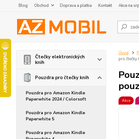
Blog
Obchod
Doprava a platba
Kontakt
Akce na sr
Úvod
P
Čtečky elektronických
pro čtečky 
knih
Pouz
Pouzdra pro čtečky knih
pouz
Pouzdra pro Amazon Kindle
Paperwhite 2024 / Colorsoft
Akce
Pouzdra pro Amazon Kindle
Paperwhite 5
Pouzdra pro Amazon Kindle
Paperwhite 4