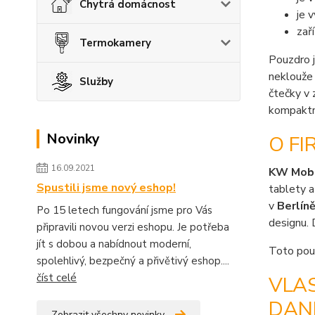
Chytrá domácnost
je 
zař
Termokamery
Pouzdro 
neklouže 
Služby
čtečky v 
kompaktn
Novinky
O FI
16.09.2021
KW Mob
Spustili jsme nový eshop!
tablety a
v
Berlín
Po 15 letech fungování jsme pro Vás
designu. 
připravili novou verzi eshopu. Je potřeba
jít s dobou a nabídnout moderní,
Toto pouz
spolehlivý, bezpečný a přivětivý eshop....
číst celé
VLA
DAND
Zobrazit všechny novinky