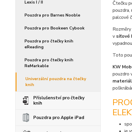
Lexis I / II
Čtečku po
pouzdra, 
Pouzdra pro Barnes Nooble
palcové č
Pouzdra pro Bookeen Cybook
Rozměry 
v
síťové
Pouzdra pro čtečky knih
vypadnout
eReading
Toto pouz
Pouzdra pro čtečky knih
ReMarkable
KW Mobi
pouzdro v
Univerzální pouzdra na čtečky
materiál
knih
poškrábán
Příslušenství pro čtečky
PRO
knih
ELEK
Pouzdra pro Apple iPad
spo
je 