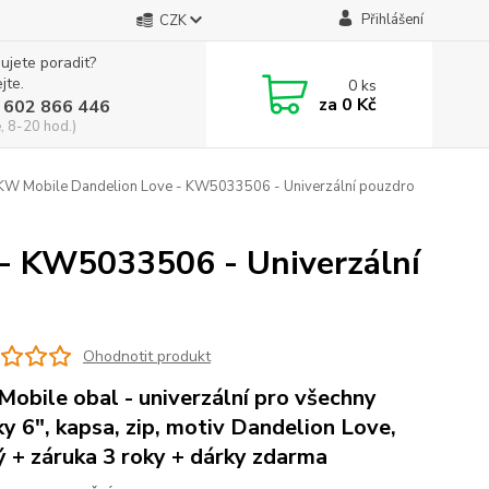
Přihlášení
CZK
ujete poradit?
jte.
0
ks
za
0 Kč
 602 866 446
, 8-20 hod.)
W Mobile Dandelion Love - KW5033506 - Univerzální pouzdro
- KW5033506 - Univerzální
Ohodnotit produkt
obile obal - univerzální pro všechny
ky 6", kapsa, zip, motiv Dandelion Love,
ý + záruka 3 roky + dárky zdarma