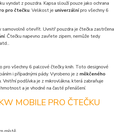
čku vyndat z pouzdra. Kapsa slouží pouze jako ochrana
ro pro čtečku
. Velikost je
univerzální
pro všechny 6
 samovolně otevřít. Uvnitř pouzdra je čtečka zastrčena
ní
. Čtečku napevno zavřete zipem, nemůže tedy
atd...
ro pro všechny 6 palcové čtečky knih. Toto designové
ábáním i případnými pády. Vyrobeno je z
měkčeného
 Vnitřní podšívka je z mikrovlákna, která zabraňuje
u hmotnost a je vhodné na časté přenášení.
 KW MOBILE PRO ČTEČKU
ém místě