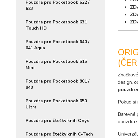
Pouzdra pro Pocketbook 622 /
ZD
623
ZD
ZD
Pouzdra pro Pocketbook 631
Touch HD
Pouzdra pro Pocketbook 640 /
641 Aqua
ORI
(ČER
Pouzdra pro Pocketbook 515
Mini
Značkové
Pouzdra pro Pocketbook 801 /
design, o
840
pouzdr
Pouzdra pro Pocketbook 650
Pokud si 
Ultra
Barevné 
Pouzdra pro čtečky knih Onyx
pouzdra s
Univerzál
Pouzdra pro čtečky knih C-Tech