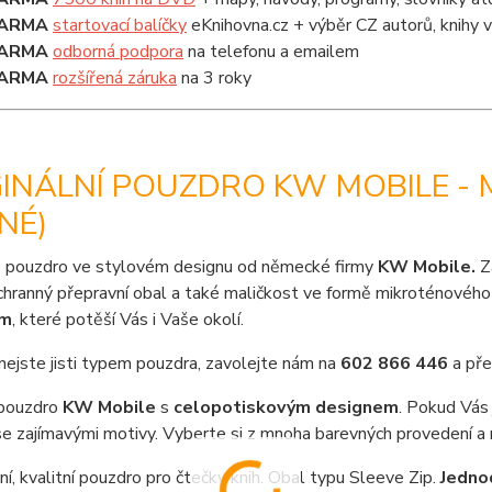
ARMA
startovací balíčky
eKnihovna.cz + výběr CZ autorů, knihy
ARMA
odborná podpora
na telefonu a emailem
ARMA
rozšířená záruka
na 3 roky
GINÁLNÍ POUZDRO KW MOBILE - 
NÉ)
 pouzdro ve stylovém designu od německé firmy
KW Mobile.
Z
chranný přepravní obal a také maličkost ve formě mikroténového 
em
, které potěší Vás i Vaše okolí.
nejste jisti typem pouzdra, zavolejte nám na
602 866 446
a pře
pouzdro
KW Mobile
s
celopotiskovým designem
. Pokud Vás
e zajímavými motivy. Vyberte si z mnoha barevných provedení a 
ní, kvalitní pouzdro pro čtečky knih. Obal typu Sleeve Zip.
Jedno