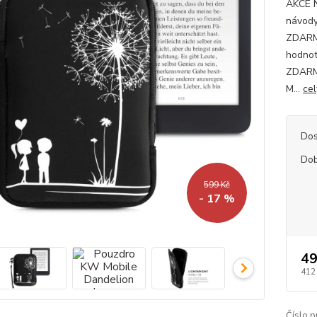
AKCE 
návody
ZDARMA
hodnot
ZDARM
M...
cel
Dos
Dob
599 Kč
- 17 %
49
412
Číslo p