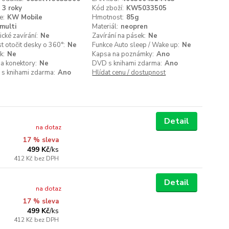
3 roky
Kód zboží:
KW5033505
e:
KW Mobile
Hmotnost:
85g
multi
Materiál:
neopren
cké zavírání:
Ne
Zavírání na pásek:
Ne
 otočit desky o 360°:
Ne
Funkce Auto sleep / Wake up:
Ne
k:
Ne
Kapsa na poznámky:
Ano
a konektory:
Ne
DVD s knihami zdarma:
Ano
 s knihami zdarma:
Ano
Hlídat cenu / dostupnost
Detail
na dotaz
17 % sleva
499 Kč
/
ks
412 Kč
bez DPH
Detail
na dotaz
17 % sleva
499 Kč
/
ks
412 Kč
bez DPH