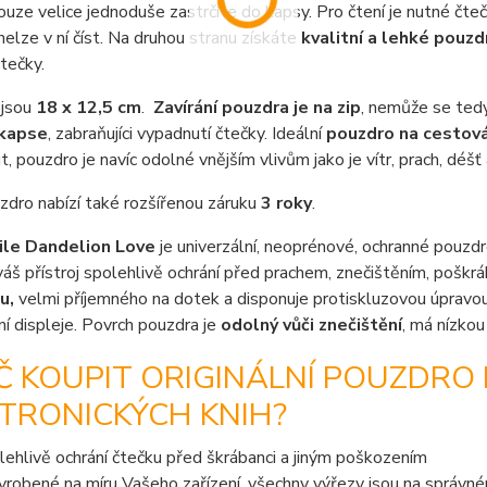
uze velice jednoduše zastrčíte do kapsy. Pro čtení je nutné čte
nelze v ní číst. Na druhou stranu získáte
kvalitní a lehké pouzd
tečky.
jsou
18 x 12,5 cm
.
Zavírání pouzdra je na zip
, nemůže se tedy
 kapse
, zabraňujíci vypadnutí čtečky. Ideální
pouzdro na cestová
, pouzdro je navíc odolné vnějším vlivům jako je vítr, prach, déšť 
dro nabízí také rozšířenou záruku
3 roky
.
le Dandelion Love
je univerzální, neoprénové, ochranné pouzd
áš přístroj spolehlivě ochrání před prachem, znečištěním, poškr
u,
velmi příjemného na dotek a disponuje protiskluzovou úpravou.
í displeje. Povrch pouzdra je
odolný vůči znečištění
, má nízko
Č KOUPIT ORIGINÁLNÍ POUZDRO
TRONICKÝCH KNIH?
lehlivě ochrání čtečku před škrábanci a jiným poškozením
vyrobené na míru Vašeho zařízení, všechny výřezy jsou na správn