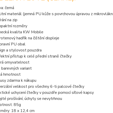
va: černá
litní materiál (jemná PU kůže s povrchovou úpravou z mikrovlákn
rání na zip
paktní rozměry
ecká kvalita KW Mobile
rotenový hadřík na čištění displeje
pravní PU obal
ign a stylovost pouzdra
fektní přístup k celé přední straně čtečky
rá omyvatelnost
e barevných variant
ká hmotnost
usy zdarma k nákupu
verzální velikost pro všechny 6-ti palcové čtečky
ktické uchycení čtečky v pouzdře pomocí síťové kapsy
jité prošívání, úchyty se nevytrhnou
tnost: 85g
měry: 18 x 12,4 cm