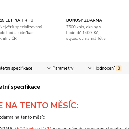
15 LET NA TRHU
BONUSY ZDARMA
Největší specializovaný
7500 knih, eknihy v
obchod se čtečkami
hodnotě 1400,-Kč,
knih v ČR
stylus, ochranná fólie
etní specifikace
Parametry
Hodnocení
0
tní specifikace
E
NA TENTO MĚSÍC:
ARMA
7500 knih na DVD
+ mapy, návody, programy, slovníky at