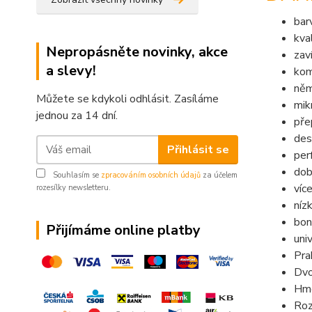
bar
kva
Nepropásněte novinky, akce
zaví
a slevy!
kom
něm
Můžete se kdykoli odhlásit. Zasíláme
mik
jednou za 14 dní.
pře
des
Přihlásit se
per
dob
Souhlasím se
zpracováním osobních údajů
za účelem
víc
rozesílky newsletteru.
níz
bon
Přijímáme online platby
uni
Pra
Dvo
Hmo
Roz