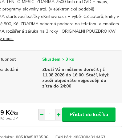
NA TENTO MĚSÍC: ZDARMA 7500 knih na DVD + mapy,
, programy, slovníky atd. (v elektronické podobě)
 startovací balíčky eKnihovna.cz + výběr CZ autorů, knihy v
ě 900,-Kč ZDARMA odborná podpora na telefonu a emailem
A rozšířená záruka na 3 roky ORIGINÁLNÍ POUZDRO KW
ý popis
tupnost
Skladem > 3 ks
a dodání
Zboží Vám můžeme doručit již
11.08.2026 do 16:00. Stačí, když
zboží objednáte nejpozději do
zítra do 24:00
9 Kč
/
ks
Přidat do košíku
 Kč
bez DPH
roduktu:
085.KW5033506
EAN kód:
4063004314463