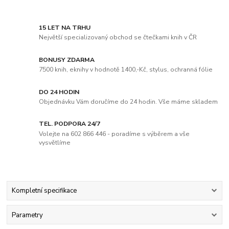
15 LET NA TRHU
Největší specializovaný obchod se čtečkami knih v ČR
BONUSY ZDARMA
7500 knih, eknihy v hodnotě 1400,-Kč, stylus, ochranná fólie
DO 24 HODIN
Objednávku Vám doručíme do 24 hodin. Vše máme skladem
TEL. PODPORA 24/7
Volejte na 602 866 446 - poradíme s výběrem a vše
vysvětlíme
Kompletní specifikace
Parametry