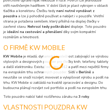
povrchové úpravě nijak neklouže v ruce. Povrch lze jednoduše
otřít navlhčeným hadříkem. V dolní části je plast vykrojen v oblasti
tlačítka a konektoru. Čtečku tedy
není nutné vyndávat z
pouzdra
a lze ji pohodlně používat a nabíjet i v pouzdře. Vnitřní
strana je potažena semišem, který přiléhá na displej čtečky v
zavřené stavu.
Nehrozí tedy poškrábání
displeje. Toto pouzdro
je
ideální na cestování a přenášení
díky svým kompaktní
rozměrům a hmotnosti.
O FIRMĚ KW MOBILE
KW Mobile
je mladá, dynamická společnost zabývající se výrobou
stylových a designových pouzder pro čtečky knih, telefony, tablety
a další elektroniku. Existují od roku
2012
a patří mezi největší firmy
na evropském trhu ochranných pouzder. Sídlí v
Berlíně
a
neustále se snaží rozvíjet, inovovat a vylepšovat výrobu a podíl na
trhu. KW Mobile si zakládá na kvalitě zpracování a designu. Do
budoucna plánují rozvíjet své portfolio a podíl na evropském trhu.
Toto pouzdro nabízí také rozšířenou záruku na
3 roky
.
VLASTNOSTI POUZDRA KW