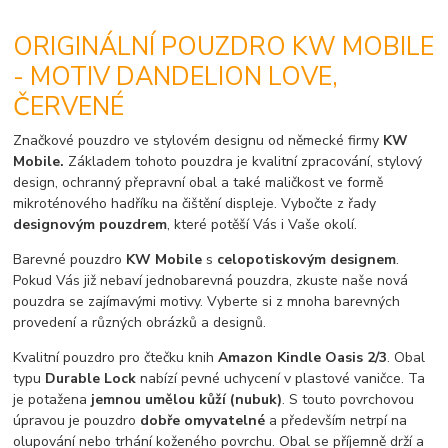
ORIGINÁLNÍ POUZDRO KW MOBILE
- MOTIV DANDELION LOVE,
ČERVENÉ
Značkové pouzdro ve stylovém designu od německé firmy
KW
Mobile.
Základem tohoto pouzdra je kvalitní zpracování, stylový
design, ochranný přepravní obal a také maličkost ve formě
mikroténového hadříku na čištění displeje. Vybočte z řady
designovým pouzdrem
, které potěší Vás i Vaše okolí.
Barevné pouzdro
KW Mobile
s
celopotiskovým designem
.
Pokud Vás již nebaví jednobarevná pouzdra, zkuste naše nová
pouzdra se zajímavými motivy. Vyberte si z mnoha barevných
provedení a různých obrázků a designů.
Kvalitní pouzdro pro čtečku knih
Amazon Kindle Oasis 2/3
. Obal
typu
Durable Lock
nabízí pevné uchycení v plastové vaničce. Ta
je potažena
jemnou umělou kůží (nubuk)
. S touto povrchovou
úpravou je pouzdro
dobře omyvatelné
a především netrpí na
olupování nebo trhání koženého povrchu. Obal se příjemně drží a