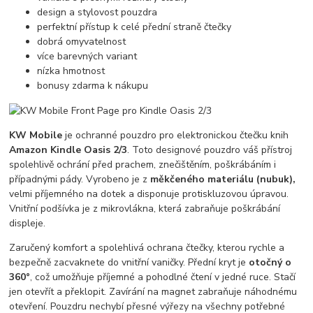
design a stylovost pouzdra
perfektní přístup k celé přední straně čtečky
dobrá omyvatelnost
více barevných variant
nízka hmotnost
bonusy zdarma k nákupu
KW Mobile
je ochranné pouzdro pro elektronickou čtečku knih
Amazon Kindle Oasis 2/3
. Toto designové pouzdro váš přístroj
spolehlivě ochrání před prachem, znečištěním, poškrábáním i
případnými pády. Vyrobeno je z
měkčeného materiálu (nubuk),
velmi příjemného na dotek a disponuje protiskluzovou úpravou.
Vnitřní podšívka je z mikrovlákna, která zabraňuje poškrábání
displeje.
Zaručený komfort a spolehlivá ochrana čtečky, kterou rychle a
bezpečně zacvaknete do vnitřní vaničky. Přední kryt je
otočný o
360°
, což umožňuje příjemné a pohodlné čtení v jedné ruce. Stačí
jen otevřít a překlopit. Zavírání na magnet zabraňuje náhodnému
otevření. Pouzdru nechybí přesné výřezy na všechny potřebné