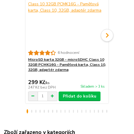
6 hodnocení
MicroSD karta 32GB - microSDHC Class 10
USB síťový a
32GB PCMK16G - Paměťová karta, Class 10,
nabíječka, 
32GB, adaptér zdarma
299 Kč
99 Kč
/
ks
/
ks
Skladem > 3 ks
247 Kč
bez DPH
82 Kč
bez D
Přidat do košíku
Zboží zařazeno v kategoriích