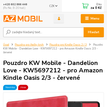
0
ks
+420 602 866 446
CZK
za
0 Kč
(Po-Ne, 8-20 hod.)
Menu
Hledat
Úvod
Pouzdra pro čtečky knih
Pouzdra pro Kindle Oasis 2 / 3
Pouzdro
KW Mobile - Dandelion Love - KW5697212 - pro Amazon Kindle Oasis 2/3 -
červené
Pouzdro KW Mobile - Dandelion
Love - KW5697212 - pro Amazon
Kindle Oasis 2/3 - červené
Novinka
Akce