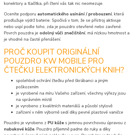
konektory a tlačítka, při čtení vás tak nic neomezuje.
Oceníte podporu
automatického usínání / probouzení
, která
prodlužuje výdrž baterie. Spočívá v tom, že se přístroj aktivuje
nebo uspí podle toho, zda je pouzdro otevřené nebo zavřené.
Povrch pouzdra je
odolný vůči znečištění
, má nízkou hmotnost a
je vhodné na časté přenášení.
PROČ KOUPIT ORIGINÁLNÍ
POUZDRO KW MOBILE PRO
ČTEČKU ELEKTRONICKÝCH KNIH?
spolehlivě ochrání čtečku před škrábanci a jiným
poškozením
je vyrobené na míru Vašeho zařízení, všechny výřezy jsou
na správném místě
je vyrobeno z kvalitních materiálů a působí stylově
zařízení v něm výborně sedí díky pevné plastové vaničce
Pouzdro je vyrobeno z
PU kůže
s jemnou povrchovou úpravou z
nubukové kůže
. Pouzdro příjemně padne do ruky a díky