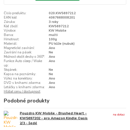
Číslo produktu:
020.KW5697212
EAN kód:
4067668008201
Záruka:
3 roky
Kód zboží:
KW5697212
Výrobce:
KW Mobile
Barva:
multi
Hmotnost:
100g
Materiál:
PU kůže (nubuk)
Magnetické zavírání:
Ano
Zavírání na pásek:
Ne
Možnost otočit desky o 360°:
Ano
Funkce Auto sleep / Wake
Ano
up:
Stojánek:
Ne
Kapsa na poznámky:
Ne
Výřez na konektory:
Ano
DVD s knihami zdarma:
Ano
Letáčky s knihami zdarma:
Ano
Hlídat cenu / dostupnost
Podobné produkty
Pouzdro KW Mobile - Brushed Heart -
na dotaz
KW5697202 - pro Amazon Kindle Oasis
2/3 - šedé