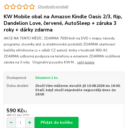
Ohodnotit produkt
KW Mobile obal na Amazon Kindle Oasis 2/3, flip,
Dandelion Love, červené, AutoSleep + záruka 3
roky + dárky zdarma
AKCE NA TENTO MĚSÍC: ZDARMA 7500 knih na DVD + mapy, návody,
programy, slovníky atd. (v elektronické podobě) ZDARMA startovací
balíčky eKnihovna.cz + výběr CZ autorů, knihy v hodnotě 900,-Kč
ZDARMA odborná podpora na telefonu a emailem ZDARMA rozšířená
záruka na 3 roky Originální pouzdro KW M...
celý popis
Dostupnost
Skladem 1 ks
Doba dodání
Zboží Vám můžeme doručit již 10.08.2026 do 16:00.
Stačí, když zboží objednáte nejpozději dnes do
18:00
590 Kč
/
ks
488 Kč
bez DPH
Přidat do košíku