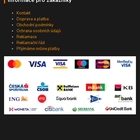
Informace pro zákazníky
Kontakt
Doprava a platba
Obchodní podmínky
Ochrana osobních údajů
Reklamace
Reklamační řád
Přijímáme online platby