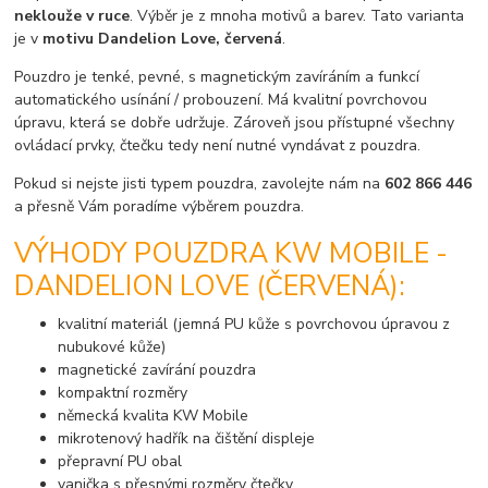
neklouže v ruce
. Výběr je z mnoha motivů a barev. Tato varianta
je v
motivu Dandelion Love, červená
.
Pouzdro je tenké, pevné, s magnetickým zavíráním a funkcí
automatického usínání / probouzení. Má kvalitní povrchovou
úpravu, která se dobře udržuje. Zároveň jsou přístupné všechny
ovládací prvky, čtečku tedy není nutné vyndávat z pouzdra.
Pokud si nejste jisti typem pouzdra, zavolejte nám na
602 866 446
a přesně Vám poradíme výběrem pouzdra.
VÝHODY POUZDRA KW MOBILE -
DANDELION LOVE (ČERVENÁ):
kvalitní materiál (jemná PU kůže s povrchovou úpravou z
nubukové kůže)
magnetické zavírání pouzdra
kompaktní rozměry
německá kvalita KW Mobile
mikrotenový hadřík na čištění displeje
přepravní PU obal
vanička s přesnými rozměry čtečky