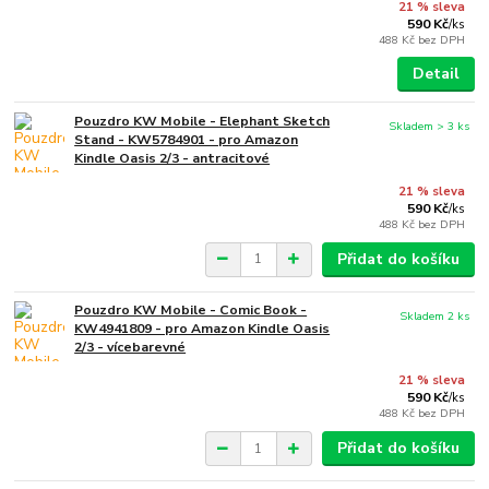
21 % sleva
590 Kč
/
ks
488 Kč
bez DPH
Detail
Pouzdro KW Mobile - Elephant Sketch
Skladem > 3 ks
Stand - KW5784901 - pro Amazon
Kindle Oasis 2/3 - antracitové
21 % sleva
590 Kč
/
ks
488 Kč
bez DPH
Přidat do košíku
Pouzdro KW Mobile - Comic Book -
Skladem 2 ks
KW4941809 - pro Amazon Kindle Oasis
2/3 - vícebarevné
21 % sleva
590 Kč
/
ks
488 Kč
bez DPH
Přidat do košíku