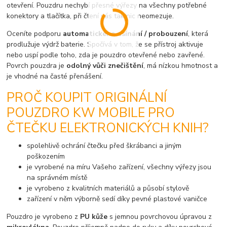
otevření. Pouzdru nechybí přesné výřezy na všechny potřebné
konektory a tlačítka, při čtení vás tak nic neomezuje.
Oceníte podporu
automatického usínání / probouzení
, která
prodlužuje výdrž baterie. Spočívá v tom, že se přístroj aktivuje
nebo uspí podle toho, zda je pouzdro otevřené nebo zavřené.
Povrch pouzdra je
odolný vůči znečištění
, má nízkou hmotnost a
je vhodné na časté přenášení.
PROČ KOUPIT ORIGINÁLNÍ
POUZDRO KW MOBILE PRO
ČTEČKU ELEKTRONICKÝCH KNIH?
spolehlivě ochrání čtečku před škrábanci a jiným
poškozením
je vyrobené na míru Vašeho zařízení, všechny výřezy jsou
na správném místě
je vyrobeno z kvalitních materiálů a působí stylově
zařízení v něm výborně sedí díky pevné plastové vaničce
Pouzdro je vyrobeno z
PU kůže
s jemnou povrchovou úpravou z