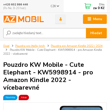
0
ks
+420 602 866 446
CZK
za
0 Kč
(Po-Ne, 8-20 hod.)
Menu
Hledat
Úvod
Pouzdra pro čtečky knih
Pouzdra pro Amazon Kindle 2022 / 2024
Pouzdro KW Mobile - Cute Elephant - KW5998914 - pro Amazon Kindle
2022 - vícebarevné
Pouzdro KW Mobile - Cute
Elephant - KW5998914 - pro
Amazon Kindle 2022 -
vícebarevné
Novinka
Akce