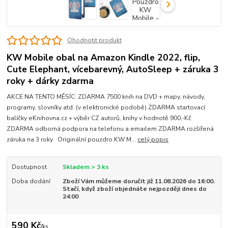
Ohodnotit produkt
KW Mobile obal na Amazon Kindle 2022, flip,
Cute Elephant, vícebarevný, AutoSleep + záruka 3
roky + dárky zdarma
AKCE NA TENTO MĚSÍC: ZDARMA 7500 knih na DVD + mapy, návody,
programy, slovníky atd. (v elektronické podobě) ZDARMA startovací
balíčky eKnihovna.cz + výběr CZ autorů, knihy v hodnotě 900,-Kč
ZDARMA odborná podpora na telefonu a emailem ZDARMA rozšířená
záruka na 3 roky Originální pouzdro KW M...
celý popis
Dostupnost
Skladem > 3 ks
Doba dodání
Zboží Vám můžeme doručit již 11.08.2026 do 16:00.
Stačí, když zboží objednáte nejpozději dnes do
24:00
590 Kč
/
ks