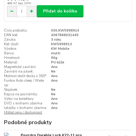
488 Kč
bez DPH
Přidat do košíku
Číslo produktu:
030.KW5998914
EAN kód:
4067668031445
Záruka:
3 roky
Kód zboží:
KW5998913
Výrobce:
KW Mobile
Barva:
multi
Hmotnost:
90g
Materiál:
PU kůže
Magnetické zavírání:
Ano
Zavírání na pásek:
Ne
Možnost otočit desky o 360°:
Ano
Funkce Auto sleep / Wake
Ano
up:
Stojánek:
Ne
Kapsa na poznámky:
Ne
Výřez na konektory:
Ano
DVD s knihami zdarma:
Ano
Letáčky s knihami zdarma:
Ano
Hlídat cenu / dostupnost
Podobné produkty
Pouzdro Durable Lock K22-11 pro