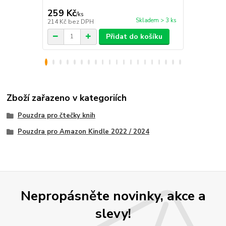
259 Kč
89 Kč
/
ks
/
ks
Skladem > 3 ks
214 Kč
bez DPH
74 Kč
bez D
Přidat do košíku
Zboží zařazeno v kategoriích
Pouzdra pro čtečky knih
Pouzdra pro Amazon Kindle 2022 / 2024
Nepropásněte novinky, akce a
slevy!