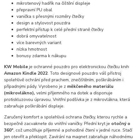
mikrotenový hadřík na čištění displeje
přepravní PU obal
vanička s přesnými rozměry čtečky
design a stylovost pouzdra
perfektní přístup k celé přední straně čtečky
dobrá omyvatelnost
více barevných variant
nízka hmotnost
bonusy zdarma k nákupu
KW Mobile
je ochranné pouzdro pro elektronickou čtečku knih
Amazon Kindle 2022
. Toto designové pouzdro váš přístroj
spolehlivě ochrání před prachem, znečištěním, poškrábáním i
případnými pády. Vyrobeno je z
měkčeného materiálu
(mikrovlákno),
velmi příjemného na dotek a disponuje
protiskluzovou úpravou. Vnitřní podšívka je z mikrovlákna, která
zabraňuje poškrábání displeje.
Zaručený komfort a spolehlivá ochrana čtečky, kterou rychle a
bezpečně zacvaknete do vnitřní vaničky. Přední kryt je
otočný o
360°
, což umožňuje příjemné a pohodlné čtení v jedné ruce. Stačí
jen otevřít a překlopit. Zavírání na magnet zabraňuje náhodnému