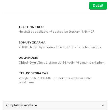
Detail
15 LET NA TRHU
Největší specializovaný obchod se čtečkami knih v ČR
BONUSY ZDARMA
7500 knih, eknihy v hodnotě 1400,-Kč, stylus, ochranná fólie
DO 24 HODIN
Objednávku Vám doručíme do 24 hodin. Vše máme skladem
TEL. PODPORA 24/7
Volejte na 602 866 446 - poradíme s výběrem a vše
vysvětlíme
Kompletní specifikace