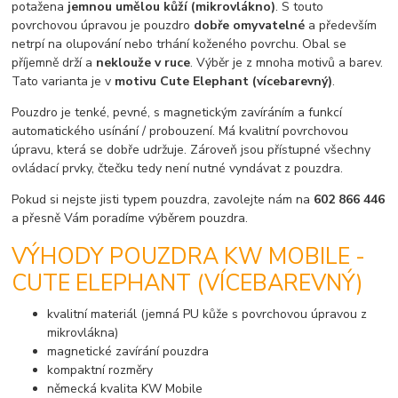
potažena
jemnou umělou kůží (mikrovlákno)
. S touto
povrchovou úpravou je pouzdro
dobře omyvatelné
a především
netrpí na olupování nebo trhání koženého povrchu. Obal se
příjemně drží a
neklouže v ruce
. Výběr je z mnoha motivů a barev.
Tato varianta je v
motivu Cute Elephant (vícebarevný)
.
Pouzdro je tenké, pevné, s magnetickým zavíráním a funkcí
automatického usínání / probouzení. Má kvalitní povrchovou
úpravu, která se dobře udržuje. Zároveň jsou přístupné všechny
ovládací prvky, čtečku tedy není nutné vyndávat z pouzdra.
Pokud si nejste jisti typem pouzdra, zavolejte nám na
602 866 446
a přesně Vám poradíme výběrem pouzdra.
VÝHODY POUZDRA KW MOBILE -
CUTE ELEPHANT (VÍCEBAREVNÝ)
kvalitní materiál (jemná PU kůže s povrchovou úpravou z
mikrovlákna)
magnetické zavírání pouzdra
kompaktní rozměry
německá kvalita KW Mobile