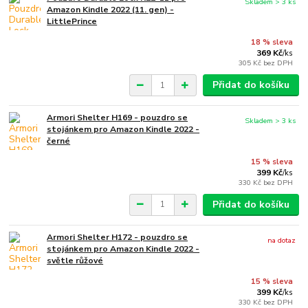
Skladem > 3 ks
Amazon Kindle 2022 (11. gen) -
LittlePrince
18 % sleva
369 Kč
/
ks
305 Kč
bez DPH
Přidat do košíku
Armori Shelter H169 - pouzdro se
Skladem > 3 ks
stojánkem pro Amazon Kindle 2022 -
černé
15 % sleva
399 Kč
/
ks
330 Kč
bez DPH
Přidat do košíku
Armori Shelter H172 - pouzdro se
na dotaz
stojánkem pro Amazon Kindle 2022 -
světle růžové
15 % sleva
399 Kč
/
ks
330 Kč
bez DPH