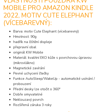
VLASTNOSTI POUZDRA KW
MOBILE PRO AMAZON KINDLE
2022, MOTIV CUTE ELEPHANT
(VÍCEBAREVNÝ):
Barva: motiv Cute Elephant (vícebarevný)
Hmotnost: 90g
hadřík na čištění displeje
přepravní obal
originál KW Mobile
Materiál: kvalitní EKO kůže s povrchovou úpravou
(mikrovlákno)
Magnetické zavírání
Pevné uchycení čtečky
Funkce AutoSleep/WakeUp - automatické usínání /
probouzení
Přední desky lze otočit o 360°
Dobře omyvatelné
Neklouzavý povrch
Rozšířená záruka 3 roky