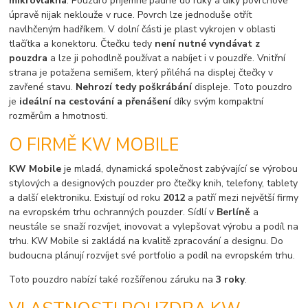
mikrovlákna
. Pouzdro příjemně padne do ruky a díky povrchové
úpravě nijak neklouže v ruce. Povrch lze jednoduše otřít
navlhčeným hadříkem. V dolní části je plast vykrojen v oblasti
tlačítka a konektoru. Čtečku tedy
není nutné vyndávat z
pouzdra
a lze ji pohodlně používat a nabíjet i v pouzdře. Vnitřní
strana je potažena semišem, který přiléhá na displej čtečky v
zavřené stavu.
Nehrozí tedy poškrábání
displeje. Toto pouzdro
je
ideální na cestování a přenášení
díky svým kompaktní
rozměrům a hmotnosti.
O FIRMĚ KW MOBILE
KW Mobile
je mladá, dynamická společnost zabývající se výrobou
stylových a designových pouzder pro čtečky knih, telefony, tablety
a další elektroniku. Existují od roku
2012
a patří mezi největší firmy
na evropském trhu ochranných pouzder. Sídlí v
Berlíně
a
neustále se snaží rozvíjet, inovovat a vylepšovat výrobu a podíl na
trhu. KW Mobile si zakládá na kvalitě zpracování a designu. Do
budoucna plánují rozvíjet své portfolio a podíl na evropském trhu.
Toto pouzdro nabízí také rozšířenou záruku na
3 roky
.