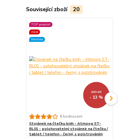
Související zboží
20
TOP produkt
TOP produkt
Akce
Akce
Novinka
299 Kč
- 13 %
8 hodnocení
Stojánek na čtečku knih - Atmoog ST-
USB síťový a
BL01 - polohovatelný stojánek na čtečku /
nabíječka, 5
tablet / telefon - černý, s polstrováním