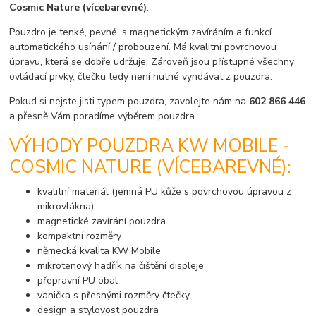
Cosmic Nature (vícebarevné)
.
Pouzdro je tenké, pevné, s magnetickým zavíráním a funkcí
automatického usínání / probouzení. Má kvalitní povrchovou
úpravu, která se dobře udržuje. Zároveň jsou přístupné všechny
ovládací prvky, čtečku tedy není nutné vyndávat z pouzdra.
Pokud si nejste jisti typem pouzdra, zavolejte nám na
602 866 446
a přesně Vám poradíme výběrem pouzdra.
VÝHODY POUZDRA KW MOBILE -
COSMIC NATURE (VÍCEBAREVNÉ):
kvalitní materiál (jemná PU kůže s povrchovou úpravou z
mikrovlákna)
magnetické zavírání pouzdra
kompaktní rozměry
německá kvalita KW Mobile
mikrotenový hadřík na čištění displeje
přepravní PU obal
vanička s přesnými rozměry čtečky
design a stylovost pouzdra