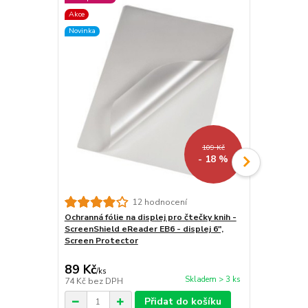
Akce
Akce
Novinka
Novinka
109 Kč
- 18 %
12 hodnocení
Ochranná fólie na displej pro čtečky knih -
Vodotěsné 
ScreenShield eReader EB6 - displej 6",
čtečku/tab
Screen Protector
- univerzál
průhledné, p
89 Kč
299 Kč
/
ks
/
ks
Skladem > 3 ks
74 Kč
bez DPH
247 Kč
bez 
Přidat do košíku