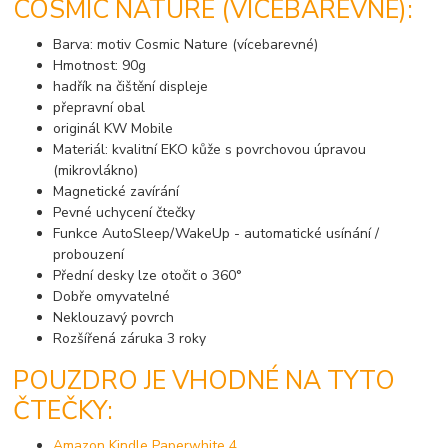
COSMIC NATURE (VÍCEBAREVNÉ):
Barva: motiv Cosmic Nature (vícebarevné)
Hmotnost: 90g
hadřík na čištění displeje
přepravní obal
originál KW Mobile
Materiál: kvalitní EKO kůže s povrchovou úpravou
(mikrovlákno)
Magnetické zavírání
Pevné uchycení čtečky
Funkce AutoSleep/WakeUp - automatické usínání /
probouzení
Přední desky lze otočit o 360°
Dobře omyvatelné
Neklouzavý povrch
Rozšířená záruka 3 roky
POUZDRO JE VHODNÉ NA TYTO
ČTEČKY:
Amazon Kindle Paperwhite 4