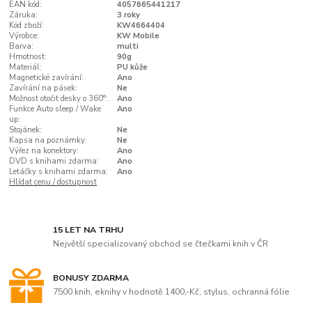
EAN kód:
4057665441217
Záruka:
3 roky
Kód zboží:
KW4664404
Výrobce:
KW Mobile
Barva:
multi
Hmotnost:
90g
Materiál:
PU kůže
Magnetické zavírání:
Ano
Zavírání na pásek:
Ne
Možnost otočit desky o 360°:
Ano
Funkce Auto sleep / Wake
Ano
up:
Stojánek:
Ne
Kapsa na poznámky:
Ne
Výřez na konektory:
Ano
DVD s knihami zdarma:
Ano
Letáčky s knihami zdarma:
Ano
Hlídat cenu / dostupnost
15 LET NA TRHU
Největší specializovaný obchod se čtečkami knih v ČR
BONUSY ZDARMA
7500 knih, eknihy v hodnotě 1400,-Kč, stylus, ochranná fólie