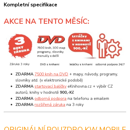
Kompletní specifikace
AKCE
NA TENTO MĚSÍC:
ZDARMA
7500 knih na DVD
+ mapy, návody, programy,
slovníky atd. (v elektronické podobě)
ZDARMA
startovací balíčky
eKnihovna.cz + výběr CZ
autorů, knihy v hodnotě
900,-Kč
ZDARMA
odborná podpora
na telefonu a emailem
ZDARMA
rozšířená záruka
na 3 roky
ORIGINÁLNÍ POUZDRO KW MOBILE