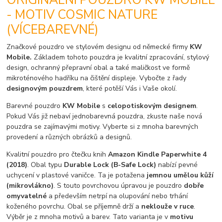
- MOTIV COSMIC NATURE
(VÍCEBAREVNÉ)
Značkové pouzdro ve stylovém designu od německé firmy
KW
Mobile.
Základem tohoto pouzdra je kvalitní zpracování, stylový
design, ochranný přepravní obal a také maličkost ve formě
mikroténového hadříku na čištění displeje. Vybočte z řady
designovým pouzdrem
, které potěší Vás i Vaše okolí.
Barevné pouzdro
KW Mobile
s
celopotiskovým designem
.
Pokud Vás již nebaví jednobarevná pouzdra, zkuste naše nová
pouzdra se zajímavými motivy. Vyberte si z mnoha barevných
provedení a různých obrázků a designů.
Kvalitní pouzdro pro čtečku knih
Amazon Kindle Paperwhite 4
(2018)
. Obal typu
Durable Lock (B-Safe Lock)
nabízí pevné
uchycení v plastové vaničce. Ta je potažena
jemnou umělou kůží
(mikrovlákno)
. S touto povrchovou úpravou je pouzdro
dobře
omyvatelné
a především netrpí na olupování nebo trhání
koženého povrchu. Obal se příjemně drží a
neklouže v ruce
.
Výběr je z mnoha motivů a barev. Tato varianta je v
motivu