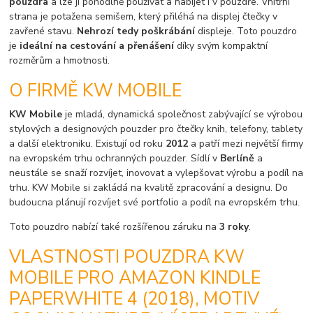
pouzdra
a lze ji pohodlně používat a nabíjet i v pouzdře. Vnitřní
strana je potažena semišem, který přiléhá na displej čtečky v
zavřené stavu.
Nehrozí tedy poškrábání
displeje. Toto pouzdro
je
ideální na cestování a přenášení
díky svým kompaktní
rozměrům a hmotnosti.
O FIRMĚ KW MOBILE
KW Mobile
je mladá, dynamická společnost zabývající se výrobou
stylových a designových pouzder pro čtečky knih, telefony, tablety
a další elektroniku. Existují od roku
2012
a patří mezi největší firmy
na evropském trhu ochranných pouzder. Sídlí v
Berlíně
a
neustále se snaží rozvíjet, inovovat a vylepšovat výrobu a podíl na
trhu. KW Mobile si zakládá na kvalitě zpracování a designu. Do
budoucna plánují rozvíjet své portfolio a podíl na evropském trhu.
Toto pouzdro nabízí také rozšířenou záruku na
3 roky
.
VLASTNOSTI POUZDRA KW
MOBILE PRO AMAZON KINDLE
PAPERWHITE 4 (2018), MOTIV