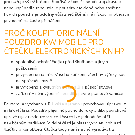
prodlužuje výdrž baterie. Spočívá v tom, že se přístroj aktivuje
nebo uspí podle toho, zda je pouzdro otevřené nebo zavřené.
Povrch pouzdra je
odolný vůči znečištění
, má nízkou hmotnost a
je vhodné na časté přenášení.
PROČ KOUPIT ORIGINÁLNÍ
POUZDRO KW MOBILE PRO
ČTEČKU ELEKTRONICKÝCH KNIH?
spolehlivě ochrání čtečku před škrábanci a jiným
poškozením
je vyrobené na míru Vašeho zařízení, všechny výřezy jsou
na správném místě
je vyrobeno z kvalitních materiálů a působí stylově
zařízení v něm výborně sedí díky pevné plastové vaničce
Pouzdro je vyrobeno z
PU kůže
s jemnou povrchovou úpravou z
mikrovlákna
. Pouzdro příjemně padne do ruky a díky povrchové
úpravě nijak neklouže v ruce. Povrch lze jednoduše otřít
navlhčeným hadříkem. V dolní části je plast vykrojen v oblasti
tlačítka a konektoru. Čtečku tedy
není nutné vyndávat z