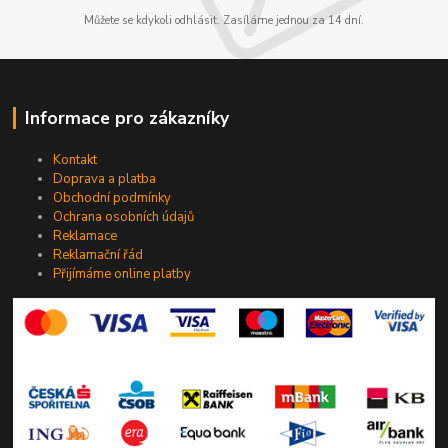
Můžete se kdykoli odhlásit. Zasíláme jednou za 14 dní.
Informace pro zákazníky
Kontakt
Doprava a platba
Obchodní podmínky
Ochrana osobních údajů
Reklamace
Reklamační řád
Přijímáme online platby