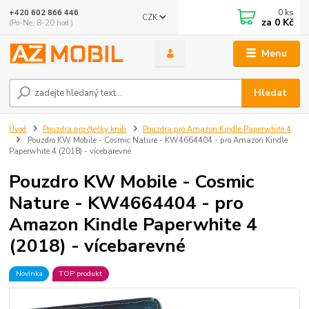
0
ks
+420 602 866 446
CZK
za
0 Kč
(Po-Ne, 8-20 hod.)
Menu
Hledat
Úvod
Pouzdra pro čtečky knih
Pouzdra pro Amazon Kindle Paperwhite 4
Pouzdro KW Mobile - Cosmic Nature - KW4664404 - pro Amazon Kindle
Paperwhite 4 (2018) - vícebarevné
Pouzdro KW Mobile - Cosmic
Nature - KW4664404 - pro
Amazon Kindle Paperwhite 4
(2018) - vícebarevné
Novinka
TOP produkt