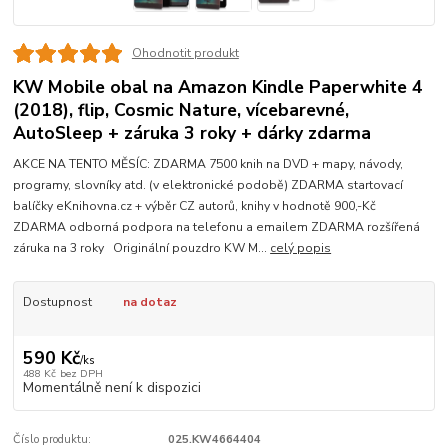
Ohodnotit produkt
KW Mobile obal na Amazon Kindle Paperwhite 4
(2018), flip, Cosmic Nature, vícebarevné,
AutoSleep + záruka 3 roky + dárky zdarma
AKCE NA TENTO MĚSÍC: ZDARMA 7500 knih na DVD + mapy, návody,
programy, slovníky atd. (v elektronické podobě) ZDARMA startovací
balíčky eKnihovna.cz + výběr CZ autorů, knihy v hodnotě 900,-Kč
ZDARMA odborná podpora na telefonu a emailem ZDARMA rozšířená
záruka na 3 roky Originální pouzdro KW M...
celý popis
Dostupnost
na dotaz
590 Kč
/
ks
488 Kč
bez DPH
Momentálně není k dispozici
Číslo produktu:
025.KW4664404