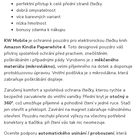
perfektní přístup k celé přední straně čtečky
dobrá omyvatelnost
více barevných variant
nízka hmotnost
bonusy zdarma k nákupu
KW Mobile
je ochranné pouzdro pro elektronickou čtečku knih
Amazon Kindle Paperwhite 4
. Toto designové pouzdro váš
přístroj spolehlivě ochrání před prachem, znečištěním,
poškrábáním i případnými pády. Vyrobeno je z
měkčeného
materiálu (mikrovlákno),
velmi příjemného na dotek a disponuje
protiskluzovou úpravou. Vnitřní podšívka je z mikrovlákna, která
zabraňuje poškrábání displeje.
Zaručený komfort a spolehlivá ochrana čtečky, kterou rychle a
bezpečně zacvaknete do vnitřní vaničky. Přední kryt je
otočný o
360°
, což umožňuje příjemné a pohodlné čtení v jedné ruce. Stačí
jen otevřít a překlopit. Zavírání na magnet zabraňuje náhodnému
otevření. Pouzdru nechybí přesné výřezy na všechny potřebné
konektory a tlačítka, při čtení vás tak nic neomezuje.
Oceníte podporu
automatického usínání / probouzení
, která