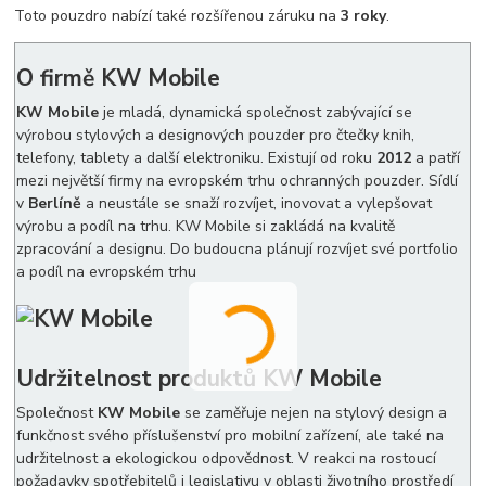
Toto pouzdro nabízí také rozšířenou záruku na
3 roky
.
O firmě KW Mobile
KW Mobile
je mladá, dynamická společnost zabývající se
výrobou stylových a designových pouzder pro čtečky knih,
telefony, tablety a další elektroniku. Existují od roku
2012
a patří
mezi největší firmy na evropském trhu ochranných pouzder. Sídlí
v
Berlíně
a neustále se snaží rozvíjet, inovovat a vylepšovat
výrobu a podíl na trhu. KW Mobile si zakládá na kvalitě
zpracování a designu. Do budoucna plánují rozvíjet své portfolio
a podíl na evropském trhu
Udržitelnost produktů KW Mobile
Společnost
KW Mobile
se zaměřuje nejen na stylový design a
funkčnost svého příslušenství pro mobilní zařízení, ale také na
udržitelnost a ekologickou odpovědnost. V reakci na rostoucí
požadavky spotřebitelů i legislativu v oblasti životního prostředí