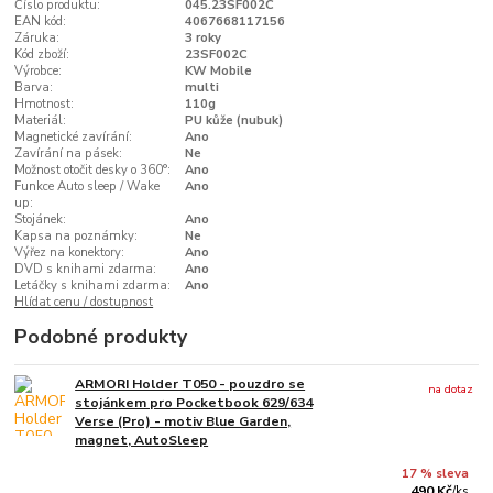
Číslo produktu:
045.23SF002C
EAN kód:
4067668117156
Záruka:
3 roky
Kód zboží:
23SF002C
Výrobce:
KW Mobile
Barva:
multi
Hmotnost:
110g
Materiál:
PU kůže (nubuk)
Magnetické zavírání:
Ano
Zavírání na pásek:
Ne
Možnost otočit desky o 360°:
Ano
Funkce Auto sleep / Wake
Ano
up:
Stojánek:
Ano
Kapsa na poznámky:
Ne
Výřez na konektory:
Ano
DVD s knihami zdarma:
Ano
Letáčky s knihami zdarma:
Ano
Hlídat cenu / dostupnost
Podobné produkty
ARMORI Holder T050 - pouzdro se
na dotaz
stojánkem pro Pocketbook 629/634
Verse (Pro) - motiv Blue Garden,
magnet, AutoSleep
17 % sleva
490 Kč
/
ks