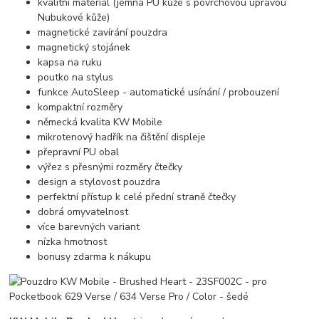
kvalitní materiál (jemná PU kůže s povrchovou úpravou
Nubukové kůže)
magnetické zavírání pouzdra
magnetický stojánek
kapsa na ruku
poutko na stylus
funkce AutoSleep - automatické usínání / probouzení
kompaktní rozměry
německá kvalita KW Mobile
mikrotenový hadřík na čištění displeje
přepravní PU obal
výřez s přesnými rozměry čtečky
design a stylovost pouzdra
perfektní přístup k celé přední straně čtečky
dobrá omyvatelnost
více barevných variant
nízka hmotnost
bonusy zdarma k nákupu