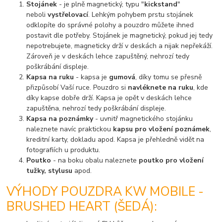
Stojánek
- je plně magnetický, typu "
kickstand
"
neboli
vystřelovací
. Lehkým pohybem prstu stojánek
odklopíte do správné polohy a pouzdro můžete ihned
postavit dle potřeby. Stojánek je magnetický, pokud jej tedy
nepotrebujete, magneticky drží v deskách a nijak nepřekáží.
Zároveň je v deskách lehce zapuštěný, nehrozí tedy
poškrábání displeje.
Kapsa na ruku
- kapsa je
gumová
, díky tomu se přesně
přizpůsobí Vaší ruce. Pouzdro si
navléknete na ruku
, kde
díky kapse dobře drží. Kapsa je opět v deskách lehce
zapuštěna, nehrozí tedy poškrábání displeje.
Kapsa na poznámky
- uvnitř magnetického stojánku
naleznete navíc praktickou
kapsu pro vložení poznámek
,
kreditní karty, dokladu apod. Kapsa je přehledně vidět na
fotografiích u produktu.
Poutko
- na boku obalu naleznete
poutko pro vložení
tužky, stylusu
apod.
VÝHODY POUZDRA KW MOBILE -
BRUSHED HEART (ŠEDÁ):