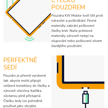
ČTEČKU
POUZDREM
Pouzdra KW Mobile tvoří štít proti
nárazům a poškrábání. Pevné
materiály zabrání poškození
čtečky knih. Naše prémiové
materiály zároveň netrpí na
olupování nebo poškození vlivem
častějšího používání.
PERFEKTNĚ
SEDÍ
Pouzdro je přesně vyrobené
tak, abyste mohli připojit
veškeré konektory do čtečky a
zároveň všechna tlačítka
zůstanou plně přístupná.
Čtečku tedy lze pohodlně
používat jako obvykle.