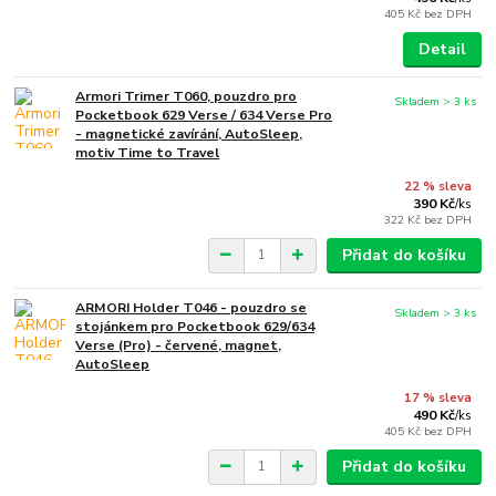
405 Kč
bez DPH
Detail
Armori Trimer T060, pouzdro pro
Skladem > 3 ks
Pocketbook 629 Verse / 634 Verse Pro
- magnetické zavírání, AutoSleep,
motiv Time to Travel
22 % sleva
390 Kč
/
ks
322 Kč
bez DPH
Přidat do košíku
ARMORI Holder T046 - pouzdro se
Skladem > 3 ks
stojánkem pro Pocketbook 629/634
Verse (Pro) - červené, magnet,
AutoSleep
17 % sleva
490 Kč
/
ks
405 Kč
bez DPH
Přidat do košíku