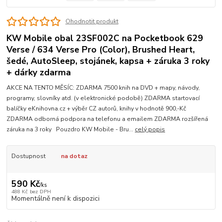
Ohodnotit produkt
KW Mobile obal 23SF002C na Pocketbook 629
Verse / 634 Verse Pro (Color), Brushed Heart,
šedé, AutoSleep, stojánek, kapsa + záruka 3 roky
+ dárky zdarma
AKCE NA TENTO MĚSÍC: ZDARMA 7500 knih na DVD + mapy, návody,
programy, slovníky atd. (v elektronické podobě) ZDARMA startovací
balíčky eKnihovna.cz + výběr CZ autorů, knihy v hodnotě 900,-Kč
ZDARMA odborná podpora na telefonu a emailem ZDARMA rozšířená
záruka na 3 roky Pouzdro KW Mobile - Bru...
celý popis
Dostupnost
na dotaz
590 Kč
/
ks
488 Kč
bez DPH
Momentálně není k dispozici