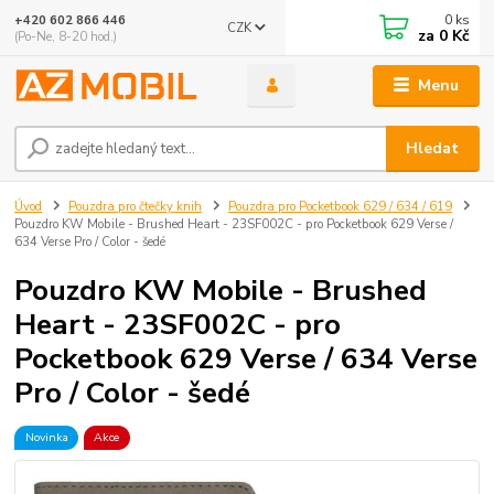
0
ks
+420 602 866 446
CZK
za
0 Kč
(Po-Ne, 8-20 hod.)
Menu
Hledat
Úvod
Pouzdra pro čtečky knih
Pouzdra pro Pocketbook 629 / 634 / 619
Pouzdro KW Mobile - Brushed Heart - 23SF002C - pro Pocketbook 629 Verse /
634 Verse Pro / Color - šedé
Pouzdro KW Mobile - Brushed
Heart - 23SF002C - pro
Pocketbook 629 Verse / 634 Verse
Pro / Color - šedé
Novinka
Akce