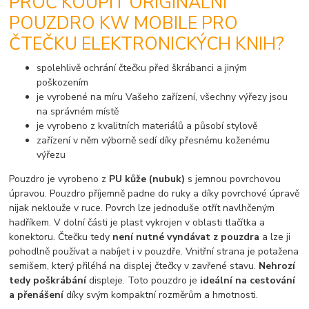
PROČ KOUPIT ORIGINÁLNÍ
POUZDRO KW MOBILE PRO
ČTEČKU ELEKTRONICKÝCH KNIH?
spolehlivě ochrání čtečku před škrábanci a jiným
poškozením
je vyrobené na míru Vašeho zařízení, všechny výřezy jsou
na správném místě
je vyrobeno z kvalitních materiálů a působí stylově
zařízení v něm výborně sedí díky přesnému koženému
výřezu
Pouzdro je vyrobeno z
PU kůže (nubuk)
s jemnou povrchovou
úpravou. Pouzdro příjemně padne do ruky a díky povrchové úpravě
nijak neklouže v ruce. Povrch lze jednoduše otřít navlhčeným
hadříkem. V dolní části je plast vykrojen v oblasti tlačítka a
konektoru. Čtečku tedy
není nutné vyndávat z pouzdra
a lze ji
pohodlně používat a nabíjet i v pouzdře. Vnitřní strana je potažena
semišem, který přiléhá na displej čtečky v zavřené stavu.
Nehrozí
tedy poškrábání
displeje. Toto pouzdro je
ideální na cestování
a přenášení
díky svým kompaktní rozměrům a hmotnosti.