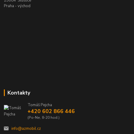
25084 Sluštice
Praha - východ
Kontakty
Tomáš Pejcha
+420 602 866 446
(Po-Ne, 8-20 hod.)
info@azmobil.cz