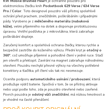
KW Mobile
Brushed Heart
je ochranné pouzdro pro
elektronickou čtečku knih
Pocketbook 629 Verse / 634 Verse
Pro / Color
. Toto designové pouzdro váš přístroj spolehlivě
ochrání před prachem, znečištěním, poškrábáním i případnými
pády. Vyrobeno je z
měkčeného materiálu (nubuková
kůže),
velmi příjemného na dotek a disponuje protiskluzovou
úpravou. Vnitřní podšívka je z mikrovlákna, která zabraňuje
poškrábání displeje.
Zaručený komfort a spolehlivá ochrana čtečky, kterou rychle a
bezpečně zastrčíte do koženého výřezu. Přední kryt je
otočný o
360°
, což umožňuje příjemné a pohodlné čtení v jedné ruce. Stačí
jen otevřít a překlopit. Zavírání na magnet zabraňuje náhodnému
otevření. Pouzdru nechybí přesné výřezy na všechny potřebné
konektory a tlačítka, při čtení vás tak nic neomezuje.
Oceníte podporu
automatického usínání / probouzení
, která
prodlužuje výdrž baterie. Spočívá v tom, že se přístroj aktivuje
nebo uspí podle toho, zda je pouzdro otevřené nebo zavřené.
Povrch pouzdra je
odolný vůči znečištění
, má nízkou hmotnost a
je vhodné na časté přenášení.