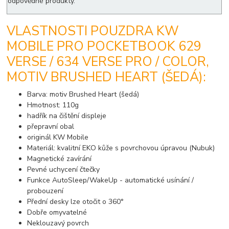
odpovědné produkty.
VLASTNOSTI POUZDRA KW
MOBILE PRO POCKETBOOK 629
VERSE / 634 VERSE PRO / COLOR,
MOTIV BRUSHED HEART (ŠEDÁ):
Barva: motiv Brushed Heart (šedá)
Hmotnost: 110g
hadřík na čištění displeje
přepravní obal
originál KW Mobile
Materiál: kvalitní EKO kůže s povrchovou úpravou (Nubuk)
Magnetické zavírání
Pevné uchycení čtečky
Funkce AutoSleep/WakeUp - automatické usínání /
probouzení
Přední desky lze otočit o 360°
Dobře omyvatelné
Neklouzavý povrch