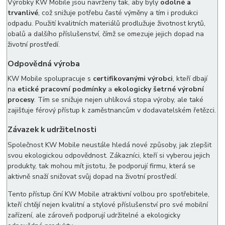
Výrobky KW Mobile jsou navrženy tak, aby byly
odolné a
trvanlivé
, což snižuje potřebu časté výměny a tím i produkci
odpadu. Použití kvalitních materiálů prodlužuje životnost krytů,
obalů a dalšího příslušenství, čímž se omezuje jejich dopad na
životní prostředí.
Odpovědná výroba
KW Mobile spolupracuje s
certifikovanými výrobci
, kteří dbají
na
etické pracovní podmínky
a
ekologicky šetrné výrobní
procesy
. Tím se snižuje nejen uhlíková stopa výroby, ale také
zajišťuje férový přístup k zaměstnancům v dodavatelském řetězci.
Závazek k udržitelnosti
Společnost KW Mobile neustále hledá nové způsoby, jak zlepšit
svou ekologickou odpovědnost. Zákazníci, kteří si vyberou jejich
produkty, tak mohou mít jistotu, že podporují firmu, která se
aktivně snaží snižovat svůj dopad na životní prostředí.
Tento přístup činí KW Mobile atraktivní volbou pro spotřebitele,
kteří chtějí nejen kvalitní a stylové příslušenství pro své mobilní
zařízení, ale zároveň podporují udržitelné a ekologicky