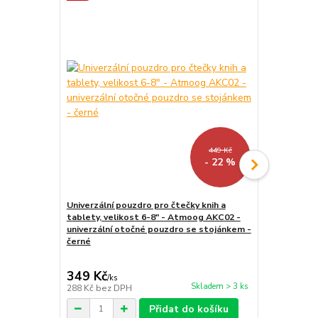
Akce
449 Kč
- 22 %
Univerzální pouzdro pro čtečky knih a
tablety, velikost 6-8" - Atmoog AKC02 -
LED lampička
univerzální otočné pouzdro se stojánkem -
kloubová, pr
černé
349 Kč
159 Kč
/
ks
/
ks
Skladem > 3 ks
288 Kč
bez DPH
131 Kč
bez 
Přidat do košíku