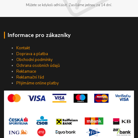
Můžete se kdykoli odhlásit. Zasíláme jednou za 14 dní.
Informace pro zákazníky
Kontakt
Doprava a platba
Obchodní podmínky
Ochrana osobních údajů
Reklamace
Reklamační řád
Přijímáme online platby