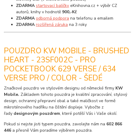
ZDARMA
startovací balíčky
eKnihovna.cz + výběr CZ
autorů, knihy v hodnotě
900,-Kč
ZDARMA
odborná podpora
na telefonu a emailem
ZDARMA
rozšířená záruka
na 3 roky
POUZDRO KW MOBILE - BRUSHED
HEART - 23SF002C - PRO
POCKETBOOK 629 VERSE / 634
VERSE PRO / COLOR - ŠEDÉ
Značkové pouzdro ve stylovém designu od německé firmy
KW
Mobile.
Základem tohoto pouzdra je kvalitní zpracování, stylový
design, ochranný přepravní obal a také maličkost ve formě
mikroténového hadříku na čištění displeje. Vybočte z
řady
designovým pouzdrem
, které potěší Vás i Vaše okolí.
Pokud si nejste jisti typem pouzdra, zavolejte nám na
602 866
446
a přesně Vám poradíme výběrem pouzdra.