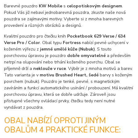
Barevné pouzdro
KW Mobile
s
celopotiskovým designem
.
Pokud Vás již nebaví jednobarevná pouzdra, zkuste naše nová
pouzdra se zajímavými motivy. Vyberte si z mnoha barevných
provedení a různých obrázků a designů.
Kvalitní pouzdro pro čtečku knih
Pocketbook 629 Verse / 634
Verse Pro / Color
. Obal typu
Fortress
nabízí pevné uchycení v
koženém výřezu z
jemné umělé kůže (Nubuk)
. S touto
povrchovou úpravou je pouzdro
dobře omyvatelné
a především
netrpí na olupování nebo trhání koženého povrchu. Obal se
příjemně drží a
neklouže v ruce
. Výběr je z mnoha motivů a barev.
Tato varianta je v
motivu Brushed Heart, šedé
barvy s koženým
povrchem (nubuk). Pouzdro je tenké, pevné, s magnetickým
zavíráním a funkcí automatického usínání / probouzení. Má kvalitní
povrchovou úpravu, která se dobře udržuje. Zároveň jsou
přístupné všechny ovládací prvky, čtečku tedy není nutné
vyndávat z pouzdra.
OBAL NABÍZÍ OPROTI JINÝM
OBALŮM 4 PRAKTICKÉ FUNKCE: