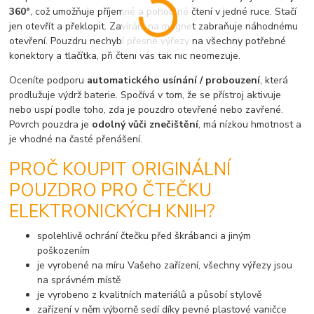
360°
, což umožňuje příjemné a pohodlné čtení v jedné ruce. Stačí
jen otevřít a překlopit. Zavírání na magnet zabraňuje náhodnému
otevření. Pouzdru nechybí přesné výřezy na všechny potřebné
konektory a tlačítka, při čtení vás tak nic neomezuje.
Oceníte podporu
automatického usínání / probouzení
, která
prodlužuje výdrž baterie. Spočívá v tom, že se přístroj aktivuje
nebo uspí podle toho, zda je pouzdro otevřené nebo zavřené.
Povrch pouzdra je
odolný vůči znečištění
, má nízkou hmotnost a
je vhodné na časté přenášení.
PROČ KOUPIT ORIGINÁLNÍ
POUZDRO PRO ČTEČKU
ELEKTRONICKÝCH KNIH?
spolehlivě ochrání čtečku před škrábanci a jiným
poškozením
je vyrobené na míru Vašeho zařízení, všechny výřezy jsou
na správném místě
je vyrobeno z kvalitních materiálů a působí stylově
zařízení v něm výborně sedí díky pevné plastové vaničce