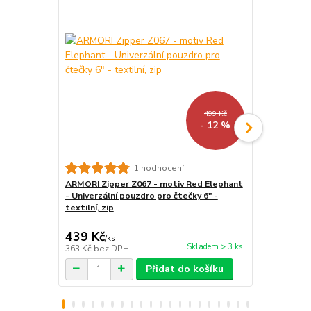
499 Kč
- 12 %
1 hodnocení
ARMORI Zipper Z067 - motiv Red Elephant
Stojánek na
- Univerzální pouzdro pro čtečky 6" -
BL01 - polo
textilní, zip
tablet / tel
439 Kč
259 Kč
/
ks
/
ks
Skladem > 3 ks
363 Kč
bez DPH
214 Kč
bez 
Přidat do košíku