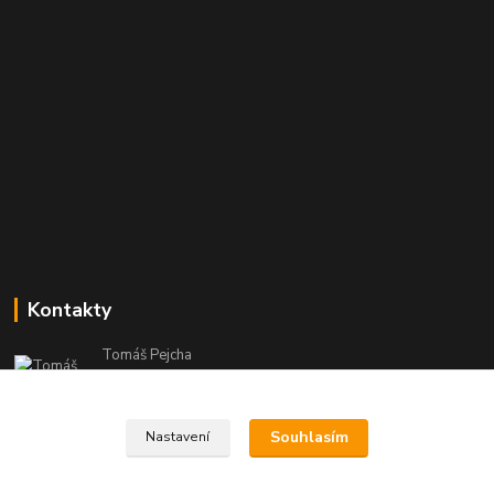
Kontakty
Tomáš Pejcha
+420 602 866 446
(Po-Ne, 8-20 hod.)
Souhlasím
Nastavení
info@azmobil.cz