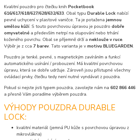
Kvalitní pouzdro pro čtečku knih
Pocketbook
616/617/618/627/628/632/633
. Obal typu
Durable Lock
nabízí
pevné uchycení v plastové vaničce. Ta je potažena
jemnou
umělou kůží
. S touto povrchovou úpravou je pouzdro
dobře
omyvatelné
a především netrpí na olupování nebo trhání
koženého povrchu. Obal se příjemně drží a
neklouže v ruce
.
Výběr je z cca
7 barev
. Tato varianta je v
motivu BLUEGARDEN
.
Pouzdro je tenké, pevné, s magnetickým zavíráním a funkcí
automatického usínání / probouzení. Má kvalitní povrchovou
úpravu, která se dobře udržuje. Zároveň jsou přístupné všechny
ovládací prvky, čtečku tedy není nutné vyndávat z pouzdra.
Pokud si nejste jisti typem pouzdra, zavolejte nám na
602 866 446
a přesně Vám poradíme výběrem pouzdra.
VÝHODY POUZDRA DURABLE
LOCK:
kvalitní materiál (jemná PU kůže s povrchovou úpravou z
mikrovlákna)