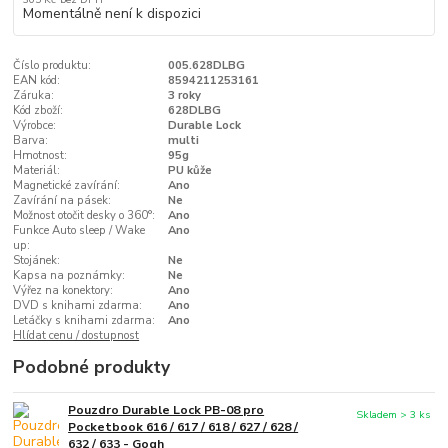
Momentálně není k dispozici
Číslo produktu:
005.628DLBG
EAN kód:
8594211253161
Záruka:
3 roky
Kód zboží:
628DLBG
Výrobce:
Durable Lock
Barva:
multi
Hmotnost:
95g
Materiál:
PU kůže
Magnetické zavírání:
Ano
Zavírání na pásek:
Ne
Možnost otočit desky o 360°:
Ano
Funkce Auto sleep / Wake
Ano
up:
Stojánek:
Ne
Kapsa na poznámky:
Ne
Výřez na konektory:
Ano
DVD s knihami zdarma:
Ano
Letáčky s knihami zdarma:
Ano
Hlídat cenu / dostupnost
Podobné produkty
Pouzdro Durable Lock PB-08 pro
Skladem > 3 ks
Pocketbook 616 / 617 / 618 / 627 / 628 /
632 / 633 - Gogh