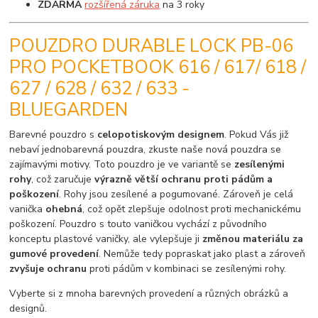
ZDARMA
rozšířená záruka
na 3 roky
POUZDRO DURABLE LOCK PB-06
PRO POCKETBOOK 616 / 617/ 618 /
627 / 628 / 632 / 633 -
BLUEGARDEN
Barevné pouzdro s
celopotiskovým designem
. Pokud Vás již
nebaví jednobarevná pouzdra, zkuste naše nová pouzdra se
zajímavými motivy. Toto pouzdro je ve variantě se
zesílenými
rohy
, což zaručuje
výrazně větší ochranu proti pádům a
poškození
. Rohy jsou zesílené a pogumované. Zároveň je celá
vanička
ohebná
, což opět zlepšuje odolnost proti mechanickému
poškození. Pouzdro s touto vaničkou vychází z původního
konceptu plastové vaničky, ale vylepšuje ji
změnou materiálu za
gumové provedení
. Nemůže tedy popraskat jako plast a zároveň
zvyšuje ochranu
proti pádům v kombinaci se zesílenými rohy.
Vyberte si z mnoha barevných provedení a různých obrázků a
designů.