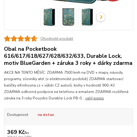
Ohodnotit produkt
Obal na Pocketbook
616/617/618/627/628/632/633, Durable Lock,
motiv BlueGarden + záruka 3 roky + dárky zdarma
AKCE NA TENTO MĚSÍC: ZDARMA 7500 knih na DVD + mapy, návody,
programy, slovníky atd. (v elektronické podobě) ZDARMA startovací
balíčky eKnihovna.cz + výběr CZ autorů, knihy v hodnotě 900,-Kč
ZDARMA odborná podpora na telefonu a emailem ZDARMA rozšířená
záruka na 3 roky Pouzdro Durable Lock PB-0...
celý popis
Dostupnost
na dotaz
369 Kč
/
ks
305 Kč
bez DPH