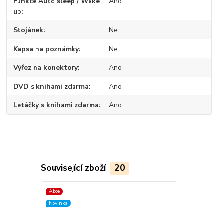
Funkce Auto sleep / Wake
Ano
up
Stojánek
Ne
Kapsa na poznámky
Ne
Výřez na konektory
Ano
DVD s knihami zdarma
Ano
Letáčky s knihami zdarma
Ano
Související zboží
20
Akce
TOP produkt
Novinka
Akce
Novinka