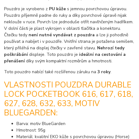
Pouzdro je vyrobeno z
PU kůže
s jemnou povrchovou úpravou.
Pouzdro příjemně padne do ruky a díky povrchové úpravě nijak
neklouže v ruce. Povrch lze jednoduše otřít navlhčeným hadříkem.
V dolní části je plast vykrojen v oblasti tlačítka a konektoru.
Čtečku tedy
není nutné vyndávat z pouzdra
a lze ji pohodlně
používat a nabíjet i v pouzdře. Vnitřní strana je potažena semišem,
který přiléhá na displej čtečky v zavřené stavu.
Nehrozí tedy
poškrábání
displeje. Toto pouzdro je
ideální na cestování a
přenášení
díky svým kompaktní rozměrům a hmotnosti.
Toto pouzdro nabízí také rozšířenou záruku na
3 roky
.
VLASTNOSTI POUZDRA DURABLE
LOCK POCKETBOOK 616, 617, 618,
627, 628, 632, 633, MOTIV
BLUEGARDEN:
Barva: motiv BlueGarden
Hmotnost: 95g
Materiál: kvalitní EKO kůže s povrchovou úpravou (Horse)