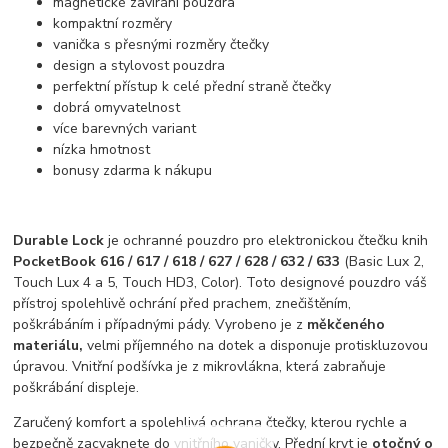
magnetické zavírání pouzdra
kompaktní rozměry
vanička s přesnými rozměry čtečky
design a stylovost pouzdra
perfektní přístup k celé přední straně čtečky
dobrá omyvatelnost
více barevných variant
nízka hmotnost
bonusy zdarma k nákupu
Durable Lock
je ochranné pouzdro pro elektronickou čtečku knih
PocketBook 616 / 617 / 618 / 627 / 628 / 632 / 633
(Basic Lux 2,
Touch Lux 4 a 5, Touch HD3, Color). Toto designové pouzdro váš
přístroj spolehlivě ochrání před prachem, znečištěním,
poškrábáním i případnými pády. Vyrobeno je z
měkčeného
materiálu,
velmi příjemného na dotek a disponuje protiskluzovou
úpravou. Vnitřní podšívka je z mikrovlákna, která zabraňuje
poškrábání displeje.
Zaručený komfort a spolehlivá ochrana čtečky, kterou rychle a
bezpečně zacvaknete do vnitřního vaničky. Přední kryt je
otočný o