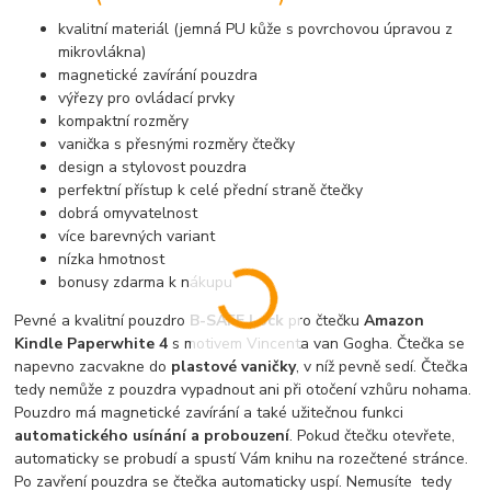
kvalitní materiál (jemná PU kůže s povrchovou úpravou z
mikrovlákna)
magnetické zavírání pouzdra
výřezy pro ovládací prvky
kompaktní rozměry
vanička s přesnými rozměry čtečky
design a stylovost pouzdra
perfektní přístup k celé přední straně čtečky
dobrá omyvatelnost
více barevných variant
nízka hmotnost
bonusy zdarma k nákupu
Pevné a kvalitní pouzdro
B-SAFE Lock
pro čtečku
Amazon
Kindle Paperwhite 4
s motivem Vincenta van Gogha. Čtečka se
napevno zacvakne do
plastové vaničky
, v níž pevně sedí. Čtečka
tedy nemůže z pouzdra vypadnout ani při otočení vzhůru nohama.
Pouzdro má magnetické zavírání a také užitečnou funkci
automatického usínání a probouzení
. Pokud čtečku otevřete,
automaticky se probudí a spustí Vám knihu na rozečtené stránce.
Po zavření pouzdra se čtečka automaticky uspí. Nemusíte tedy