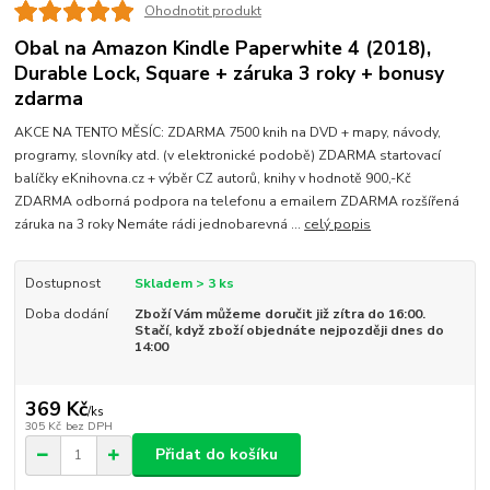
Ohodnotit produkt
Obal na Amazon Kindle Paperwhite 4 (2018),
Durable Lock, Square + záruka 3 roky + bonusy
zdarma
AKCE NA TENTO MĚSÍC: ZDARMA 7500 knih na DVD + mapy, návody,
programy, slovníky atd. (v elektronické podobě) ZDARMA startovací
balíčky eKnihovna.cz + výběr CZ autorů, knihy v hodnotě 900,-Kč
ZDARMA odborná podpora na telefonu a emailem ZDARMA rozšířená
záruka na 3 roky Nemáte rádi jednobarevná ...
celý popis
Dostupnost
Skladem > 3 ks
Doba dodání
Zboží Vám můžeme doručit již zítra do 16:00.
Stačí, když zboží objednáte nejpozději dnes do
14:00
369 Kč
/
ks
305 Kč
bez DPH
Přidat do košíku