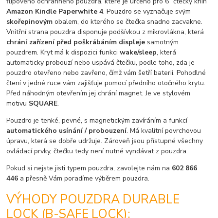
flipového ochranného pouzdra, které je určeno pro 6“ čtečky knih
Amazon Kindle Paperwhite 4
. Pouzdro se vyznačuje svým
skořepinovým
obalem, do kterého se čtečka snadno zacvakne.
Vnitřní strana pouzdra disponuje podšívkou z mikrovlákna, která
chrání zařízení před poškrábáním displeje
samotným
pouzdrem. Kryt má k dispozici funkci
wake/sleep
, která
automaticky probouzí nebo uspává čtečku, podle toho, zda je
pouzdro otevřeno nebo zavřeno, čímž vám šetří baterii. Pohodlné
čtení v jedné ruce vám zajišťuje pomocí předního otočného krytu.
Před náhodným otevřením jej chrání magnet. Je ve stylovém
motivu
SQUARE
.
Pouzdro je tenké, pevné, s magnetickým zavíráním a funkcí
automatického usínání / probouzení
. Má kvalitní povrchovou
úpravu, která se dobře udržuje. Zároveň jsou přístupné všechny
ovládací prvky, čtečku tedy není nutné vyndávat z pouzdra.
Pokud si nejste jisti typem pouzdra, zavolejte nám na
602 866
446
a přesně Vám poradíme výběrem pouzdra.
VÝHODY POUZDRA DURABLE
LOCK (B-SAFE LOCK):