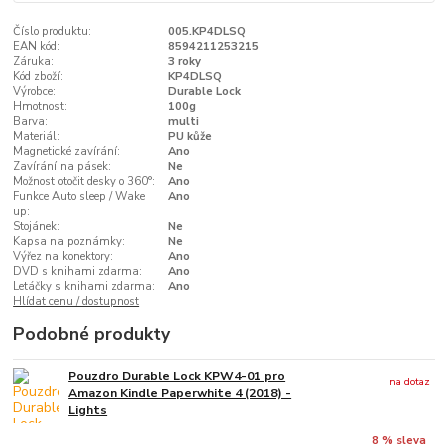
Číslo produktu:
005.KP4DLSQ
EAN kód:
8594211253215
Záruka:
3 roky
Kód zboží:
KP4DLSQ
Výrobce:
Durable Lock
Hmotnost:
100g
Barva:
multi
Materiál:
PU kůže
Magnetické zavírání:
Ano
Zavírání na pásek:
Ne
Možnost otočit desky o 360°:
Ano
Funkce Auto sleep / Wake
Ano
up:
Stojánek:
Ne
Kapsa na poznámky:
Ne
Výřez na konektory:
Ano
DVD s knihami zdarma:
Ano
Letáčky s knihami zdarma:
Ano
Hlídat cenu / dostupnost
Podobné produkty
Pouzdro Durable Lock KPW4-01 pro
na dotaz
Amazon Kindle Paperwhite 4 (2018) -
Lights
8 % sleva