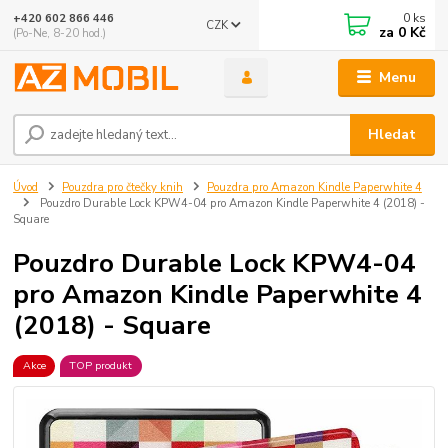
0
ks
+420 602 866 446
CZK
za
0 Kč
(Po-Ne, 8-20 hod.)
Menu
Hledat
Úvod
Pouzdra pro čtečky knih
Pouzdra pro Amazon Kindle Paperwhite 4
Pouzdro Durable Lock KPW4-04 pro Amazon Kindle Paperwhite 4 (2018) -
Square
Pouzdro Durable Lock KPW4-04
pro Amazon Kindle Paperwhite 4
(2018) - Square
Akce
TOP produkt