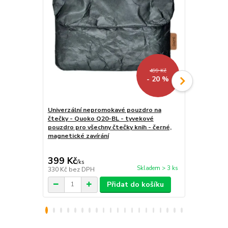
499 Kč
- 20 %
Univerzální nepromokavé pouzdro na
Univerzální 
čtečky - Quoko Q20-BL - tyvekové
tablety, ve
pouzdro pro všechny čtečky knih - černé,
univerzální
magnetické zavírání
černé
399 Kč
349 Kč
/
ks
/
ks
Skladem > 3 ks
330 Kč
bez DPH
288 Kč
bez 
Přidat do košíku