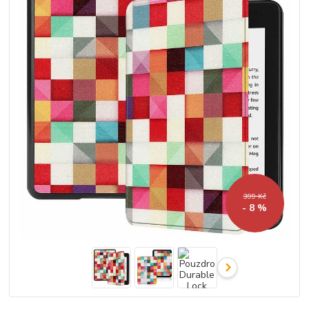
399 Kč
- 8 %