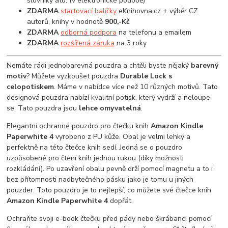
slovníky atd. (v elektronické podobě)
ZDARMA
startovací balíčky
eKnihovna.cz + výběr CZ
autorů, knihy v hodnotě
900,-Kč
ZDARMA
odborná podpora
na telefonu a emailem
ZDARMA
rozšířená záruka
na 3 roky
Nemáte rádi jednobarevná pouzdra a chtěli byste nějaký
barevný
motiv
? Můžete vyzkoušet pouzdra
Durable Lock s
celopotiskem
. Máme v nabídce více než 10 různých motivů. Tato
designová pouzdra nabízí kvalitní potisk, který vydrží a neloupe
se. Tato pouzdra jsou
lehce omyvatelná
.
Elegantní ochranné pouzdro pro čtečku knih
Amazon Kindle
Paperwhite 4
vyrobeno z PU kůže. Obal je velmi lehký a
perfektně na této čtečce knih sedí. Jedná se o pouzdro
uzpůsobené pro čtení knih jednou rukou (díky možnosti
rozkládání). Po uzavření obalu pevně drží pomocí magnetu a to i
bez přítomnosti nadbytečného pásku jako je tomu u jiných
pouzder. Toto pouzdro je to nejlepší, co můžete své čtečce knih
Amazon Kindle Paperwhite 4
dopřát.
Ochraňte svoji e-book čtečku před pády nebo škrábanci pomocí