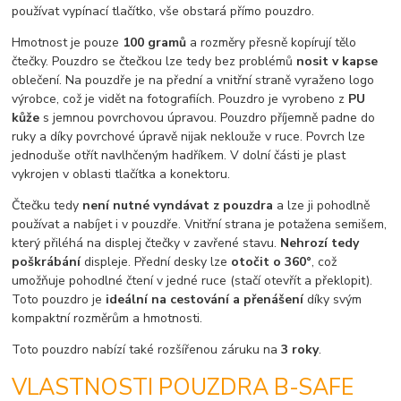
používat vypínací tlačítko, vše obstará přímo pouzdro.
Hmotnost je pouze
100 gramů
a rozměry přesně kopírují tělo
čtečky. Pouzdro se čtečkou lze tedy bez problémů
nosit v kapse
oblečení. Na pouzdře je na přední a vnitřní straně vyraženo logo
výrobce, což je vidět na fotografiích. Pouzdro je vyrobeno z
PU
kůže
s jemnou povrchovou úpravou. Pouzdro příjemně padne do
ruky a díky povrchové úpravě nijak neklouže v ruce. Povrch lze
jednoduše otřít navlhčeným hadříkem. V dolní části je plast
vykrojen v oblasti tlačítka a konektoru.
Čtečku tedy
není nutné vyndávat z pouzdra
a lze ji pohodlně
používat a nabíjet i v pouzdře. Vnitřní strana je potažena semišem,
který přiléhá na displej čtečky v zavřené stavu.
Nehrozí tedy
poškrábání
displeje. Přední desky lze
otočit o 360°
, což
umožňuje pohodlné čtení v jedné ruce (stačí otevřít a překlopit).
Toto pouzdro je
ideální na cestování a přenášení
díky svým
kompaktní rozměrům a hmotnosti.
Toto pouzdro nabízí také rozšířenou záruku na
3 roky
.
VLASTNOSTI POUZDRA B-SAFE