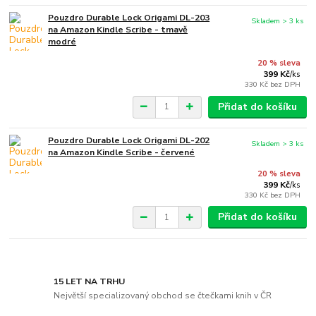
Pouzdro Durable Lock Origami DL-203
Skladem > 3 ks
na Amazon Kindle Scribe - tmavě
modré
20 % sleva
399 Kč
/
ks
330 Kč
bez DPH
Přidat do košíku
Pouzdro Durable Lock Origami DL-202
Skladem > 3 ks
na Amazon Kindle Scribe - červené
20 % sleva
399 Kč
/
ks
330 Kč
bez DPH
Přidat do košíku
15 LET NA TRHU
Největší specializovaný obchod se čtečkami knih v ČR