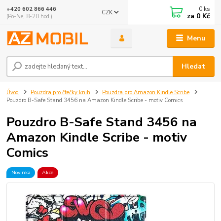
0
ks
+420 602 866 446
CZK
za
0 Kč
(Po-Ne, 8-20 hod.)
Menu
Hledat
Úvod
Pouzdra pro čtečky knih
Pouzdra pro Amazon Kindle Scribe
Pouzdro B-Safe Stand 3456 na Amazon Kindle Scribe - motiv Comics
Pouzdro B-Safe Stand 3456 na
Amazon Kindle Scribe - motiv
Comics
Novinka
Akce