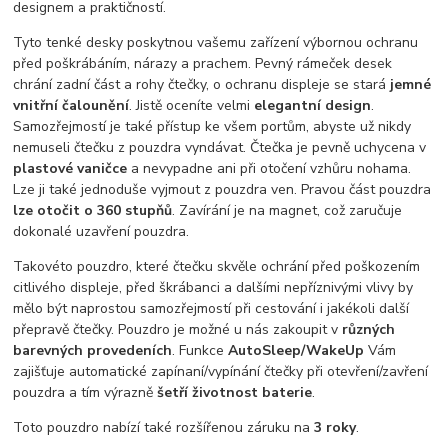
designem a praktičností.
Tyto tenké desky poskytnou vašemu zařízení výbornou ochranu
před poškrábáním, nárazy a prachem. Pevný rámeček desek
chrání zadní část a rohy čtečky, o ochranu displeje se stará
jemné
vnitřní čalounění
. Jistě oceníte velmi
elegantní design
.
Samozřejmostí je také přístup ke všem portům, abyste už nikdy
nemuseli čtečku z pouzdra vyndávat. Čtečka je pevně uchycena v
plastové vaničce
a nevypadne ani při otočení vzhůru nohama.
Lze ji také jednoduše vyjmout z pouzdra ven. Pravou část pouzdra
lze otočit o 360 stupňů
. Zavírání je na magnet, což zaručuje
dokonalé uzavření pouzdra.
Takovéto pouzdro, které čtečku skvěle ochrání před poškozením
citlivého displeje, před škrábanci a dalšími nepříznivými vlivy by
mělo být naprostou samozřejmostí při cestování i jakékoli další
přepravě čtečky. Pouzdro je možné u nás zakoupit v
různých
barevných provedeních
. Funkce
AutoSleep/WakeUp
Vám
zajišťuje automatické zapínaní/vypínání čtečky při otevření/zavření
pouzdra a tím výrazně
šetří životnost baterie
.
Toto pouzdro nabízí také rozšířenou záruku na
3 roky
.