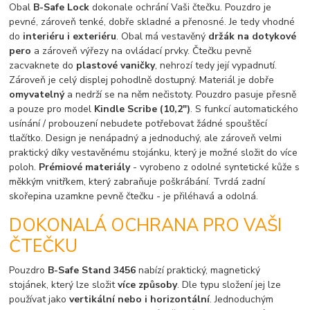
Obal
B-Safe Lock
dokonale ochrání Vaši čtečku. Pouzdro je
pevné, zároveň tenké, dobře skladné a přenosné. Je tedy vhodné
do
interiéru i exteriéru
. Obal má vestavěný
držák na dotykové
pero
a zároveň výřezy na ovládací prvky. Čtečku pevně
zacvaknete do
plastové vaničky
, nehrozí tedy její vypadnutí.
Zároveň je celý displej pohodlně dostupný. Materiál je dobře
omyvatelný
a nedrží se na něm nečistoty. Pouzdro pasuje přesně
a pouze pro model
Kindle Scribe (10,2")
. S funkcí automatického
usínání / probouzení nebudete potřebovat žádné spouštěcí
tlačítko. Design je nenápadný a jednoduchý, ale zároveň velmi
praktický díky vestavěnému stojánku, který je možné složit do více
poloh.
Prémiové materiály
- vyrobeno z odolné syntetické kůže s
měkkým vnitřkem, který zabraňuje poškrábání. Tvrdá zadní
skořepina uzamkne pevně čtečku - je přiléhavá a odolná.
DOKONALÁ OCHRANA PRO VAŠI
ČTEČKU
Pouzdro
B-Safe Stand 3456
nabízí praktický, magnetický
stojánek, který lze složit
více způsoby
. Dle typu složení jej lze
používat jako
vertikální nebo i horizontální
. Jednoduchým