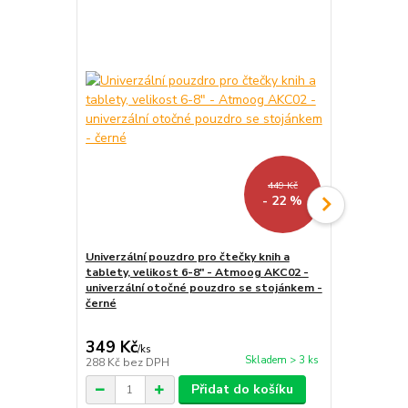
Akce
Novinka
449 Kč
- 22 %
Univerzální pouzdro pro čtečky knih a
tablety, velikost 6-8" - Atmoog AKC02 -
Stojánek na
univerzální otočné pouzdro se stojánkem -
WH01 - polo
černé
/ tablet / te
349 Kč
259 Kč
/
ks
/
ks
Skladem > 3 ks
288 Kč
bez DPH
214 Kč
bez 
Přidat do košíku