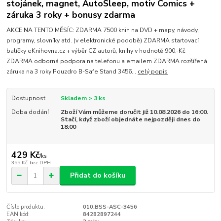
stojánek, magnet, AutoSleep, motiv Comics +
záruka 3 roky + bonusy zdarma
AKCE NA TENTO MĚSÍC: ZDARMA 7500 knih na DVD + mapy, návody,
programy, slovníky atd. (v elektronické podobě) ZDARMA startovací
balíčky eKnihovna.cz + výběr CZ autorů, knihy v hodnotě 900,-Kč
ZDARMA odborná podpora na telefonu a emailem ZDARMA rozšířená
záruka na 3 roky Pouzdro B-Safe Stand 3456...
celý popis
Dostupnost
Skladem > 3 ks
Doba dodání
Zboží Vám můžeme doručit již 10.08.2026 do 16:00.
Stačí, když zboží objednáte nejpozději dnes do
18:00
429 Kč
/
ks
355 Kč
bez DPH
Přidat do košíku
Číslo produktu:
010.BSS-ASC-3456
EAN kód:
84282897244