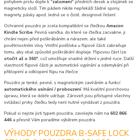
pohybem prstu dojde k "
zalomení
" předních desek a stojánek se
magneticky složí. Tím pádem nikde nepřekáží žádné spony,
magnety, pásky apod. Jedná se o čisté, designové řešení.
Ochranné pouzdro je zcela kompatibilní se čtečkou
Amazon
Kindle Scribe
. Pevná vanička, do které se čtečka zacvakne, ji
chrání nejen před poškrábáním a nárazem, ale také
povětrnostními vlivy. Vnitřní podšívka u flipové části zabraňuje
tomu, aby obal způsobil poškrábání displeje. Flipovou část lze
otočit až o 360°
, což umožňuje snadné držení v jedné ruce. Další
vlastností flipové části je automatické vypínání a odemykání při
přiklopení a odklopení flipu na čtečce.
Pouzdro je tenké, pevné, s magnetickým zavíráním a funkcí
automatického usínání / probouzení
. Má kvalitní povrchovou
úpravu, která se dobře udržuje. Zároveň jsou přístupné všechny
ovládací prvky, čtečku tedy není nutné vyndávat z pouzdra.
Pokud si nejste jisti typem pouzdra, zavolejte nám na
602 866
446
a přesně Vám poradíme výběrem pouzdra.
VÝHODY POUZDRA B-SAFE LOCK