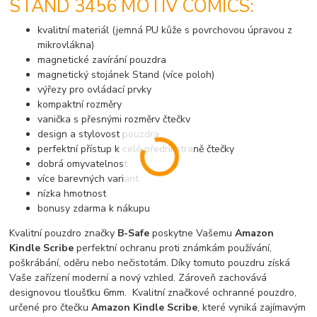
STAND 3456 MOTIV COMICS:
kvalitní materiál (jemná PU kůže s povrchovou úpravou z
mikrovlákna)
magnetické zavírání pouzdra
magnetický stojánek Stand (více poloh)
výřezy pro ovládací prvky
kompaktní rozměry
vanička s přesnými rozměry čtečky
design a stylovost pouzdra
perfektní přístup k celé přední straně čtečky
dobrá omyvatelnost
více barevných variant
nízka hmotnost
bonusy zdarma k nákupu
Kvalitní pouzdro značky
B-Safe
poskytne Vašemu
Amazon
Kindle Scribe
perfektní ochranu proti známkám používání,
poškrábání, oděru nebo nečistotám. Díky tomuto pouzdru získá
Vaše zařízení moderní a nový vzhled. Zároveň zachovává
designovou tloušťku 6mm. Kvalitní značkové ochranné pouzdro,
určené pro čtečku
Amazon Kindle Scribe
, které vyniká zajímavým