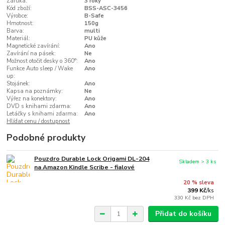
Záruka:
3 roky
Kód zboží:
BSS-ASC-3456
Výrobce:
B-Safe
Hmotnost:
150g
Barva:
multi
Materiál:
PU kůže
Magnetické zavírání:
Ano
Zavírání na pásek:
Ne
Možnost otočit desky o 360°:
Ano
Funkce Auto sleep / Wake
Ano
up:
Stojánek:
Ano
Kapsa na poznámky:
Ne
Výřez na konektory:
Ano
DVD s knihami zdarma:
Ano
Letáčky s knihami zdarma:
Ano
Hlídat cenu / dostupnost
Podobné produkty
Pouzdro Durable Lock Origami DL-204
Skladem > 3 ks
na Amazon Kindle Scribe - fialové
20 % sleva
399 Kč
/
ks
330 Kč
bez DPH
Přidat do košíku