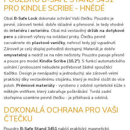
PRO KINDLE SCRIBE - HNĚDÉ
Obal
B-Safe Lock
dokonale ochrání Vaši čtečku. Pouzdro je
pevné, zároveň tenké, dobře skladné a přenosné. Je tedy vhodné
do
interiéru i exteriéru
. Obal má vestavěný
držák na dotykové
pero
a zároveň výřezy na ovládací prvky. Čtečku pevně
zacvaknete do
plastové vaničky
, nehrozí tedy její vypadnutí.
Zároveň je celý displej pohodlně dostupný. Materiál je dobře
omyvatelný
a nedrží se na něm nečistoty. Pouzdro pasuje přesně
a pouze pro model
Kindle Scribe (10,2")
. S funkcí automatického
usínání / probouzení nebudete potřebovat žádné spouštěcí
tlačítko. Design je nenápadný a jednoduchý, ale zároveň velmi
praktický díky vestavěnému stojánku, který je možné složit do více
poloh.
Prémiové materiály
- vyrobeno z odolné syntetické kůže s
měkkým vnitřkem, který zabraňuje poškrábání. Tvrdá zadní
skořepina uzamkne pevně čtečku - je přiléhavá a odolná.
DOKONALÁ OCHRANA PRO VAŠI
ČTEČKU
Pouzdro
B-Safe Stand 3451
nabízí praktický, magnetický