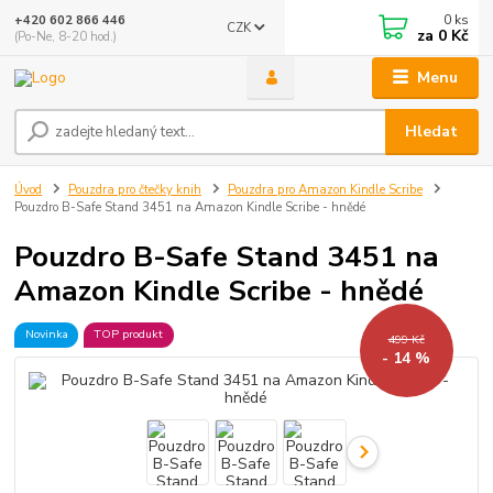
0
ks
+420 602 866 446
CZK
za
0 Kč
(Po-Ne, 8-20 hod.)
Menu
Hledat
Úvod
Pouzdra pro čtečky knih
Pouzdra pro Amazon Kindle Scribe
Pouzdro B-Safe Stand 3451 na Amazon Kindle Scribe - hnědé
Pouzdro B-Safe Stand 3451 na
Amazon Kindle Scribe - hnědé
Novinka
TOP produkt
499 Kč
- 14 %