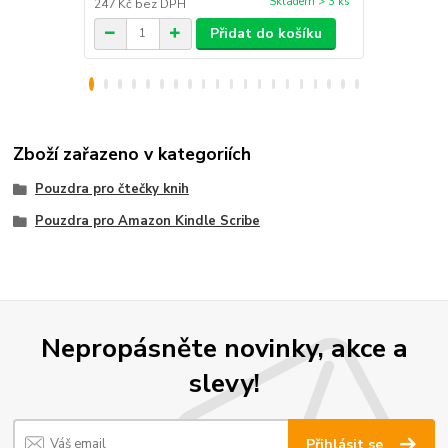
Skladem > 3 ks
247 Kč
bez DPH
214 Kč
bez 
Přidat do košíku
Zboží zařazeno v kategoriích
Pouzdra pro čtečky knih
Pouzdra pro Amazon Kindle Scribe
Nepropásněte novinky, akce a
slevy!
Přihlásit se