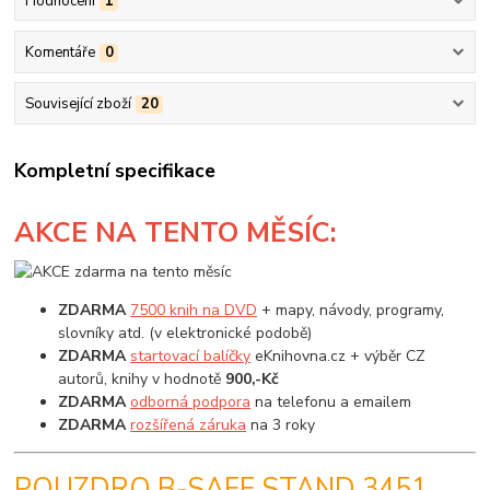
Hodnocení
1
Komentáře
0
Související zboží
20
Kompletní specifikace
AKCE
NA TENTO MĚSÍC:
ZDARMA
7500 knih na DVD
+ mapy, návody, programy,
slovníky atd. (v elektronické podobě)
ZDARMA
startovací balíčky
eKnihovna.cz + výběr CZ
autorů, knihy v hodnotě
900,-Kč
ZDARMA
odborná podpora
na telefonu a emailem
ZDARMA
rozšířená záruka
na 3 roky
POUZDRO B-SAFE STAND 3451