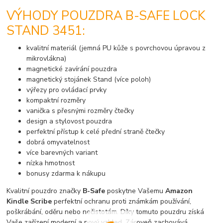
VÝHODY POUZDRA B-SAFE LOCK
STAND 3451:
kvalitní materiál (jemná PU kůže s povrchovou úpravou z
mikrovlákna)
magnetické zavírání pouzdra
magnetický stojánek Stand (více poloh)
výřezy pro ovládací prvky
kompaktní rozměry
vanička s přesnými rozměry čtečky
design a stylovost pouzdra
perfektní přístup k celé přední straně čtečky
dobrá omyvatelnost
více barevných variant
nízka hmotnost
bonusy zdarma k nákupu
Kvalitní pouzdro značky
B-Safe
poskytne Vašemu
Amazon
Kindle Scribe
perfektní ochranu proti známkám používání,
poškrábání, oděru nebo nečistotám. Díky tomuto pouzdru získá
Vaše zařízení moderní a nový vzhled. Zároveň zachovává