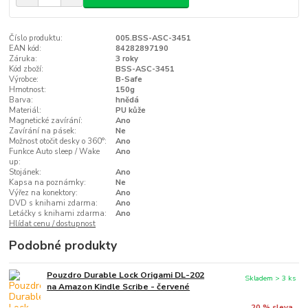
Číslo produktu:
005.BSS-ASC-3451
EAN kód:
84282897190
Záruka:
3 roky
Kód zboží:
BSS-ASC-3451
Výrobce:
B-Safe
Hmotnost:
150g
Barva:
hnědá
Materiál:
PU kůže
Magnetické zavírání:
Ano
Zavírání na pásek:
Ne
Možnost otočit desky o 360°:
Ano
Funkce Auto sleep / Wake
Ano
up:
Stojánek:
Ano
Kapsa na poznámky:
Ne
Výřez na konektory:
Ano
DVD s knihami zdarma:
Ano
Letáčky s knihami zdarma:
Ano
Hlídat cenu / dostupnost
Podobné produkty
Pouzdro Durable Lock Origami DL-202
Skladem > 3 ks
na Amazon Kindle Scribe - červené
20 % sleva