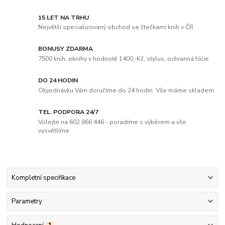
15 LET NA TRHU
Největší specializovaný obchod se čtečkami knih v ČR
BONUSY ZDARMA
7500 knih, eknihy v hodnotě 1400,-Kč, stylus, ochranná fólie
DO 24 HODIN
Objednávku Vám doručíme do 24 hodin. Vše máme skladem
TEL. PODPORA 24/7
Volejte na 602 866 446 - poradíme s výběrem a vše
vysvětlíme
Kompletní specifikace
Parametry