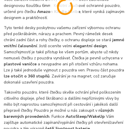
designovou tloušťku 6mm. Kvalitní značkové ochranné pouzdro,
určené pro čtečku
Amazon Kindle Scribe
, které vyniká zajímavým
designem a praktičností.
Tyto tenké desky poskytnou vašemu zařízení výbornou ochranu
před poškrábáním, nárazy a prachem. Pevný rámeček desek
chrání zadní část a rohy čtečky, o ochranu displeje se stará
jemné
vnitřní čalounění
. Jistě oceníte velmi
elegantní design
.
Samozřejmostí je také přístup ke všem portům, abyste už nikdy
nemuseli čtečku z pouzdra vyndávat. Čtečka je pevně uchycena v
plastové vaničce
a nevypadne ani při otočení vzhůru nohama.
Lze ji také jednoduše vyjmout z pouzdra ven. Pravou část pouzdra
lze otočit o 360 stupňů
. Zavírání je na magnet, což zaručuje
dokonalé uzavření pouzdra.
Takovéto pouzdro, které čtečku skvěle ochrání před poškozením
citlivého displeje, před škrábanci a dalšími nepříznivými vlivy by
mělo být naprostou samozřejmostí při cestování i jakékoli další
přepravě čtečky. Pouzdro je možné u nás zakoupit v
různých
barevných provedeních
. Funkce
AutoSleep/WakeUp
Vám
zajišťuje automatické zapínaní/vypínání čtečky při otevření/zavření
pouzdra a tím výrazně
šetří životnost baterie
.