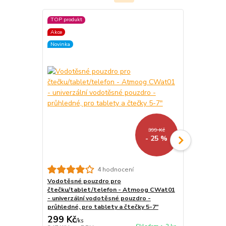
TOP produkt
TOP produkt
Akce
Akce
Novinka
Novinka
399 Kč
- 25 %
4 hodnocení
Vodotěsné pouzdro pro
Stojánek na
čtečku/tablet/telefon - Atmoog CWat01
BL01 - polo
- univerzální vodotěsné pouzdro -
tablet / tel
průhledné, pro tablety a čtečky 5-7"
299 Kč
259 Kč
/
ks
/
ks