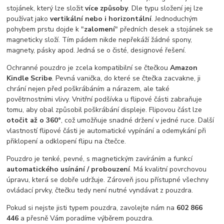
stojánek, který lze složit
více způsoby
. Dle typu složení jej lze
používat jako
vertikální nebo i horizontální
. Jednoduchým
pohybem prstu dojde k "
zalomení
" předních desek a stojánek se
magneticky složí. Tím pádem nikde nepřekáží žádné spony,
magnety, pásky apod. Jedná se o čisté, designové řešení.
Ochranné pouzdro je zcela kompatibilní se čtečkou
Amazon
Kindle Scribe
. Pevná vanička, do které se čtečka zacvakne, ji
chrání nejen před poškrábáním a nárazem, ale také
povětrnostními vlivy. Vnitřní podšívka u flipové části zabraňuje
tomu, aby obal způsobil poškrábání displeje. Flipovou část lze
otočit až o 360°
, což umožňuje snadné držení v jedné ruce. Další
vlastností flipové části je automatické vypínání a odemykání při
přiklopení a odklopení flipu na čtečce.
Pouzdro je tenké, pevné, s magnetickým zavíráním a funkcí
automatického usínání / probouzení
. Má kvalitní povrchovou
úpravu, která se dobře udržuje. Zároveň jsou přístupné všechny
ovládací prvky, čtečku tedy není nutné vyndávat z pouzdra.
Pokud si nejste jisti typem pouzdra, zavolejte nám na
602 866
446
a přesně Vám poradíme výběrem pouzdra.