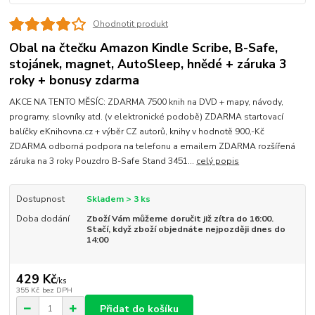
Ohodnotit produkt
Obal na čtečku Amazon Kindle Scribe, B-Safe,
stojánek, magnet, AutoSleep, hnědé + záruka 3
roky + bonusy zdarma
AKCE NA TENTO MĚSÍC: ZDARMA 7500 knih na DVD + mapy, návody,
programy, slovníky atd. (v elektronické podobě) ZDARMA startovací
balíčky eKnihovna.cz + výběr CZ autorů, knihy v hodnotě 900,-Kč
ZDARMA odborná podpora na telefonu a emailem ZDARMA rozšířená
záruka na 3 roky Pouzdro B-Safe Stand 3451...
celý popis
Dostupnost
Skladem > 3 ks
Doba dodání
Zboží Vám můžeme doručit již zítra do 16:00.
Stačí, když zboží objednáte nejpozději dnes do
14:00
429 Kč
/
ks
355 Kč
bez DPH
Přidat do košíku