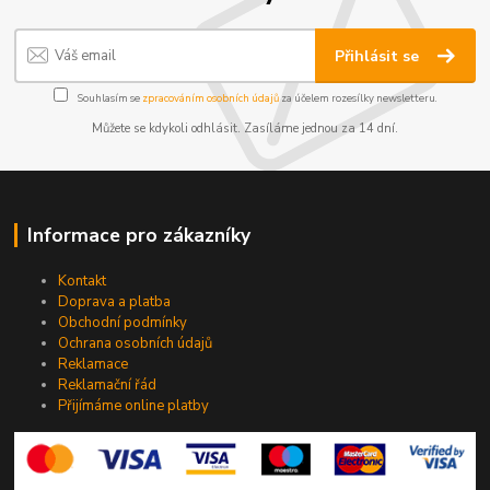
Přihlásit se
Souhlasím se
zpracováním osobních údajů
za účelem rozesílky newsletteru.
Můžete se kdykoli odhlásit. Zasíláme jednou za 14 dní.
Informace pro zákazníky
Kontakt
Doprava a platba
Obchodní podmínky
Ochrana osobních údajů
Reklamace
Reklamační řád
Přijímáme online platby