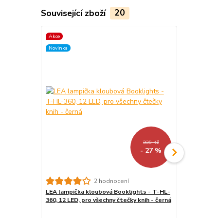
Související zboží
20
Akce
TOP produkt
Novinka
Akce
Novinka
339 Kč
- 27 %
2 hodnocení
LEA lampička kloubová Booklights - T-HL-
Ochranné sk
360, 12 LED, pro všechny čtečky knih - černá
- Screen Pro
pro čtečky k