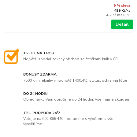
9 % sleva
499 Kč
/
ks
412 Kč
bez DPH
Detail
15 LET NA TRHU
Největší specializovaný obchod se čtečkami knih v ČR
BONUSY ZDARMA
7500 knih, eknihy v hodnotě 1400,-Kč, stylus, ochranná fólie
DO 24 HODIN
Objednávku Vám doručíme do 24 hodin. Vše máme skladem
TEL. PODPORA 24/7
Volejte na 602 866 446 - poradíme s výběrem a vše
vysvětlíme