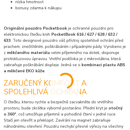
nízka hmotnost
bonusy zdarma k nákupu
Originální pouzdro Pocketbook
je ochranné pouzdro pro
elektronickou čtečku knih
PocketBook 616 / 627 / 628 / 632 /
633
. Toto designové pouzdro váš přístroj spolehlivě ochrání před
prachem, znečištěním, poškrábáním i případnými pády. Vyrobeno je
z
měkčeného materiálu
velmi příjemného na dotek, disponuje
protiskluzovou úpravou. Vnitřní podšívka je z mikrovlákna, která
zabraňuje poškrábání displeje. Jedná se o
kombinaci plastu ABS
a měkčené EKO kůže
.
ZARUČENÝ KOMFORT A
SPOLEHLIVÁ OCHRANA
O čtečku, kterou rychle a bezpečně zacvakněte do vnitřního
prostoru, bude zkrátka výborně postaráno. Přední kryt je
otočný
o 360°
, což umožňuje příjemné a pohodlné čtení v jedné ruce.
Stačí jen otevřít a překlopit. Zavírání na magnet zabraňuje
náhodnému otevření. Pouzdru nechybí přesné výřezy na všechny