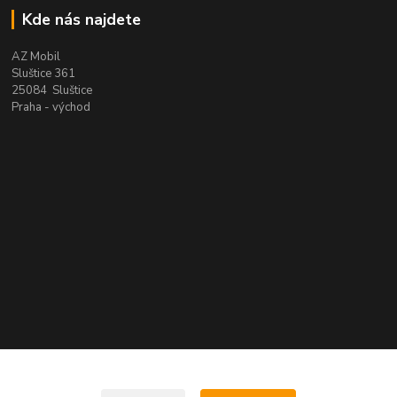
Kde nás najdete
AZ Mobil
Sluštice 361
25084 Sluštice
Praha - východ
Kontakty