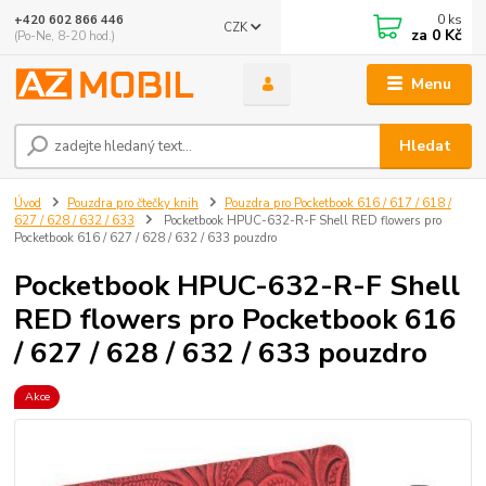
0
ks
+420 602 866 446
CZK
za
0 Kč
(Po-Ne, 8-20 hod.)
Menu
Hledat
Úvod
Pouzdra pro čtečky knih
Pouzdra pro Pocketbook 616 / 617 / 618 /
627 / 628 / 632 / 633
Pocketbook HPUC-632-R-F Shell RED flowers pro
Pocketbook 616 / 627 / 628 / 632 / 633 pouzdro
Pocketbook HPUC-632-R-F Shell
RED flowers pro Pocketbook 616
/ 627 / 628 / 632 / 633 pouzdro
Akce