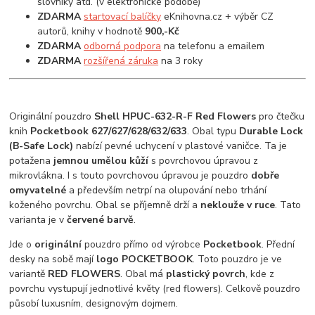
slovníky atd. (v elektronické podobě)
ZDARMA
startovací balíčky
eKnihovna.cz + výběr CZ
autorů, knihy v hodnotě
900,-Kč
ZDARMA
odborná podpora
na telefonu a emailem
ZDARMA
rozšířená záruka
na 3 roky
Originální pouzdro
Shell HPUC-632-R-F Red Flowers
pro čtečku
knih
Pocketbook 627/627/628/632/633
. Obal typu
Durable Lock
(B-Safe Lock)
nabízí pevné uchycení v plastové vaničce. Ta je
potažena
jemnou umělou kůží
s povrchovou úpravou z
mikrovlákna. I s touto povrchovou úpravou je pouzdro
dobře
omyvatelné
a především netrpí na olupování nebo trhání
koženého povrchu. Obal se příjemně drží a
neklouže v ruce
. Tato
varianta je v
červené barvě
.
Jde o
originální
pouzdro přímo od výrobce
Pocketbook
. Přední
desky na sobě mají
logo POCKETBOOK
. Toto pouzdro je ve
variantě
RED FLOWERS
. Obal má
plastický povrch
, kde z
povrchu vystupují jednotlivé květy (red flowers). Celkově pouzdro
působí luxusním, designovým dojmem.