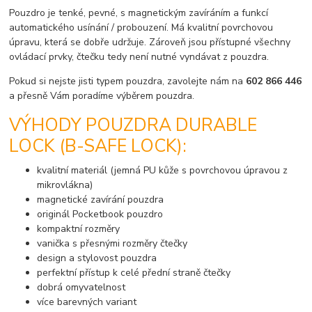
Pouzdro je tenké, pevné, s magnetickým zavíráním a funkcí
automatického usínání / probouzení. Má kvalitní povrchovou
úpravu, která se dobře udržuje. Zároveň jsou přístupné všechny
ovládací prvky, čtečku tedy není nutné vyndávat z pouzdra.
Pokud si nejste jisti typem pouzdra, zavolejte nám na
602 866 446
a přesně Vám poradíme výběrem pouzdra.
VÝHODY POUZDRA DURABLE
LOCK (B-SAFE LOCK):
kvalitní materiál (jemná PU kůže s povrchovou úpravou z
mikrovlákna)
magnetické zavírání pouzdra
originál Pocketbook pouzdro
kompaktní rozměry
vanička s přesnými rozměry čtečky
design a stylovost pouzdra
perfektní přístup k celé přední straně čtečky
dobrá omyvatelnost
více barevných variant