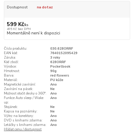
Dostupnost
na dotaz
599 Kč
/
ks
495 Kč
bez DPH
Momentálně není k dispozici
Číslo produktu:
030.628ORRF
EAN kód:
7640152095429
Záruka:
3 roky
Kód zboží:
628ORRF
Výrobce:
Pocketbook
Hmotnost:
90g
Barva:
red flowers
Materiál:
PU kůže
Magnetické zavírání:
Ano
Zavírání na pásek:
Ne
Možnost otočit desky o 360°:
Ano
Funkce Auto sleep / Wake
Ano
up:
Stojánek:
Ne
Kapsa na poznámky:
Ne
Výřez na konektory:
Ano
DVD s knihami zdarma:
Ano
Letáčky s knihami zdarma:
Ano
Hlídat cenu / dostupnost