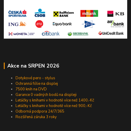
Akce na SRPEN 2026
Dotykové pero - stylus
Ochranná fólie na displej
7500 knih na DVD
Garance 0 vadných bodů na displeji
Letáčky s knihami v hodnotě více než 1400,-Kč
Letáčky s knihami v hodnotě více než 900,-Kč
Odborná podpora 24/7/365
Rozšířená záruka 3 roky