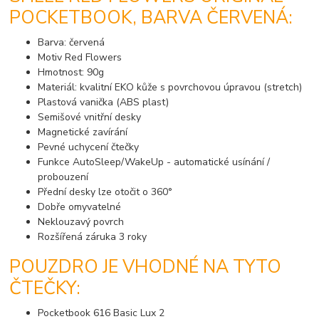
POCKETBOOK, BARVA ČERVENÁ:
Barva: červená
Motiv Red Flowers
Hmotnost: 90g
Materiál: kvalitní EKO kůže s povrchovou úpravou (stretch)
Plastová vanička (ABS plast)
Semišové vnitřní desky
Magnetické zavírání
Pevné uchycení čtečky
Funkce AutoSleep/WakeUp - automatické usínání /
probouzení
Přední desky lze otočit o 360°
Dobře omyvatelné
Neklouzavý povrch
Rozšířená záruka 3 roky
POUZDRO JE VHODNÉ NA TYTO
ČTEČKY:
Pocketbook 616 Basic Lux 2