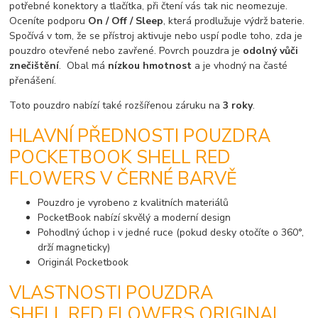
potřebné konektory a tlačítka, při čtení vás tak nic neomezuje.
Oceníte podporu
On / Off / Sleep
, která prodlužuje výdrž baterie.
Spočívá v tom, že se přístroj aktivuje nebo uspí podle toho, zda je
pouzdro otevřené nebo zavřené. Povrch pouzdra je
odolný vůči
znečištění
. Obal má
nízkou hmotnost
a je vhodný na časté
přenášení.
Toto pouzdro nabízí také rozšířenou záruku na
3 roky
.
HLAVNÍ PŘEDNOSTI POUZDRA
POCKETBOOK SHELL RED
FLOWERS V ČERNÉ BARVĚ
Pouzdro je vyrobeno z kvalitních materiálů
PocketBook nabízí skvělý a moderní design
Pohodlný úchop i v jedné ruce (pokud desky otočíte o 360°,
drží magneticky)
Originál Pocketbook
VLASTNOSTI POUZDRA
SHELL RED FLOWERS ORIGINAL