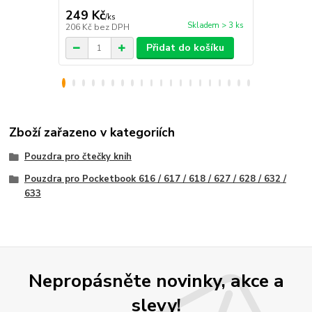
249 Kč
290 Kč
/
ks
/
ks
Skladem > 3 ks
206 Kč
bez DPH
240 Kč
bez 
Přidat do košíku
Zboží zařazeno v kategoriích
Pouzdra pro čtečky knih
Pouzdra pro Pocketbook 616 / 617 / 618 / 627 / 628 / 632 /
633
Nepropásněte novinky, akce a
slevy!