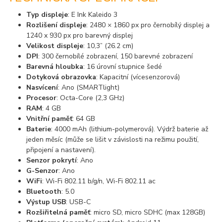
Typ displeje
: E Ink Kaleido 3
Rozlišení displeje
: 2480 × 1860 px pro černobílý displej a
1240 x 930 px pro barevný displej
Velikost displeje
: 10,3” (26.2 cm)
DPI
: 300 černobílé zobrazení, 150 barevné zobrazení
Barevná hloubka
: 16 úrovní stupnice šedé
Dotyková obrazovka
: Kapacitní (vícesenzorová)
Nasvícení
: Ano (SMARTlight)
Procesor
: Octa-Core (2,3 GHz)
RAM
: 4 GB
Vnitřní paměť
: 64 GB
Baterie
: 4000 mAh (lithium-polymerová). Výdrž baterie až
jeden měsíc (může se lišit v závislosti na režimu použití,
připojení a nastavení).
Senzor pokrytí
: Ano
G-Senzor
: Ano
WiFi
: Wi-Fi 802.11 b/g/n, Wi-Fi 802.11 ac
Bluetooth
: 5.0
Výstup USB
: USB-C
Rozšiřitelná paměť
: micro SD, micro SDHC (max 128GB)