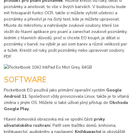
produkt pro psaní poznámek
. Můžete kreslit od ruky, dělat si
poznámky a anotovat, to vše v živých barvách. V budoucnu bude
mít fotoaparát funkci OCR, takže si můžete vyfotit učebnici a
poznámky a převést je na čistý text, kde je můžete upravovat.
Mluvte do mikrofonu a nahrávejte zvukové soubory, které lze
vložit do hlavní aplikace pro psaní a zanechat zvukové poznámky.
Jedním z hlavních důvodů, proč si chcete EO koupit, je dělat si
poznámky v barvě; na výběr je asi osm barev a různé velikosti per
a tužek. Kreslit od ruky, psát poznámky nebo upravovat soubory
PDF.
SOFTWARE
Pocketbook EO používá jako primární operační systém
Google
Android 11
. Společnost vždy provozovala Linux, takže je to vítaná
změna s jiným OS. Můžete si také užívat plný přístup do
Obchodu
Google Play
.
Hlavní domovská obrazovka má ve spodní části
prvky
uživatelského rozhraní
. Patří sem tlačítko domů, knihovna,
knihkupectví, audioknihy a nastavení.
Knihkupectví
je obzvláště