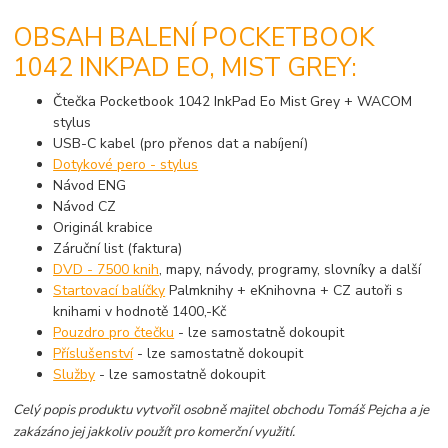
OBSAH BALENÍ POCKETBOOK
1042 INKPAD EO, MIST GREY:
Čtečka Pocketbook 1042 InkPad Eo Mist Grey + WACOM
stylus
USB-C kabel (pro přenos dat a nabíjení)
Dotykové pero - stylus
Návod ENG
Návod CZ
Originál krabice
Záruční list (faktura)
DVD - 7500 knih
, mapy, návody, programy, slovníky a další
Startovací balíčky
Palmknihy + eKnihovna + CZ autoři s
knihami v hodnotě 1400,-Kč
Pouzdro pro čtečku
- lze samostatně dokoupit
Příslušenství
- lze samostatně dokoupit
Služby
- lze samostatně dokoupit
Celý popis produktu vytvořil osobně majitel obchodu Tomáš Pejcha a je
zakázáno jej jakkoliv použít pro komerční využití.