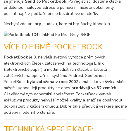
se jmenuje
Send to Pocketbook
. Po registraci dostane čtečka
přidělenou mailovou adresu a pomoci ní můžete dokumenty
posílat např. z počítače přímo bezdrátově do čtečky.
Nechybí zde ani
hry
(sudoku, karetní hry, šachy, klondike).
VÍCE O FIRMĚ POCKETBOOK
PocketBook
je 3. největší světový výrobce prémiových
elektronických čteček založených na technologii
E Ink
(„elektronický papír“) a multimediálních čteček a tabletů
založených na operačním systému Android. Společnost
PocketBook
byla založena v roce 2007
a má sídlo ve švýcarském
městě Lugano. Její produkty se dnes
prodávají ve 32 zemích
.
Cílevědomý tým odborníků společnosti PocketBook vytváří
exkluzivní produkty nejvyšší možné kvality a snaží se dosáhnout
dokonalosti v každém ohledu. Dobře také předvídá veškeré možné
potřeby moderního čtenáře.
TECHNICKÁ SPECIFIKACE: