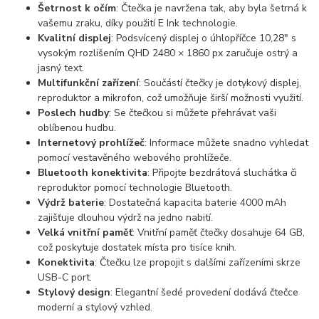
Šetrnost k očím
: Čtečka je navržena tak, aby byla šetrná k
vašemu zraku, díky použití E Ink technologie.
Kvalitní displej
: Podsvícený displej o úhlopříčce 10,28" s
vysokým rozlišením QHD 2480 × 1860 px zaručuje ostrý a
jasný text.
Multifunkční zařízení
: Součástí čtečky je dotykový displej,
reproduktor a mikrofon, což umožňuje širší možnosti využití.
Poslech hudby
: Se čtečkou si můžete přehrávat vaši
oblíbenou hudbu.
Internetový prohlížeč
: Informace můžete snadno vyhledat
pomocí vestavěného webového prohlížeče.
Bluetooth konektivita
: Připojte bezdrátová sluchátka či
reproduktor pomocí technologie Bluetooth.
Výdrž baterie
: Dostatečná kapacita baterie 4000 mAh
zajišťuje dlouhou výdrž na jedno nabití.
Velká vnitřní paměť
: Vnitřní paměť čtečky dosahuje 64 GB,
což poskytuje dostatek místa pro tisíce knih.
Konektivita
: Čtečku lze propojit s dalšími zařízeními skrze
USB-C port.
Stylový design
: Elegantní šedé provedení dodává čtečce
moderní a stylový vzhled.