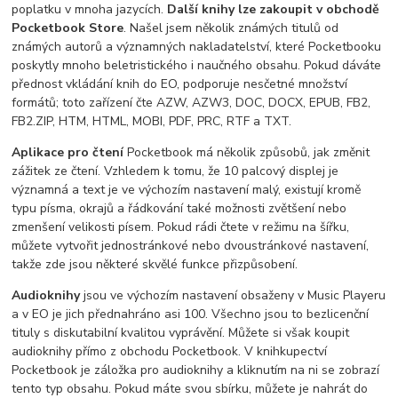
poplatku v mnoha jazycích.
Další knihy lze zakoupit v obchodě
Pocketbook Store
. Našel jsem několik známých titulů od
známých autorů a významných nakladatelství, které Pocketbooku
poskytly mnoho beletristického i naučného obsahu. Pokud dáváte
přednost vkládání knih do EO, podporuje nesčetné množství
formátů; toto zařízení čte AZW, AZW3, DOC, DOCX, EPUB, FB2,
FB2.ZIP, HTM, HTML, MOBI, PDF, PRC, RTF a TXT.
Aplikace pro čtení
Pocketbook má několik způsobů, jak změnit
zážitek ze čtení. Vzhledem k tomu, že 10 palcový displej je
významná a text je ve výchozím nastavení malý, existují kromě
typu písma, okrajů a řádkování také možnosti zvětšení nebo
zmenšení velikosti písem. Pokud rádi čtete v režimu na šířku,
můžete vytvořit jednostránkové nebo dvoustránkové nastavení,
takže zde jsou některé skvělé funkce přizpůsobení.
Audioknihy
jsou ve výchozím nastavení obsaženy v Music Playeru
a v EO je jich přednahráno asi 100. Všechno jsou to bezlicenční
tituly s diskutabilní kvalitou vyprávění. Můžete si však koupit
audioknihy přímo z obchodu Pocketbook. V knihkupectví
Pocketbook je záložka pro audioknihy a kliknutím na ni se zobrazí
tento typ obsahu. Pokud máte svou sbírku, můžete je nahrát do