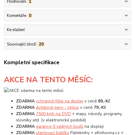
Hodnocení
1
Komentáře
0
Ke stažení
Související zboží
20
Kompletní specifikace
AKCE
NA TENTO MĚSÍC:
ZDARMA
ochranná fólie na displej
v ceně
89,-Kč
ZDARMA
dotykové pero - stylus
v ceně
79,-Kč
ZDARMA
7500 knih na DVD
+ mapy, návody, programy,
slovníky atd. (v elektronické podobě)
ZDARMA
garance 0 vadných bodů
na displeji
ZDARMA
startovací balíčky
Palmknihy + eKnihovna.cz +