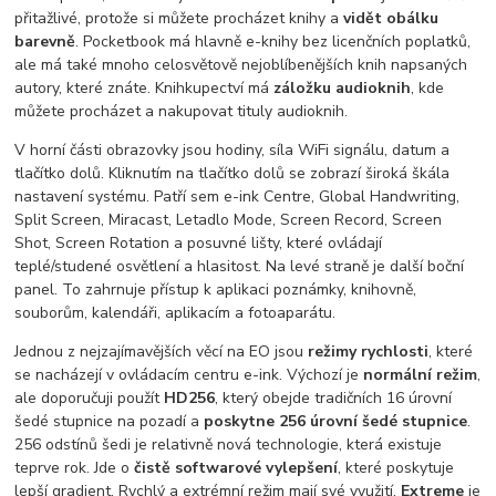
přitažlivé, protože si můžete procházet knihy a
vidět obálku
barevně
. Pocketbook má hlavně e-knihy bez licenčních poplatků,
ale má také mnoho celosvětově nejoblíbenějších knih napsaných
autory, které znáte. Knihkupectví má
záložku audioknih
, kde
můžete procházet a nakupovat tituly audioknih.
V horní části obrazovky jsou hodiny, síla WiFi signálu, datum a
tlačítko dolů. Kliknutím na tlačítko dolů se zobrazí široká škála
nastavení systému. Patří sem e-ink Centre, Global Handwriting,
Split Screen, Miracast, Letadlo Mode, Screen Record, Screen
Shot, Screen Rotation a posuvné lišty, které ovládají
teplé/studené osvětlení a hlasitost. Na levé straně je další boční
panel. To zahrnuje přístup k aplikaci poznámky, knihovně,
souborům, kalendáři, aplikacím a fotoaparátu.
Jednou z nejzajímavějších věcí na EO jsou
režimy rychlosti
, které
se nacházejí v ovládacím centru e-ink. Výchozí je
normální režim
,
ale doporučuji použít
HD256
, který obejde tradičních 16 úrovní
šedé stupnice na pozadí a
poskytne 256 úrovní šedé stupnice
.
256 odstínů šedi je relativně nová technologie, která existuje
teprve rok. Jde o
čistě softwarové vylepšení
, které poskytuje
lepší gradient. Rychlý a extrémní režim mají své využití.
Extreme
je