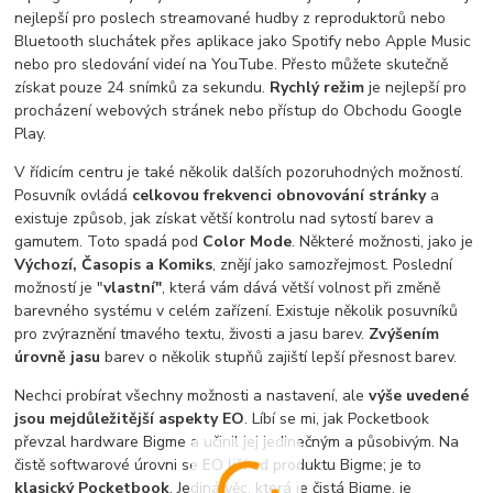
nejlepší pro poslech streamované hudby z reproduktorů nebo
Bluetooth sluchátek přes aplikace jako Spotify nebo Apple Music
nebo pro sledování videí na YouTube. Přesto můžete skutečně
získat pouze 24 snímků za sekundu.
Rychlý režim
je nejlepší pro
procházení webových stránek nebo přístup do Obchodu Google
Play.
V řídicím centru je také několik dalších pozoruhodných možností.
Posuvník ovládá
celkovou frekvenci obnovování stránky
a
existuje způsob, jak získat větší kontrolu nad sytostí barev a
gamutem. Toto spadá pod
Color Mode
. Některé možnosti, jako je
Výchozí, Časopis a Komiks
, znějí jako samozřejmost. Poslední
možností je "
vlastní"
, která vám dává větší volnost při změně
barevného systému v celém zařízení. Existuje několik posuvníků
pro zvýraznění tmavého textu, živosti a jasu barev.
Zvýšením
úrovně jasu
barev o několik stupňů zajiští lepší přesnost barev.
Nechci probírat všechny možnosti a nastavení, ale
výše uvedené
jsou mejdůležitější aspekty EO
. Líbí se mi, jak Pocketbook
převzal hardware Bigme a učinil jej jedinečným a působivým. Na
čistě softwarové úrovni se EO liší od produktu Bigme; je to
klasický Pocketbook
. Jediná věc, která je čistá Bigme, je