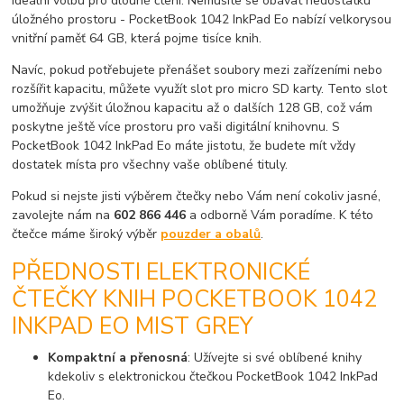
ideální volbu pro dlouhé čtení. Nemusíte se obávat nedostatku
úložného prostoru - PocketBook 1042 InkPad Eo nabízí velkorysou
vnitřní paměť 64 GB, která pojme tisíce knih.
Navíc, pokud potřebujete přenášet soubory mezi zařízeními nebo
rozšířit kapacitu, můžete využít slot pro micro SD karty. Tento slot
umožňuje zvýšit úložnou kapacitu až o dalších 128 GB, což vám
poskytne ještě více prostoru pro vaši digitální knihovnu. S
PocketBook 1042 InkPad Eo máte jistotu, že budete mít vždy
dostatek místa pro všechny vaše oblíbené tituly.
Pokud si nejste jisti výběrem čtečky nebo Vám není cokoliv jasné,
zavolejte nám na
602 866 446
a odborně Vám poradíme. K této
čtečce máme široký výběr
pouzder a obalů
.
PŘEDNOSTI ELEKTRONICKÉ
ČTEČKY KNIH POCKETBOOK 1042
INKPAD EO MIST GREY
Kompaktní a přenosná
: Užívejte si své oblíbené knihy
kdekoliv s elektronickou čtečkou PocketBook 1042 InkPad
Eo.