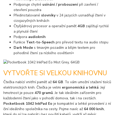
Podporuje chytré
usínání / probouzení
při zavření /
otevření pouzdra
Předinstalované
slovníky
v 24 jazycích usnadňují čtení v
cizojazyčných knihách
Čtyřjádrový procesor a operační paměť
4GB
zajišťují rychlé
a plynulé čtení
Podpora
audioknih
Funkce
Text-to-Speech
pro převod textu na audio stopu
Dark Mode
s tmavým pozadím a bílým textem pro
pohodlné čtení za nízkého osvětlení+
VYTVOŘTE SI VELKOU KNIHOVNU
Čtečka nabízí vnitřní paměť až
64 GB
. To vám umožní stažení tisíců
elektronických knih. Čtečka je velmi
ergonomická a lehká
. Její
hmotnost je pouze
470 gramů
. Je tak ideálním zařízením pro
každodenní čtení jako v pohodlí domova, tak i na cestách.
Pocketbook 1042 InkPad Eo
je kompaktní a lehké provedení z ní
činí ideálního společníka na cesty. Pojme navíc až
64 000 knih
,
které do ní lze nahrát i bez použití kabelů, vydrží až měsíc,