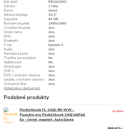
Kód zboží:
PB1042MG
Záruka:
2 roky
Barva:
černá
Velikost displeje:
10,3"
Kapacita:
64 GB
Rozlišení displeje:
2480x1860
Osvětlení displeje:
Ano
České menu:
Ano
WiFi:
Ano
Bluetooth:
Ano
E-Ink:
Kaleido 3
Audio:
Ano
Paměťová karta:
Ano
Tlačítka pro ovládání:
Ne
Vodotěsnost:
Ne
SmartLight:
Ano
USB-C:
Ano
DVD s knihami zdarma:
Ano
Letáčky s knihami zdarma:
Ano
Ochranná fólie:
Ano
Hlídat cenu / dostupnost
Podobné produkty
Pocketbook FL-1042-BK-WW -
na dotaz
Pouzdro pro Pocketbook 1042 InkPad
Eo - černé, magnet, AutoSleep
999 Kč
/
ks