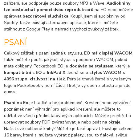
zařízení, ale podporuje pouze soubory MP3 a Wave.
Audioknihy
lze poslouchat pomocí dvou reproduktorů
na EO nebo můžete
spárovat
bezdrátová sluchátka
. Koupil jsem si audioknihy od
Spotify, takže existují alternativní aplikace, které si můžete
stáhnout z Google Play a nahradit výchozí zvukový zážitek.
PSANÍ
Celkový zážitek z psaní začíná u stylusu.
EO má displej WACOM
,
takže můžete použít jakýkoli stylus s podporou WACOM, pokud
máte oblíbený. Pocketbook EO je
dodáván se stylusem
, který je
kompatibilní s EO a InkPad X
. Jedná se o
stylus WACOM s
4096 stupni citlivosti na tlak
. Pero je tmavě černé s vyraženým
logem Pocketbook v horní části. Hrot je vyroben z plastu a je zde
guma.
Psaní na Eo
je hladké a bezproblémové. Kreslení nebo vytváření
poznámek není výhradní pro aplikaci kreslení, ale můžete to
udělat ve všech předinstalovaných aplikacích. Můžete prohlížet a
upravovat soubory PDF, zvýrazňovat je nebo psát na okraje.
Načíst své oblíbené knihy? Můžete je také upravit. Existuje celkem
16 barev, které si můžete vybrat z palety. Jsou to fialová, světle