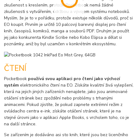
zkušenost s kreslením, protože Pocketbook nemá žádné
zkušenosti s vytvářením, údržbou a vývojem systému notebooků.
Myslím, že je to v pořádku, protože existuje několik důvodů, proč si
EO koupit. Prvním je určitě 10 palcový barevný displej pro čtení
knih, časopisů, komiksů, manga a souborů PDF. Druhým je použít
jej jako konkurenta Kindle Scribe nebo Kobo Elipsa a dělat si
poznámky, aniž by byl uzamčen v konkrétním ekosystému.
ČTENÍ
Pocketbook
používá svou aplikaci pro čtení jako výchozí
systém
elektronického čtení na EO. Získáte kvalitní živá vylepšení,
která na jejich jiných zařízeních nenajdete, jako jsou animované
otáčení stránek bez zpoždění nebo problémy s trhanými
animacemi. Pokud zjistíte, že pokud zapnete extrémní režim z
ovládacího centra e-ink, získáte otáčení stránek, které je na
stejné úrovni jako v aplikaci Apple Books, s vrcholem toho, co je
na další stránce.
Se zařízením je dodáváno asi sto knih, které jsou bez licenčního