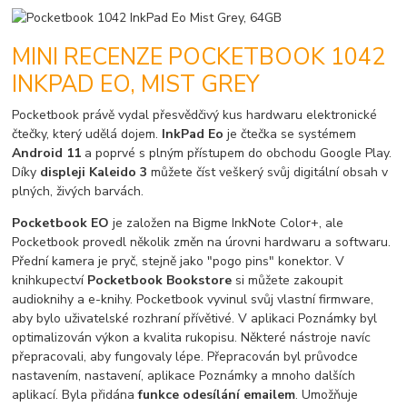
MINI RECENZE POCKETBOOK 1042
INKPAD EO, MIST GREY
Pocketbook právě vydal přesvědčivý kus hardwaru elektronické
čtečky, který udělá dojem.
InkPad Eo
je čtečka se systémem
Android 11
a poprvé s plným přístupem do obchodu Google Play.
Díky
displeji Kaleido 3
můžete číst veškerý svůj digitální obsah v
plných, živých barvách.
Pocketbook EO
je založen na Bigme InkNote Color+, ale
Pocketbook provedl několik změn na úrovni hardwaru a softwaru.
Přední kamera je pryč, stejně jako "pogo pins" konektor. V
knihkupectví
Pocketbook Bookstore
si můžete zakoupit
audioknihy a e-knihy. Pocketbook vyvinul svůj vlastní firmware,
aby bylo uživatelské rozhraní přívětivé. V aplikaci Poznámky byl
optimalizován výkon a kvalita rukopisu. Některé nástroje navíc
přepracovali, aby fungovaly lépe. Přepracován byl průvodce
nastavením, nastavení, aplikace Poznámky a mnoho dalších
aplikací. Byla přidána
funkce odesílání emailem
. Umožňuje