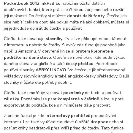
Pocketbook 1042 InkPad Eo
nabízí množství dalších
doplňkových funkcí, které práci se čtečkou zpříjemní nebo rozšíří
její možnosti. Do čtečky si můžete
dohrát další fonty
. Čtečka jich
sice nabízí celkem dost, ale pokud máte nějaký oblíbený, můžete si
jej jednoduše dohrát do čtečky a používat.
Čtečka také obsahuje
slovníky
. Ty si lze přikoupit nebo stáhnout
z internetu a nahrát do čtečky. Slovník zde funguje podobně jako
např. u Amazonu. V otevřené knize si
prstem klepnete a
podržíte na dané slovo
. Otevře se nové okno, kde bude výklad
daného slova v angličtině a také
český překlad
. Pocketbook
používá slovníky
ABBYY LINGVO
. Ve čtečce je již přednastavený
výkladový slovník anglický a také anglicko-český překladový. Další
slovníky můžete dle potřeby doplnit.
Čtečka také umožňuje vpisovat
poznámky
do textu a používat
záložky
. Poznámky lze psát
kompletně v češtině
a lze je poté
exportovat do počítače, kde s nimi můžete dále pracovat.
Z online funkcí je zde
internetový prohlížeč
pro používání
internetu. Lze také využívat cloudové úložiště
dropbox
nebo si
posílat knihy bezdrátově přes WiFi přímo do čtečky. Tato funkce