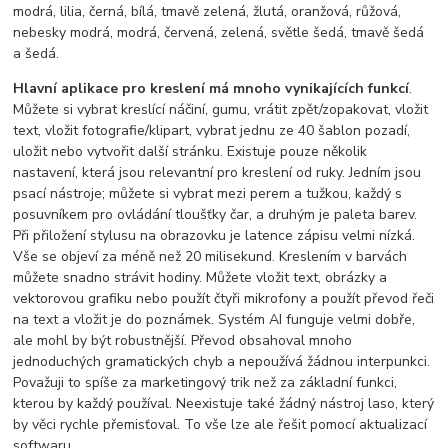
modrá, lilia, černá, bílá, tmavě zelená, žlutá, oranžová, růžová,
nebesky modrá, modrá, červená, zelená, světle šedá, tmavě šedá
a šedá.
Hlavní aplikace pro kreslení má mnoho vynikajících funkcí
.
Můžete si vybrat kreslící náčiní, gumu, vrátit zpět/zopakovat, vložit
text, vložit fotografie/klipart, vybrat jednu ze 40 šablon pozadí,
uložit nebo vytvořit další stránku. Existuje pouze několik
nastavení, která jsou relevantní pro kreslení od ruky. Jedním jsou
psací nástroje; můžete si vybrat mezi perem a tužkou, každý s
posuvníkem pro ovládání tloušťky čar, a druhým je paleta barev.
Při přiložení stylusu na obrazovku je latence zápisu velmi nízká.
Vše se objeví za méně než 20 milisekund. Kreslením v barvách
můžete snadno strávit hodiny. Můžete vložit text, obrázky a
vektorovou grafiku nebo použít čtyři mikrofony a použít převod řeči
na text a vložit je do poznámek. Systém AI funguje velmi dobře,
ale mohl by být robustnější. Převod obsahoval mnoho
jednoduchých gramatických chyb a nepoužívá žádnou interpunkci.
Považuji to spíše za marketingový trik než za základní funkci,
kterou by každý používal. Neexistuje také žádný nástroj laso, který
by věci rychle přemisťoval. To vše lze ale řešit pomocí aktualizací
softwaru.