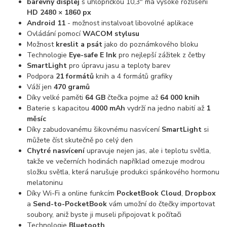
barevný displej
s úhlopříčkou 10,3" má vysoké rozlišení
HD 2480 × 1860 px
Android 11
- možnost instalvoat libovolné aplikace
Ovládání pomocí
WACOM stylusu
Možnost
kreslit a psát
jako do poznámkového bloku
Technologie
Eye-safe E Ink
pro nejlepší zážitek z četby
SmartLight
pro úpravu jasu a teploty barev
Podpora
21 formátů
knih a 4 formátů grafiky
Váží jen
470 gramů
Díky velké paměti
64 GB
čtečka pojme až
64
000 knih
Baterie s kapacitou
4000 mAh
vydrží na jedno nabití až
1
měsíc
Díky zabudovanému šikovnému nasvícení
SmartLight
si
můžete číst skutečně po celý den
Chytré nasvícení
upravuje nejen jas, ale i teplotu světla,
takže ve večerních hodinách například omezuje modrou
složku světla, která narušuje produkci spánkového hormonu
melatoninu
Díky Wi-Fi a online funkcím
PocketBook Cloud
,
Dropbox
a
Send-to-PocketBook
vám umožní do čtečky importovat
soubory, aniž byste ji museli připojovat k počítači
Technologie
Bluetooth