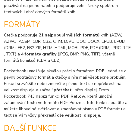
používání na jedno nabití a podporuje velmi široký spektrum
textových i obrázkových formátů knih.
FORMÁTY
Čtečka podporuje
21 nejpopulárnějších formátů
knih (AZW,
AZW3, ACSM, CBR, CBZ, CHM, DJVU, DOC, DOCX, EPUB, EPUB
(DRM), FB2, FB2.ZIP, HTM, HTML, MOBI, PDF, PDF (DRM), PRC, RTF
, TXT) a
4 formáty grafiky
(JPEG, BMP, PNG, TIFF), včetně
formátů komiksů (CBR a CBZ).
Pocketbook umožňuje skvělou práci s formátem
PDF
. Jedná se o
pevný počítačový formát a čtečky s ním mají všeobecně problém.
Pokud si zvětšíte nebo zmenšíte písmo, text se nepřekreslí na
velikost displeje a začne "
přetékat
" přes displej. Proto
Pocketbook 743 nabízí funkci
PDF Reflow
, která umožní
zalamování textu ve formátu PDF. Pouze si tuto funkci spustíte a
můžete libovolně zvětšovat a zmenšovat písmo v PDF formátu a
text se Vám vždy
překreslí dle velikosti displeje
.
DALŠÍ FUNKCE