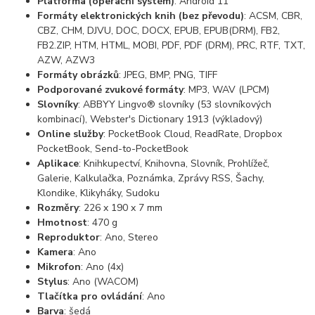
Platforma (operační systém)
: Android 11
Formáty elektronických knih (bez převodu)
: ACSM, CBR,
CBZ, CHM, DJVU, DOC, DOCX, EPUB, EPUB(DRM), FB2,
FB2.ZIP, HTM, HTML, MOBI, PDF, PDF (DRM), PRC, RTF, TXT,
AZW, AZW3
Formáty obrázků
: JPEG, BMP, PNG, TIFF
Podporované zvukové formáty
: MP3, WAV (LPCM)
Slovníky
: ABBYY Lingvo® slovníky (53 slovníkových
kombinací), Webster's Dictionary 1913 (výkladový)
Online služby
: PocketBook Cloud, ReadRate, Dropbox
PocketBook, Send-to-PocketBook
Aplikace
: Knihkupectví, Knihovna, Slovník, Prohlížeč,
Galerie, Kalkulačka, Poznámka, Zprávy RSS, Šachy,
Klondike, Klikyháky, Sudoku
Rozměry
: 226 x 190 x 7 mm
Hmotnost
: 470 g
Reproduktor
: Ano, Stereo
Kamera
: Ano
Mikrofon
: Ano (4x)
Stylus
: Ano (WACOM)
Tlačítka pro ovládání
: Ano
Barva
: šedá