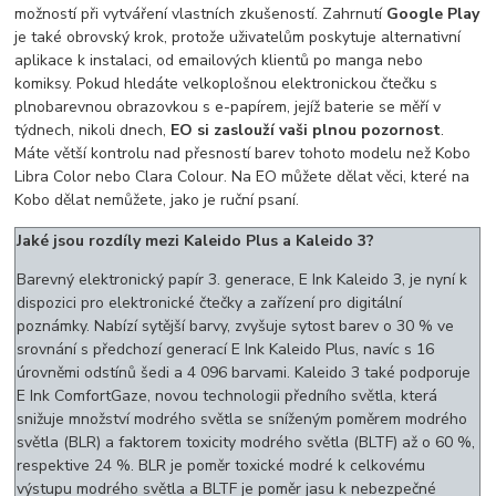
možností při vytváření vlastních zkušeností. Zahrnutí
Google Play
je také obrovský krok, protože uživatelům poskytuje alternativní
aplikace k instalaci, od emailových klientů po manga nebo
komiksy. Pokud hledáte velkoplošnou elektronickou čtečku s
plnobarevnou obrazovkou s e-papírem, jejíž baterie se měří v
týdnech, nikoli dnech,
EO si zaslouží vaši plnou pozornost
.
Máte větší kontrolu nad přesností barev tohoto modelu než Kobo
Libra Color nebo Clara Colour. Na EO můžete dělat věci, které na
Kobo dělat nemůžete, jako je ruční psaní.
Jaké jsou rozdíly mezi Kaleido Plus a Kaleido 3?
Barevný elektronický papír 3. generace, E Ink Kaleido 3, je nyní k
dispozici pro elektronické čtečky a zařízení pro digitální
poznámky. Nabízí sytější barvy, zvyšuje sytost barev o 30 % ve
srovnání s předchozí generací E Ink Kaleido Plus, navíc s 16
úrovněmi odstínů šedi a 4 096 barvami. Kaleido 3 také podporuje
E Ink ComfortGaze, novou technologii předního světla, která
snižuje množství modrého světla se sníženým poměrem modrého
světla (BLR) a faktorem toxicity modrého světla (BLTF) až o 60 %,
respektive 24 %. BLR je poměr toxické modré k celkovému
výstupu modrého světla a BLTF je poměr jasu k nebezpečné