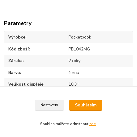
Parametry
Výrobce
Pocketbook
Kód zboží
PB1042MG
Záruka
2 roky
Barva
černá
Velikost displeje
10,3"
Kapacita
64 GB
Souhlasím
Nastavení
Rozlišení displeje
2480x1860
Osvětlení displeje
Ano
Souhlas můžete odmítnout
zde
.
České menu
Ano