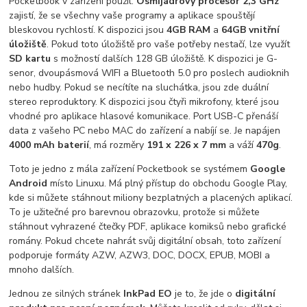
Pocketbook v zařízení použil.
Osmijádrový procesor 2,3 GHz
zajistí, že se všechny vaše programy a aplikace spouštějí
bleskovou rychlostí. K dispozici jsou
4GB RAM
a
64GB vnitřní
úložiště
. Pokud toto úložiště pro vaše potřeby nestačí, lze využít
SD kartu
s možností dalších 128 GB úložiště. K dispozici je G-
senor, dvoupásmová WIFI a Bluetooth 5.0 pro poslech audioknih
nebo hudby. Pokud se necítíte na sluchátka, jsou zde duální
stereo reproduktory. K dispozici jsou čtyři mikrofony, které jsou
vhodné pro aplikace hlasové komunikace. Port USB-C přenáší
data z vašeho PC nebo MAC do zařízení a nabíjí se. Je napájen
4000 mAh baterií
, má rozměry
191 x 226 x 7 mm
a váží
470g
.
Toto je jedno z mála zařízení Pocketbook se systémem
Google
Android
místo Linuxu. Má plný přístup do obchodu Google Play,
kde si můžete stáhnout miliony bezplatných a placených aplikací.
To je užitečné pro barevnou obrazovku, protože si můžete
stáhnout vyhrazené čtečky PDF, aplikace komiksů nebo grafické
romány. Pokud chcete nahrát svůj digitální obsah, toto zařízení
podporuje formáty AZW, AZW3, DOC, DOCX, EPUB, MOBI a
mnoho dalších.
Jednou ze silných stránek
InkPad EO
je to, že jde o
digitální