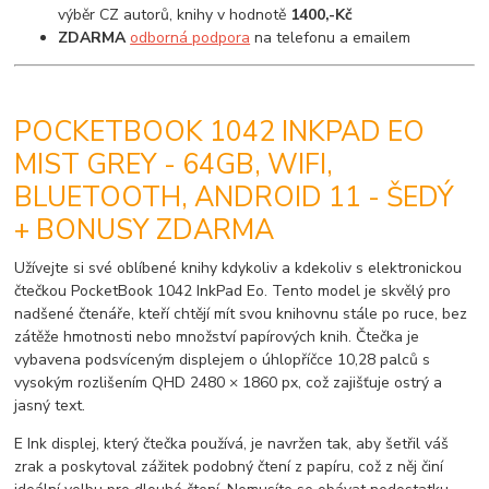
výběr CZ autorů, knihy v hodnotě
1400,-Kč
ZDARMA
odborná podpora
na telefonu a emailem
POCKETBOOK 1042 INKPAD EO
MIST GREY - 64GB, WIFI,
BLUETOOTH, ANDROID 11 - ŠEDÝ
+ BONUSY ZDARMA
Užívejte si své oblíbené knihy kdykoliv a kdekoliv s elektronickou
čtečkou PocketBook 1042 InkPad Eo. Tento model je skvělý pro
nadšené čtenáře, kteří chtějí mít svou knihovnu stále po ruce, bez
zátěže hmotnosti nebo množství papírových knih. Čtečka je
vybavena podsvíceným displejem o úhlopříčce 10,28 palců s
vysokým rozlišením QHD 2480 × 1860 px, což zajišťuje ostrý a
jasný text.
E Ink displej, který čtečka používá, je navržen tak, aby šetřil váš
zrak a poskytoval zážitek podobný čtení z papíru, což z něj činí