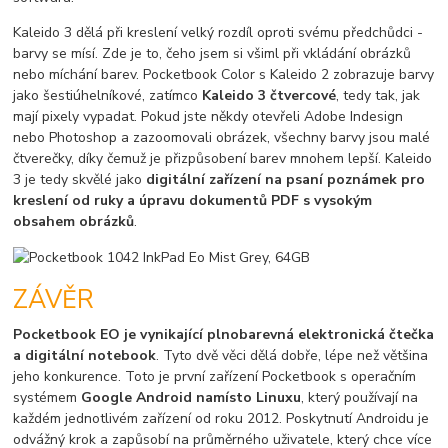
Kaleido 3 dělá při kreslení velký rozdíl oproti svému předchůdci -
barvy se mísí. Zde je to, čeho jsem si všiml při vkládání obrázků
nebo míchání barev. Pocketbook Color s Kaleido 2 zobrazuje barvy
jako šestiúhelníkové, zatímco
Kaleido 3 čtvercové
, tedy tak, jak
mají pixely vypadat. Pokud jste někdy otevřeli Adobe Indesign
nebo Photoshop a zazoomovali obrázek, všechny barvy jsou malé
čtverečky, díky čemuž je přizpůsobení barev mnohem lepší. Kaleido
3 je tedy skvělé jako
digitální zařízení na psaní poznámek pro
kreslení od ruky a úpravu dokumentů PDF s vysokým
obsahem obrázků
.
ZÁVĚR
Pocketbook EO je vynikající plnobarevná elektronická čtečka
a digitální notebook
. Tyto dvě věci dělá dobře, lépe než většina
jeho konkurence. Toto je první zařízení Pocketbook s operačním
systémem
Google Android namísto Linuxu
, který používají na
každém jednotlivém zařízení od roku 2012. Poskytnutí Androidu je
odvážný krok a zapůsobí na průměrného uživatele, který chce více