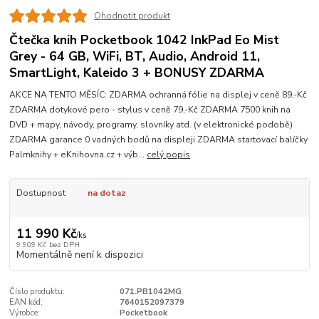
Ohodnotit produkt
Čtečka knih Pocketbook 1042 InkPad Eo Mist
Grey - 64 GB, WiFi, BT, Audio, Android 11,
SmartLight, Kaleido 3 + BONUSY ZDARMA
AKCE NA TENTO MĚSÍC: ZDARMA ochranná fólie na displej v ceně 89,-Kč
ZDARMA dotykové pero - stylus v ceně 79,-Kč ZDARMA 7500 knih na
DVD + mapy, návody, programy, slovníky atd. (v elektronické podobě)
ZDARMA garance 0 vadných bodů na displeji ZDARMA startovací balíčky
Palmknihy + eKnihovna.cz + výb...
celý popis
Dostupnost
na dotaz
11 990 Kč
/
ks
9 909 Kč
bez DPH
Momentálně není k dispozici
Číslo produktu:
071.PB1042MG
EAN kód:
7640152097379
Výrobce:
Pocketbook