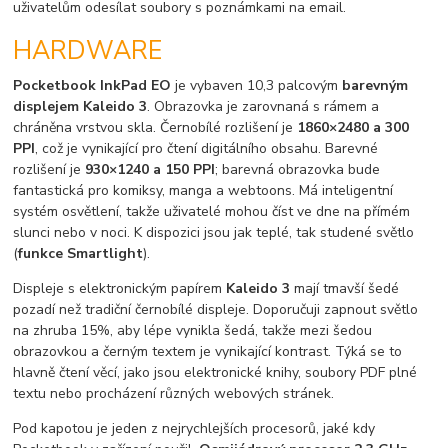
uživatelům odesílat soubory s poznámkami na email.
HARDWARE
Pocketbook InkPad EO
je vybaven 10,3 palcovým
barevným
displejem Kaleido 3
. Obrazovka je zarovnaná s rámem a
chráněna vrstvou skla. Černobílé rozlišení je
1860×2480 a 300
PPI
, což je vynikající pro čtení digitálního obsahu. Barevné
rozlišení je
930×1240 a 150 PPI
; barevná obrazovka bude
fantastická pro komiksy, manga a webtoons. Má inteligentní
systém osvětlení, takže uživatelé mohou číst ve dne na přímém
slunci nebo v noci. K dispozici jsou jak teplé, tak studené světlo
(
funkce Smartlight
).
Displeje s elektronickým papírem
Kaleido 3
mají tmavší šedé
pozadí než tradiční černobílé displeje. Doporučuji zapnout světlo
na zhruba 15%, aby lépe vynikla šedá, takže mezi šedou
obrazovkou a černým textem je vynikající kontrast. Týká se to
hlavně čtení věcí, jako jsou elektronické knihy, soubory PDF plné
textu nebo procházení různých webových stránek.
Pod kapotou je jeden z nejrychlejších procesorů, jaké kdy