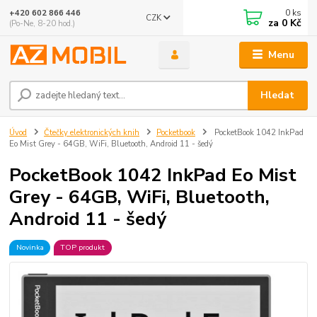
0
ks
+420 602 866 446
CZK
za
0 Kč
(Po-Ne, 8-20 hod.)
Menu
Hledat
Úvod
Čtečky elektronických knih
Pocketbook
PocketBook 1042 InkPad
Eo Mist Grey - 64GB, WiFi, Bluetooth, Android 11 - šedý
PocketBook 1042 InkPad Eo Mist
Grey - 64GB, WiFi, Bluetooth,
Android 11 - šedý
Novinka
TOP produkt