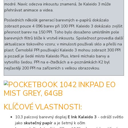
modré. Navíc odezva inkoustu znamená, že Kaleido 3 může
přehrávat animace a videa.
Posledních několik generací barevných e-papírů dokázalo
zobrazit pouze 4 096 barev při 100 PPI. Kaleido 3 dokázalo zvýšit
přesnost barev na 150 PPI. Toho bylo dosaženo umístěním pole
barevných filtrů blíže k vrstvě inkoustu. Společnost provedla další
aktualizace tiskového vzoru; v minulosti používali sklo a přešli na
plast. Černobílé PPI používající Kaleido 3 mohou zobrazit 300 PPI
a pozadí je šedé místo Kaleido Plus, které míchalo barvy a
vytvořilo šedou. PPI na e-čtečkách a e-poznámkách K2 byl
nejčastěji 200 PPI na zařízeních s velkou obrazovkou.
KLÍČOVÉ VLASTNOSTI:
10,3 palcový barevný displej
E Ink Kaleido 3
- odráží světlo
jako
skutečný papír
a je šetrný k očím