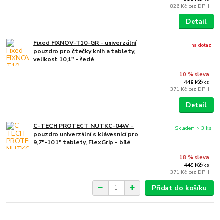
826 Kč
bez DPH
Detail
Fixed FIXNOV-T10-GR - univerzální
na dotaz
pouzdro pro čtečky knih a tablety,
velikost 10,1" - šedé
10 % sleva
449 Kč
/
ks
371 Kč
bez DPH
Detail
C-TECH PROTECT NUTKC-04W -
Skladem > 3 ks
pouzdro univerzální s klávesnicí pro
9,7"-10,1" tablety, FlexGrip - bílé
18 % sleva
449 Kč
/
ks
371 Kč
bez DPH
Přidat do košíku