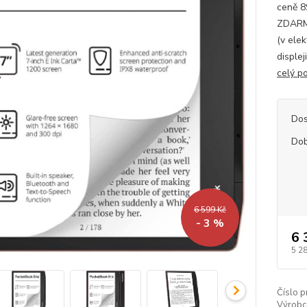
ceně 8
ZDARMA
(v ele
disple
celý p
Dos
Dob
6 599 Kč
- 3 %
6 
5 2
Číslo p
Výrobc