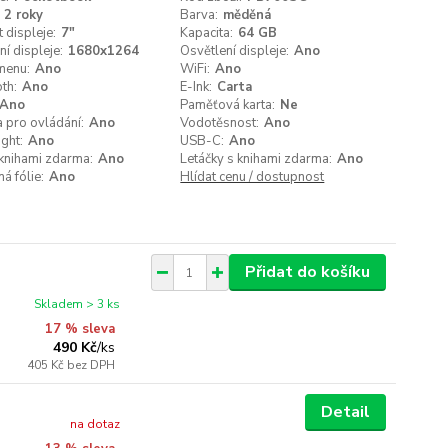
2 roky
Barva:
měděná
t displeje:
7"
Kapacita:
64 GB
ní displeje:
1680x1264
Osvětlení displeje:
Ano
menu:
Ano
WiFi:
Ano
th:
Ano
E-Ink:
Carta
Ano
Paměťová karta:
Ne
a pro ovládání:
Ano
Vodotěsnost:
Ano
ght:
Ano
USB-C:
Ano
knihami zdarma:
Ano
Letáčky s knihami zdarma:
Ano
á fólie:
Ano
Hlídat cenu / dostupnost
Přidat do košíku
Skladem > 3 ks
17 % sleva
490 Kč
/
ks
405 Kč
bez DPH
Detail
na dotaz