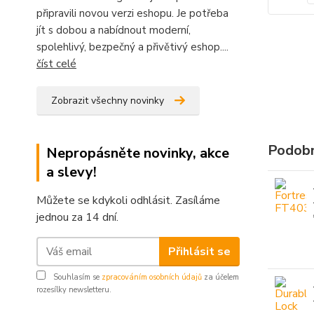
připravili novou verzi eshopu. Je potřeba
jít s dobou a nabídnout moderní,
spolehlivý, bezpečný a přivětivý eshop....
číst celé
Zobrazit všechny novinky
Podobn
Nepropásněte novinky, akce
a slevy!
Můžete se kdykoli odhlásit. Zasíláme
jednou za 14 dní.
Přihlásit se
Souhlasím se
zpracováním osobních údajů
za účelem
rozesílky newsletteru.