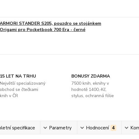
ARMORI STANDER S205, pouzdro se stojánkem
Origami pro Pocketbook 700 Era - černé
15 LET NA TRHU
BONUSY ZDARMA
Největší specializovaný
7500 knih, eknihy v
obchod se čtečkami
hodnotě 1400,-Kč,
knih v ČR
stylus, ochranná fólie
etní specifikace
Parametry
Hodnocení
4
Kom