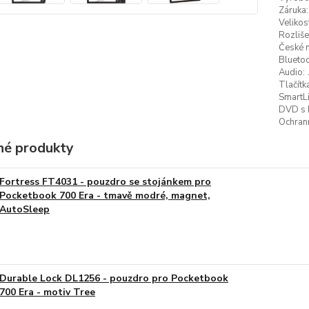
Záruka:
Velikos
Rozliše
České 
Bluetoo
Audio:
Tlačítk
SmartLi
DVD s 
Ochrann
é produkty
Fortress FT4031 - pouzdro se stojánkem pro
Pocketbook 700 Era - tmavě modré, magnet,
AutoSleep
Durable Lock DL1256 - pouzdro pro Pocketbook
700 Era - motiv Tree