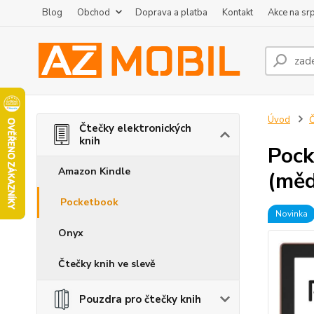
Blog
Obchod
Doprava a platba
Kontakt
Akce na sr
Úvod
Č
Čtečky elektronických
knih
Pock
Amazon Kindle
(měd
Pocketbook
Novinka
Onyx
Čtečky knih ve slevě
Pouzdra pro čtečky knih