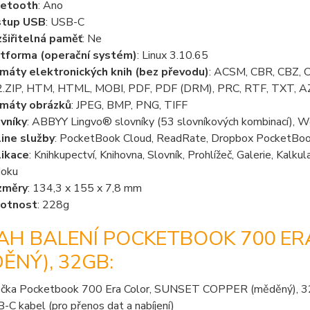
uetooth
: Ano
stup USB
: USB-C
šiřitelná paměť
: Ne
tforma (operační systém)
: Linux 3.10.65
máty elektronických knih (bez převodu)
: ACSM, CBR, CBZ,
.ZIP, HTM, HTML, MOBI, PDF, PDF (DRM), PRC, RTF, TXT,
máty obrázků
: JPEG, BMP, PNG, TIFF
vníky
: ABBYY Lingvo® slovníky (53 slovníkových kombinací), W
ine služby
: PocketBook Cloud, ReadRate, Dropbox PocketBo
ikace
: Knihkupectví, Knihovna, Slovník, Prohlížeč, Galerie, Kalk
oku
změry
: 134,3 x 155 x 7,8 mm
otnost
: 228g
AH BALENÍ POCKETBOOK 700 ER
ĚNÝ), 32GB:
čka Pocketbook 700 Era Color, SUNSET COPPER (měděný), 
-C kabel (pro přenos dat a nabíjení)