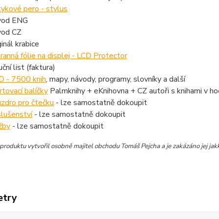
ykové pero - stylus
vod ENG
vod CZ
ginál krabice
ranná fólie na displej - LCD Protector
ční list (faktura)
 - 7500 knih
, mapy, návody, programy, slovníky a další
rtovací balíčky
Palmknihy + eKnihovna + CZ autoři s knihami v h
zdro pro čtečku
- lze samostatně dokoupit
slušenství
- lze samostatně dokoupit
žby
- lze samostatně dokoupit
produktu vytvořil osobně majitel obchodu Tomáš Pejcha a je zakázáno jej jakk
etry