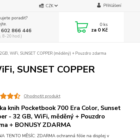
Přihlášení
CZK
ujete poradit?
jte.
0
ks
za
0 Kč
 602 866 446
, 8-20 hod.)
32GB, WiFi, SUNSET COPPER (měděný) + Pouzdro zdarma
 WiFi, SUNSET COPPER
Ohodnotit produkt
ka knih Pocketbook 700 Era Color, Sunset
er - 32 GB, WiFi, měděný + Pouzdro
rma + BONUSY ZDARMA
A TENTO MĚSÍC: ZDARMA ochranná fólie na displej v