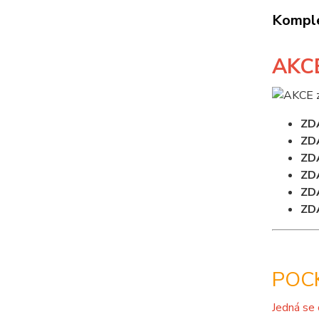
Komple
AKC
ZD
ZD
ZD
ZD
ZD
ZD
POCK
Jedná se 