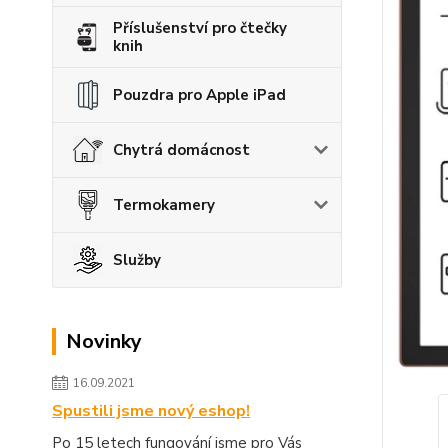
Příslušenství pro čtečky
knih
Pouzdra pro Apple iPad
Chytrá domácnost
Termokamery
Služby
Novinky
16.09.2021
Spustili jsme nový eshop!
Po 15 letech fungování jsme pro Vás