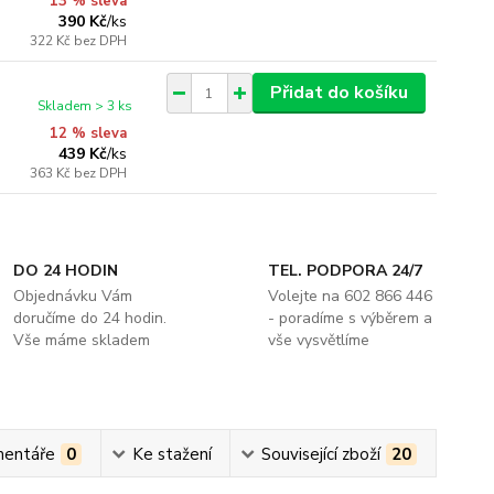
13 % sleva
390 Kč
/
ks
322 Kč
bez DPH
Přidat do košíku
Skladem > 3 ks
12 % sleva
439 Kč
/
ks
363 Kč
bez DPH
DO 24 HODIN
TEL. PODPORA 24/7
Objednávku Vám
Volejte na 602 866 446
doručíme do 24 hodin.
- poradíme s výběrem a
Vše máme skladem
vše vysvětlíme
entáře
0
Ke stažení
Související zboží
20