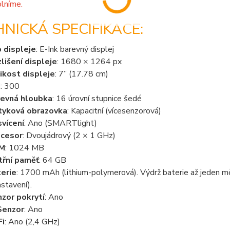
plníme.
NICKÁ SPECIFIKACE:
 displeje
: E-Ink barevný displej
lišení displeje
: 1680 × 1264 px
ikost displeje
: 7” (17.78 cm)
I
: 300
evná hloubka
: 16 úrovní stupnice šedé
tyková obrazovka
: Kapacitní (vícesenzorová)
vícení
: Ano (SMARTlight)
ocesor
: Dvoujádrový (2 × 1 GHz)
M
: 1024 MB
třní paměť
: 64 GB
erie
: 1700 mAh (lithium-polymerová). Výdrž baterie až jeden měsí
astavení).
zor pokrytí
: Ano
Senzor
: Ano
Fi
: Ano (2,4 GHz)