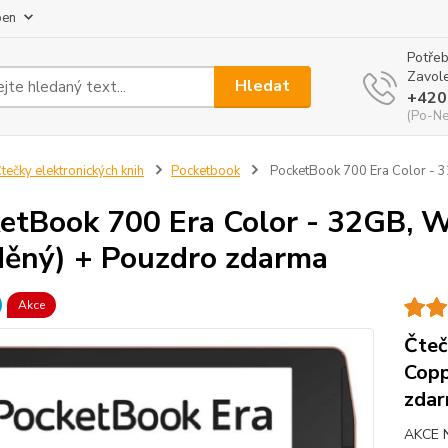
pen
Potřeb
Zavole
Hledat
+420
(Po-Ne
tečky elektronických knih
Pocketbook
PocketBook 700 Era Color - 
etBook 700 Era Color - 32GB,
ěný) + Pouzdro zdarma
Akce
Čteč
Copp
zda
AKCE N