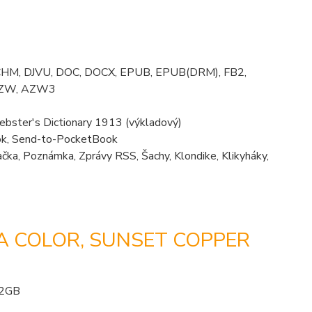
 CHM, DJVU, DOC, DOCX, EPUB, EPUB(DRM), FB2,
 AZW, AZW3
ebster's Dictionary 1913 (výkladový)
ok, Send-to-PocketBook
ulačka, Poznámka, Zprávy RSS, Šachy, Klondike, Klikyháky,
A COLOR, SUNSET COPPER
32GB