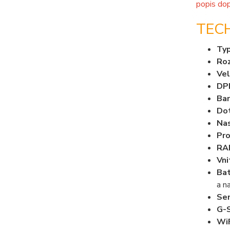
popis do
TECH
Typ
Roz
Vel
DP
Bar
Do
Nas
Pr
RA
Vni
Bat
a n
Sen
G-
Wi