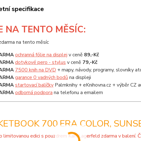
tní specifikace
E
NA TENTO MĚSÍC:
ARMA
ochranná fólie na displej
v ceně
89,-Kč
ARMA
dotykové pero - stylus
v ceně
79,-Kč
ARMA
7500 knih na DVD
+ mapy, návody, programy, slovníky at
ARMA
garance 0 vadných bodů
na displeji
ARMA
startovací balíčky
Palmknihy + eKnihovna.cz + výběr CZ a
ARMA
odborná podpora
na telefonu a emailem
ETBOOK 700 ERA COLOR, SUNSE
o limitovanou edici s pouzdrem Karl Lagerfeld zdarma v balení. 