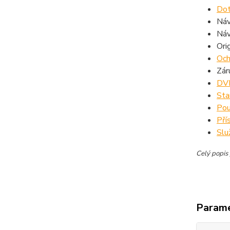
Dot
Ná
Ná
Ori
Och
Záru
DVD
Sta
Pou
Pří
Slu
Celý popis 
Param