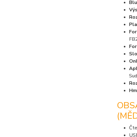
Bl
Vý
Roz
Pla
For
FB2
For
Slo
Onl
Apl
Sud
Ro
Hm
OBS
(MĚD
Čte
USB