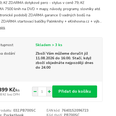
9,-Kč ZDARMA dotykové pero - stylus v ceně 79,-Kč
 7500 knih na DVD + mapy, návody, programy, slovníky atd.
ktronické podobě) ZDARMA garance 0 vadných bodů na
ji ZDARMA startovací balíčky Palmknihy + eKnihovna.cz + výb...
opis
tupnost
Skladem > 3 ks
a dodání
Zboží Vám můžeme doručit již
11.08.2026 do 16:00. Stačí, když
zboží objednáte nejpozději dnes
do 24:00
399 Kč
/
ks
Přidat do košíku
88 Kč
bez DPH
roduktu:
032.PB700SC
EAN kód:
7640152096723
e:
Pocketbook
Kód zboží:
PB700SC