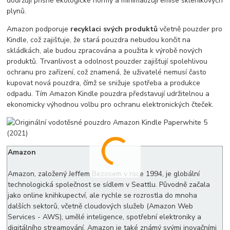
dodržují přísné ekologické normy a minimalizují emise skleníkových
plynů.
Amazon podporuje
recyklaci svých produktů
včetně pouzder pro
Kindle, což zajišťuje, že stará pouzdra nebudou končit na
skládkách, ale budou zpracována a použita k výrobě nových
produktů. Trvanlivost a odolnost pouzder zajišťují spolehlivou
ochranu pro zařízení, což znamená, že uživatelé nemusí často
kupovat nová pouzdra, čímž se snižuje spotřeba a produkce
odpadu. Tím Amazon Kindle pouzdra představují udržitelnou a
ekonomicky výhodnou volbu pro ochranu elektronických čteček.
Amazon
Amazon, založený Jeffem Bezosem v roce 1994, je globální
technologická společnost se sídlem v Seattlu. Původně začala
jako online knihkupectví, ale rychle se rozrostla do mnoha
dalších sektorů, včetně cloudových služeb (Amazon Web
Services - AWS), umělé inteligence, spotřební elektroniky a
digitálního streamování. Amazon je také známý svými inovačními