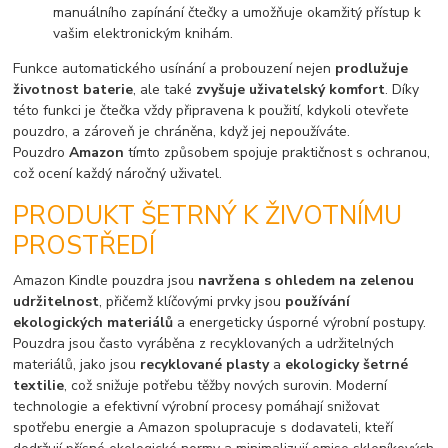
manuálního zapínání čtečky a umožňuje okamžitý přístup k
vašim elektronickým knihám.
Funkce automatického usínání a probouzení nejen
prodlužuje
životnost baterie
, ale také
zvyšuje uživatelský komfort
. Díky
této funkci je čtečka vždy připravena k použití, kdykoli otevřete
pouzdro, a zároveň je chráněna, když jej nepoužíváte.
Pouzdro
Amazon
tímto způsobem spojuje praktičnost s ochranou,
což ocení každý náročný uživatel.
PRODUKT ŠETRNÝ K ŽIVOTNÍMU
PROSTŘEDÍ
Amazon Kindle pouzdra jsou
navržena s ohledem na zelenou
udržitelnost
, přičemž klíčovými prvky jsou
používání
ekologických materiálů
a energeticky úsporné výrobní postupy.
Pouzdra jsou často vyráběna z recyklovaných a udržitelných
materiálů, jako jsou
recyklované plasty
a
ekologicky šetrné
textilie
, což snižuje potřebu těžby nových surovin. Moderní
technologie a efektivní výrobní procesy pomáhají snižovat
spotřebu energie a Amazon spolupracuje s dodavateli, kteří