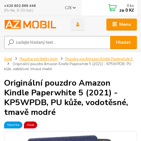
0
ks
+420 602 866 446
CZK
za
0 Kč
(Po-Ne, 8-20 hod.)
Menu
Hledat
Úvod
Pouzdra pro čtečky knih
Pouzdra pro Amazon Kindle Paperwhite 5
Originální pouzdro Amazon Kindle Paperwhite 5 (2021) - KP5WPDB, PU
kůže, vodotěsné, tmavě modré
Originální pouzdro Amazon
Kindle Paperwhite 5 (2021) -
KP5WPDB, PU kůže, vodotěsné,
tmavě modré
Novinka
Akce