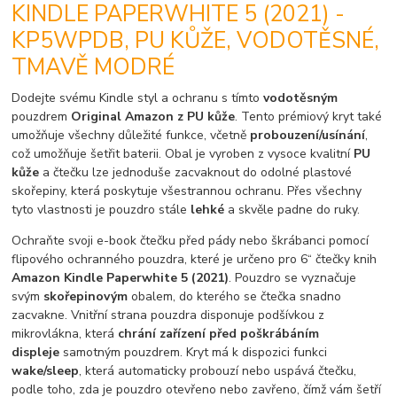
KINDLE PAPERWHITE 5 (2021) -
KP5WPDB, PU KŮŽE, VODOTĚSNÉ,
TMAVĚ MODRÉ
Dodejte svému Kindle styl a ochranu s tímto
vodotěsným
pouzdrem
Original Amazon z PU kůže
. Tento prémiový kryt také
umožňuje všechny důležité funkce, včetně
probouzení/usínání
,
což umožňuje šetřit baterii. Obal je vyroben z vysoce kvalitní
PU
kůže
a čtečku lze jednoduše zacvaknout do odolné plastové
skořepiny, která poskytuje všestrannou ochranu. Přes všechny
tyto vlastnosti je pouzdro stále
lehké
a skvěle padne do ruky.
Ochraňte svoji e-book čtečku před pády nebo škrábanci pomocí
flipového ochranného pouzdra, které je určeno pro 6“ čtečky knih
Amazon Kindle Paperwhite 5 (2021)
. Pouzdro se vyznačuje
svým
skořepinovým
obalem, do kterého se čtečka snadno
zacvakne. Vnitřní strana pouzdra disponuje podšívkou z
mikrovlákna, která
chrání zařízení před poškrábáním
displeje
samotným pouzdrem. Kryt má k dispozici funkci
wake/sleep
, která automaticky probouzí nebo uspává čtečku,
podle toho, zda je pouzdro otevřeno nebo zavřeno, čímž vám šetří