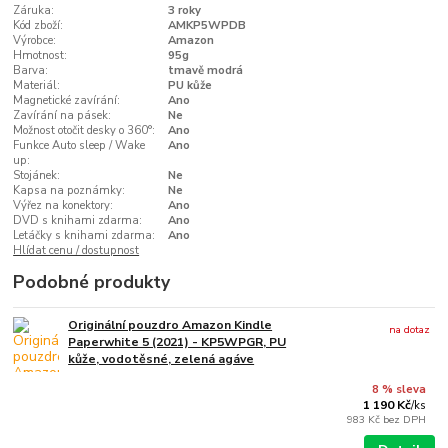
Záruka:
3 roky
Kód zboží:
AMKP5WPDB
Výrobce:
Amazon
Hmotnost:
95g
Barva:
tmavě modrá
Materiál:
PU kůže
Magnetické zavírání:
Ano
Zavírání na pásek:
Ne
Možnost otočit desky o 360°:
Ano
Funkce Auto sleep / Wake
Ano
up:
Stojánek:
Ne
Kapsa na poznámky:
Ne
Výřez na konektory:
Ano
DVD s knihami zdarma:
Ano
Letáčky s knihami zdarma:
Ano
Hlídat cenu / dostupnost
Podobné produkty
Originální pouzdro Amazon Kindle
na dotaz
Paperwhite 5 (2021) - KP5WPGR, PU
kůže, vodotěsné, zelená agáve
8 % sleva
1 190 Kč
/
ks
983 Kč
bez DPH