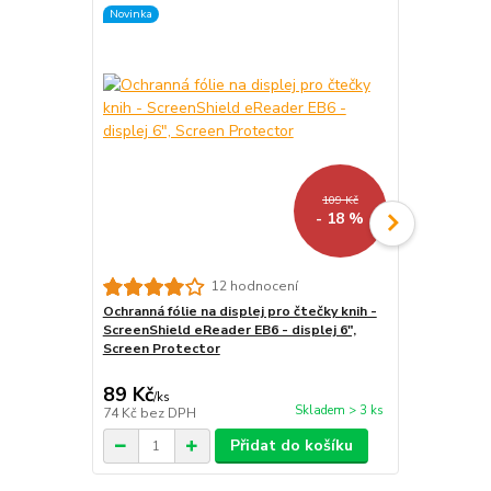
Novinka
Novinka
109 Kč
- 18 %
12 hodnocení
Ochranná fólie na displej pro čtečky knih -
Vodotěsné 
ScreenShield eReader EB6 - displej 6",
čtečku/tab
Screen Protector
- univerzál
průhledné, p
89 Kč
299 Kč
/
ks
/
ks
Skladem > 3 ks
74 Kč
bez DPH
247 Kč
bez 
Přidat do košíku