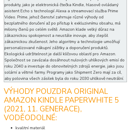
produkty, jako je elektronická čtečka Kindle, hlasově ovládaný
asistent Echo s technologií Alexa a streamovací služba Prime
Video. Prime, jehož členství zahrnuje různé výhody od
bezplatného doručení až po přístup k exkluzivnímu obsahu, má
miliony členů po celém světě. Amazon klade velký důraz na
zákaznickou spokojenost a neustále inovuje, aby zlepšil
zákaznickou zkušenost. Jeho algoritmy a technologie umožňují
personalizované nákupní zážitky a doporučení produktů.
Ekologická udržitelnost je další klíčovou oblastí pro Amazon.
Společnost se zavázala dosáhnout nulových uhlíkových emisí do
roku 2040 a investuje do obnovitelných zdrojů energie, jako jsou
solární a větrné farmy. Programy jako Shipment Zero mají za cíl,
aby polovina všech zásilek byla do roku 2030 uhlíkově neutrální.
VÝHODY POUZDRA ORIGINAL
AMAZON KINDLE PAPERWHITE 5
(2021, 11. GENERACE),
VODĚODOLNÉ:
kvalitní materiál