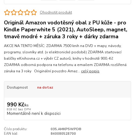
Ohodnotit produkt
Originál Amazon vodotěsný obal z PU kůže - pro
Kindle Paperwhite 5 (2021), AutoSleep, magnet,
tmavě modré + záruka 3 roky + dárky zdarma
AKCE NA TENTO MĚSÍC: ZDARMA 7500 knih na DVD + mapy, návody,
programy, slovníky atd. (v elektronické podobě) ZDARMA startovací
balíčky eKnihovna.cz + výběr CZ autorů, knihy v hodnotě 900,-Kč
ZDARMA odborná podpora na telefonu a emailem ZDARMA rozšířená
záruka na 3 roky Originální pouzdro Amaz...
celý popis
Dostupnost
na dotaz
990 Kč
/
ks
818 Kč
bez DPH
Momentálně není k dispozici
Číslo produktu:
035.AMKP5WPDB
EAN kód:
840080528700