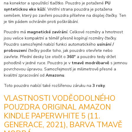
na konektor a spouštěcí tlačítko. Pouzdro je potažené
PU
syntetickou eko kůží
. Vnitřní strana pouzdra je potažena
semišem, který po zavřeni pouzdra přilehne na displej čtečky. Ten
je tím pádem ochráněn proti poškrábání.
Pouzdro má
magnetické zavírání
. Celkové rozměry a hmotnost
jsou velice kompaktní a téměř přesně kopírují rozměry čtečky.
Pouzdro samozřejmě nabízí funkci automatického
usínání /
probouzení
čtečky podle toho, jak pouzdro otevřete nebo
zavřete. Přední desky lze otočit o
360°
a pouzdro tedy držet
pohodlně v jedné ruce. Pouzdro je v
tmavě modré
barvě
s jemnou
povrchovou úpravou. Samozřejmostí je milimetrově přesné a
kvalitní zpracování od
Amazonu
.
Toto pouzdro nabízí také rozšířenou záruku na
3 roky
.
VLASTNOSTI VODĚODOLNÉHO
POUZDRA ORIGINAL AMAZON
KINDLE PAPERWHITE 5 (11.
GENERACE, 2021), BARVA TMAVĚ