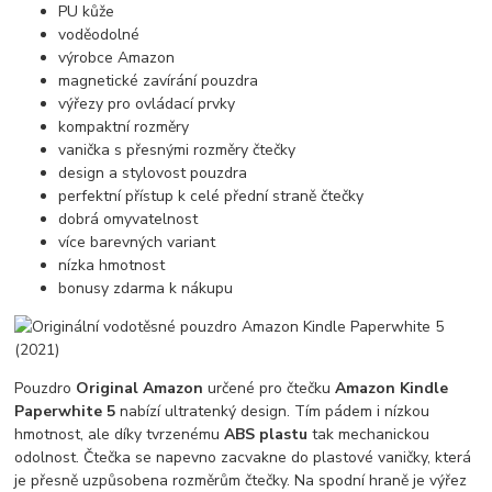
PU kůže
voděodolné
výrobce Amazon
magnetické zavírání pouzdra
výřezy pro ovládací prvky
kompaktní rozměry
vanička s přesnými rozměry čtečky
design a stylovost pouzdra
perfektní přístup k celé přední straně čtečky
dobrá omyvatelnost
více barevných variant
nízka hmotnost
bonusy zdarma k nákupu
Pouzdro
Original Amazon
určené pro čtečku
Amazon Kindle
Paperwhite 5
nabízí ultratenký design. Tím pádem i nízkou
hmotnost, ale díky tvrzenému
ABS plastu
tak mechanickou
odolnost. Čtečka se napevno zacvakne do plastové vaničky, která
je přesně uzpůsobena rozměrům čtečky. Na spodní hraně je výřez