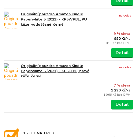
Detail
Originální pouzdro Amazon Kindle
na dotaz
Paperwhite 5 (2021) - KP5WPBL, PU
kůže, vodotěsné, černé
9 % sleva
990 Kč
/
ks
818 Kč
bez DPH
Detail
Originální pouzdro Amazon Kindle
na dotaz
Paperwhite 5 (2021) - KP5LEBL, pravá
kůže, černé
7 % sleva
1 290 Kč
/
ks
1 066 Kč
bez DPH
Detail
15 LET NA TRHU