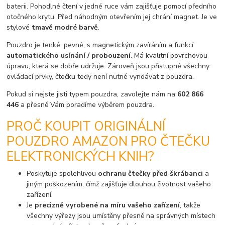
baterii. Pohodlné čtení v jedné ruce vám zajišťuje pomocí předního
otočného krytu. Před náhodným otevřením jej chrání magnet. Je ve
stylové
tmavě modré barvě
.
Pouzdro je tenké, pevné, s magnetickým zavíráním a funkcí
automatického usínání / probouzení
. Má kvalitní povrchovou
úpravu, která se dobře udržuje. Zároveň jsou přístupné všechny
ovládací prvky, čtečku tedy není nutné vyndávat z pouzdra.
Pokud si nejste jisti typem pouzdra, zavolejte nám na
602 866
446
a přesně Vám poradíme výběrem pouzdra.
PROČ KOUPIT ORIGINÁLNÍ
POUZDRO AMAZON PRO ČTEČKU
ELEKTRONICKÝCH KNIH?
Poskytuje spolehlivou
ochranu čtečky před škrábanci
a
jiným poškozením, čímž zajišťuje dlouhou životnost vašeho
zařízení.
Je
precizně vyrobené na míru vašeho zařízení
, takže
všechny výřezy jsou umístěny přesně na správných místech