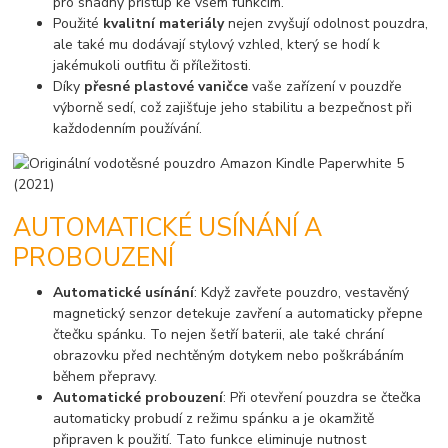
pro snadný přístup ke všem funkcím.
Použité
kvalitní materiály
nejen zvyšují odolnost pouzdra,
ale také mu dodávají stylový vzhled, který se hodí k
jakémukoli outfitu či příležitosti.
Díky
přesné plastové vaničce
vaše zařízení v pouzdře
výborně sedí, což zajišťuje jeho stabilitu a bezpečnost při
každodenním používání.
AUTOMATICKÉ USÍNÁNÍ A
PROBOUZENÍ
Automatické usínání
: Když zavřete pouzdro, vestavěný
magnetický senzor detekuje zavření a automaticky přepne
čtečku spánku. To nejen šetří baterii, ale také chrání
obrazovku před nechtěným dotykem nebo poškrábáním
během přepravy.
Automatické probouzení
: Při otevření pouzdra se čtečka
automaticky probudí z režimu spánku a je okamžitě
připraven k použití. Tato funkce eliminuje nutnost