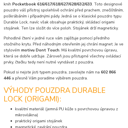
knih
Pocketbook 616/617/618/627/628/632/633
. Toto designové
pouzdro váš přístroj spolehlivě ochrání před prachem, znečištěním,
poškrábáním i případnými pády. Jedná se o klasické pouzdro typu
Durable Lock, navíc však obsahuje praktický, skládací origami
stojánek. Ten lze složit do více poloh. Stojánek drží magneticky.
Pohodlné čtení v jedné ruce vám zajišťuje pomocí předního
otočného krytu. Před náhodným otevřením jej chrání magnet. Je ve
stylovém
motivu Dont Touch
. Má kvalitní povrchovou úpravu,
která se dobře udržuje. Zároveň jsou přístupné všechny ovládací
prvky, čtečku tedy není nutné vyndávat z pouzdra.
Pokud si nejste jisti typem pouzdra, zavolejte nám na
602 866
446
a přesně Vám poradíme výběrem pouzdra.
VÝHODY POUZDRA DURABLE
LOCK (ORIGAMI):
kvalitní materiál (jemná PU kůže s povrchovou úpravou z
mikrovlákna)
praktický origami stojánek
magnetické zavírání pouzdra