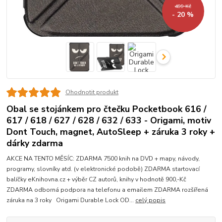
499 Kč
- 20 %
Ohodnotit produkt
Obal se stojánkem pro čtečku Pocketbook 616 /
617 / 618 / 627 / 628 / 632 / 633 - Origami, motiv
Dont Touch, magnet, AutoSleep + záruka 3 roky +
dárky zdarma
AKCE NA TENTO MĚSÍC: ZDARMA 7500 knih na DVD + mapy, návody,
programy, slovníky atd. (v elektronické podobě) ZDARMA startovací
balíčky eKnihovna.cz + výběr CZ autorů, knihy v hodnotě 900,-Kč
ZDARMA odborná podpora na telefonu a emailem ZDARMA rozšířená
záruka na 3 roky Origami Durable Lock OD...
celý popis