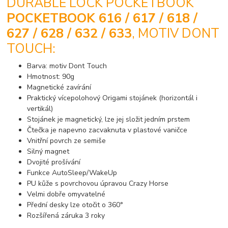
DURABLE LOCK POCKETBOOK
POCKETBOOK 616 / 617 / 618 /
627 / 628 / 632 / 633
, MOTIV DONT
TOUCH:
Barva: motiv Dont Touch
Hmotnost: 90g
Magnetické zavírání
Praktický vícepolohový Origami stojánek (horizontál i
vertikál)
Stojánek je magnetický, lze jej složit jedním prstem
Čtečka je napevno zacvaknuta v plastové vaničce
Vnitřní povrch ze semiše
Silný magnet
Dvojité prošívání
Funkce AutoSleep/WakeUp
PU kůže s povrchovou úpravou Crazy Horse
Velmi dobře omyvatelné
Přední desky lze otočit o 360°
Rozšířená záruka 3 roky