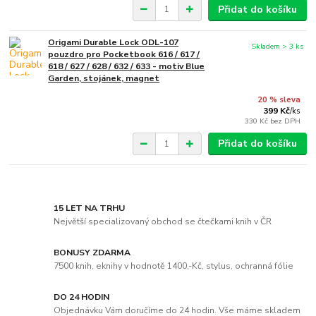
Přidat do košíku
Origami Durable Lock ODL-107
Skladem > 3 ks
pouzdro pro Pocketbook 616 / 617 /
618 / 627 / 628 / 632 / 633 - motiv Blue
Garden, stojánek, magnet
20 % sleva
399 Kč
/
ks
330 Kč
bez DPH
Přidat do košíku
15 LET NA TRHU
Největší specializovaný obchod se čtečkami knih v ČR
BONUSY ZDARMA
7500 knih, eknihy v hodnotě 1400,-Kč, stylus, ochranná fólie
DO 24 HODIN
Objednávku Vám doručíme do 24 hodin. Vše máme skladem