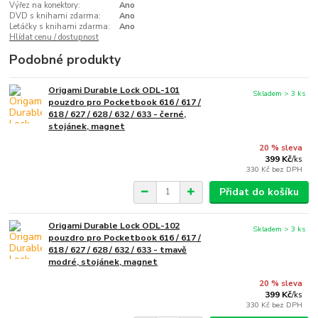
Výřez na konektory:
Ano
DVD s knihami zdarma:
Ano
Letáčky s knihami zdarma:
Ano
Hlídat cenu / dostupnost
Podobné produkty
Origami Durable Lock ODL-101
Skladem > 3 ks
pouzdro pro Pocketbook 616 / 617 /
618 / 627 / 628 / 632 / 633 - černé,
stojánek, magnet
20 % sleva
399 Kč
/
ks
330 Kč
bez DPH
Přidat do košíku
Origami Durable Lock ODL-102
Skladem > 3 ks
pouzdro pro Pocketbook 616 / 617 /
618 / 627 / 628 / 632 / 633 - tmavě
modré, stojánek, magnet
20 % sleva
399 Kč
/
ks
330 Kč
bez DPH