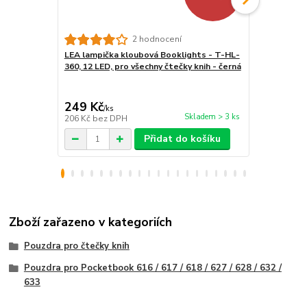
2 hodnocení
LEA lampička kloubová Booklights - T-HL-
Ochranné sk
360, 12 LED, pro všechny čtečky knih - černá
- Screen Pro
pro čtečky k
249 Kč
290 Kč
/
ks
/
ks
Skladem > 3 ks
206 Kč
bez DPH
240 Kč
bez 
Přidat do košíku
Zboží zařazeno v kategoriích
Pouzdra pro čtečky knih
Pouzdra pro Pocketbook 616 / 617 / 618 / 627 / 628 / 632 /
633