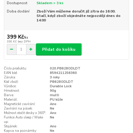
Dostupnost
Skladem > 3 ks
Doba dodání
Zboží Vám můžeme doručit již zítra do 16:00.
Stačí, když zboží objednáte nejpozději dnes do
14:00
399 Kč
/
ks
330 Kč
bez DPH
Přidat do košíku
Číslo produktu:
020.PB628ODLDT
EAN kód:
8594211256360
Záruka:
3 roky
Kód zboží:
PB628ODLDT
Výrobce:
Durable Lock
Hmotnost:
90g
Barva:
multi
Materiál:
PU kůže
Magnetické zavírání:
Ano
Zavírání na pásek:
Ne
Možnost otočit desky o 360°:
Ano
Funkce Auto sleep / Wake
Ne
up:
Stojánek:
Ano
Kapsa na poznámky:
Ne