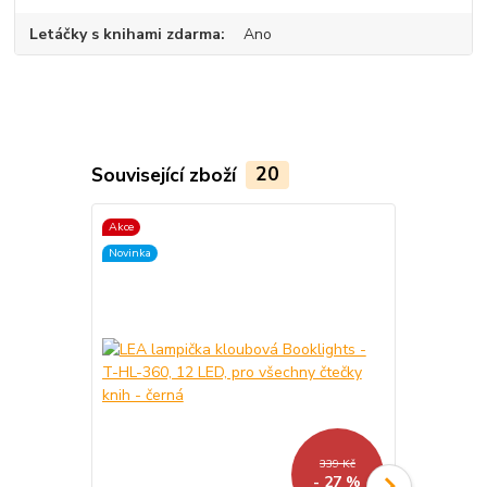
Letáčky s knihami zdarma
Ano
Související zboží
20
Akce
TOP produkt
Novinka
Akce
Novinka
339 Kč
- 27 %