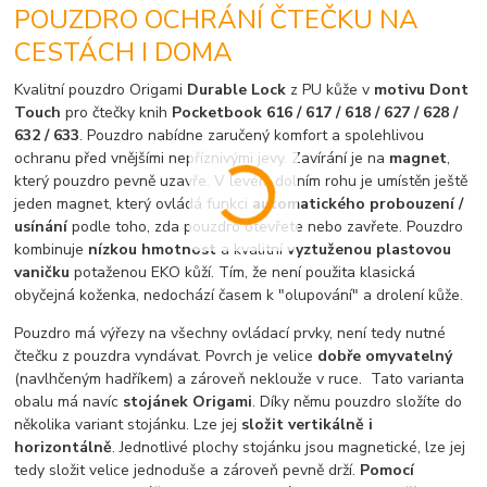
POUZDRO OCHRÁNÍ ČTEČKU NA
CESTÁCH I DOMA
Kvalitní pouzdro Origami
Durable Lock
z PU kůže v
motivu Dont
Touch
pro čtečky knih
Pocketbook 616 / 617 / 618 / 627 / 628 /
632 / 633
. Pouzdro nabídne zaručený komfort a spolehlivou
ochranu před vnějšími nepříznivými jevy. Zavírání je na
magnet
,
který pouzdro pevně uzavře. V levém dolním rohu je umístěn ještě
jeden magnet, který ovládá funkci
automatického probouzení /
usínání
podle toho, zda pouzdro otevřete nebo zavřete. Pouzdro
kombinuje
nízkou hmotnost
a kvalitní
vyztuženou plastovou
vaničku
potaženou EKO kůží. Tím, že není použita klasická
obyčejná koženka, nedochází časem k "olupování" a drolení kůže.
Pouzdro má výřezy na všechny ovládací prvky, není tedy nutné
čtečku z pouzdra vyndávat. Povrch je velice
dobře omyvatelný
(navlhčeným hadříkem) a zároveň neklouže v ruce. Tato varianta
obalu má navíc
stojánek Origami
. Díky němu pouzdro složíte do
několika variant stojánku. Lze jej
složit vertikálně i
horizontálně
. Jednotlivé plochy stojánku jsou magnetické, lze jej
tedy složit velice jednoduše a zároveň pevně drží.
Pomocí