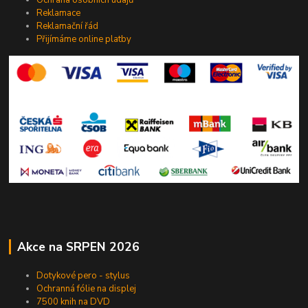
Reklamace
Reklamační řád
Přijímáme online platby
Akce na SRPEN 2026
Dotykové pero - stylus
Ochranná fólie na displej
7500 knih na DVD