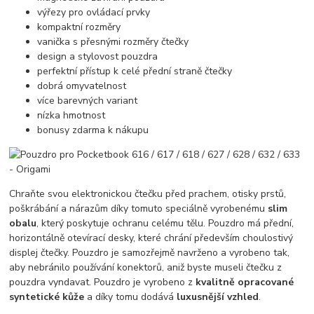
výřezy pro ovládací prvky
kompaktní rozměry
vanička s přesnými rozměry čtečky
design a stylovost pouzdra
perfektní přístup k celé přední straně čtečky
dobrá omyvatelnost
více barevných variant
nízka hmotnost
bonusy zdarma k nákupu
Chraňte svou elektronickou čtečku před prachem, otisky prstů,
poškrábání a nárazům díky tomuto speciálně vyrobenému
slim
obalu
, který poskytuje ochranu celému tělu. Pouzdro má přední,
horizontálně otevírací desky, které chrání především choulostivý
displej čtečky. Pouzdro je samozřejmě navrženo a vyrobeno tak,
aby nebránilo používání konektorů, aniž byste museli čtečku z
pouzdra vyndavat. Pouzdro je vyrobeno z
kvalitně opracované
syntetické kůže
a díky tomu dodává
luxusnější vzhled
.