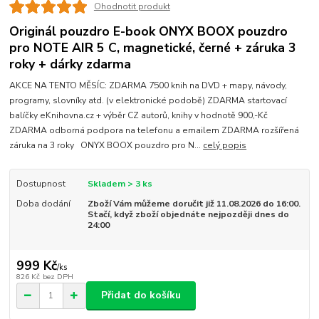
Ohodnotit produkt
Originál pouzdro E-book ONYX BOOX pouzdro
pro NOTE AIR 5 C, magnetické, černé + záruka 3
roky + dárky zdarma
AKCE NA TENTO MĚSÍC: ZDARMA 7500 knih na DVD + mapy, návody,
programy, slovníky atd. (v elektronické podobě) ZDARMA startovací
balíčky eKnihovna.cz + výběr CZ autorů, knihy v hodnotě 900,-Kč
ZDARMA odborná podpora na telefonu a emailem ZDARMA rozšířená
záruka na 3 roky ONYX BOOX pouzdro pro N...
celý popis
Dostupnost
Skladem > 3 ks
Doba dodání
Zboží Vám můžeme doručit již 11.08.2026 do 16:00.
Stačí, když zboží objednáte nejpozději dnes do
24:00
999 Kč
/
ks
826 Kč
bez DPH
Přidat do košíku