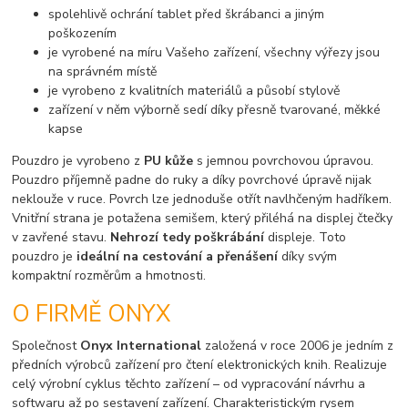
spolehlivě ochrání tablet před škrábanci a jiným
poškozením
je vyrobené na míru Vašeho zařízení, všechny výřezy jsou
na správném místě
je vyrobeno z kvalitních materiálů a působí stylově
zařízení v něm výborně sedí díky přesně tvarované, měkké
kapse
Pouzdro je vyrobeno z
PU kůže
s jemnou povrchovou úpravou.
Pouzdro příjemně padne do ruky a díky povrchové úpravě nijak
neklouže v ruce. Povrch lze jednoduše otřít navlhčeným hadříkem.
Vnitřní strana je potažena semišem, který přiléhá na displej čtečky
v zavřené stavu.
Nehrozí tedy poškrábání
displeje. Toto
pouzdro je
ideální na cestování a přenášení
díky svým
kompaktní rozměrům a hmotnosti.
O FIRMĚ ONYX
Společnost
Onyx International
založená v roce 2006 je jedním z
předních výrobců zařízení pro čtení elektronických knih. Realizuje
celý výrobní cyklus těchto zařízení – od vypracování návrhu a
softwaru až po sestavení zařízení. Charakteristickým rysem