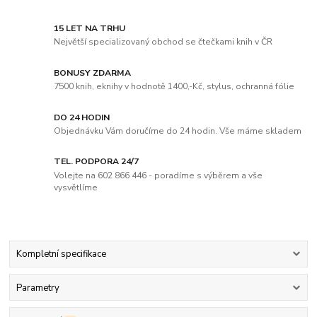
15 LET NA TRHU
Největší specializovaný obchod se čtečkami knih v ČR
BONUSY ZDARMA
7500 knih, eknihy v hodnotě 1400,-Kč, stylus, ochranná fólie
DO 24 HODIN
Objednávku Vám doručíme do 24 hodin. Vše máme skladem
TEL. PODPORA 24/7
Volejte na 602 866 446 - poradíme s výběrem a vše
vysvětlíme
Kompletní specifikace
Parametry