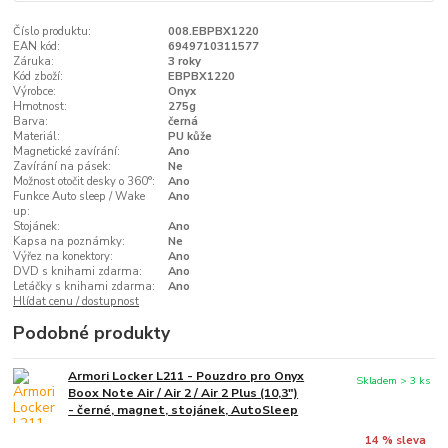
Číslo produktu:
008.EBPBX1220
EAN kód:
6949710311577
Záruka:
3 roky
Kód zboží:
EBPBX1220
Výrobce:
Onyx
Hmotnost:
275g
Barva:
černá
Materiál:
PU kůže
Magnetické zavírání:
Ano
Zavírání na pásek:
Ne
Možnost otočit desky o 360°:
Ano
Funkce Auto sleep / Wake
Ano
up:
Stojánek:
Ano
Kapsa na poznámky:
Ne
Výřez na konektory:
Ano
DVD s knihami zdarma:
Ano
Letáčky s knihami zdarma:
Ano
Hlídat cenu / dostupnost
Podobné produkty
Armori Locker L211 - Pouzdro pro Onyx
Skladem > 3 ks
Boox Note Air / Air 2 / Air 2 Plus (10,3")
- černé, magnet, stojánek, AutoSleep
14 % sleva