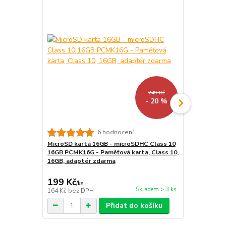
249 Kč
- 20 %
6 hodnocení
MicroSD karta 16GB - microSDHC Class 10
LED lampička
16GB PCMK16G - Paměťová karta, Class 10,
kloubová, pr
16GB, adaptér zdarma
199 Kč
159 Kč
/
ks
/
ks
Skladem > 3 ks
164 Kč
bez DPH
131 Kč
bez 
Přidat do košíku