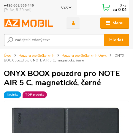
0
ks
+420 602 866 446
CZK
za
0 Kč
(Po-Ne, 8-20 hod.)
Menu
Hledat
Úvod
Pouzdra pro čtečky knih
Pouzdra pro čtečky knih Onyx
ONYX
BOOX pouzdro pro NOTE AIR 5 C, magnetické, černé
ONYX BOOX pouzdro pro NOTE
AIR 5 C, magnetické, černé
Novinka
TOP produkt