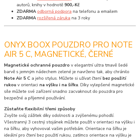
autorů, knihy v hodnotě
900,-Kč
ZDARMA
odborná podpora
na telefonu a emailem
ZDARMA
rozšířená záruka
na 3 roky
ONYX BOOX POUZDRO PRO NOTE
AIR 5 C, MAGNETICKÉ, ČERNÉ
Magnetické ochranné pouzdro
v elegantní ultra tmavě šedé
barvě s jemným nádechem zelené je navrženo tak, aby chránilo
Note Air 5 C
a jeho stylus. Můžete si užívat čtení
bez použití
rukou
v orientaci
na výšku i na šířku
. Díky vylepšené magnetické
síle můžete své zařízení snadno zacvaknout do pouzdra pro
bezpečné a příjemné používání.
Zůstaňte flexibilní třemi způsoby
Zvyšte svůj zážitek díky odolnosti a zvýšenému pohodlí.
Všestranný 3 cestný stojánek můžete použít v orientaci na výšku i
na šířku, aby vyhovoval vašim potřebám. Orientace na šířku je
ideální pro čtení bez použití rukou, zatímco orientace na výšku je