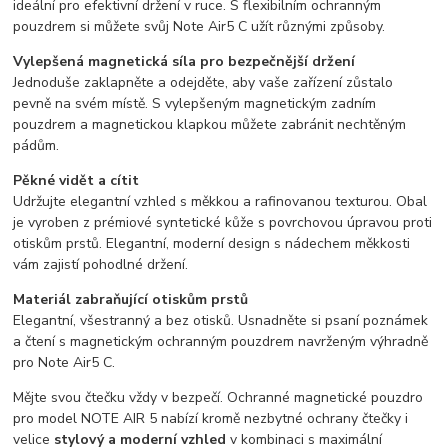
ideální pro efektivní držení v ruce. S flexibilním ochranným
pouzdrem si můžete svůj Note Air5 C užít různými způsoby.
Vylepšená magnetická síla pro bezpečnější držení
Jednoduše zaklapněte a odejděte, aby vaše zařízení zůstalo
pevně na svém místě. S vylepšeným magnetickým zadním
pouzdrem a magnetickou klapkou můžete zabránit nechtěným
pádům.
Pěkné vidět a cítit
Udržujte elegantní vzhled s měkkou a rafinovanou texturou. Obal
je vyroben z prémiové syntetické kůže s povrchovou úpravou proti
otiskům prstů. Elegantní, moderní design s nádechem měkkosti
vám zajistí pohodlné držení.
Materiál zabraňující otiskům prstů
Elegantní, všestranný a bez otisků. Usnadněte si psaní poznámek
a čtení s magnetickým ochranným pouzdrem navrženým výhradně
pro Note Air5 C.
Mějte svou čtečku vždy v bezpečí. Ochranné magnetické pouzdro
pro model NOTE AIR 5 nabízí kromě nezbytné ochrany čtečky i
velice
stylový a moderní vzhled
v kombinaci s maximální