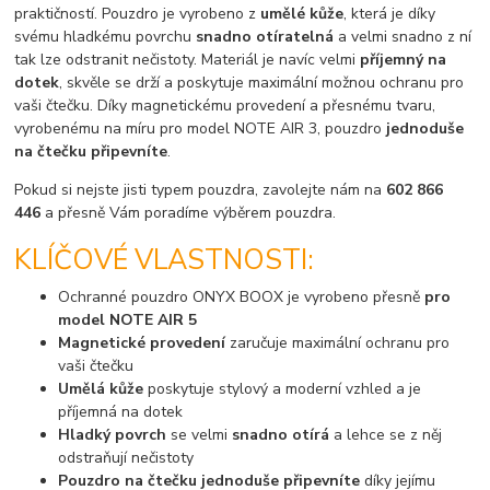
praktičností. Pouzdro je vyrobeno z
umělé kůže
, která je díky
svému hladkému povrchu
snadno otíratelná
a velmi snadno z ní
tak lze odstranit nečistoty. Materiál je navíc velmi
příjemný na
dotek
, skvěle se drží a poskytuje maximální možnou ochranu pro
vaši čtečku. Díky magnetickému provedení a přesnému tvaru,
vyrobenému na míru pro model NOTE AIR 3, pouzdro
jednoduše
na čtečku připevníte
.
Pokud si nejste jisti typem pouzdra, zavolejte nám na
602 866
446
a přesně Vám poradíme výběrem pouzdra.
KLÍČOVÉ VLASTNOSTI:
Ochranné pouzdro ONYX BOOX je vyrobeno přesně
pro
model NOTE AIR 5
Magnetické provedení
zaručuje maximální ochranu pro
vaši čtečku
Umělá kůže
poskytuje stylový a moderní vzhled a je
příjemná na dotek
Hladký povrch
se velmi
snadno otírá
a lehce se z něj
odstraňují nečistoty
Pouzdro na čtečku jednoduše připevníte
díky jejímu