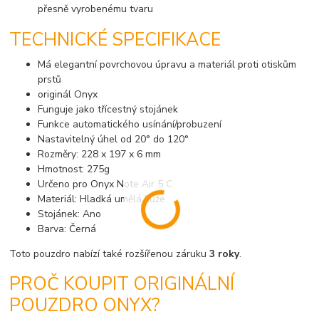
přesně vyrobenému tvaru
TECHNICKÉ SPECIFIKACE
Má elegantní povrchovou úpravu a materiál proti otiskům
prstů
originál Onyx
Funguje jako třícestný stojánek
Funkce automatického usínání/probuzení
Nastavitelný úhel od 20° do 120°
Rozměry: 228 x 197 x 6 mm
Hmotnost: 275g
Určeno pro Onyx Note Air 5 C
Materiál: Hladká umělá kůže
Stojánek: Ano
Barva: Černá
Toto pouzdro nabízí také rozšířenou záruku
3 roky
.
PROČ KOUPIT ORIGINÁLNÍ
POUZDRO ONYX?