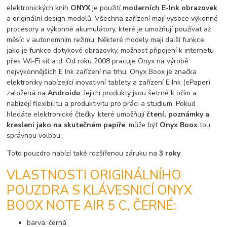
elektronických knih
ONYX
je použití
moderních E-Ink obrazovek
a originální design modelů. Všechna zařízení mají vysoce výkonné
procesory a výkonné akumulátory, které je umožňují používat až
měsíc v autonomním režimu. Některé modely mají další funkce,
jako je funkce dotykové obrazovky, možnost připojení k internetu
přes Wi-Fi síť atd. Od roku 2008 pracuje Onyx na výrobě
nejvýkonnějších E Ink zařízení na trhu. Onyx Boox je značka
elektroniky nabízející inovativní tablety a zařízení E Ink (ePaper)
založená na
Androidu
. Jejich produkty jsou šetrné k očím a
nabízejí flexibilitu a produktivitu pro práci a studium. Pokud
hledáte elektronické čtečky, které umožňují
čtení, poznámky a
kreslení jako na skutečném papíře
, může být
Onyx Boox
tou
správnou volbou.
Toto pouzdro nabízí také rozšířenou záruku na
3 roky
.
VLASTNOSTI ORIGINÁLNÍHO
POUZDRA S KLÁVESNICÍ ONYX
BOOX NOTE AIR 5 C, ČERNÉ:
barva: černá