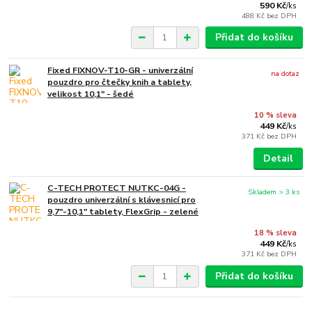
590 Kč
/
ks
488 Kč
bez DPH
Přidat do košíku
Fixed FIXNOV-T10-GR - univerzální
na dotaz
pouzdro pro čtečky knih a tablety,
velikost 10,1" - šedé
10 % sleva
449 Kč
/
ks
371 Kč
bez DPH
Detail
C-TECH PROTECT NUTKC-04G -
Skladem > 3 ks
pouzdro univerzální s klávesnicí pro
9,7"-10,1" tablety, FlexGrip - zelené
18 % sleva
449 Kč
/
ks
371 Kč
bez DPH
Přidat do košíku