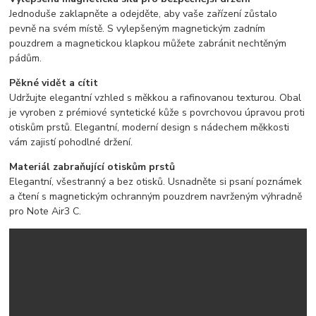
Jednoduše zaklapněte a odejděte, aby vaše zařízení zůstalo
pevně na svém místě. S vylepšeným magnetickým zadním
pouzdrem a magnetickou klapkou můžete zabránit nechtěným
pádům.
Pěkné vidět a cítit
Udržujte elegantní vzhled s měkkou a rafinovanou texturou. Obal
je vyroben z prémiové syntetické kůže s povrchovou úpravou proti
otiskům prstů. Elegantní, moderní design s nádechem měkkosti
vám zajistí pohodlné držení.
Materiál zabraňující otiskům prstů
Elegantní, všestranný a bez otisků. Usnadněte si psaní poznámek
a čtení s magnetickým ochranným pouzdrem navrženým výhradně
pro Note Air3 C.