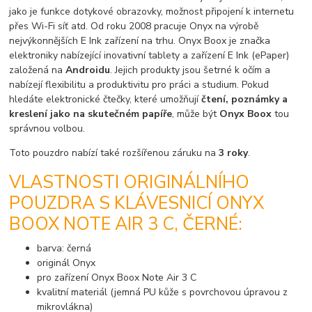
jako je funkce dotykové obrazovky, možnost připojení k internetu
přes Wi-Fi síť atd. Od roku 2008 pracuje Onyx na výrobě
nejvýkonnějších E Ink zařízení na trhu. Onyx Boox je značka
elektroniky nabízející inovativní tablety a zařízení E Ink (ePaper)
založená na
Androidu
. Jejich produkty jsou šetrné k očím a
nabízejí flexibilitu a produktivitu pro práci a studium. Pokud
hledáte elektronické čtečky, které umožňují
čtení, poznámky a
kreslení jako na skutečném papíře
, může být
Onyx Boox
tou
správnou volbou.
Toto pouzdro nabízí také rozšířenou záruku na
3 roky
.
VLASTNOSTI ORIGINÁLNÍHO
POUZDRA S KLÁVESNICÍ ONYX
BOOX NOTE AIR 3 C, ČERNÉ:
barva: černá
originál Onyx
pro zařízení Onyx Boox Note Air 3 C
kvalitní materiál (jemná PU kůže s povrchovou úpravou z
mikrovlákna)