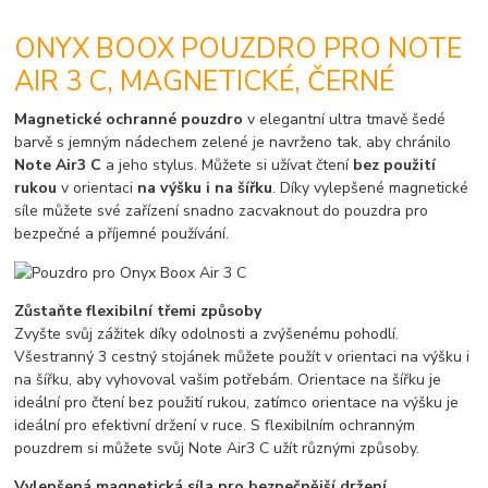
ONYX BOOX POUZDRO PRO NOTE
AIR 3 C, MAGNETICKÉ, ČERNÉ
Magnetické ochranné pouzdro
v elegantní ultra tmavě šedé
barvě s jemným nádechem zelené je navrženo tak, aby chránilo
Note Air3 C
a jeho stylus. Můžete si užívat čtení
bez použití
rukou
v orientaci
na výšku i na šířku
. Díky vylepšené magnetické
síle můžete své zařízení snadno zacvaknout do pouzdra pro
bezpečné a příjemné používání.
Zůstaňte flexibilní třemi způsoby
Zvyšte svůj zážitek díky odolnosti a zvýšenému pohodlí.
Všestranný 3 cestný stojánek můžete použít v orientaci na výšku i
na šířku, aby vyhovoval vašim potřebám. Orientace na šířku je
ideální pro čtení bez použití rukou, zatímco orientace na výšku je
ideální pro efektivní držení v ruce. S flexibilním ochranným
pouzdrem si můžete svůj Note Air3 C užít různými způsoby.
Vylepšená magnetická síla pro bezpečnější držení