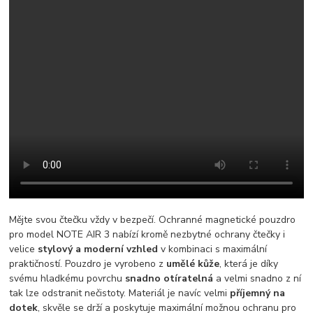
Mějte svou čtečku vždy v bezpečí. Ochranné magnetické pouzdro
pro model NOTE AIR 3 nabízí kromě nezbytné ochrany čtečky i
velice
stylový a moderní vzhled
v kombinaci s maximální
praktičností. Pouzdro je vyrobeno z
umělé kůže
, která je díky
svému hladkému povrchu
snadno otíratelná
a velmi snadno z ní
tak lze odstranit nečistoty. Materiál je navíc velmi
příjemný na
dotek
, skvěle se drží a poskytuje maximální možnou ochranu pro