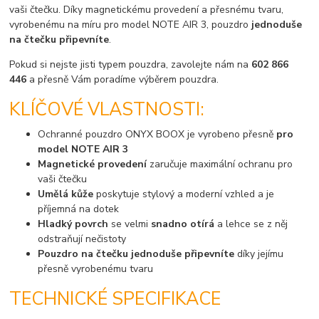
vaši čtečku. Díky magnetickému provedení a přesnému tvaru,
vyrobenému na míru pro model NOTE AIR 3, pouzdro
jednoduše
na čtečku připevníte
.
Pokud si nejste jisti typem pouzdra, zavolejte nám na
602 866
446
a přesně Vám poradíme výběrem pouzdra.
KLÍČOVÉ VLASTNOSTI:
Ochranné pouzdro ONYX BOOX je vyrobeno přesně
pro
model NOTE AIR 3
Magnetické provedení
zaručuje maximální ochranu pro
vaši čtečku
Umělá kůže
poskytuje stylový a moderní vzhled a je
příjemná na dotek
Hladký povrch
se velmi
snadno otírá
a lehce se z něj
odstraňují nečistoty
Pouzdro na čtečku jednoduše připevníte
díky jejímu
přesně vyrobenému tvaru
TECHNICKÉ SPECIFIKACE