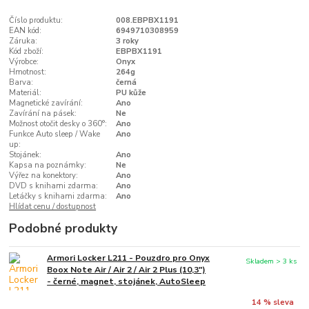
Číslo produktu:
008.EBPBX1191
EAN kód:
6949710308959
Záruka:
3 roky
Kód zboží:
EBPBX1191
Výrobce:
Onyx
Hmotnost:
264g
Barva:
černá
Materiál:
PU kůže
Magnetické zavírání:
Ano
Zavírání na pásek:
Ne
Možnost otočit desky o 360°:
Ano
Funkce Auto sleep / Wake
Ano
up:
Stojánek:
Ano
Kapsa na poznámky:
Ne
Výřez na konektory:
Ano
DVD s knihami zdarma:
Ano
Letáčky s knihami zdarma:
Ano
Hlídat cenu / dostupnost
Podobné produkty
Armori Locker L211 - Pouzdro pro Onyx
Skladem > 3 ks
Boox Note Air / Air 2 / Air 2 Plus (10,3")
- černé, magnet, stojánek, AutoSleep
14 % sleva