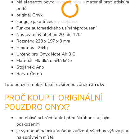
Má elegantní povrchovou úpravu a materiál proti otiskům
prstů
originál Onyx
Funguje jako třícestný stojánek
Funkce automatického usínání/probuzení
Nastavitelný úhel od 20° do 120°
Rozměry: 228 x 197 x 3 mm
Hmotnost: 264g
Určeno pro Onyx Note Air 3 C
Materiál: Hladká umělá kůže
Stojánek: Ano
Barva: Černá
Toto pouzdro nabízí také rozšířenou záruku
3 roky
.
PROČ KOUPIT ORIGINÁLNÍ
POUZDRO ONYX?
spolehlivě ochrání tablet před škrábanci a jiným
poškozením
je vyrobené na míru Vašeho zařízení, všechny výřezy jsou
na správném místě