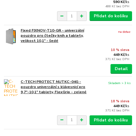
590 Kč
/
ks
488 Kč
bez DPH
Přidat do košíku
Fixed FIXNOV-T10-GR - univerzální
na dotaz
pouzdro pro čtečky knih a tablety,
velikost 10,1" - šedé
10 % sleva
449 Kč
/
ks
371 Kč
bez DPH
Detail
C-TECH PROTECT NUTKC-04G -
Skladem > 3 ks
pouzdro univerzální s klávesnicí pro
9,7"-10,1" tablety, FlexGrip - zelené
18 % sleva
449 Kč
/
ks
371 Kč
bez DPH
Přidat do košíku