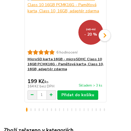
249 Kč
- 20 %
6 hodnocení
MicroSD karta 16GB - microSDHC Class 10
LED lampička
16GB PCMK16G - Paměťová karta, Class 10,
kloubová, pr
16GB, adaptér zdarma
199 Kč
159 Kč
/
ks
/
ks
Skladem > 3 ks
164 Kč
bez DPH
131 Kč
bez 
Přidat do košíku
Zboží zařazeno v kategoriích