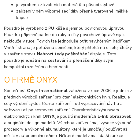
je vyrobeno z kvalitních materiálů a působí stylově
zařízení v něm výborně sedí díky přesně tvarované, měkké
kapse
Pouzdro je vyrobeno z
PU kůže
s jemnou povrchovou úpravou.
Pouzdro příjemně padne do ruky a díky povrchové úpravě nijak
neklouže v ruce. Povrch lze jednoduše otřít navlhčeným hadříkem.
Vnitřní strana je potažena semišem, který přiléhá na displej čtečky
v zavřené stavu.
Nehrozí tedy poškrábání
displeje. Toto
pouzdro je
ideální na cestování a přenášení
díky svým
kompaktní rozměrům a hmotnosti.
O FIRMĚ ONYX
Společnost
Onyx International
založená v roce 2006 je jedním z
předních výrobců zařízení pro čtení elektronických knih. Realizuje
celý výrobní cyklus těchto zařízení – od vypracování návrhu a
softwaru až po sestavení zařízení. Charakteristickým rysem
elektronických knih
ONYX
je použití
moderních E-Ink obrazovek
a originální design modelů. Všechna zařízení mají vysoce výkonné
procesory a výkonné akumulátory, které je umožňují používat až
měsíc v autonomním režimu. Některé modely mají další funkce,