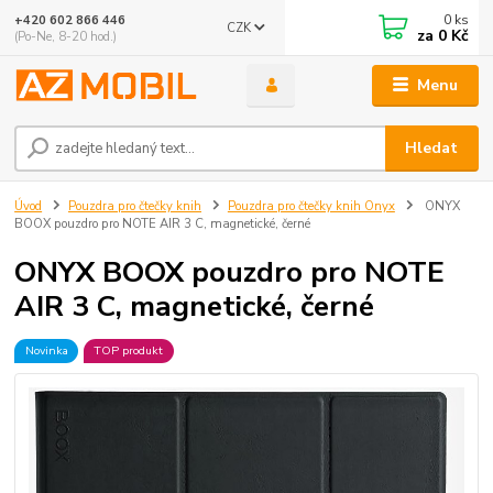
0
ks
+420 602 866 446
CZK
za
0 Kč
(Po-Ne, 8-20 hod.)
Menu
Hledat
Úvod
Pouzdra pro čtečky knih
Pouzdra pro čtečky knih Onyx
ONYX
BOOX pouzdro pro NOTE AIR 3 C, magnetické, černé
ONYX BOOX pouzdro pro NOTE
AIR 3 C, magnetické, černé
Novinka
TOP produkt