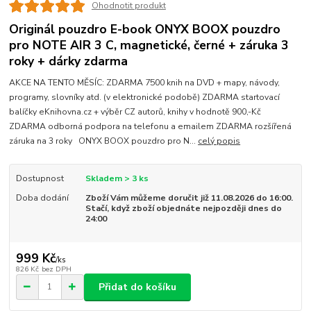
Ohodnotit produkt
Originál pouzdro E-book ONYX BOOX pouzdro
pro NOTE AIR 3 C, magnetické, černé + záruka 3
roky + dárky zdarma
AKCE NA TENTO MĚSÍC: ZDARMA 7500 knih na DVD + mapy, návody,
programy, slovníky atd. (v elektronické podobě) ZDARMA startovací
balíčky eKnihovna.cz + výběr CZ autorů, knihy v hodnotě 900,-Kč
ZDARMA odborná podpora na telefonu a emailem ZDARMA rozšířená
záruka na 3 roky ONYX BOOX pouzdro pro N...
celý popis
Dostupnost
Skladem > 3 ks
Doba dodání
Zboží Vám můžeme doručit již 11.08.2026 do 16:00.
Stačí, když zboží objednáte nejpozději dnes do
24:00
999 Kč
/
ks
826 Kč
bez DPH
Přidat do košíku