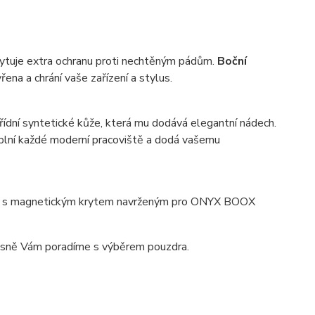
kytuje extra ochranu proti nechtěným pádům.
Boční
ena a chrání vaše zařízení a stylus.
ídní syntetické kůže, která mu dodává elegantní nádech.
plní každé moderní pracoviště a dodá vašemu
zhled s magnetickým krytem navrženým pro ONYX BOOX
sně Vám poradíme s výběrem pouzdra.