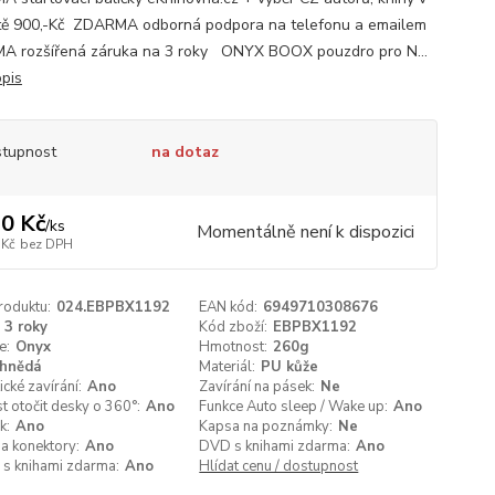
ě 900,-Kč ZDARMA odborná podpora na telefonu a emailem
 rozšířená záruka na 3 roky ONYX BOOX pouzdro pro N...
opis
tupnost
na dotaz
0 Kč
/
ks
Momentálně není k dispozici
 Kč
bez DPH
roduktu:
024.EBPBX1192
EAN kód:
6949710308676
3 roky
Kód zboží:
EBPBX1192
e:
Onyx
Hmotnost:
260g
hnědá
Materiál:
PU kůže
cké zavírání:
Ano
Zavírání na pásek:
Ne
 otočit desky o 360°:
Ano
Funkce Auto sleep / Wake up:
Ano
k:
Ano
Kapsa na poznámky:
Ne
a konektory:
Ano
DVD s knihami zdarma:
Ano
 s knihami zdarma:
Ano
Hlídat cenu / dostupnost