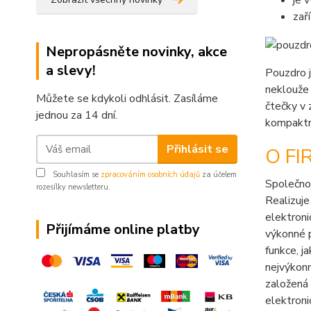
je 
zař
Nepropásněte novinky, akce
a slevy!
Pouzdro 
neklouže 
Můžete se kdykoli odhlásit. Zasíláme
čtečky v 
jednou za 14 dní.
kompaktn
Přihlásit se
O FI
Souhlasím se
zpracováním osobních údajů
za účelem
Společn
rozesílky newsletteru.
Realizuje
elektroni
Přijímáme online platby
výkonné p
funkce, j
nejvýkonn
založená
elektroni