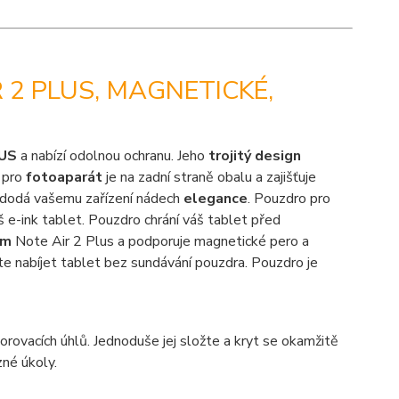
2 PLUS, MAGNETICKÉ,
US
a nabízí odolnou ochranu. Jeho
trojitý design
 pro
fotoaparát
je na zadní straně obalu a zajišťuje
dodá vašemu zařízení nádech
elegance
. Pouzdro pro
š e-ink tablet. Pouzdro chrání váš tablet před
em
Note Air 2 Plus a podporuje magnetické pero a
 nabíjet tablet bez sundávání pouzdra. Pouzdro je
zorovacích úhlů. Jednoduše jej složte a kryt se okamžitě
né úkoly.