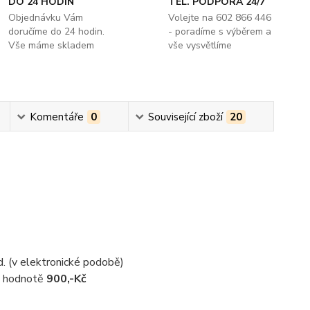
DO 24 HODIN
TEL. PODPORA 24/7
Objednávku Vám
Volejte na 602 866 446
doručíme do 24 hodin.
- poradíme s výběrem a
Vše máme skladem
vše vysvětlíme
Komentáře
0
Související zboží
20
d. (v elektronické podobě)
 v hodnotě
900,-Kč