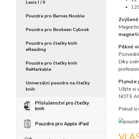
Lexis I / II
120
Pouzdra pro Barnes Nooble
Zvýšené
Magnetic
Pouzdra pro Bookeen Cybook
magneti
Pouzdra pro čtečky knih
Pěkné vi
eReading
Pozvednět
Díky své
Pouzdra pro čtečky knih
profesion
ReMarkable
Plynule 
Univerzální pouzdra na čtečky
Užijte s
knih
NOTE AI
Příslušenství pro čtečky
knih
Pokud si 
Pouzdra pro Apple iPad
VLA