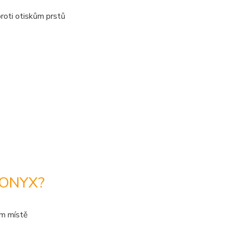
roti otiskům prstů
 ONYX?
ém místě