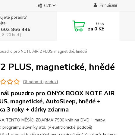
Přihlášení
CZK
ujete poradit?
jte.
0
ks
za
0 Kč
 602 866 446
, 8-20 hod.)
zdro pro NOTE AIR 2 PLUS, magnetické, hnědé
 PLUS, magnetické, hnědé
Ohodnotit produkt
inál pouzdro pro ONYX BOOX NOTE AIR
US, magnetické, AutoSleep, hnědé +
ka 3 roky + dárky zdarma
NA TENTO MĚSÍC: ZDARMA 7500 knih na DVD + mapy,
, programy, slovníky atd. (v elektronické podobě)
 startovací balíčky eKnihovna.cz + výběr CZ autorů, knihy v