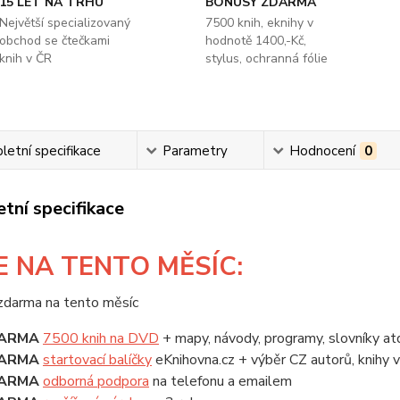
15 LET NA TRHU
BONUSY ZDARMA
Největší specializovaný
7500 knih, eknihy v
obchod se čtečkami
hodnotě 1400,-Kč,
knih v ČR
stylus, ochranná fólie
etní specifikace
Parametry
Hodnocení
0
tní specifikace
E
NA TENTO MĚSÍC:
ARMA
7500 knih na DVD
+ mapy, návody, programy, slovníky at
ARMA
startovací balíčky
eKnihovna.cz + výběr CZ autorů, knihy
ARMA
odborná podpora
na telefonu a emailem