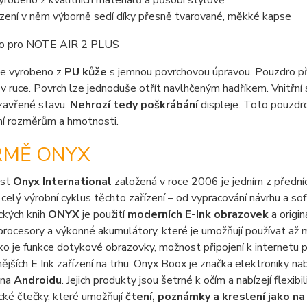
vyrobeno z kvalitních materiálů a působí stylově
ízení v něm výborně sedí díky přesně tvarované, měkké kapse
je vyrobeno z
PU kůže
s jemnou povrchovou úpravou. Pouzdro př
v ruce. Povrch lze jednoduše otřít navlhčeným hadříkem. Vnitřní 
zavřené stavu.
Nehrozí tedy poškrábání
displeje. Toto pouzdr
í rozměrům a hmotnosti.
RMĚ ONYX
ost
Onyx International
založená v roce 2006 je jedním z předníc
 celý výrobní cyklus těchto zařízení – od vypracování návrhu a so
ckých knih
ONYX
je použití
moderních E-Ink obrazovek
a origin
rocesory a výkonné akumulátory, které je umožňují používat až 
ako je funkce dotykové obrazovky, možnost připojení k internetu 
ějších E Ink zařízení na trhu. Onyx Boox je značka elektroniky nabí
 na
Androidu
. Jejich produkty jsou šetrné k očím a nabízejí flexib
cké čtečky, které umožňují
čtení, poznámky a kreslení jako n