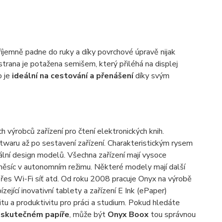
íjemně padne do ruky a díky povrchové úpravě nijak
strana je potažena semišem, který přiléhá na displej
o je
ideální na cestování a přenášení
díky svým
h výrobců zařízení pro čtení elektronických knih.
ftwaru až po sestavení zařízení. Charakteristickým rysem
ální design modelů. Všechna zařízení mají vysoce
měsíc v autonomním režimu. Některé modely mají další
přes Wi-Fi síť atd. Od roku 2008 pracuje Onyx na výrobě
zející inovativní tablety a zařízení E Ink (ePaper)
ilitu a produktivitu pro práci a studium. Pokud hledáte
a skutečném papíře
, může být
Onyx Boox
tou správnou