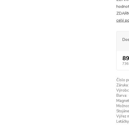
hodnot
ZDARMA
celý p
Dos
89
736
Číslo p
Záruka:
Výrobc
Barva:
Magneti
Možnost
Stojáne
Výřez n
Letáčky