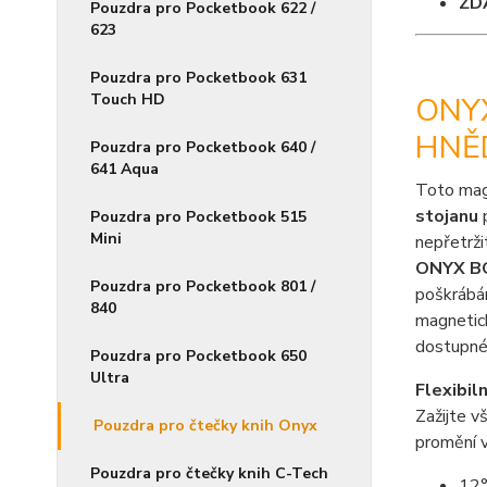
ZD
Pouzdra pro Pocketbook 622 /
623
Pouzdra pro Pocketbook 631
Touch HD
ONYX
HNĚ
Pouzdra pro Pocketbook 640 /
641 Aqua
Toto mag
stojanu
p
Pouzdra pro Pocketbook 515
Mini
nepřetrži
ONYX B
Pouzdra pro Pocketbook 801 /
poškrábán
840
magnetick
dostupné 
Pouzdra pro Pocketbook 650
Ultra
Flexibil
Zažijte v
Pouzdra pro čtečky knih Onyx
promění v
Pouzdra pro čtečky knih C-Tech
12°