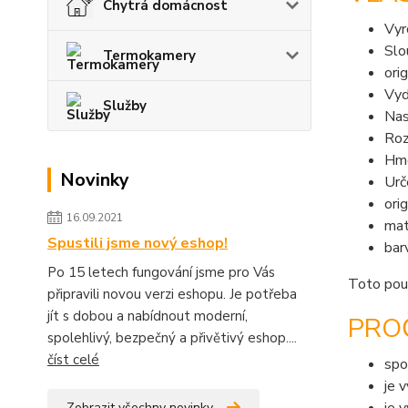
Chytrá domácnost
Vyr
Slo
Termokamery
ori
Vyd
Služby
Nas
Roz
Hmo
Novinky
Ur
ori
16.09.2021
mat
Spustili jsme nový eshop!
bar
Po 15 letech fungování jsme pro Vás
Toto pouz
připravili novou verzi eshopu. Je potřeba
jít s dobou a nabídnout moderní,
PRO
spolehlivý, bezpečný a přivětivý eshop....
číst celé
spo
je 
Zobrazit všechny novinky