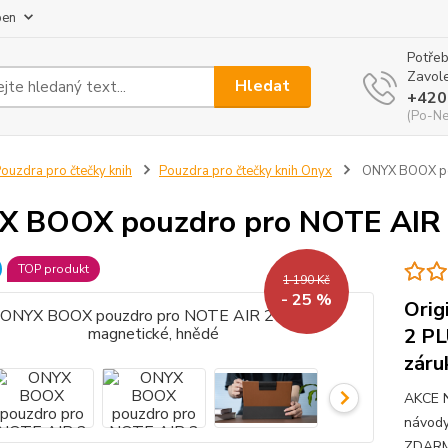
pen
Potřeb
Zavole
Hledat
+420
(Po-Ne
ouzdra pro čtečky knih
Pouzdra pro čtečky knih Onyx
ONYX BOOX pou
 BOOX pouzdro pro NOTE AIR 2
TOP produkt
1 190 Kč
- 25 %
Orig
2 PL
záru
AKCE 
návody
ZDARMA