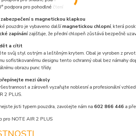
° podpora pro pohodlné čtení
 zabezpečení s magnetickou klapkou
ké pouzdro je vybaveno další
magnetickou chlopní
, která pos
cké zapínání
zajišťuje, že přední chlopeň zůstává bezpečně uzavř
dět a cítit
e svůj styl ostrým a leštěným krytem. Obal je vyroben z prvotř
mu sofistikovanému designu tento ochranný obal bez námahy do
álnímu obrazu punc třídy.
přepínejte mezi úkoly
i všestrannost a zároveň vyzařujte noblesní a profesionální v
R 2 PLUS.
nejste jisti typem pouzdra, zavolejte nám na
602 866 446
a pře
STNOSTI