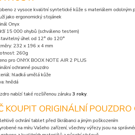
obeno z vysoce kvalitní syntetické kůže s materiálem odolným p
uží jako ergonomický stojánek
ginál Onyx
rží 15 000 ohybů (schváleno testem)
tavitelný úhel od 12° do 120°
měry: 232 x 196 x 4 mm
tnost: 260g
čeno pro ONYX BOOX NOTE AIR 2 PLUS
ginální ochranné pouzdro
eriál: hladká umělá kůže
va: hnědá
dro nabízí také rozšířenou záruku
3 roky
.
Č KOUPIT ORIGINÁLNÍ POUZDRO
lehlivě ochrání tablet před škrábanci a jiným poškozením
vyrobené na míru Vašeho zařízení, všechny výřezy jsou na správn