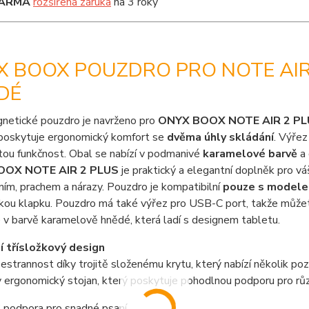
ARMA
rozšířená záruka
na 3 roky
 BOOX POUZDRO PRO NOTE AIR 
DÉ
netické pouzdro je navrženo pro
ONYX BOOX NOTE AIR 2 PL
oskytuje ergonomický komfort se
dvěma úhly skládání
. Výřez
tou funkčnost. Obal se nabízí v podmanivé
karamelové barvě
a 
OOX NOTE AIR 2 PLUS
je praktický a elegantní doplněk pro vá
ím, prachem a nárazy. Pouzdro je kompatibilní
pouze s model
ou klapku. Pouzdro má také výřez pro USB-C port, takže můžete
v barvě karamelově hnědé, která ladí s designem tabletu.
ní třísložkový design
šestrannost díky trojitě složenému krytu, který nabízí několik po
 ergonomický stojan, který poskytuje pohodlnou podporu pro růz
 podpora pro snadné psaní