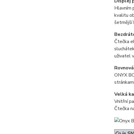
Displej 
Hlavním p
kvalitu o
šetrnější
Bezdráto
Čtečka e
sluchátek
uživatel 
Rovnová
ONYX BOO
stránkami
Velká ka
Vnitřní p
Čtečka na
Co je SN