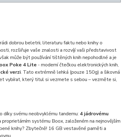
ádi dobrou beletrii, literaturu faktu nebo knihy o
ti, rozšiřuje vaše znalosti a rozvíjí vaši představivost
y však může být používání tištěných knih nepohodlné a je
oox Poke 4 Lite
- moderní čtečkou elektronických knih,
cké verzi
. Tato extrémně lehká (pouze 150g) a šikovná
et vybírat, který titul si vezmete s sebou – vezměte si,
 to díky svému neobvyklému tandemu:
4 jádrovému
na proprietárním systému Boox, založeném na nejnovějším
líbené knihy? Zbytečně! 16 GB vestavěné paměti a
hovnu.