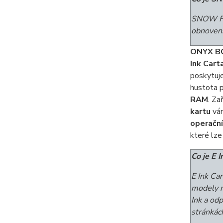
SNOW Fie
obnovení
ONYX BO
Ink Cart
poskytuje
hustota 
RAM
. Za
kartu
vá
operačn
které lze
Co je E I
E Ink Ca
modely má
Ink a od
stránkác