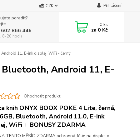
Přihlášení
CZK
ujete poradit?
jte.
0
ks
za
0 Kč
 602 866 446
, 8-20 hod.)
ndroid 11, E-ink displej, WiFi - černý
Bluetooth, Android 11, E-
Ohodnotit produkt
ka knih ONYX BOOX POKE 4 Lite, černá,
16GB, Bluetooth, Android 11.0, E-ink
lej, WiFi + BONUSY ZDARMA
A TENTO MĚSÍC: ZDARMA ochranná fólie na displej v