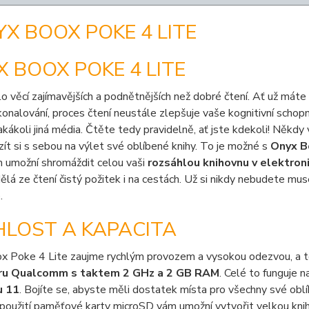
 BOOX POKE 4 LITE
lo věcí zajímavějších a podnětnějších než dobré čtení. Ať už máte r
nalování, proces čtení neustále zlepšuje vaše kognitivní schopnos
jakákoli jiná média. Čtěte tedy pravidelně, ať jste kdekoli! Někd
zít si s sebou na výlet své oblíbené knihy. To je možné s
Onyx B
m umožní shromáždit celou vaši
rozsáhlou knihovnu v elektroni
ělá ze čtení čistý požitek i na cestách. Už si nikdy nebudete mus
.
HLOST A KAPACITA
x Poke 4 Lite zaujme rychlým provozem a vysokou odezvou, a
ru Qualcomm s taktem 2 GHz a 2 GB RAM
. Celé to funguje 
u 11
. Bojíte se, abyste měli dostatek místa pro všechny své ob
použití paměťové karty microSD vám umožní vytvořit velkou kni