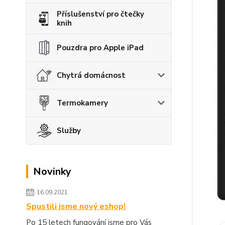
Příslušenství pro čtečky
knih
Pouzdra pro Apple iPad
Chytrá domácnost
Termokamery
Služby
Novinky
16.09.2021
Spustili jsme nový eshop!
Po 15 letech fungování jsme pro Vás