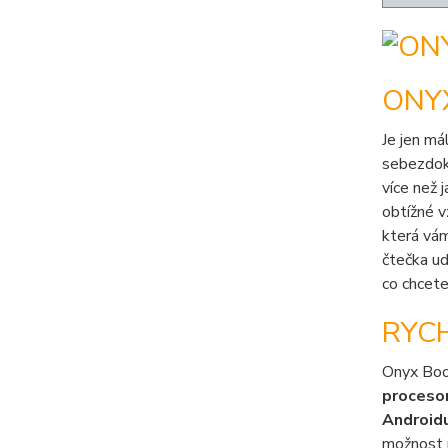
ONYX
Je jen má
sebezdoko
více než 
obtížné v
která vá
čtečka ud
co chcete
RYC
Onyx Boo
proceso
Android
možnost 