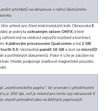
 počet artefaktů na obrazovce v rámci částečného
azovky.
ěle určené pro čtení elektronických knih. Obrazovka
E
ání, je pokryta
ochranným sklem ONYX
, které
ařízení má na velikost nejvyšší rozlišení a kontrast,
ným
4 jádrovým procesorem Qualcomm
a má
2 GB
tooth 5.0
. Vestavěná
paměť 16 GB
a slot na
microSD
knih a potřebných dokumentů. Poke 4 Lite je založen na
h stran. Model podporuje značkové magnetické pouzdro,
ání.
ií „elektronického papíru“. Ve srovnání s předchozími
ru je 300 dpi, což je rekord pro tento typ obrazovek E
 je stejně pohodlné jako na běžných papírových