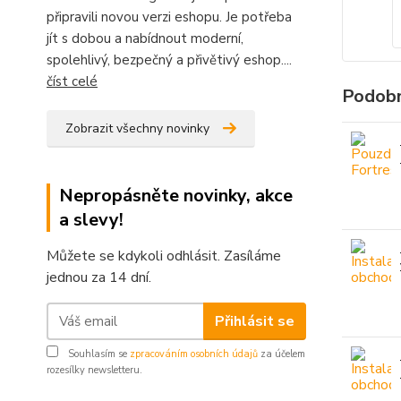
připravili novou verzi eshopu. Je potřeba
jít s dobou a nabídnout moderní,
spolehlivý, bezpečný a přivětivý eshop....
číst celé
Podobn
Zobrazit všechny novinky
Nepropásněte novinky, akce
a slevy!
Můžete se kdykoli odhlásit. Zasíláme
jednou za 14 dní.
Přihlásit se
Souhlasím se
zpracováním osobních údajů
za účelem
rozesílky newsletteru.