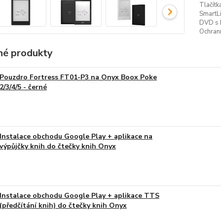
Tlačítk
SmartLi
DVD s 
Ochrann
é produkty
Pouzdro Fortress FT01-P3 na Onyx Boox Poke
2/3/4/5 - černé
Instalace obchodu Google Play + aplikace na
výpůjčky knih do čtečky knih Onyx
Instalace obchodu Google Play + aplikace TTS
(předčítání knih) do čtečky knih Onyx