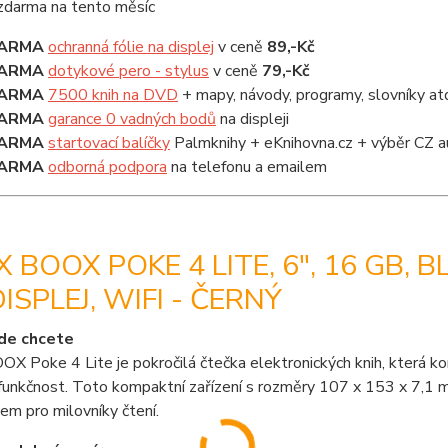
ARMA
ochranná fólie na displej
v ceně
89,-Kč
ARMA
dotykové pero - stylus
v ceně
79,-Kč
ARMA
7500 knih na DVD
+ mapy, návody, programy, slovníky at
ARMA
garance 0 vadných bodů
na displeji
ARMA
startovací balíčky
Palmknihy + eKnihovna.cz + výběr CZ a
ARMA
odborná podpora
na telefonu a emailem
 BOOX POKE 4 LITE, 6", 16 GB, 
DISPLEJ, WIFI - ČERNÝ
de chcete
 Poke 4 Lite je pokročilá čtečka elektronických knih, která kom
í funkčnost. Toto kompaktní zařízení s rozměry 107 x 153 x 7,
em pro milovníky čtení.