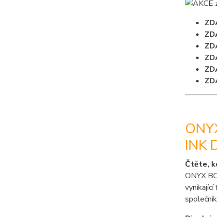
ZD
ZD
ZD
ZD
ZD
ZD
ONYX
INK 
Čtěte, k
ONYX BOOX
vynikajíc
společník