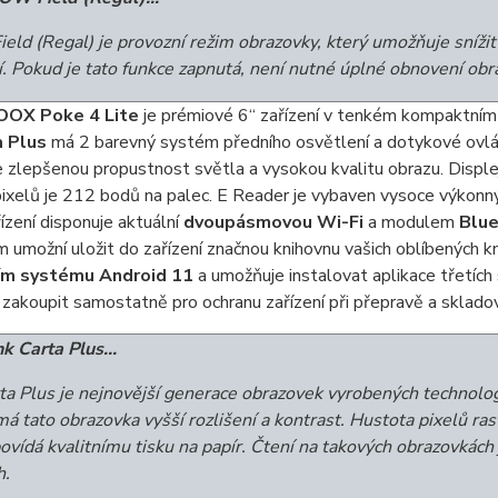
ld (Regal) je provozní režim obrazovky, který umožňuje snížit
. Pokud je tato funkce zapnutá, není nutné úplné obnovení obr
OX Poke 4 Lite
je prémiové 6“ zařízení v tenkém kompaktním t
a Plus
má 2 barevný systém předního osvětlení a dotykové ovlád
 zlepšenou propustnost světla a vysokou kvalitu obrazu. Displej z
pixelů je 212 bodů na palec. E Reader je vybaven vysoce výkon
řízení disponuje aktuální
dvoupásmovou Wi-Fi
a modulem
Blue
m umožní uložit do zařízení značnou knihovnu vašich oblíbených 
ím systému Android 11
a umožňuje instalovat aplikace třetíc
 zakoupit samostatně pro ochranu zařízení při přepravě a skladov
nk Carta Plus...
rta Plus je nejnovější generace obrazovek vyrobených technolog
 tato obrazovka vyšší rozlišení a kontrast. Hustota pixelů rast
povídá kvalitnímu tisku na papír. Čtení na takových obrazovkách
h.