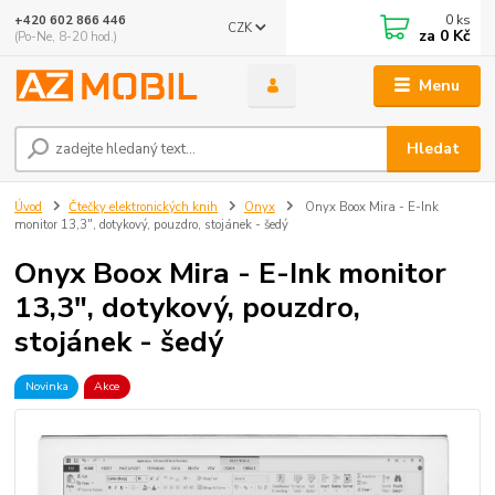
0
ks
+420 602 866 446
CZK
za
0 Kč
(Po-Ne, 8-20 hod.)
Menu
Hledat
Úvod
Čtečky elektronických knih
Onyx
Onyx Boox Mira - E-Ink
monitor 13,3", dotykový, pouzdro, stojánek - šedý
Onyx Boox Mira - E-Ink monitor
13,3", dotykový, pouzdro,
stojánek - šedý
Novinka
Akce