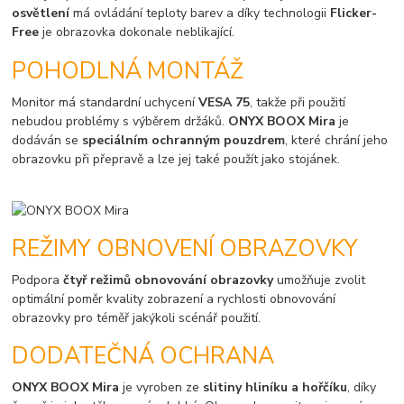
osvětlení
má ovládání teploty barev a díky technologii
Flicker-
Free
je obrazovka dokonale neblikající.
POHODLNÁ MONTÁŽ
Monitor má standardní uchycení
VESA 75
, takže při použití
nebudou problémy s výběrem držáků.
ONYX BOOX Mira
je
dodáván se
speciálním ochranným pouzdrem
, které chrání jeho
obrazovku při přepravě a lze jej také použít jako stojánek.
REŽIMY OBNOVENÍ OBRAZOVKY
Podpora
čtyř režimů obnovování obrazovky
umožňuje zvolit
optimální poměr kvality zobrazení a rychlosti obnovování
obrazovky pro téměř jakýkoli scénář použití.
DODATEČNÁ OCHRANA
ONYX BOOX Mira
je vyroben ze
slitiny hliníku a hořčíku
, díky