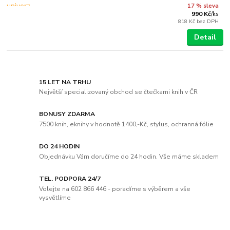
17 % sleva
990 Kč
/
ks
818 Kč
bez DPH
Detail
15 LET NA TRHU
Největší specializovaný obchod se čtečkami knih v ČR
BONUSY ZDARMA
7500 knih, eknihy v hodnotě 1400,-Kč, stylus, ochranná fólie
DO 24 HODIN
Objednávku Vám doručíme do 24 hodin. Vše máme skladem
TEL. PODPORA 24/7
Volejte na 602 866 446 - poradíme s výběrem a vše
vysvětlíme