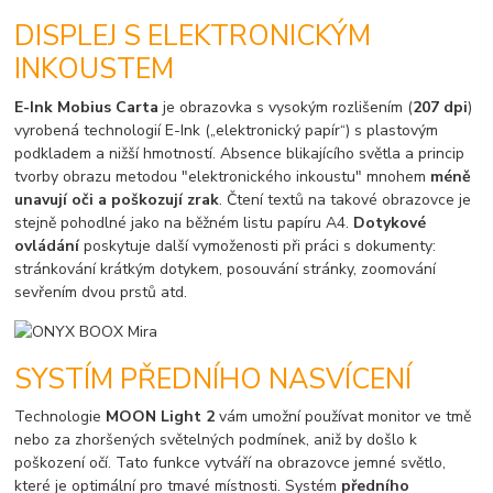
DISPLEJ S ELEKTRONICKÝM
INKOUSTEM
E-Ink Mobius Carta
je obrazovka s vysokým rozlišením (
207 dpi
)
vyrobená technologií E-Ink („elektronický papír“) s plastovým
podkladem a nižší hmotností. Absence blikajícího světla a princip
tvorby obrazu metodou "elektronického inkoustu" mnohem
méně
unavují oči a poškozují zrak
. Čtení textů na takové obrazovce je
stejně pohodlné jako na běžném listu papíru A4.
Dotykové
ovládání
poskytuje další vymoženosti při práci s dokumenty:
stránkování krátkým dotykem, posouvání stránky, zoomování
sevřením dvou prstů atd.
SYSTÍM PŘEDNÍHO NASVÍCENÍ
Technologie
MOON Light 2
vám umožní používat monitor ve tmě
nebo za zhoršených světelných podmínek, aniž by došlo k
poškození očí. Tato funkce vytváří na obrazovce jemné světlo,
které je optimální pro tmavé místnosti. Systém
předního