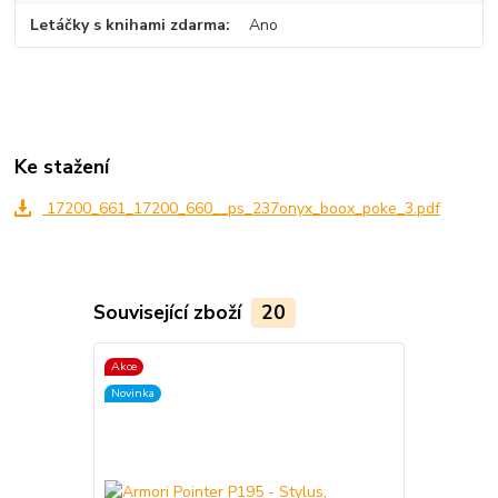
Letáčky s knihami zdarma
Ano
Ke stažení
17200_661_17200_660__ps_237onyx_boox_poke_3.pdf
Související zboží
20
Akce
TOP produkt
Novinka
Akce
Novinka