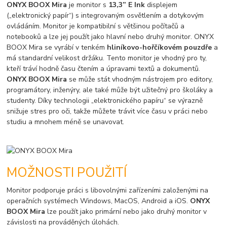
ONYX BOOX Mira
je monitor s
13,3” E Ink
displejem
(„elektronický papír“) s integrovaným osvětlením a dotykovým
ovládáním. Monitor je kompatibilní s většinou počítačů a
notebooků a lze jej použít jako hlavní nebo druhý monitor. ONYX
BOOX Mira se vyrábí v tenkém
hliníkovo-hořčíkovém pouzdře
a
má standardní velikost držáku. Tento monitor je vhodný pro ty,
kteří tráví hodně času čtením a úpravami textů a dokumentů.
ONYX BOOX Mira
se může stát vhodným nástrojem pro editory,
programátory, inženýry, ale také může být užitečný pro školáky a
studenty. Díky technologii „elektronického papíru“ se výrazně
snižuje stres pro oči, takže můžete trávit více času v práci nebo
studiu a mnohem méně se unavovat.
MOŽNOSTI POUŽITÍ
Monitor podporuje práci s libovolnými zařízeními založenými na
operačních systémech Windows, MacOS, Android a iOS.
ONYX
BOOX Mira
lze použít jako primární nebo jako druhý monitor v
závislosti na prováděných úlohách.