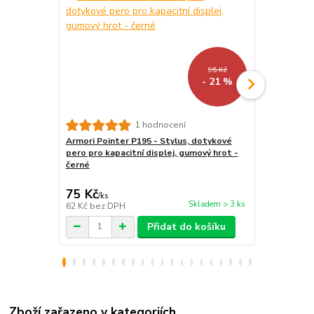
95 Kč
- 21 %
1 hodnocení
Armori Pointer P195 - Stylus, dotykové
Stojánek na
pero pro kapacitní displej, gumový hrot -
BL01 - polo
černé
tablet / tel
75 Kč
259 Kč
/
ks
/
ks
Skladem > 3 ks
62 Kč
bez DPH
214 Kč
bez 
Přidat do košíku
Zboží zařazeno v kategoriích