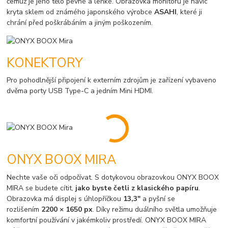
čemuž je jeho tělo pevné a lehké. Obrazovka monitoru je navíc
kryta sklem od známého japonského výrobce
ASAHI
, které ji
chrání před poškrábáním a jiným poškozením.
KONEKTORY
Pro pohodlnější připojení k externím zdrojům je zařízení vybaveno
dvěma porty USB Type-C a jedním Mini HDMI.
ONYX BOOX MIRA
Nechte vaše oči odpočívat. S dotykovou obrazovkou ONYX BOOX
MIRA se budete cítit,
jako byste četli z klasického papíru
.
Obrazovka má displej s úhlopříčkou
13,3"
a pyšní se
rozlišením
2200 × 1650 px
. Díky režimu duálního světla umožňuje
komfortní používání v jakémkoliv prostředí. ONYX BOOX MIRA