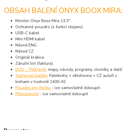
OBSAH BALENÍ ONYX BOOX MIRA:
Monitor Onyx Boox Mira 13,3"
Ochranné pouzdro (s funkcí stojanu)
USB-C kabel
Mini HDMI kabel
Návod ENG
Návod CZ
Originál krabice
Záruční list (faktura)
DVD - 7500 knih
, mapy, návody, programy, slovníky a další
Startovací balíčky
Palmknihy + eKnihovna + CZ autoři s
knihami v hodnotě 1400,-Kč
Pouzdro pro čtečku
- lze samostatně dokoupit
Příslušenství
- lze samostatně dokoupit