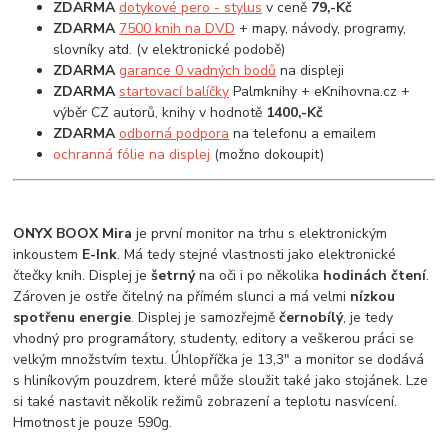
ZDARMA
dotykové pero - stylus
v ceně
79,-Kč
ZDARMA
7500 knih na DVD
+ mapy, návody, programy,
slovníky atd. (v elektronické podobě)
ZDARMA
garance 0 vadných bodů
na displeji
ZDARMA
startovací balíčky
Palmknihy + eKnihovna.cz +
výběr CZ autorů, knihy v hodnotě
1400,-Kč
ZDARMA
odborná podpora
na telefonu a emailem
ochranná fólie na displej
(možno dokoupit)
ONYX BOOX Mira
je první monitor na trhu s elektronickým
inkoustem
E-Ink
. Má tedy stejné vlastnosti jako elektronické
čtečky knih. Displej je
šetrný
na oči i po několika
hodinách čtení
.
Zároven je ostře čitelný na přímém slunci a má velmi
nízkou
spotřenu energie
. Displej je samozřejmě
černobílý
, je tedy
vhodný pro programátory, studenty, editory a veškerou práci se
velkým množstvím textu. Úhlopříčka je 13,3" a monitor se dodává
s hliníkovým pouzdrem, které může sloužit také jako stojánek. Lze
si také nastavit několik režimů zobrazení a teplotu nasvícení.
Hmotnost je pouze 590g.