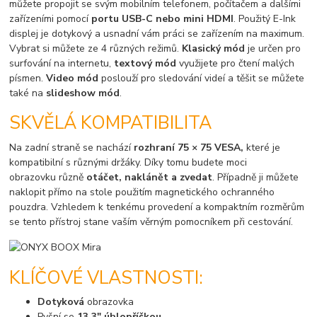
můžete propojit se svým mobilním telefonem, počítačem a dalšími
zařízeními pomocí
portu USB-C nebo mini HDMI
. Použitý E-Ink
displej je dotykový a usnadní vám práci se zařízením na maximum.
Vybrat si můžete ze 4 různých režimů.
Klasický mód
je určen pro
surfování na internetu,
textový mód
využijete pro čtení malých
písmen.
Video mód
poslouží pro sledování videí a těšit se můžete
také na
slideshow mód
.
SKVĚLÁ KOMPATIBILITA
Na zadní straně se nachází
rozhraní 75 × 75 VESA,
které je
kompatibilní s různými držáky. Díky tomu budete moci
obrazovku různě
otáčet, naklánět a zvedat
. Případně ji můžete
naklopit přímo na stole použitím magnetického ochranného
pouzdra. Vzhledem k tenkému provedení a kompaktním rozměrům
se tento přístroj stane vaším věrným pomocníkem při cestování.
KLÍČOVÉ VLASTNOSTI:
Dotyková
obrazovka
Pyšní se
13,3" úhlopříčkou