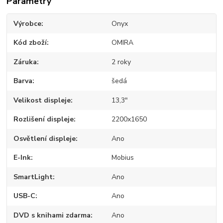
Parametry
Výrobce
Onyx
Kód zboží
OMIRA
Záruka
2 roky
Barva
šedá
Velikost displeje
13,3"
Rozlišení displeje
2200x1650
Osvětlení displeje
Ano
E-Ink
Mobius
SmartLight
Ano
USB-C
Ano
DVD s knihami zdarma
Ano