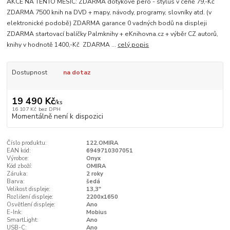
AKCE NA TENTO MĚSÍC: ZDARMA dotykové pero - stylus v ceně 79,-Kč
ZDARMA 7500 knih na DVD + mapy, návody, programy, slovníky atd. (v
elektronické podobě) ZDARMA garance 0 vadných bodů na displeji
ZDARMA startovací balíčky Palmknihy + eKnihovna.cz + výběr CZ autorů,
knihy v hodnotě 1400,-Kč ZDARMA ...
celý popis
Dostupnost
na dotaz
19 490 Kč
/
ks
16 107 Kč
bez DPH
Momentálně není k dispozici
Číslo produktu:
122.OMIRA
EAN kód:
6949710307051
Výrobce:
Onyx
Kód zboží:
OMIRA
Záruka:
2 roky
Barva:
šedá
Velikost displeje:
13,3"
Rozlišení displeje:
2200x1650
Osvětlení displeje:
Ano
E-Ink:
Mobius
SmartLight:
Ano
USB-C:
Ano