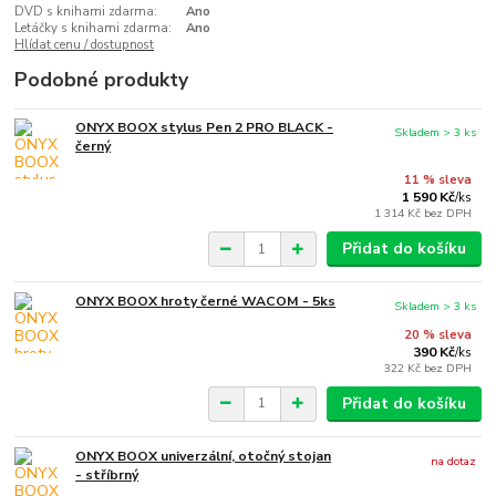
DVD s knihami zdarma:
Ano
Letáčky s knihami zdarma:
Ano
Hlídat cenu / dostupnost
Podobné produkty
ONYX BOOX stylus Pen 2 PRO BLACK -
Skladem > 3 ks
černý
11 % sleva
1 590 Kč
/
ks
1 314 Kč
bez DPH
Přidat do košíku
ONYX BOOX hroty černé WACOM - 5ks
Skladem > 3 ks
20 % sleva
390 Kč
/
ks
322 Kč
bez DPH
Přidat do košíku
ONYX BOOX univerzální, otočný stojan
na dotaz
- stříbrný