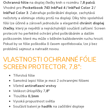
Ochranná fólie
na displej čtečky knih o rozměru 7
,8 palců
.
Vhodné pro
Pocketbook 743 InkPad 4 / InkPad Color 2 /
InkPad Color 3
. Zabraňuje poškrábání displeje, zachytává
nečistoty a eliminuje otisky prstů na displeji. Díky této spolehlivé
fólii lze účinně a zároveň jednoduše a elegantně
chránit displej
čtečky
, který je největší a nejnáchylnější součástí zařízení. Screen
protecotr ho perfektně ochrání před poškrábáním a dalším
poškozením, které mu může v běžném každodenním ruchu hrozit.
Pokud by se fólie poškodila či časem opotřebovala, lze ji bez
problémů sejmout a nahradit novou.
VLASTNOSTI OCHRANNÉ FÓLIE
SCREEN PROTECTOR, 7,8":
Třívrstvá fólie
Samotná lepicí fólie je mezi 2 ochrannými fóliemi
Včetně
antireflexní vrstvy
Velikost úhlopříčky 7
,8"
Tloušťka
0,1mm
Vysoká propustnost světla
Součástí balení je
hadřík
na začištění displeje