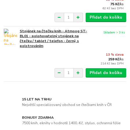
75 Kč
/
ks
62 Kč
bez DPH
Přidat do košíku
Stojánek na čtečku knih - Atmoog ST-
Skladem > 3 ks
BL01 - polohovatelný stojánek na
čtečku / tablet / telefon - černý, s
polstrováním
13 % sleva
259 Kč
/
ks
214 Kč
bez DPH
Přidat do košíku
15 LET NA TRHU
Největší specializovaný obchod se čtečkami knih v ČR
BONUSY ZDARMA
7500 knih, eknihy v hodnotě 1400,-Kč, stylus, ochranná fólie