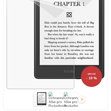
109 Kč
- 18 %