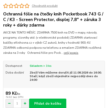
Ohodnotit produkt
Ochranná fólie na čtečky knih Pocketbook 743 G /
C / K3 - Screen Protector, displej 7,8" + záruka 3
roky + dárky zdarma
AKCE NA TENTO MĚSÍC: ZDARMA 7500 knih na DVD + mapy, návody,
programy, slovníky atd. (v elektronické podobě) ZDARMA startovací
balíčky eKnihovna.cz + výběr CZ autorů, knihy v hodnotě 900,-Kč
ZDARMA odborná podpora na telefonu a emailem ZDARMA rozšířená
záruka na 3 roky Ochranná fólie pro Pock...
celý popis
Dostupnost
Skladem > 3 ks
Doba dodání
Zboží Vám můžeme doručit již 11.08.2026 do 16:00.
Stačí, když zboží objednáte nejpozději dnes do
24:00
89 Kč
/
ks
74 Kč
bez DPH
Přidat do košíku