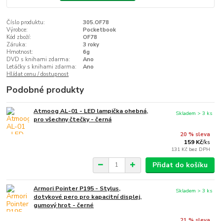
Číslo produktu:
305.OF78
Výrobce:
Pocketbook
Kód zboží:
OF78
Záruka:
3 roky
Hmotnost:
6g
DVD s knihami zdarma:
Ano
Letáčky s knihami zdarma:
Ano
Hlídat cenu / dostupnost
Podobné produkty
Atmoog AL-01 - LED lampička ohebná,
Skladem > 3 ks
pro všechny čtečky - černá
20 % sleva
159 Kč
/
ks
131 Kč
bez DPH
Přidat do košíku
Armori Pointer P195 - Stylus,
Skladem > 3 ks
dotykové pero pro kapacitní displej,
gumový hrot - černé
21 % sleva