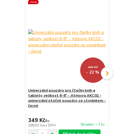
Akce
TOP produkt
Akce
449 Kč
- 22 %
Univerzální pouzdro pro čtečky knih a
tablety, velikost 6-8" - Atmoog AKC02 -
LED lampička
univerzální otočné pouzdro se stojánkem -
kloubová, pr
černé
349 Kč
159 Kč
/
ks
/
ks
Skladem > 3 ks
288 Kč
bez DPH
131 Kč
bez 