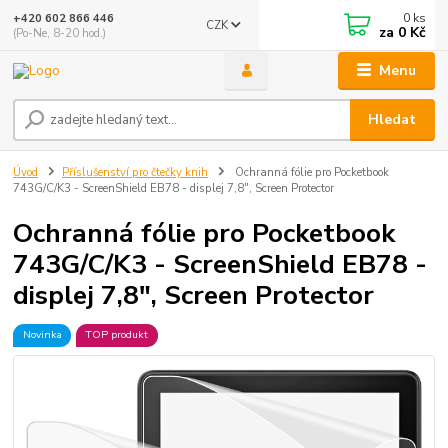
0
ks
+420 602 866 446
CZK
za
0 Kč
(Po-Ne, 8-20 hod.)
Menu
Hledat
Úvod
Příslušenství pro čtečky knih
Ochranná fólie pro Pocketbook
743G/C/K3 - ScreenShield EB78 - displej 7,8", Screen Protector
Ochranná fólie pro Pocketbook
743G/C/K3 - ScreenShield EB78 -
displej 7,8", Screen Protector
Novinka
TOP produkt