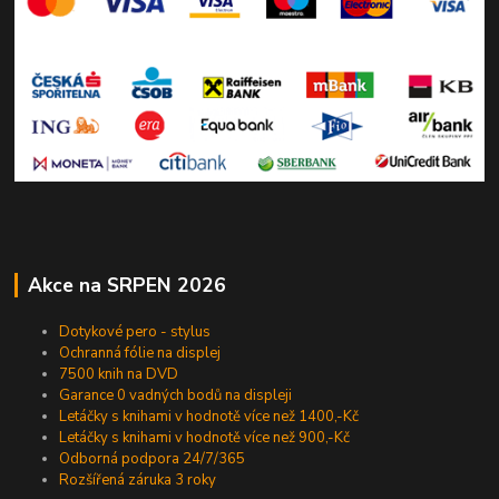
Akce na SRPEN 2026
Dotykové pero - stylus
Ochranná fólie na displej
7500 knih na DVD
Garance 0 vadných bodů na displeji
Letáčky s knihami v hodnotě více než 1400,-Kč
Letáčky s knihami v hodnotě více než 900,-Kč
Odborná podpora 24/7/365
Rozšířená záruka 3 roky