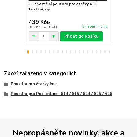
- Univerzální pouzdro pro čtečky 6" -
BL01 - polo
textilní, zip
tablet / tel
439 Kč
259 Kč
/
ks
/
ks
Skladem > 3 ks
363 Kč
bez DPH
214 Kč
bez 
Přidat do košíku
Zboží zařazeno v kategoriích
Pouzdra pro čtečky knih
Pouzdra pro Pocketbook 614 / 615 / 624 / 625 / 626
Nepropásněte novinky, akce a