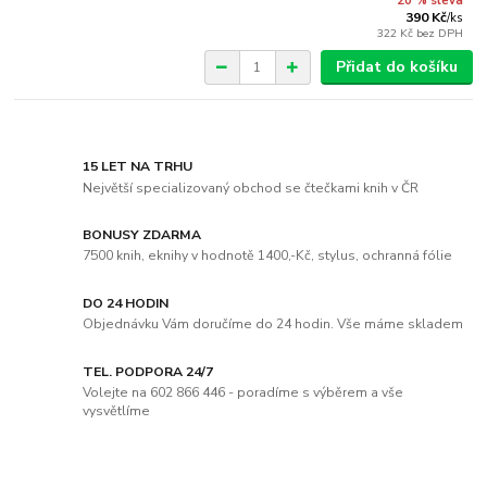
20 % sleva
390 Kč
/
ks
322 Kč
bez DPH
Přidat do košíku
15 LET NA TRHU
Největší specializovaný obchod se čtečkami knih v ČR
BONUSY ZDARMA
7500 knih, eknihy v hodnotě 1400,-Kč, stylus, ochranná fólie
DO 24 HODIN
Objednávku Vám doručíme do 24 hodin. Vše máme skladem
TEL. PODPORA 24/7
Volejte na 602 866 446 - poradíme s výběrem a vše
vysvětlíme