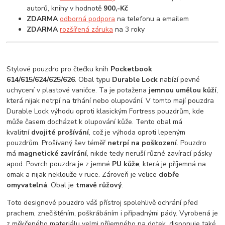
autorů, knihy v hodnotě
900,-Kč
ZDARMA
odborná podpora
na telefonu a emailem
ZDARMA
rozšířená záruka
na 3 roky
Stylové pouzdro pro čtečku knih
Pocketbook
614/615/624/625/626
. Obal typu
Durable Lock
nabízí pevné
uchycení v plastové vaničce. Ta je potažena
jemnou umělou kůží
,
která nijak netrpí na trhání nebo olupování. V tomto mají pouzdra
Durable Lock výhodu oproti klasickým Fortress pouzdrům, kde
může časem docházet k olupování kůže. Tento obal má
kvalitní
dvojité prošívání
, což je výhoda oproti lepeným
pouzdrům. Prošívaný šev téměř
netrpí na poškození
. Pouzdro
má
magnetické zavírání
, nikde tedy neruší různé zavírací pásky
apod. Povrch pouzdra je z jemné
PU kůže
, která je příjemná na
omak a nijak neklouže v ruce. Zároveň je velice
dobře
omyvatelná
. Obal je
tmavě růžový
.
Toto designové pouzdro váš přístroj spolehlivě ochrání před
prachem, znečištěním, poškrábáním i případnými pády. Vyrobená je
z měkčeného materiálu velmi příjemného na dotek, disponuje také