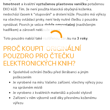
hmotnost
a kvalitní
vyztuženou plastovou vaničku
potaženou
EKO kůží. Tím, že není použita klasická obyčejná koženka,
nedochází časem k "olupování" a drolení kůže. Pouzdro má výřezy
na všechny ovládací prvky, není tedy nutné čtečku z pouzdra
vyndávat. Povrch je velice
dobře omyvatelný
(navlhčeným
hadříkem) a zároveň neklouže v ruce.
Toto pouzdro nabízí také rozšířenou záruku na
3 roky
.
PROČ KOUPIT ORIGINÁLNÍ
POUZDRO PRO ČTEČKU
ELEKTRONICKÝCH KNIH?
Spolehlivě ochrání čtečku před škrábanci a jiným
poškozením
Je vyrobené na míru Vašeho zařízení, všechny výřezy jsou
na správném místě
Je vyrobeno z kvalitních materiálů a působí stylově
Zařízení v něm výborně sedí díky přesnému koženému
výřezu