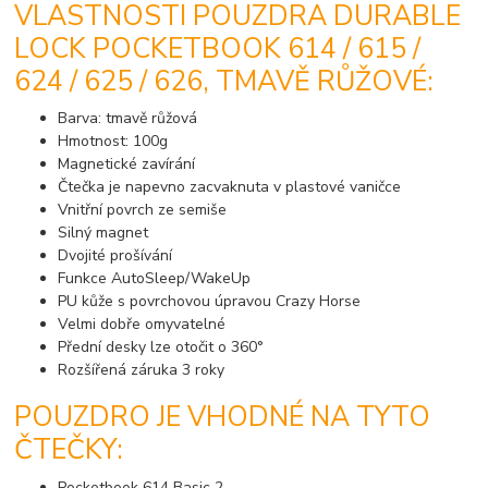
VLASTNOSTI POUZDRA DURABLE
LOCK POCKETBOOK 614 / 615 /
624 / 625 / 626, TMAVĚ RŮŽOVÉ:
Barva: tmavě růžová
Hmotnost: 100g
Magnetické zavírání
Čtečka je napevno zacvaknuta v plastové vaničce
Vnitřní povrch ze semiše
Silný magnet
Dvojité prošívání
Funkce AutoSleep/WakeUp
PU kůže s povrchovou úpravou Crazy Horse
Velmi dobře omyvatelné
Přední desky lze otočit o 360°
Rozšířená záruka 3 roky
POUZDRO JE VHODNÉ NA TYTO
ČTEČKY:
Pocketbook 614 Basic 2