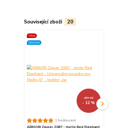
Související zboží
20
Akce
TOP produkt
Novinka
Akce
Novinka
499 Kč
- 12 %
1 hodnocení
ARMORI Zipper Z067 - motiv Red Elephant
Stojánek na