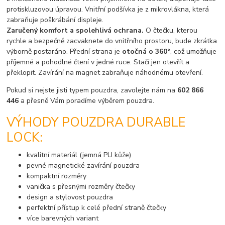
protiskluzovou úpravou. Vnitřní podšívka je z mikrovlákna, která
zabraňuje poškrábání displeje.
Zaručený komfort a spolehlivá ochrana.
O čtečku, kterou
rychle a bezpečně zacvaknete do vnitřního prostoru, bude zkrátka
výborně postaráno. Přední strana je
otočná o 360°
, což umožňuje
příjemné a pohodlné čtení v jedné ruce. Stačí jen otevřít a
překlopit. Zavírání na magnet zabraňuje náhodnému otevření.
Pokud si nejste jisti typem pouzdra, zavolejte nám na
602 866
446
a přesně Vám poradíme výběrem pouzdra.
VÝHODY POUZDRA DURABLE
LOCK:
kvalitní materiál (jemná PU kůže)
pevné magnetické zavírání pouzdra
kompaktní rozměry
vanička s přesnými rozměry čtečky
design a stylovost pouzdra
perfektní přístup k celé přední straně čtečky
více barevných variant