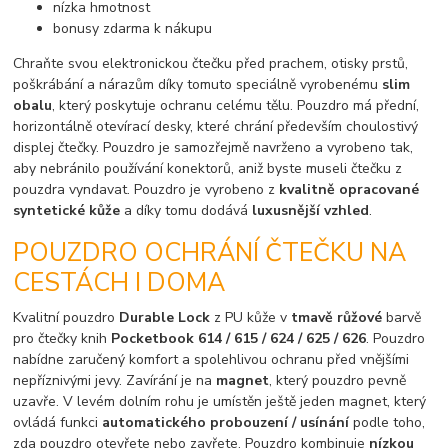
nízka hmotnost
bonusy zdarma k nákupu
Chraňte svou elektronickou čtečku před prachem, otisky prstů,
poškrábání a nárazům díky tomuto speciálně vyrobenému
slim
obalu
, který poskytuje ochranu celému tělu. Pouzdro má přední,
horizontálně otevírací desky, které chrání především choulostivý
displej čtečky. Pouzdro je samozřejmě navrženo a vyrobeno tak,
aby nebránilo používání konektorů, aniž byste museli čtečku z
pouzdra vyndavat. Pouzdro je vyrobeno z
kvalitně opracované
syntetické kůže
a díky tomu dodává
luxusnější vzhled
.
POUZDRO OCHRÁNÍ ČTEČKU NA
CESTÁCH I DOMA
Kvalitní pouzdro
Durable Lock
z PU kůže v
tmavě růžové
barvě
pro čtečky knih
Pocketbook 614 / 615 / 624 / 625 / 626
. Pouzdro
nabídne zaručený komfort a spolehlivou ochranu před vnějšími
nepříznivými jevy. Zavírání je na
magnet
, který pouzdro pevně
uzavře. V levém dolním rohu je umístěn ještě jeden magnet, který
ovládá funkci
automatického probouzení / usínání
podle toho,
zda pouzdro otevřete nebo zavřete. Pouzdro kombinuje
nízkou