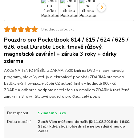
Ohodnotit produkt
Pouzdro pro Pocketbook 614 / 615 / 624 / 625 /
626, obal Durable Lock, tmavě růžový,
magnetické zavírání + záruka 3 roky + dárky
zdarma
AKCE NA TENTO MĚSÍC: ZDARMA 7500 knih na DVD + mapy, návody,
programy, slovníky atd. (v elektronické podobě) ZDARMA startovací
balíčky eKnihovna.cz + výběr CZ autorů, knihy v hodnotě 900,-Kč
ZDARMA odborná podpora na telefonu a emailem ZDARMA rozšířená
záruka na 3 roky Stylové pouzdro pro čte...
celý popis
Dostupnost
Skladem > 3 ks
Doba dodání
Zboží Vám můžeme doručit již 11.08.2026 do 16:00.
Stačí, když zboží objednáte nejpozději dnes do
24:00