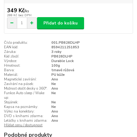
349 Kč
/
ks
288 Kč
bez DPH
Přidat do košíku
Číslo produktu:
001.PB626DLHP
EAN kód:
8594211251853
Záruka:
3 roky
Kód zboží:
PB626DLHP
Výrobce:
Durable Lock
Hmotnost:
100g
Barva:
tmavě růžová
Materiál:
PU kůže
Magnetické zavírání:
Ano
Zavírání na pásek:
Ne
Možnost otočit desky o 360°:
Ano
Funkce Auto sleep / Wake
Ne
up:
Stojánek:
Ne
Kapsa na poznámky:
Ne
Výřez na konektory:
Ano
DVD s knihami zdarma:
Ano
Letáčky s knihami zdarma:
Ano
Hlídat cenu / dostupnost
Podobné produkty