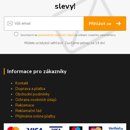
slevy!
Přihlásit se
Souhlasím se
zpracováním osobních údajů
za účelem rozesílky newsletteru.
Můžete se kdykoli odhlásit. Zasíláme jednou za 14 dní.
Informace pro zákazníky
Kontakt
Doprava a platba
Obchodní podmínky
Ochrana osobních údajů
Reklamace
Reklamační řád
Přijímáme online platby