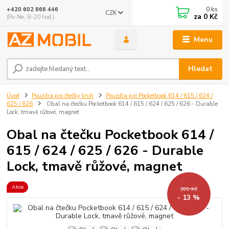
0
ks
+420 602 866 446
CZK
za
0 Kč
(Po-Ne, 8-20 hod.)
Menu
Hledat
Úvod
Pouzdra pro čtečky knih
Pouzdra pro Pocketbook 614 / 615 / 624 /
625 / 626
Obal na čtečku Pocketbook 614 / 615 / 624 / 625 / 626 - Durable
Lock, tmavě růžové, magnet
Obal na čtečku Pocketbook 614 /
615 / 624 / 625 / 626 - Durable
Lock, tmavě růžové, magnet
Akce
399 Kč
- 13 %