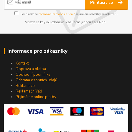
Přihlásit se
Souhlasím se
zpracováním osobních údajů
za účelem rozesílky newsletteru.
Můžete se kdykoli odhlásit. Zasíláme jednou za 14 dní.
Informace pro zákazníky
Kontakt
Doprava a platba
Obchodní podmínky
Ochrana osobních údajů
Reklamace
Reklamační řád
Přijímáme online platby