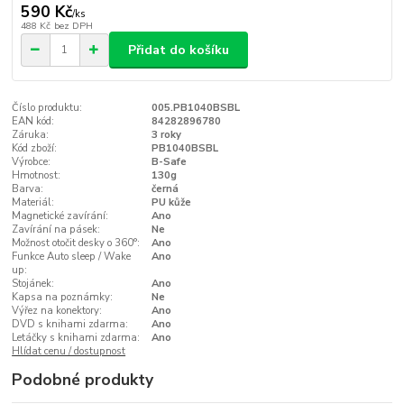
590 Kč
/
ks
488 Kč
bez DPH
Přidat do košíku
Číslo produktu:
005.PB1040BSBL
EAN kód:
84282896780
Záruka:
3 roky
Kód zboží:
PB1040BSBL
Výrobce:
B-Safe
Hmotnost:
130g
Barva:
černá
Materiál:
PU kůže
Magnetické zavírání:
Ano
Zavírání na pásek:
Ne
Možnost otočit desky o 360°:
Ano
Funkce Auto sleep / Wake
Ano
up:
Stojánek:
Ano
Kapsa na poznámky:
Ne
Výřez na konektory:
Ano
DVD s knihami zdarma:
Ano
Letáčky s knihami zdarma:
Ano
Hlídat cenu / dostupnost
Podobné produkty