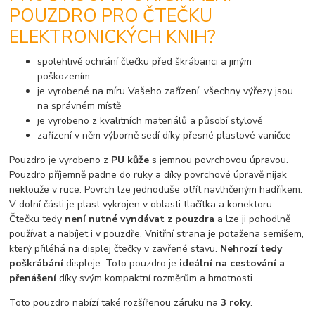
POUZDRO PRO ČTEČKU
ELEKTRONICKÝCH KNIH?
spolehlivě ochrání čtečku před škrábanci a jiným
poškozením
je vyrobené na míru Vašeho zařízení, všechny výřezy jsou
na správném místě
je vyrobeno z kvalitních materiálů a působí stylově
zařízení v něm výborně sedí díky přesné plastové vaničce
Pouzdro je vyrobeno z
PU kůže
s jemnou povrchovou úpravou.
Pouzdro příjemně padne do ruky a díky povrchové úpravě nijak
neklouže v ruce. Povrch lze jednoduše otřít navlhčeným hadříkem.
V dolní části je plast vykrojen v oblasti tlačítka a konektoru.
Čtečku tedy
není nutné vyndávat z pouzdra
a lze ji pohodlně
používat a nabíjet i v pouzdře. Vnitřní strana je potažena semišem,
který přiléhá na displej čtečky v zavřené stavu.
Nehrozí tedy
poškrábání
displeje. Toto pouzdro je
ideální na cestování a
přenášení
díky svým kompaktní rozměrům a hmotnosti.
Toto pouzdro nabízí také rozšířenou záruku na
3 roky
.