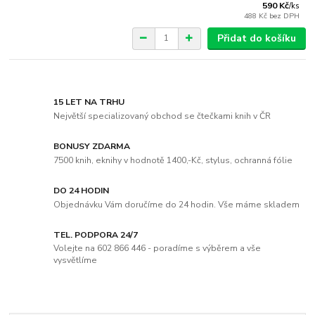
590 Kč
/
ks
488 Kč
bez DPH
Přidat do košíku
15 LET NA TRHU
Největší specializovaný obchod se čtečkami knih v ČR
BONUSY ZDARMA
7500 knih, eknihy v hodnotě 1400,-Kč, stylus, ochranná fólie
DO 24 HODIN
Objednávku Vám doručíme do 24 hodin. Vše máme skladem
TEL. PODPORA 24/7
Volejte na 602 866 446 - poradíme s výběrem a vše
vysvětlíme