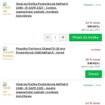
Obal na čtečku Pocketbook InkPad X
Skladem > 3 ks
1040 - B-SAFE 1327 - Comics,
magnetické zavírání, stojánek,
AutoSleep
14 % sleva
590 Kč
/
ks
488 Kč
bez DPH
Přidat do košíku
Pouzdro Fortress Stand FS-01 pro
na dotaz
Pocketbook 1040 InkPad X - černé
38 % sleva
549 Kč
/
ks
454 Kč
bez DPH
Detail
Obal na čtečku Pocketbook InkPad X
Skladem > 3 ks
1040 - B-SAFE 1325 - modré,
magnetické zavírání, stojánek,
AutoSleep
14 % sleva