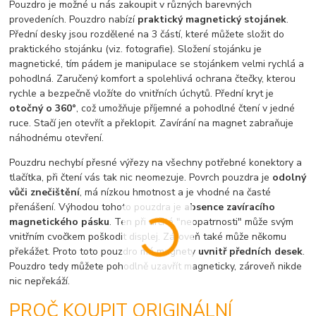
Pouzdro je možné u nás zakoupit v různých barevných
provedeních. Pouzdro nabízí
praktický magnetický stojánek
.
Přední desky jsou rozdělené na 3 částí, které můžete složit do
praktického stojánku (viz. fotografie). Složení stojánku je
magnetické, tím pádem je manipulace se stojánkem velmi rychlá a
pohodlná. Zaručený komfort a spolehlivá ochrana čtečky, kterou
rychle a bezpečně vložíte do vnitřních úchytů. Přední kryt je
otočný o 360°
, což umožňuje příjemné a pohodlné čtení v jedné
ruce. Stačí jen otevřít a překlopit. Zavírání na magnet zabraňuje
náhodnému otevření.
Pouzdru nechybí přesné výřezy na všechny potřebné konektory a
tlačítka, při čtení vás tak nic neomezuje. Povrch pouzdra je
odolný
vůči znečištění
, má nízkou hmotnost a je vhodné na časté
přenášení. Výhodou tohoto pouzdra je
absence zavíracího
magnetického pásku
. Ten při určité "neopatrnosti" může svým
vnitřním cvočkem poškodit displej. Zároveň také může někomu
překážet. Proto toto pouzdro má magnety
uvnitř předních desek
.
Pouzdro tedy můžete pohodlně uzavřít magneticky, zároveň nikde
nic nepřekáží.
PROČ KOUPIT ORIGINÁLNÍ