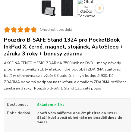
Ohodnotit produkt
Pouzdro B-SAFE Stand 1324 pro PocketBook
InkPad X, černé, magnet, stojánek, AutoSleep +
záruka 3 roky + bonusy zdarma
AKCE NA TENTO MĚSÍC: ZDARMA 7500 knih na DVD + mapy, návody,
programy, slovníky atd. (v elektronické podobě) ZDARMA startovací
balíčky eKnihovna.cz + výběr CZ autorů, knihy v hodnotě 900,-Kč
ZDARMA odborná podpora na telefonu a emailem ZDARMA rozšířená
záruka na 3 roky Pouzdro B-SAFE Stand 13...
celý popis
Dostupnost
Skladem > 3 ks
Doba dodání
Zboží Vám můžeme doručit již zítra do 16:00.
Stačí, když zboží objednáte nejpozději dnes do
14:00