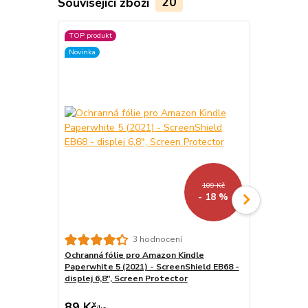
Související zboží
20
TOP produkt
Akce
Novinka
Novinka
109 Kč
- 18 %
3 hodnocení
Ochranná fólie pro Amazon Kindle
ARMORI Zipp
Paperwhite 5 (2021) - ScreenShield EB68 -
- Univerzáln
displej 6,8", Screen Protector
textilní, zip
89 Kč
439 Kč