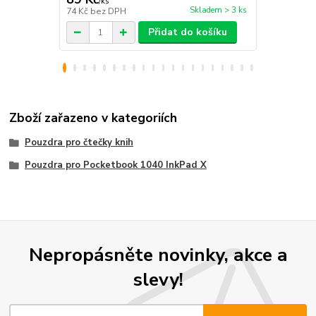
/
ks
/
ks
Skladem > 3 ks
74 Kč
bez DPH
363 Kč
bez 
Přidat do košíku
Zboží zařazeno v kategoriích
Pouzdra pro čtečky knih
Pouzdra pro Pocketbook 1040 InkPad X
Nepropásněte novinky, akce a
slevy!