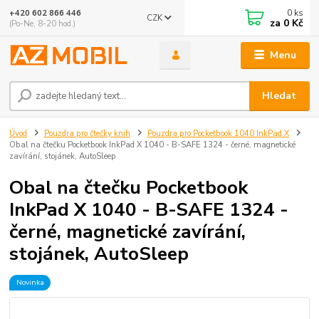
0
ks
+420 602 866 446
CZK
za
0 Kč
(Po-Ne, 8-20 hod.)
Menu
Hledat
Úvod
Pouzdra pro čtečky knih
Pouzdra pro Pocketbook 1040 InkPad X
Obal na čtečku Pocketbook InkPad X 1040 - B-SAFE 1324 - černé, magnetické
zavírání, stojánek, AutoSleep
Obal na čtečku Pocketbook
InkPad X 1040 - B-SAFE 1324 -
černé, magnetické zavírání,
stojánek, AutoSleep
Novinka