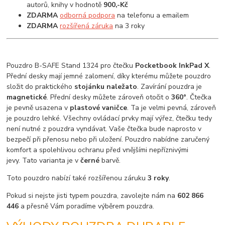
autorů, knihy v hodnotě
900,-Kč
ZDARMA
odborná podpora
na telefonu a emailem
ZDARMA
rozšířená záruka
na 3 roky
Pouzdro B-SAFE Stand 1324 pro čtečku
Pocketbook InkPad X
.
Přední desky mají jemné zalomení, díky kterému můžete pouzdro
složit do praktického
stojánku naležato
. Zavírání pouzdra je
magnetické
. Přední desky můžete zároveň otočit o
360°
. Čtečka
je pevně usazena v
plastové vaničce
. Ta je velmi pevná, zároveň
je pouzdro lehké. Všechny ovládací prvky mají výřez, čtečku tedy
není nutné z pouzdra vyndávat. Vaše čtečka bude naprosto v
bezpečí při přenosu nebo při uložení. Pouzdro nabídne zaručený
komfort a spolehlivou ochranu před vnějšími nepříznivými
jevy. Tato varianta je v
černé
barvě.
Toto pouzdro nabízí také rozšířenou záruku
3 roky
.
Pokud si nejste jisti typem pouzdra, zavolejte nám na
602 866
446
a přesně Vám poradíme výběrem pouzdra.