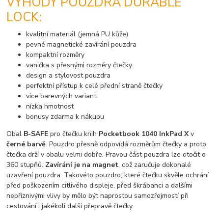
VÝHODY POUZDRA DURABLE
LOCK:
kvalitní materiál (jemná PU kůže)
pevné magnetické zavírání pouzdra
kompaktní rozměry
vanička s přesnými rozměry čtečky
design a stylovost pouzdra
perfektní přístup k celé přední straně čtečky
více barevných variant
nízka hmotnost
bonusy zdarma k nákupu
Obal
B-SAFE
pro čtečku knih
Pocketbook 1040 InkPad X
v
černé barvě
. Pouzdro přesně odpovídá rozměrům čtečky a proto
čtečka drží v obalu velmi dobře. Pravou část pouzdra lze otočit o
360 stupňů.
Zavírání je na magnet
, což zaručuje dokonalé
uzavření pouzdra. Takovéto pouzdro, které čtečku skvěle ochrání
před poškozením citlivého displeje, před škrábanci a dalšími
nepříznivými vlivy by mělo být naprostou samozřejmostí při
cestování i jakékoli další přepravě čtečky.