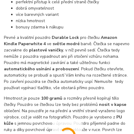
perfektní přístup k celé přední straně čtečky
dobrá omyvatelnost
více barevných variant
nízka hmotnost
bonusy zdarma k nákupu
Pevné a kvalitní pouzdro
Durable Lock
pro čtečku
Amazon
Kindle Paperwhite 4
ve
světle modré
barvě. Čtečka se napevno
zacvakne do
plastové vaničky
, v níž pevně sedí. Čtečka tedy
nemůže z pouzdra vypadnout ani při otočení vzhůru nohama.
Pouzdro má magnetické zavírání a také užitečnou funkci
automatického usínání a probouzení
. Pokud čtečku otevřete,
automaticky se probudí a spustí Vám knihu na rozečtené stránce.
Po zavření pouzdra se čtečka automaticky uspí. Nemusíte tedy
používat vypínací tlačítko, vše obstará přímo pouzdro.
Hmotnost je pouze
100 gramů
a rozměry přesně kopírují tělo
čtečky. Pouzdro se čtečkou lze tedy bez problémů
nosit v kapse
oblečení. Na pouzdře je na přední a vnitřní straně vyraženo logo
výrobce, což je vidět na fotografiích. Pouzdro je vyrobeno z
PU
kůže
s jemnou povrchovou úpravou. Pouzdro příjemně padne do
ruky a díky povrchové úpravě nijak neklouže v ruce. Povrch lze