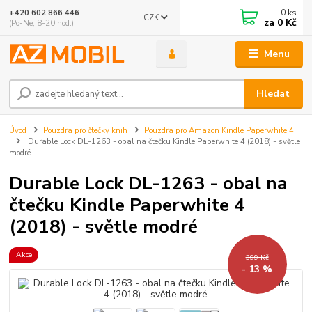
0
ks
+420 602 866 446
CZK
za
0 Kč
(Po-Ne, 8-20 hod.)
Menu
Hledat
Úvod
Pouzdra pro čtečky knih
Pouzdra pro Amazon Kindle Paperwhite 4
Durable Lock DL-1263 - obal na čtečku Kindle Paperwhite 4 (2018) - světle
modré
Durable Lock DL-1263 - obal na
čtečku Kindle Paperwhite 4
(2018) - světle modré
Akce
399 Kč
- 13 %