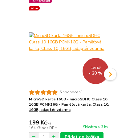
TOP produkt
TOP produkt
Akce
Akce
249 Kč
- 20 %
6 hodnocení
MicroSD karta 16GB - microSDHC Class 10
LED lampička
16GB PCMK16G - Paměťová karta, Class 10,
kloubová, pr
16GB, adaptér zdarma
199 Kč
159 Kč
/
ks
/
ks
Skladem > 3 ks
164 Kč
bez DPH
131 Kč
bez 
Přidat do košíku