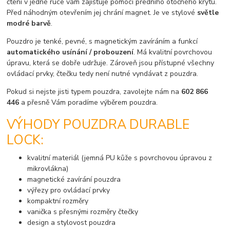
čtení v jedné ruce vám zajišťuje pomocí předního otočného krytu.
Před náhodným otevřením jej chrání magnet. Je ve stylové
světle
modré barvě
.
Pouzdro je tenké, pevné, s magnetickým zavíráním a funkcí
automatického usínání / probouzení
. Má kvalitní povrchovou
úpravu, která se dobře udržuje. Zároveň jsou přístupné všechny
ovládací prvky, čtečku tedy není nutné vyndávat z pouzdra.
Pokud si nejste jisti typem pouzdra, zavolejte nám na
602 866
446
a přesně Vám poradíme výběrem pouzdra.
VÝHODY POUZDRA DURABLE
LOCK:
kvalitní materiál (jemná PU kůže s povrchovou úpravou z
mikrovlákna)
magnetické zavírání pouzdra
výřezy pro ovládací prvky
kompaktní rozměry
vanička s přesnými rozměry čtečky
design a stylovost pouzdra