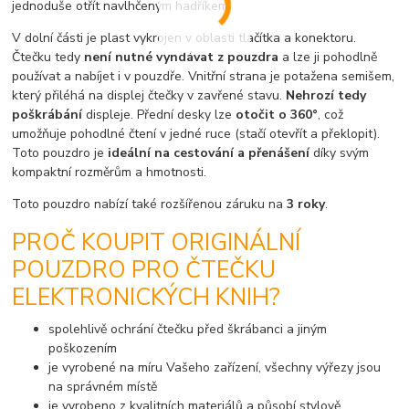
jednoduše otřít navlhčeným hadříkem.
V dolní části je plast vykrojen v oblasti tlačítka a konektoru.
Čtečku tedy
není nutné vyndávat z pouzdra
a lze ji pohodlně
používat a nabíjet i v pouzdře. Vnitřní strana je potažena semišem,
který přiléhá na displej čtečky v zavřené stavu.
Nehrozí tedy
poškrábání
displeje. Přední desky lze
otočit o 360°
, což
umožňuje pohodlné čtení v jedné ruce (stačí otevřít a překlopit).
Toto pouzdro je
ideální na cestování a přenášení
díky svým
kompaktní rozměrům a hmotnosti.
Toto pouzdro nabízí také rozšířenou záruku na
3 roky
.
PROČ KOUPIT ORIGINÁLNÍ
POUZDRO PRO ČTEČKU
ELEKTRONICKÝCH KNIH?
spolehlivě ochrání čtečku před škrábanci a jiným
poškozením
je vyrobené na míru Vašeho zařízení, všechny výřezy jsou
na správném místě
je vyrobeno z kvalitních materiálů a působí stylově