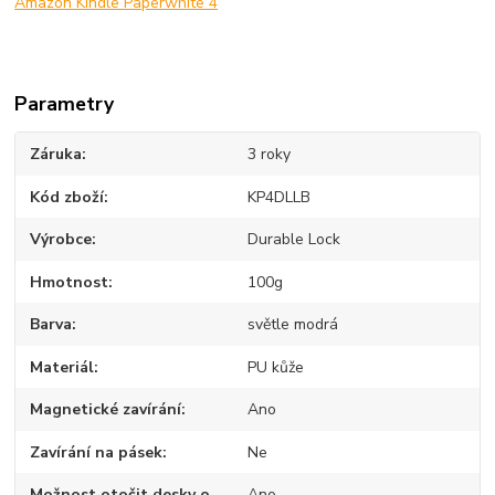
Amazon Kindle Paperwhite 4
Parametry
Záruka
3 roky
Kód zboží
KP4DLLB
Výrobce
Durable Lock
Hmotnost
100g
Barva
světle modrá
Materiál
PU kůže
Magnetické zavírání
Ano
Zavírání na pásek
Ne
Možnost otočit desky o
Ano