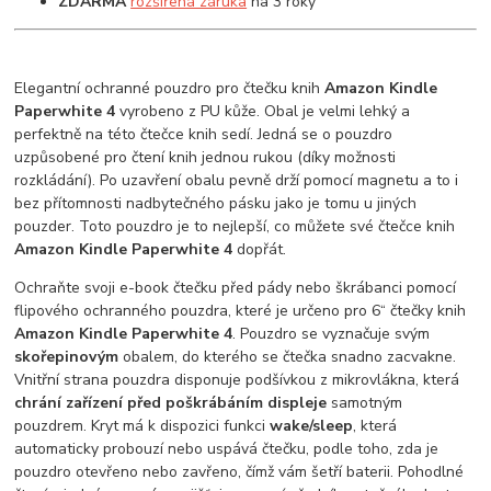
ZDARMA
rozšířená záruka
na 3 roky
Elegantní ochranné pouzdro pro čtečku knih
Amazon Kindle
Paperwhite 4
vyrobeno z PU kůže. Obal je velmi lehký a
perfektně na této čtečce knih sedí. Jedná se o pouzdro
uzpůsobené pro čtení knih jednou rukou (díky možnosti
rozkládání). Po uzavření obalu pevně drží pomocí magnetu a to i
bez přítomnosti nadbytečného pásku jako je tomu u jiných
pouzder. Toto pouzdro je to nejlepší, co můžete své čtečce knih
Amazon Kindle Paperwhite 4
dopřát.
Ochraňte svoji e-book čtečku před pády nebo škrábanci pomocí
flipového ochranného pouzdra, které je určeno pro 6“ čtečky knih
Amazon Kindle Paperwhite 4
. Pouzdro se vyznačuje svým
skořepinovým
obalem, do kterého se čtečka snadno zacvakne.
Vnitřní strana pouzdra disponuje podšívkou z mikrovlákna, která
chrání zařízení před poškrábáním displeje
samotným
pouzdrem. Kryt má k dispozici funkci
wake/sleep
, která
automaticky probouzí nebo uspává čtečku, podle toho, zda je
pouzdro otevřeno nebo zavřeno, čímž vám šetří baterii. Pohodlné