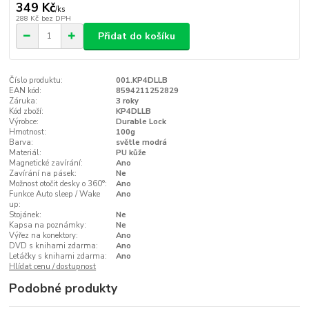
349 Kč
/
ks
288 Kč
bez DPH
Přidat do košíku
Číslo produktu:
001.KP4DLLB
EAN kód:
8594211252829
Záruka:
3 roky
Kód zboží:
KP4DLLB
Výrobce:
Durable Lock
Hmotnost:
100g
Barva:
světle modrá
Materiál:
PU kůže
Magnetické zavírání:
Ano
Zavírání na pásek:
Ne
Možnost otočit desky o 360°:
Ano
Funkce Auto sleep / Wake
Ano
up:
Stojánek:
Ne
Kapsa na poznámky:
Ne
Výřez na konektory:
Ano
DVD s knihami zdarma:
Ano
Letáčky s knihami zdarma:
Ano
Hlídat cenu / dostupnost
Podobné produkty