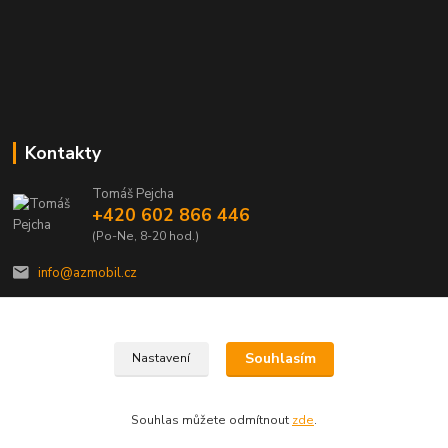
Kontakty
Tomáš Pejcha
+420 602 866 446
(Po-Ne, 8-20 hod.)
info@azmobil.cz
Souhlasím
Nastavení
Veškeré texty a popisy vytvořil Tomáš Pejcha - 2009-2026 © AZMOBIL.CZ
Souhlas můžete odmítnout
zde
.
Vytvořeno na
Eshop-rychle.cz