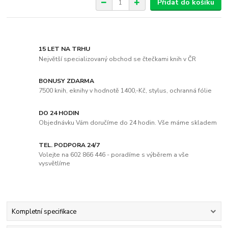
Přidat do košíku
15 LET NA TRHU
Největší specializovaný obchod se čtečkami knih v ČR
BONUSY ZDARMA
7500 knih, eknihy v hodnotě 1400,-Kč, stylus, ochranná fólie
DO 24 HODIN
Objednávku Vám doručíme do 24 hodin. Vše máme skladem
TEL. PODPORA 24/7
Volejte na 602 866 446 - poradíme s výběrem a vše
vysvětlíme
Kompletní specifikace