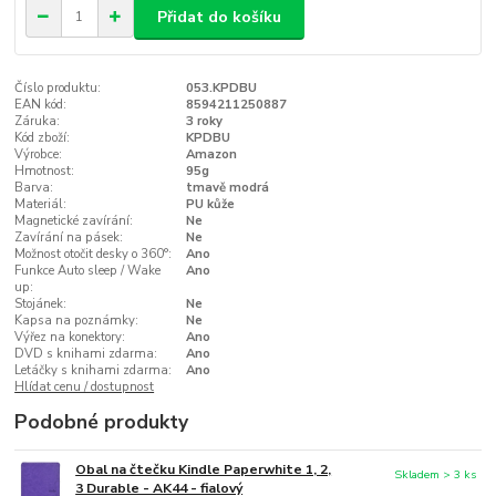
Přidat do košíku
Číslo produktu:
053.KPDBU
EAN kód:
8594211250887
Záruka:
3 roky
Kód zboží:
KPDBU
Výrobce:
Amazon
Hmotnost:
95g
Barva:
tmavě modrá
Materiál:
PU kůže
Magnetické zavírání:
Ne
Zavírání na pásek:
Ne
Možnost otočit desky o 360°:
Ano
Funkce Auto sleep / Wake
Ano
up:
Stojánek:
Ne
Kapsa na poznámky:
Ne
Výřez na konektory:
Ano
DVD s knihami zdarma:
Ano
Letáčky s knihami zdarma:
Ano
Hlídat cenu / dostupnost
Podobné produkty
Obal na čtečku Kindle Paperwhite 1, 2,
Skladem > 3 ks
3 Durable - AK44 - fialový