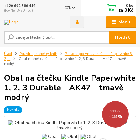
0
ks
+420 602 866 446
CZK
za
0 Kč
(Po-Ne, 8-20 hod.)
Menu
Hledat
Úvod
Pouzdra pro čtečky knih
Pouzdra pro Amazon Kindle Paperwhite 3,
2, 1
Obal na čtečku Kindle Paperwhite 1, 2, 3 Durable - AK47 - tmavě
modrý
Obal na čtečku Kindle Paperwhite
1, 2, 3 Durable - AK47 - tmavě
modrý
Novinka
399 Kč
- 18 %