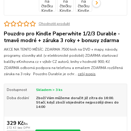
Ohodnotit produkt
Pouzdro pro Kindle Paperwhite 1/2/3 Durable -
tmavě modré + záruka 3 roky + bonusy zdarma
AKCE NA TENTO MĚSÍC: ZDARMA 7500 knih na DVD + mapy, návody,
programy, slovníky atd. (v elektronické podobě) ZDARMA startovací
balíčky eKnihovna.cz + výběr CZ autorů, knihy v hodnotě 900,-Kč
ZDARMA odborná podpora na telefonu a emailem ZDARMA rozšířená
záruka na 3 roky Pouzdro Durable je ochr...
celý popis
Dostupnost
Skladem > 3 ks
Doba dodání
Zboží Vám můžeme doručit již zítra do 16:00.
Stačí, když zboží objednáte nejpozději dnes do
14:00
329 Kč
/
ks
272 Kč
bez DPH