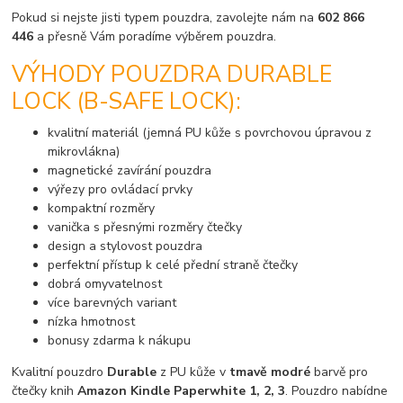
Pokud si nejste jisti typem pouzdra, zavolejte nám na
602 866
446
a přesně Vám poradíme výběrem pouzdra.
VÝHODY POUZDRA DURABLE
LOCK (B-SAFE LOCK):
kvalitní materiál (jemná PU kůže s povrchovou úpravou z
mikrovlákna)
magnetické zavírání pouzdra
výřezy pro ovládací prvky
kompaktní rozměry
vanička s přesnými rozměry čtečky
design a stylovost pouzdra
perfektní přístup k celé přední straně čtečky
dobrá omyvatelnost
více barevných variant
nízka hmotnost
bonusy zdarma k nákupu
Kvalitní pouzdro
Durable
z PU kůže v
tmavě modré
barvě pro
čtečky knih
Amazon Kindle Paperwhite 1, 2, 3
. Pouzdro nabídne