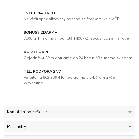
15 LET NA TRHU
Největší specializovaný obchod se čtečkami knih v ČR
BONUSY ZDARMA
7500 knih, eknihy v hodnotě 1400,-Kč, stylus, ochranná fólie
DO 24 HODIN
Objednávku Vám doručíme do 24 hodin. Vše máme skladem
TEL. PODPORA 24/7
Volejte na 602 866 446 - poradíme s výběrem a vše
vysvětlíme
Kompletní specifikace
Parametry