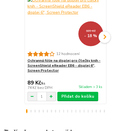
109 Kč
- 18 %
12 hodnocení
Ochranná fólie na displej pro čtečky knih -
Vodotěsné 
ScreenShield eReader EB6 - displej 6",
čtečku/tab
Screen Protector
- univerzál
průhledné, p
89 Kč
299 Kč
/
ks
/
ks
Skladem > 3 ks
74 Kč
bez DPH
247 Kč
bez 
Přidat do košíku