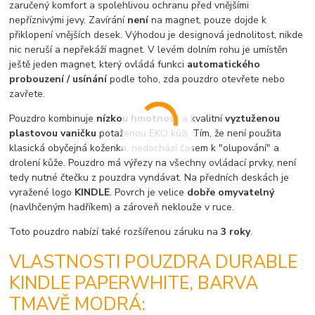
zaručený komfort a spolehlivou ochranu před vnějšími
nepříznivými jevy. Zavírání
není
na magnet, pouze dojde k
přiklopení vnějších desek. Výhodou je designová jednolitost, nikde
nic neruší a nepřekáží magnet. V levém dolním rohu je umístěn
ještě jeden magnet, který ovládá funkci
automatického
probouzení / usínání
podle toho, zda pouzdro otevřete nebo
zavřete.
Pouzdro kombinuje
nízkou hmotnost
a kvalitní
vyztuženou
plastovou vaničku
potaženou EKO kůží. Tím, že není použita
klasická obyčejná koženka, nedochází časem k "olupování" a
drolení kůže. Pouzdro má výřezy na všechny ovládací prvky, není
tedy nutné čtečku z pouzdra vyndávat. Na předních deskách je
vyražené logo
KINDLE
. Povrch je velice
dobře omyvatelný
(navlhčeným hadříkem) a zároveň neklouže v ruce.
Toto pouzdro nabízí také rozšířenou záruku na
3 roky
.
VLASTNOSTI POUZDRA DURABLE
KINDLE PAPERWHITE, BARVA
TMAVĚ MODRÁ: