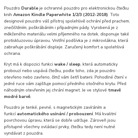
Pouzdro
Durable
je ochranné pouzdro pro elektronickou čtečku
knih
Amazon Kindle Paperwhite 1/2/3 (2012-2018)
. Toto
designové pouzdro váš přístroj spolehlivě ochrání před prachem,
znečištěním, poškrábáním i případnými pády. Vyrobená je z
měkčeného materiálu velmi příjemného na dotek, disponuje také
protiskluzovou úpravou. Vnitřní podšívka je z mikrovlákna, která
zabraňuje poškrábání displeje. Zaručený komfort a spolehlivá
ochrana.
Kryt má k dispozici funkci
wake / sleep
, která automaticky
probouzí nebo uspává čtečku, podle toho, zda je pouzdro
otevřeno nebo zavřeno, čímž vám šetří baterii. Pohodlné čtení v
jedné ruce vám zajišťuje pomocí předního otočného krytu. Před
náhodným otevřením jej chrání magnet. Je ve stylové
tmavě
modré barvě
.
Pouzdro je tenké, pevné, s magnetickým zavíráním a
funkcí
automatického usínání / probouzení
. Má kvalitní
povrchovou úpravu, která se dobře udržuje. Zároveň jsou
přístupné všechny ovládací prvky, čtečku tedy není nutné
vyndávat z pouzdra.